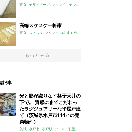
東京
デザイナーズ
スケスケ
テント
台東区
稲荷町駅
コンクリー
高輪スケスケ一軒家
東京
スケスケ
スケスケのおすすめ
デザイナーズ
三線五駅
よしず
もっとみる
着記事
光と影が織りなす格子天井の
下で。 質感にまでこだわっ
たラグジュアリーな平屋戸建
て（茨城県水戸市114㎡の売
買物件）
茨城
水戸市
水戸駅
タイル
平屋
一軒家
テラス
庭
募集中
売買