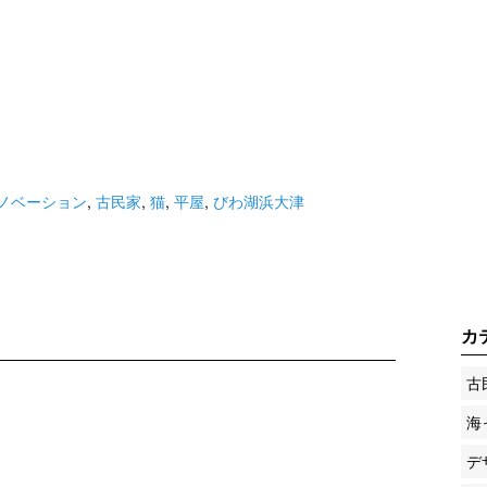
ノベーション
,
古民家
,
猫
,
平屋
,
びわ湖浜大津
カ
古
海
デ