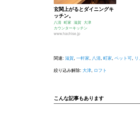
玄関上がるとダイニングキ
ッチン。
八清
町家
滋賀
大津
カウンターキッチン
ダイニングキッチン
www.hachise.jp
建具
料理
2020年1月のおすすめ
ロフト
関連:
滋賀
,
一軒家
,
八清
,
町家
,
ペット可
,
リ
絞り込み解除:
大津
,
ロフト
こんな記事もあります