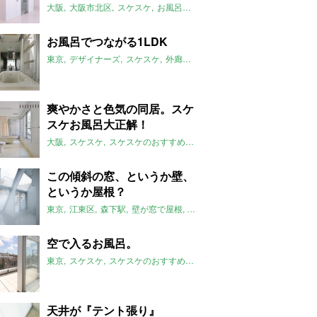
大阪
大阪市北区
スケスケ
お風呂とトイレが主役
グルグル系
スケ
お風呂でつながる1LDK
東京
デザイナーズ
スケスケ
外廊下
お風呂で繋がる
サンルーム
爽やかさと色気の同居。スケ
スケお風呂大正解！
大阪
スケスケ
スケスケのおすすめ
ひろびろお風呂
ペット可
201
この傾斜の窓、というか壁、
というか屋根？
東京
江東区
森下駅
壁が窓で屋根
シンプル
スケスケ
ミニマム
ス
空で入るお風呂。
東京
スケスケ
スケスケのおすすめ
露天風呂
渋谷区
参宮橋駅
天井が『テント張り』