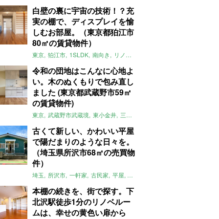
白壁の裏に宇宙の技術！？充
実の棚で、ディスプレイを愉
しむお部屋。（東京都狛江市
80㎡の賃貸物件）
東京
狛江市
1SLDK
南向き
リノベ
キッチン
棚
広い
ガイナ塗料
令和の団地はこんなに心地よ
い。木のぬくもりで包み直し
ました (東京都武蔵野市59㎡
の賃貸物件)
東京
武蔵野市武蔵境
東小金井
三鷹
団地
リノベーション
木
2LD
古くて新しい、かわいい平屋
で陽だまりのような日々を。
（埼玉県所沢市68㎡の売買物
件）
埼玉
所沢市
一軒家
古民家
平屋
庭
リノベーション
アメリカンハ
本棚の続きを、街で探す。下
北沢駅徒歩1分のリノベルー
ムは、幸せの黄色い扉から