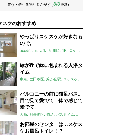
8/8
買う・借りる物件をさがす (
更新)
ケスケのおすすめ
やっぱりスケスケが好きなも
ので。
goodroom
大阪
淀川区
1K
スケスケ
スケスケのおすすめ
デザイ
緑が丘で緑に包まれる入浴タ
イム
東京
世田谷区
緑が丘駅
スケスケ
収納
屋上緑化
スケスケのおす
バルコニーの前に猫足バス。
目で見て愛でて、体で感じて
愛でて。
大阪
阿倍野区
猫足
バスタイム
スケスケ
スケスケのおすすめ
最
お部屋のセンターは…スケス
ケお風呂トイレ！？