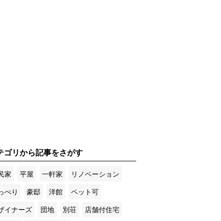
テゴリから記事をさがす
民家
平屋
一軒家
リノベーション
っぺり
豪邸
洋館
ペット可
ザイナーズ
団地
別荘
店舗付住宅