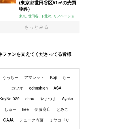
(東京都世田谷区51㎡の売買
物件)
東京
世田谷
下北沢
リノベーション
1LDK
本棚
ライター：ほしり
もっとみる
件ファンを支えてくださってる皆様
うっちー
アマレット
Koji
ちー
カツオ
odmishien
ASA
KeyNo.029
chou
やまつま
Ayaka
しゅー
kee
伊藤商店
とみこ
GAJA
デューク内藤
ミヤコドリ