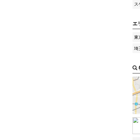
ス
エ
東
埼