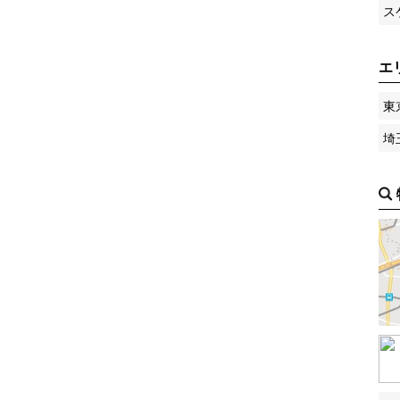
ス
エ
東
埼