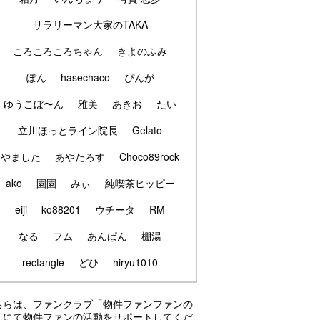
サラリーマン大家のTAKA
ころころころちゃん
きよのふみ
ぽん
hasechaco
ぴんが
ゆうこぼ〜ん
雅美
あきお
たい
立川ほっとライン院長
Gelato
やました
あやたろす
Choco89rock
ako
園園
みぃ
純喫茶ヒッピー
eiji
ko88201
ウチータ
RM
なる
フム
あんぱん
棚湯
rectangle
どひ
hiryu1010
ちらは、ファンクラブ「物件ファンファンの
」にて物件ファンの活動をサポートしてくだ