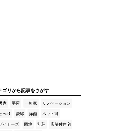
テゴリから記事をさがす
民家
平屋
一軒家
リノベーション
っぺり
豪邸
洋館
ペット可
ザイナーズ
団地
別荘
店舗付住宅