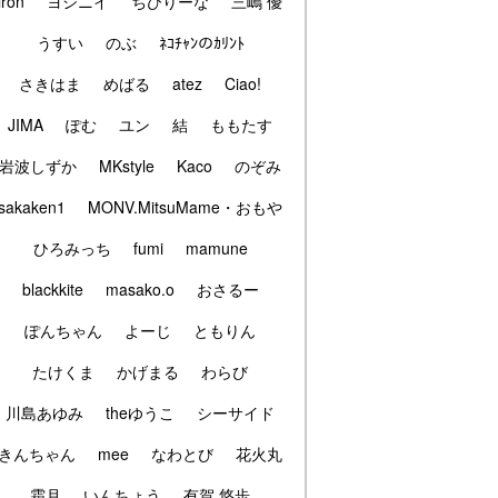
iron
ヨシニイ
ちびりーな
三嶋 優
うすい
のぶ
ﾈｺﾁｬﾝのｶﾘﾝﾄ
さきはま
めばる
atez
Ciao!
JIMA
ぽむ
ユン
結
ももたす
岩波しずか
MKstyle
Kaco
のぞみ
sakaken1
MONV.MitsuMame・おもや
ひろみっち
fumi
mamune
blackkite
masako.o
おさるー
ぽんちゃん
よーじ
ともりん
たけくま
かげまる
わらび
川島あゆみ
theゆうこ
シーサイド
きんちゃん
mee
なわとび
花火丸
霜月
いんちょう
有賀 悠歩