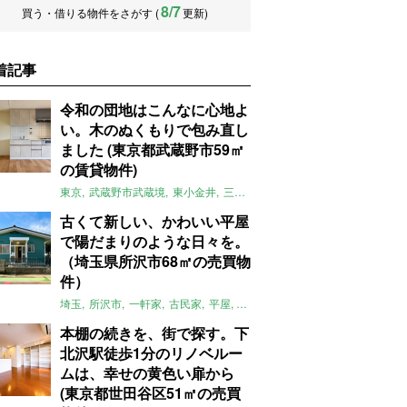
8/7
買う・借りる物件をさがす (
更新)
着記事
令和の団地はこんなに心地よ
い。木のぬくもりで包み直し
ました (東京都武蔵野市59㎡
の賃貸物件)
東京
武蔵野市武蔵境
東小金井
三鷹
団地
リノベーション
木
2LD
古くて新しい、かわいい平屋
で陽だまりのような日々を。
（埼玉県所沢市68㎡の売買物
件）
埼玉
所沢市
一軒家
古民家
平屋
庭
リノベーション
アメリカンハ
本棚の続きを、街で探す。下
北沢駅徒歩1分のリノベルー
ムは、幸せの黄色い扉から
(東京都世田谷区51㎡の売買