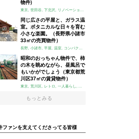
物件)
東京
世田谷
下北沢
リノベーション
1LDK
本棚
ライター：ほしり
同じ広さの平屋と、ガラス温
室。ボタニカルな日々を育む
小さな楽園。（長野県小諸市
33㎡の売買物件）
長野
小諸市
平屋
温室
コンパクト
自然
植物
庭
吹き抜け
無垢
昭和のおっちゃん物件で、柿
の木を眺めながら、昼風呂で
もいかがでしょう（東京都荒
川区37㎡の賃貸物件）
東京
荒川区
レトロ
一人暮らし
タイル
昭和レトロ
大家女子
トダ
もっとみる
件ファンを支えてくださってる皆様