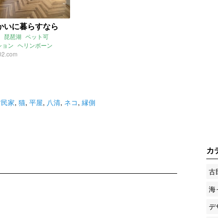
かいに暮らすなら
琵琶湖
ペット可
ション
ヘリンボーン
レ
02.com
猫
古民家
,
猫
,
平屋
,
八清
,
ネコ
,
縁側
カ
古
海
デ