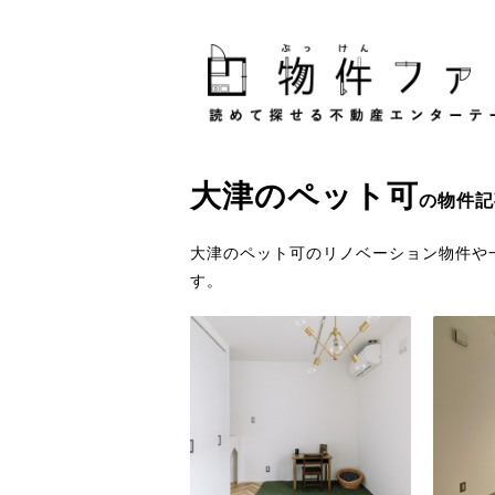
大津
の
ペット可
の物件記
大津のペット可のリノベーション物件や
す。