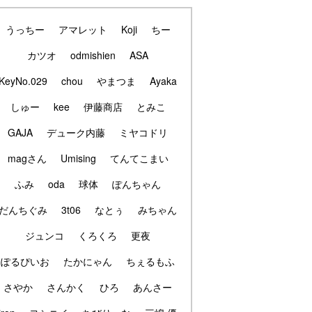
うっちー
アマレット
Koji
ちー
カツオ
odmishien
ASA
KeyNo.029
chou
やまつま
Ayaka
しゅー
kee
伊藤商店
とみこ
GAJA
デューク内藤
ミヤコドリ
magさん
Umising
てんてこまい
ふみ
oda
球体
ぽんちゃん
だんちぐみ
3t06
なとぅ
みちゃん
ジュンコ
くろくろ
更夜
ぽるぴいお
たかにゃん
ちぇるもふ
さやか
さんかく
ひろ
あんさー