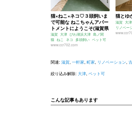
猫×ねこ×ネコ♡３頭飼いま
猫とゆ
で可能な ねこちゃんアパー
滋賀
大津
トメントにようこそ(滋賀県
リノベー
ねこトイ
www.ccr7
大津市26㎡の賃貸物件)
滋賀
大津
びわ湖浜大津
島ノ関
猫
ねこ
ネコ
多頭飼い
ペット可
www.ccr702.com
関連:
滋賀
,
一軒家
,
町家
,
リノベーション
,
絞り込み解除:
大津
,
ペット可
こんな記事もあります