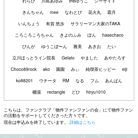
わらび
川島あゆみ
theゆうこ
シーサイド
きんちゃん
mee
なわとび
花火丸
霜月
いんちょう
有賀 悠歩
サラリーマン大家のTAKA
ころころころちゃん
きよのふみ
ぽん
hasechaco
ぴんが
ゆうこぼ〜ん
雅美
あきお
たい
立川ほっとライン院長
Gelato
やました
あやたろす
Choco89rock
ako
園園
みぃ
純喫茶ヒッピー
eiji
ko88201
ウチータ
RM
なる
フム
あんぱん
棚湯
rectangle
どひ
hiryu1010
こちらは、ファンクラブ「物件ファンファンの会」にて物件ファン
の活動をサポートしてくださった方々です。
現在は申込みを終了しています。
詳細はこちら