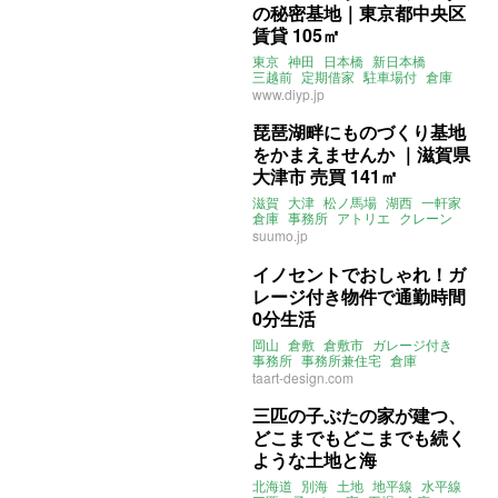
の秘密基地｜東京都中央区
賃貸 105㎡
東京
神田
日本橋
新日本橋
三越前
定期借家
駐車場付
倉庫
CETエリア
www.diyp.jp
琵琶湖畔にものづくり基地
をかまえませんか ｜滋賀県
大津市 売買 141㎡
滋賀
大津
松ノ馬場
湖西
一軒家
倉庫
事務所
アトリエ
クレーン
suumo.jp
イノセントでおしゃれ！ガ
レージ付き物件で通勤時間
0分生活
岡山
倉敷
倉敷市
ガレージ付き
事務所
事務所兼住宅
倉庫
taart-design.com
三匹の子ぶたの家が建つ、
どこまでもどこまでも続く
ような土地と海
北海道
別海
土地
地平線
水平線