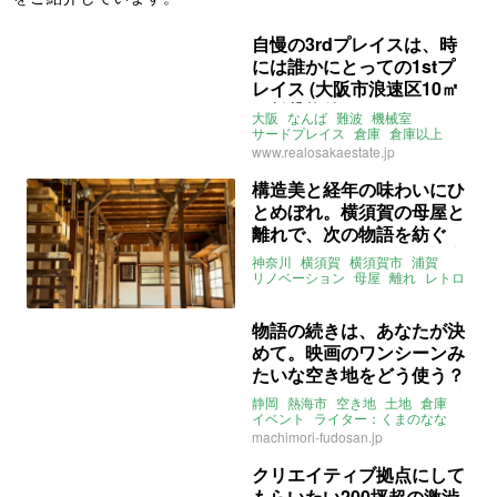
自慢の3rdプレイスは、時
には誰かにとっての1stプ
レイス (大阪市浪速区10㎡
の賃貸物件)
大阪
なんば
難波
機械室
サードプレイス
倉庫
倉庫以上
狭小
賃貸
www.realosakaestate.jp
構造美と経年の味わいにひ
とめぼれ。横須賀の母屋と
離れで、次の物語を紡ぐ
日々。（神奈川県横須賀市
神奈川
横須賀
横須賀市
浦賀
159㎡の賃貸物件）
リノベーション
母屋
離れ
レトロ
DIY
店舗
店舗付住宅
倉庫
土間
募集中
賃貸
物語の続きは、あなたが決
めて。映画のワンシーンみ
たいな空き地をどう使う？
(静岡県熱海市165㎡の賃貸
静岡
熱海市
空き地
土地
倉庫
物件)
イベント
ライター：くまのなな
賃貸
machimori-fudosan.jp
クリエイティブ拠点にして
もらいたい200坪超の激渋