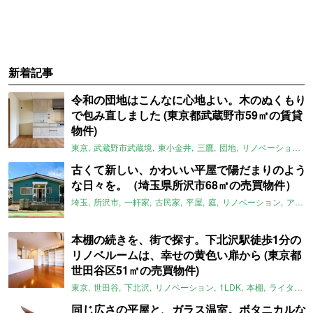
新着記事
令和の団地はこんなに心地よい。木のぬくもり
で包み直しました (東京都武蔵野市59㎡の賃貸
物件)
東京
武蔵野市武蔵境
東小金井
三鷹
団地
リノベーション
古くて新しい、かわいい平屋で陽だまりのよう
な日々を。（埼玉県所沢市68㎡の売買物件）
埼玉
所沢市
一軒家
古民家
平屋
庭
リノベーション
アメリカンハウス
本棚の続きを、街で探す。下北沢駅徒歩1分の
リノベルームは、幸せの黄色い扉から (東京都
世田谷区51㎡の売買物件)
東京
世田谷
下北沢
リノベーション
1LDK
本棚
ライター：ほしりょうこ
同じ広さの平屋と、ガラス温室。ボタニカルな