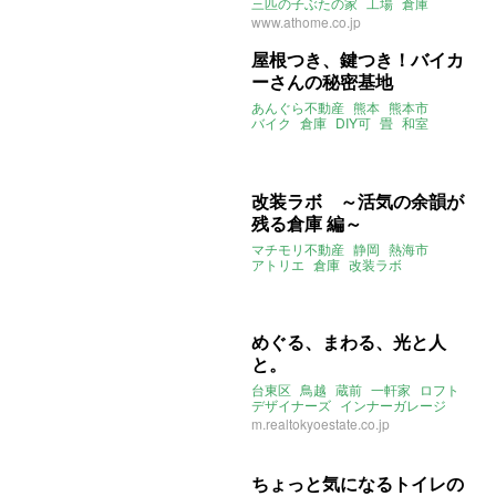
三匹の子ぶたの家
工場
倉庫
海っぺっり
www.athome.co.jp
屋根つき、鍵つき！バイカ
ーさんの秘密基地
あんぐら不動産
熊本
熊本市
バイク
倉庫
DIY可
畳
和室
改装ラボ ～活気の余韻が
残る倉庫 編～
マチモリ不動産
静岡
熱海市
アトリエ
倉庫
改装ラボ
めぐる、まわる、光と人
と。
台東区
鳥越
蔵前
一軒家
ロフト
デザイナーズ
インナーガレージ
倉庫
アトリエ
おしゃれ
DIY
m.realtokyoestate.co.jp
土間
リモートワーク
#StayHome
ちょっと気になるトイレの