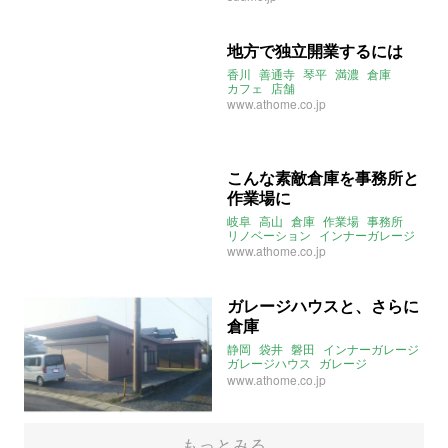
地方で独立開業するには
香川
善通寺
琴平
満濃
倉庫
カフェ
店舗
www.athome.co.jp
こんな素敵倉庫を事務所と
作業場に
岐阜
高山
倉庫
作業場
事務所
リノベーション
インナーガレージ
www.athome.co.jp
ガレージハウスと、さらに
倉庫
静岡
袋井
磐田
インナーガレージ
ガレージハウス
ガレージ
倉庫付住宅
倉庫
www.athome.co.jp
もっとみる