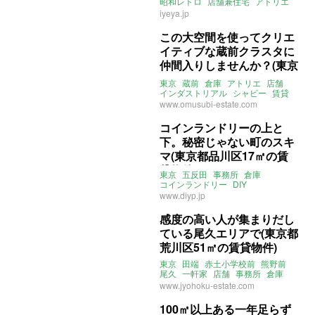
昭和レトロ
店舗兼住宅
アトリエ
倉庫
賃貸
iyeya.jp
この大空間を使ってクリエ
イティブな蔵前クラスタに
仲間入りしませんか？(東京
都台東区50m²の賃貸物件)
東京
蔵前
倉庫
アトリエ
店舗
インダストリアル
シャビー
賃貸
www.omusubi-estate.com
コインランドリーの上と
下。秘密じゃない町のスキ
マ(東京都品川区17㎡の賃
貸物件)
東京
五反田
事務所
倉庫
コインランドリー
DIY
www.diyp.jp
感度の高い人が集まりだし
ている尾久エリアで(東京都
荒川区51㎡の賃貸物件)
東京
田端
赤土小学校前
熊野前
尾久
一軒家
店舗
事務所
倉庫
ギャラリー
www.jyohoku-estate.com
100㎡以上ある一年足らず