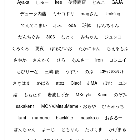
Ayaka
しゅー
kee
伊藤商店
とみこ
GAJA
デューク内藤
ミヤコドリ
magさん
Umising
てんてこまい
ふみ
oda
球体
ぽんちゃん
だんちぐみ
3t06
なとぅ
みちゃん
ジュンコ
くろくろ
更夜
ぽるぴいお
たかにゃん
ちぇるもふ
さやか
さんかく
ひろ
あんさー
iron
ヨシニイ
ちびりーな
三嶋 優
うすい
のぶ
ﾈｺﾁｬﾝのｶﾘﾝﾄ
さきはま
めばる
atez
Ciao!
JIMA
ぽむ
ユン
結
ももたす
岩波しずか
MKstyle
Kaco
のぞみ
sakaken1
MONV.MitsuMame・おもや
ひろみっち
fumi
mamune
blackkite
masako.o
おさるー
ぽんちゃん
よーじ
ともりん
たけくま
かげまる