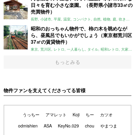
日々を育む小さな楽園。（長野県小諸市33㎡の
売買物件）
長野
小諸市
平屋
温室
コンパクト
自然
植物
庭
吹き抜け
昭和のおっちゃん物件で、柿の木を眺めなが
ら、昼風呂でもいかがでしょう（東京都荒川区
37㎡の賃貸物件）
東京
荒川区
レトロ
一人暮らし
タイル
昭和レトロ
大家女子
もっとみる
物件ファンを支えてくださってる皆様
うっちー
アマレット
Koji
ちー
カツオ
odmishien
ASA
KeyNo.029
chou
やまつま