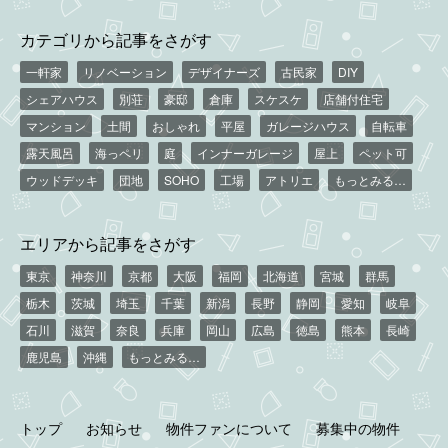
カテゴリから記事をさがす
一軒家
リノベーション
デザイナーズ
古民家
DIY
シェアハウス
別荘
豪邸
倉庫
スケスケ
店舗付住宅
マンション
土間
おしゃれ
平屋
ガレージハウス
自転車
露天風呂
海っペリ
庭
インナーガレージ
屋上
ペット可
ウッドデッキ
団地
SOHO
工場
アトリエ
もっとみる…
エリアから記事をさがす
東京
神奈川
京都
大阪
福岡
北海道
宮城
群馬
栃木
茨城
埼玉
千葉
新潟
長野
静岡
愛知
岐阜
石川
滋賀
奈良
兵庫
岡山
広島
徳島
熊本
長崎
鹿児島
沖縄
もっとみる…
トップ
お知らせ
物件ファンについて
募集中の物件