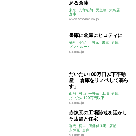
ある倉庫
東京
穴守稲荷
天空橋
大鳥居
倉庫
www.athome.co.jp
書庫に倉庫にピロティに
福岡
高宮
一軒家
書庫
倉庫
プレイルーム
suumo.jp
だいたい100万円以下不動
産 「倉庫をリノベして暮ら
す」
山形
村山
一軒家
工場
倉庫
だいたい100万円以下
2019年8月のおすすめ
suumo.jp
赤煉瓦の工場跡地を活かし
た店舗と住宅
群馬
桐生
店舗付住宅
店舗
赤煉瓦
倉庫
suumo.jp