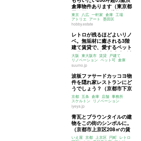
倉庫物件あります（東京都
墨田区694㎡の賃貸物件）
東京
八広
一軒家
倉庫
工場
アトリエ
アート
墨田区
ホビー不動産
賃貸
hobby.estate
レトロが残るほどよいリノ
ベ。無垢材に癒される3階
建て賃貸で、愛するペット
と暮らす。(大阪府東大阪市
大阪
東大阪市
賃貸
戸建て
81㎡の賃貸物件)
リノベーション
ペット可
倉庫
関西
ライター：くまのなな
賃貸
suumo.jp
波板ファサードカッコヨ物
件を隠れ家レストランにど
うでしょう？（京都市下京
区82㎡の賃貸物件）
京都
五条
倉庫
店舗
事務所
スケルトン
リノベーション
いえ屋
賃貸
iyeya.jp
青瓦とブラウンタイルの建
物をこの街のシンボルに。
（京都市上京区208㎡の賃
貸物件）
いえ屋
京都
上京区
円町
レトロ