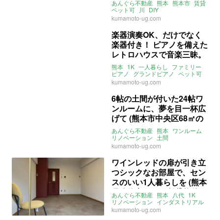
36㎡の賃貸物件)
あんぐら不動産
熊本
熊本市
賃貸
ペット可
川
DIY
ライター：くまのなな
賃貸
kumamoto-ug.com
楽器演奏OK、だけでなく
楽器付き！ ピアノを備えた
レトロハウスで音楽三昧。
(熊本市中央区62㎡の賃貸
熊本
1K
一人暮らし
ファミリー
物件)
ピアノ
グランドピアノ
ペット可
音楽
一軒家
庭
レトロ
音楽室
kumamoto-ug.com
スタジオ
壺川
坪井川緑地公園
熊本電鉄菊池線
打越駅
6帖の土間が付いた24帖ワ
熊本電鉄藤崎線
黒髪町駅
ンルームに、夢を目一杯広
ライター：増成かおり
賃貸
げて (熊本市中央区68㎡の
賃貸物件)
あんぐら不動産
熊本
ワンルーム
リノベーション
土間
ライター：ほしりょうこ
賃貸
kumamoto-ug.com
ワインレッドの扉が引き立
つシックなお部屋で、セン
スのいい1人暮らしを (熊本
県八代市25㎡の賃貸物件)
あんぐら不動産
熊本
八代
1K
リノベーション
インダストリアル
ライター：ほしりょうこ
賃貸
kumamoto-ug.com