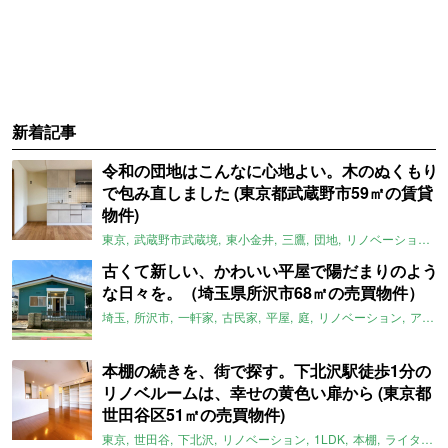
新着記事
令和の団地はこんなに心地よい。木のぬくもり
で包み直しました (東京都武蔵野市59㎡の賃貸
物件)
東京
武蔵野市武蔵境
東小金井
三鷹
団地
リノベーション
古くて新しい、かわいい平屋で陽だまりのよう
な日々を。（埼玉県所沢市68㎡の売買物件）
埼玉
所沢市
一軒家
古民家
平屋
庭
リノベーション
アメリカンハウス
本棚の続きを、街で探す。下北沢駅徒歩1分の
リノベルームは、幸せの黄色い扉から (東京都
世田谷区51㎡の売買物件)
東京
世田谷
下北沢
リノベーション
1LDK
本棚
ライター：ほしりょうこ