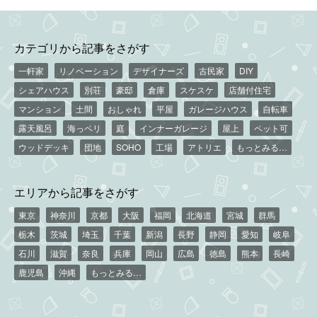
カテゴリから記事をさがす
一軒家
リノベーション
デザイナーズ
古民家
DIY
シェアハウス
別荘
豪邸
倉庫
スケスケ
店舗付住宅
マンション
土間
おしゃれ
平屋
ガレージハウス
自転車
露天風呂
海っペリ
庭
インナーガレージ
屋上
ペット可
ウッドデッキ
団地
SOHO
工場
アトリエ
もっとみる…
エリアから記事をさがす
東京
神奈川
京都
大阪
福岡
北海道
宮城
群馬
栃木
茨城
埼玉
千葉
新潟
長野
静岡
愛知
岐阜
石川
滋賀
奈良
兵庫
岡山
広島
徳島
熊本
長崎
鹿児島
沖縄
もっとみる…