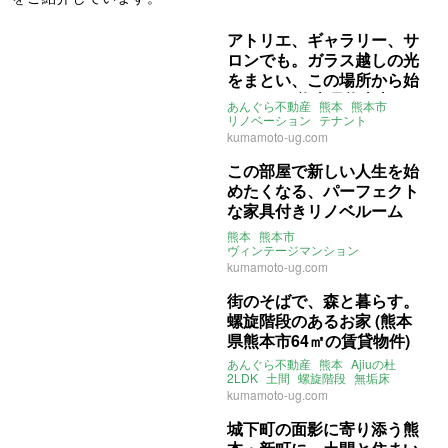
アトリエ、ギャラリー、サ
ロンでも。ガラス越しの光
をまとい、この場所から始
めよう。(熊本県熊本市44
あんぐら不動産
熊本
熊本市
㎡の賃貸物件)
リノベーション
テナント
アトリエ
ライター：くまのなな
kumamoto-ug.com
賃貸
この部屋で新しい人生を始
めたくなる、パーフェクト
な家具付きリノベルーム
(熊本県熊本市41㎡の賃貸
熊本
熊本市
物件)
ヴィンテージマンション
リノベーション
家具付き
kumamoto-ug.com
ペット飼育相談可
あんぐら不動産
賃貸
街のそばで、森と暮らす。
螺旋階段のあるお家 (熊本
県熊本市64㎡の賃貸物件)
あんぐら不動産
熊本
Ajiuの杜
2LDK
土間
螺旋階段
無垢床
ペット可
楽器可
kumamoto-ug.com
ライター：ほしりょうこ
賃貸
城下町の面影に寄り添う熊