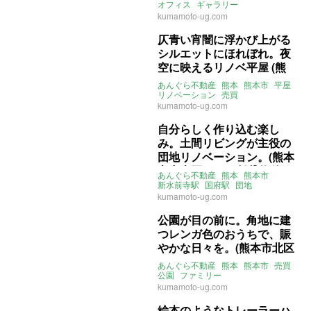
件)
オフィス
ギャラリー
ライター：くまのなな
賃貸
kumamoto-ug.com
仄青い宵闇に浮かび上がる
シルエットにほれぼれ。夜
空に映えるリノベ平屋 (熊
本市中央区99㎡の売買物
あんぐら不動産
熊本
熊本市
平屋
件)
リノベーション
売買
kumamoto-ug.com
自分らしく作り込む楽し
み。土間リビングが主役の
団地リノベーション。(熊本
市中央区64㎡の賃貸物件)
あんぐら不動産
熊本
熊本市
新水前寺駅
国府駅
団地
リノベーション
土間
アトリエ
kumamoto-ug.com
ライター：山中みく
賃貸
公園が目の前に。角地に建
つレンガ色のおうちで、賑
やかな日々を。(熊本市北区
106㎡の売買物件)
あんぐら不動産
熊本
熊本市
売買
公園
ファミリー
ライター：くまのなな
売買
kumamoto-ug.com
絵本のようなトレーラーハ