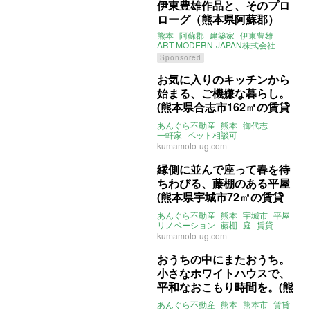
伊東豊雄作品と、そのプロ
ローグ（熊本県阿蘇郡）
熊本
阿蘇郡
建築家
伊東豊雄
ART-MODERN-JAPAN株式会社
見学会
アート
Sponsored
お気に入りのキッチンから
始まる、ご機嫌な暮らし。
(熊本県合志市162㎡の賃貸
物件)
あんぐら不動産
熊本
御代志
一軒家
ペット相談可
リノベーション
庭付き
倉庫付き
kumamoto-ug.com
駐車場
賃貸
縁側に並んで座って春を待
ちわびる、藤棚のある平屋
(熊本県宇城市72㎡の賃貸
物件)
あんぐら不動産
熊本
宇城市
平屋
リノベーション
藤棚
庭
賃貸
kumamoto-ug.com
おうちの中にまたおうち。
小さなホワイトハウスで、
平和なおこもり時間を。(熊
本県熊本市25㎡の賃貸物
あんぐら不動産
熊本
熊本市
賃貸