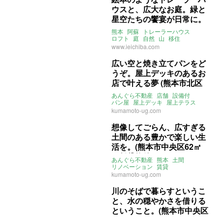
ウスと、広大なお庭。緑と
星空たちの饗宴が日常に。
(熊本県阿蘇郡の売買物件)
熊本
阿蘇
トレーラーハウス
ロフト
庭
自然
山
移住
大家女子
売買
www.ieichiba.com
広い空と焼き立てパンをど
うぞ。屋上デッキのあるお
店で叶える夢 (熊本市北区
40㎡の賃貸物件)
あんぐら不動産
店舗
設備付
パン屋
屋上デッキ
屋上テラス
螺旋階段
熊本
清水亀井
kumamoto-ug.com
ライター：増成かおり
賃貸
想像してごらん、広すぎる
土間のある豊かで楽しい生
活を。(熊本市中央区62㎡
の賃貸物件)
あんぐら不動産
熊本
土間
リノベーション
賃貸
kumamoto-ug.com
川のそばで暮らすというこ
と、水の穏やかさを借りる
ということ。(熊本市中央区