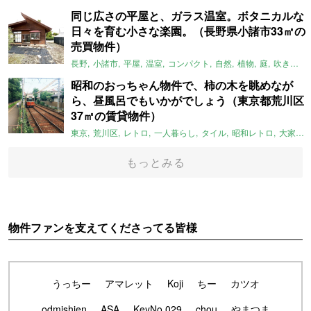
同じ広さの平屋と、ガラス温室。ボタニカルな
日々を育む小さな楽園。（長野県小諸市33㎡の
売買物件）
長野
小諸市
平屋
温室
コンパクト
自然
植物
庭
吹き抜け
昭和のおっちゃん物件で、柿の木を眺めなが
ら、昼風呂でもいかがでしょう（東京都荒川区
37㎡の賃貸物件）
東京
荒川区
レトロ
一人暮らし
タイル
昭和レトロ
大家女子
もっとみる
物件ファンを支えてくださってる皆様
うっちー
アマレット
Koji
ちー
カツオ
odmishien
ASA
KeyNo.029
chou
やまつま