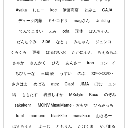
Ayaka
しゅー
kee
伊藤商店
とみこ
GAJA
デューク内藤
ミヤコドリ
magさん
Umising
てんてこまい
ふみ
oda
球体
ぽんちゃん
だんちぐみ
3t06
なとぅ
みちゃん
ジュンコ
くろくろ
更夜
ぽるぴいお
たかにゃん
ちぇるもふ
さやか
さんかく
ひろ
あんさー
iron
ヨシニイ
ちびりーな
三嶋 優
うすい
のぶ
ﾈｺﾁｬﾝのｶﾘﾝﾄ
さきはま
めばる
atez
Ciao!
JIMA
ぽむ
ユン
結
ももたす
岩波しずか
MKstyle
Kaco
のぞみ
sakaken1
MONV.MitsuMame・おもや
ひろみっち
fumi
mamune
blackkite
masako.o
おさるー
ぽんちゃん
よーじ
ともりん
たけくま
かげまる