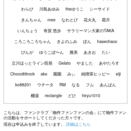
わらび
川島あゆみ
theゆうこ
シーサイド
きんちゃん
mee
なわとび
花火丸
霜月
いんちょう
有賀 悠歩
サラリーマン大家のTAKA
ころころころちゃん
きよのふみ
ぽん
hasechaco
ぴんが
ゆうこぼ〜ん
雅美
あきお
たい
立川ほっとライン院長
Gelato
やました
あやたろす
Choco89rock
ako
園園
みぃ
純喫茶ヒッピー
eiji
ko88201
ウチータ
RM
なる
フム
あんぱん
棚湯
rectangle
どひ
hiryu1010
こちらは、ファンクラブ「物件ファンファンの会」にて物件ファン
の活動をサポートしてくださった方々です。
現在は申込みを終了しています。
詳細はこちら