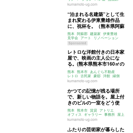
レトロ
1LDK
あんぐら不動産
kumamoto-ug.com
賃貸
“泊まれる名建築”として生
まれ変わる伊東豊雄作品
に、祝杯を。（熊本県阿蘇
郡）
熊本
阿蘇郡
建築家
伊東豊雄
見学会
アート
リノベーション
ART-MODERN-JAPAN株式会社
Sponsored
レトロな洋館付きの日本家
屋で、映画の主人公にな
る。(熊本県熊本市160㎡の
売買物件)
熊本
熊本市
あんぐら不動産
レトロ
古民家
豪邸
洋館
縁側
庭
室内窓
売買
kumamoto-ug.com
かつての記憶が残る場所
で、新しい物語を。屋上付
きのビルの一室をどう使
う？ (熊本県熊本市48㎡の
熊本
熊本市
賃貸
アトリエ
賃貸物件)
オフィス
ギャラリー
事務所
屋上
リノベーション
kumamoto-ug.com
ライター：くまのなな
あんぐら不動産
賃貸
ふたりの芸術家が暮らした