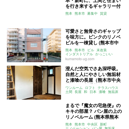
本・新町に、土間と住まい
を行き来するギャラリー付
き一棟（熊本県熊本市63㎡
熊本
熊本市
募集中
賃貸
の賃貸物件）
可愛さと無骨さのギャップ
を味方に。ピンクのリノベ
ビルを一棟貸し (熊本市中
央区697㎡の賃貸物件)
熊本
熊本市
ビル
末改装
インダストリアル
かっこいい
店舗
店舗併用住宅
事業用
kumamoto-ug.com
あんぐら不動産
賃貸
澄んだ空気でさあ深呼吸。
自然と人にやさしい無垢材
と漆喰の長屋（熊本市中央
区39㎡の賃貸物件）
ワンルーム
ロフト
テラスハウス
土間
長屋
和
日本
漆喰
無垢床
駅近
自然
空気
熊本
中央区
新町
熊本市電B系統
蔚山町駅
熊本都市バス
蔚山町バス停
まるで『魔女の宅急便』の
ライター：増成かおり
募集中
キキの部屋？ パン屋の上の
賃貸
リノベルーム (熊本県熊本
市72㎡の賃貸物件)
熊本
熊本市
中央区
新町
リノベーション
パン屋
無垢床