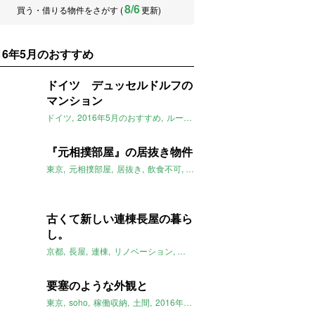
8/6
買う・借りる物件をさがす (
更新)
016年5月のおすすめ
ドイツ デュッセルドルフの
マンション
ドイツ
2016年5月のおすすめ
ルームマーケット
『元相撲部屋』の居抜き物件
東京
元相撲部屋
居抜き
飲食不可
2016年5月のおすすめ
古くて新しい連棟長屋の暮ら
し。
京都
長屋
連棟
リノベーション
子育て
黒板
貯水タンク
パーゴラ
要塞のような外観と
東京
soho
稼働収納
土間
2016年5月のおすすめ