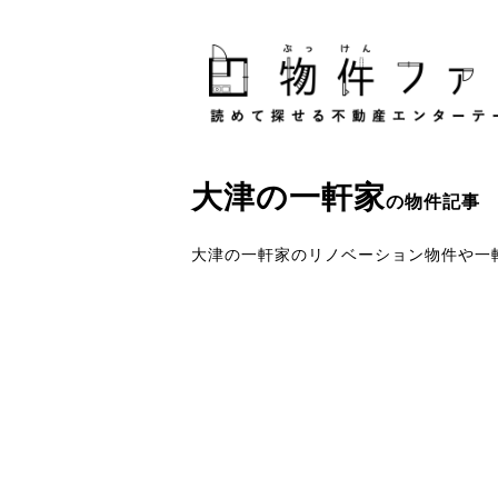
大津
の
一軒家
の物件記事
大津の一軒家のリノベーション物件や一