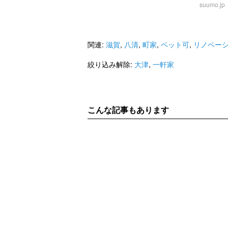
suumo.jp
関連:
滋賀
,
八清
,
町家
,
ペット可
,
リノベー
絞り込み解除:
大津
,
一軒家
こんな記事もあります