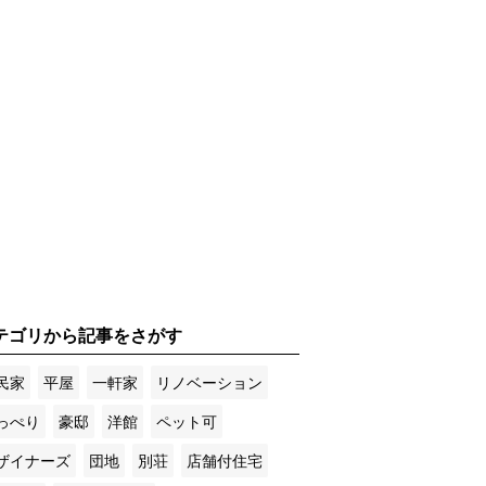
テゴリから記事をさがす
民家
平屋
一軒家
リノベーション
っぺり
豪邸
洋館
ペット可
ザイナーズ
団地
別荘
店舗付住宅