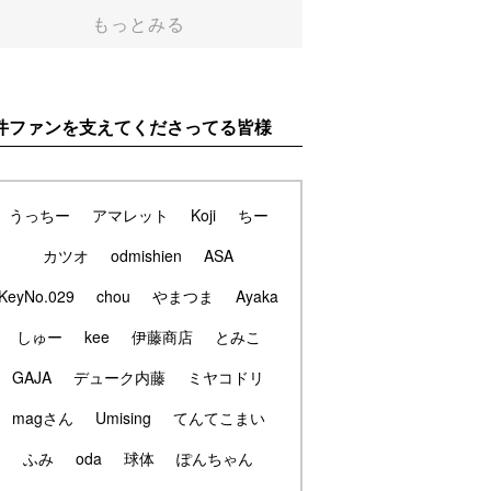
もっとみる
件ファンを支えてくださってる皆様
うっちー
アマレット
Koji
ちー
カツオ
odmishien
ASA
KeyNo.029
chou
やまつま
Ayaka
しゅー
kee
伊藤商店
とみこ
GAJA
デューク内藤
ミヤコドリ
magさん
Umising
てんてこまい
ふみ
oda
球体
ぽんちゃん