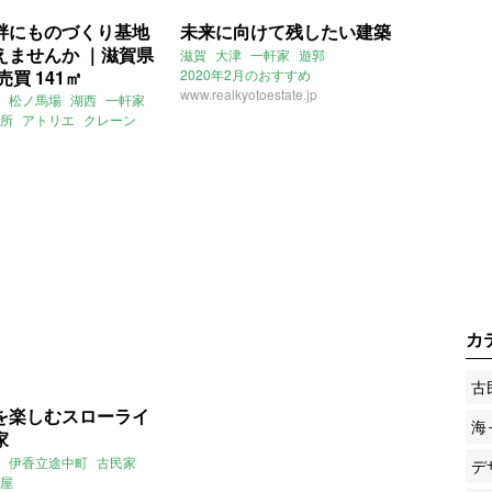
畔にものづくり基地
未来に向けて残したい建築
えませんか ｜滋賀県
滋賀
大津
一軒家
遊郭
売買 141㎡
2020年2月のおすすめ
www.realkyotoestate.jp
松ノ馬場
湖西
一軒家
所
アトリエ
クレーン
カ
古
を楽しむスローライ
海
家
伊香立途中町
古民家
デ
屋