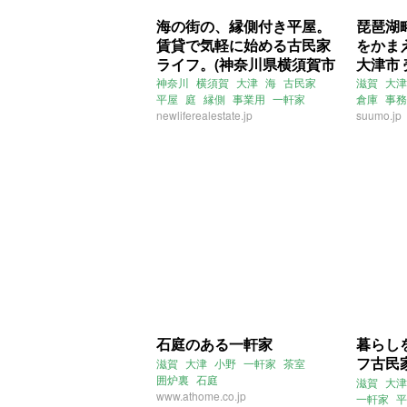
海の街の、縁側付き平屋。
琵琶湖
賃貸で気軽に始める古民家
をかま
ライフ。(神奈川県横須賀市
大津市 
98㎡の賃貸物件)
神奈川
横須賀
大津
海
古民家
滋賀
大津
平屋
庭
縁側
事業用
一軒家
倉庫
事務
大家女子
newliferealestate.jp
新しい暮らし発見不動産
suumo.jp
賃貸
石庭のある一軒家
暮らし
フ古民
滋賀
大津
小野
一軒家
茶室
囲炉裏
石庭
滋賀
大津
www.athome.co.jp
一軒家
平