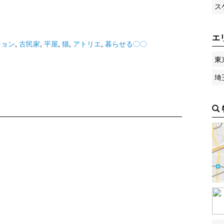
ス
エ
ション
,
古民家
,
平屋
,
猫
,
アトリエ
,
暮らせる〇〇
東
埼