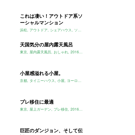
これは凄い！アウトドア系ソ
ーシャルマンション
浜松
アウトドア
シェアハウス
ソーシャルアパートメント
カヌー
天国気分の屋内露天風呂
東京
屋内露天風呂
おしゃれ
2016年5月のおすすめ
小屋感溢れる小屋。
京都
タイニーハウス
小屋
ヨーロピアン
薪ストーブ
一軒家
201
プレ移住に最適
東京
屋上ガーデン
プレ移住
2016年5月のおすすめ
巨匠のダンジョン、そして伝