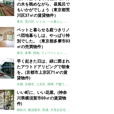
の木を眺めながら、昼風呂で
もいかがでしょう（東京都荒
川区37㎡の賃貸物件）
東京
荒川区
レトロ
一人暮らし
タイル
昭和レトロ
大家女子
トダ
ペットと暮らせる庭つきリノ
ベ団地暮らしは、やっぱり特
別でした。（東京都多摩市83
㎡の売買物件）
東京
多摩
団地
リノベーション
庭
ペット可
大家女子
団地リノベ
早く起きた日は、緑に囲まれ
たアウトドアリビングで朝食
を。(京都市上京区71㎡の賃
貸物件)
京都
京都市
上京区
西陣
戸建て
平屋
京町家
リノベーション
庭
いい町に、いい花屋。(神奈
川県横須賀市69㎡の賃貸物
件)
神奈川
横須賀市
田浦
月見台住宅
一軒家
店舗付住宅
食住近接
土