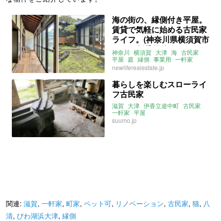
海の街の、縁側付き平屋。
賃貸で気軽に始める古民家
ライフ。(神奈川県横須賀市
98㎡の賃貸物件)
神奈川
横須賀
大津
海
古民家
平屋
庭
縁側
事業用
一軒家
大家女子
新しい暮らし発見不動産
newliferealestate.jp
賃貸
暮らしを楽しむスローライ
フ古民家
滋賀
大津
伊香立途中町
古民家
一軒家
平屋
suumo.jp
関連:
滋賀
,
一軒家
,
町家
,
ペット可
,
リノベーション
,
古民家
,
猫
,
八
清
,
びわ湖浜大津
,
縁側