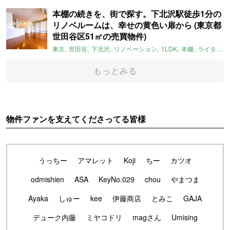
本棚の続きを、街で探す。下北沢駅徒歩1分の
リノベルームは、幸せの黄色い扉から (東京都
世田谷区51㎡の売買物件)
東京
世田谷
下北沢
リノベーション
1LDK
本棚
ライター：ほしりょうこ
もっとみる
物件ファンを支えてくださってる皆様
うっちー
アマレット
Koji
ちー
カツオ
odmishien
ASA
KeyNo.029
chou
やまつま
Ayaka
しゅー
kee
伊藤商店
とみこ
GAJA
デューク内藤
ミヤコドリ
magさん
Umising