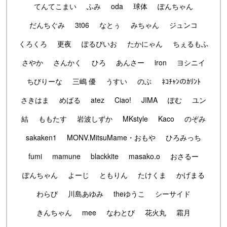
てんてこまい
ふみ
oda
球体
ぽんちゃん
だんちぐみ
3t06
なとぅ
みちゃん
ジュンコ
くろくろ
更夜
ぽるぴいお
たかにゃん
ちぇるもふ
さやか
さんかく
ひろ
あんさー
iron
ヨシニイ
ちびりーな
三嶋 優
うすい
のぶ
ﾈｺﾁｬﾝのｶﾘﾝﾄ
さきはま
めばる
atez
Ciao!
JIMA
ぽむ
ユン
結
ももたす
岩波しずか
MKstyle
Kaco
のぞみ
sakaken1
MONV.MitsuMame・おもや
ひろみっち
fumi
mamune
blackkite
masako.o
おさるー
ぽんちゃん
よーじ
ともりん
たけくま
かげまる
わらび
川島あゆみ
theゆうこ
シーサイド
きんちゃん
mee
なわとび
花火丸
霜月