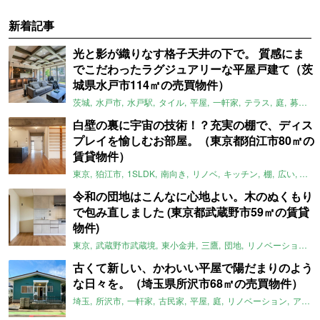
新着記事
光と影が織りなす格子天井の下で。 質感にま
でこだわったラグジュアリーな平屋戸建て（茨
城県水戸市114㎡の売買物件）
茨城
水戸市
水戸駅
タイル
平屋
一軒家
テラス
庭
募集中
白壁の裏に宇宙の技術！？充実の棚で、ディス
プレイを愉しむお部屋。（東京都狛江市80㎡の
賃貸物件）
東京
狛江市
1SLDK
南向き
リノベ
キッチン
棚
広い
ガイ
令和の団地はこんなに心地よい。木のぬくもり
で包み直しました (東京都武蔵野市59㎡の賃貸
物件)
東京
武蔵野市武蔵境
東小金井
三鷹
団地
リノベーション
古くて新しい、かわいい平屋で陽だまりのよう
な日々を。（埼玉県所沢市68㎡の売買物件）
埼玉
所沢市
一軒家
古民家
平屋
庭
リノベーション
アメリカンハウス