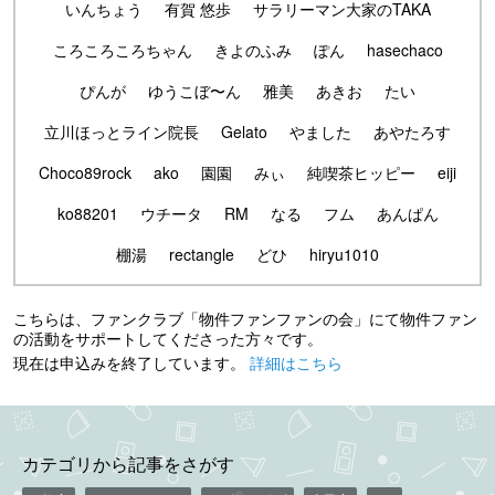
いんちょう
有賀 悠歩
サラリーマン大家のTAKA
ころころころちゃん
きよのふみ
ぽん
hasechaco
ぴんが
ゆうこぼ〜ん
雅美
あきお
たい
立川ほっとライン院長
Gelato
やました
あやたろす
Choco89rock
ako
園園
みぃ
純喫茶ヒッピー
eiji
ko88201
ウチータ
RM
なる
フム
あんぱん
棚湯
rectangle
どひ
hiryu1010
こちらは、ファンクラブ「物件ファンファンの会」にて物件ファン
の活動をサポートしてくださった方々です。
現在は申込みを終了しています。
詳細はこちら
カテゴリから記事をさがす