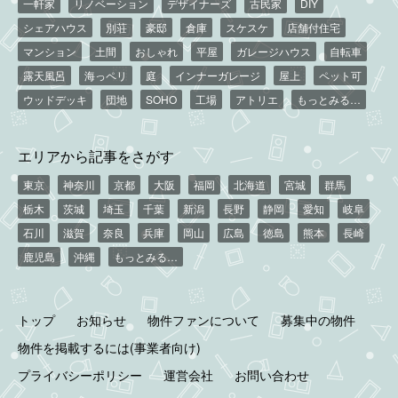
一軒家
リノベーション
デザイナーズ
古民家
DIY
シェアハウス
別荘
豪邸
倉庫
スケスケ
店舗付住宅
マンション
土間
おしゃれ
平屋
ガレージハウス
自転車
露天風呂
海っペリ
庭
インナーガレージ
屋上
ペット可
ウッドデッキ
団地
SOHO
工場
アトリエ
もっとみる…
エリアから記事をさがす
東京
神奈川
京都
大阪
福岡
北海道
宮城
群馬
栃木
茨城
埼玉
千葉
新潟
長野
静岡
愛知
岐阜
石川
滋賀
奈良
兵庫
岡山
広島
徳島
熊本
長崎
鹿児島
沖縄
もっとみる…
トップ
お知らせ
物件ファンについて
募集中の物件
物件を掲載するには(事業者向け)
プライバシーポリシー
運営会社
お問い合わせ