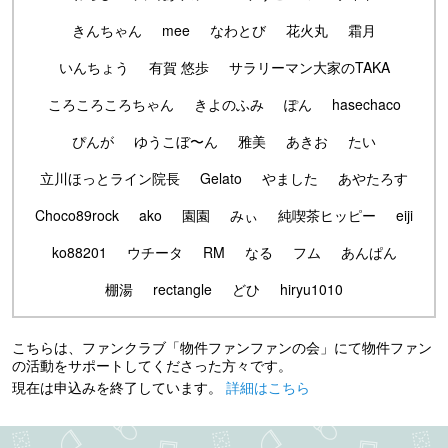
きんちゃん
mee
なわとび
花火丸
霜月
いんちょう
有賀 悠歩
サラリーマン大家のTAKA
ころころころちゃん
きよのふみ
ぽん
hasechaco
ぴんが
ゆうこぼ〜ん
雅美
あきお
たい
立川ほっとライン院長
Gelato
やました
あやたろす
Choco89rock
ako
園園
みぃ
純喫茶ヒッピー
eiji
ko88201
ウチータ
RM
なる
フム
あんぱん
棚湯
rectangle
どひ
hiryu1010
こちらは、ファンクラブ「物件ファンファンの会」にて物件ファン
の活動をサポートしてくださった方々です。
現在は申込みを終了しています。
詳細はこちら