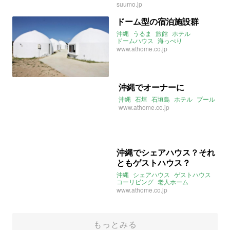
suumo.jp
ドーム型の宿泊施設群
沖縄
うるま
旅館
ホテル
ドームハウス
海っぺり
www.athome.co.jp
沖縄でオーナーに
沖縄
石垣
石垣島
ホテル
プール
www.athome.co.jp
沖縄でシェアハウス？それ
ともゲストハウス？
沖縄
シェアハウス
ゲストハウス
コーリビング
老人ホーム
www.athome.co.jp
もっとみる