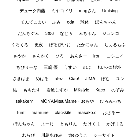
デューク内藤
ミヤコドリ
magさん
Umising
てんてこまい
ふみ
oda
球体
ぽんちゃん
だんちぐみ
3t06
なとぅ
みちゃん
ジュンコ
くろくろ
更夜
ぽるぴいお
たかにゃん
ちぇるもふ
さやか
さんかく
ひろ
あんさー
iron
ヨシニイ
ちびりーな
三嶋 優
うすい
のぶ
ﾈｺﾁｬﾝのｶﾘﾝﾄ
さきはま
めばる
atez
Ciao!
JIMA
ぽむ
ユン
結
ももたす
岩波しずか
MKstyle
Kaco
のぞみ
sakaken1
MONV.MitsuMame・おもや
ひろみっち
fumi
mamune
blackkite
masako.o
おさるー
ぽんちゃん
よーじ
ともりん
たけくま
かげまる
わらび
川島あゆみ
theゆうこ
シーサイド