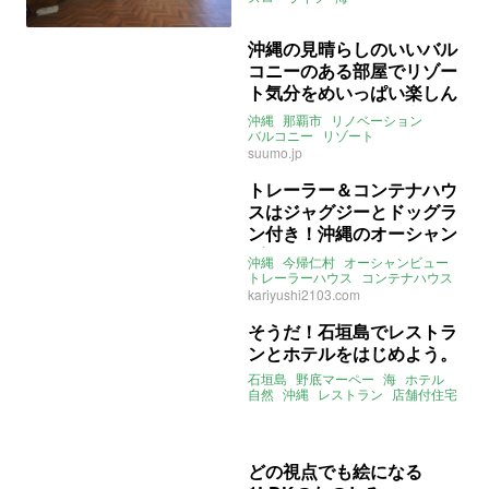
ライター：くまのなな
平屋
一軒家
売買
賃貸
沖縄の見晴らしのいいバル
コニーのある部屋でリゾー
ト気分をめいっぱい楽しん
じゃえ｜沖縄県那覇市 賃貸
沖縄
那覇市
リノベーション
59㎡
バルコニー
リゾート
suumo.jp
トレーラー＆コンテナハウ
スはジャグジーとドッグラ
ン付き！沖縄のオーシャン
ビュー
沖縄
今帰仁村
オーシャンビュー
トレーラーハウス
コンテナハウス
ジャグジー
ドッグラン
リゾート
kariyushi2103.com
そうだ！石垣島でレストラ
ンとホテルをはじめよう。
石垣島
野底マーペー
海
ホテル
自然
沖縄
レストラン
店舗付住宅
宿泊施設
Shift石垣不動産
どの視点でも絵になる