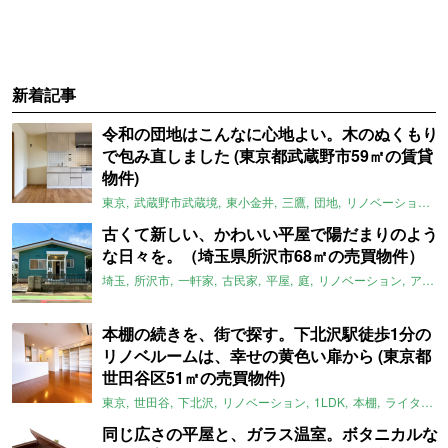
新着記事
令和の団地はこんなに心地よい。木のぬくもり
で包み直しました (東京都武蔵野市59㎡の賃貸
物件)
東京
武蔵野市武蔵境
東小金井
三鷹
団地
リノベーション
古くて新しい、かわいい平屋で陽だまりのよう
な日々を。（埼玉県所沢市68㎡の売買物件）
埼玉
所沢市
一軒家
古民家
平屋
庭
リノベーション
アメリカンハウス
本棚の続きを、街で探す。下北沢駅徒歩1分の
リノベルームは、幸せの黄色い扉から (東京都
世田谷区51㎡の売買物件)
東京
世田谷
下北沢
リノベーション
1LDK
本棚
ライター：ほしりょうこ
同じ広さの平屋と、ガラス温室。ボタニカルな