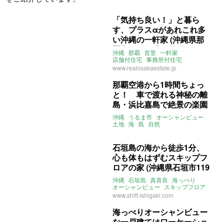
「気持ち良い！」と暮ら
す、プラスαがあれこれ多
い沖縄の一軒家 (沖縄県那
覇市98㎡の売買物件)
沖縄
那覇
首里
一軒家
店舗付住宅
事務所付住宅
スケルトン付住宅
バルコニー
www.realosakaestate.jp
二拠点
移住
売買
那覇空港から1時間ちょっ
と！ 車で渡れる神秘の離
島・浜比嘉島で絶景の楽園
をつくる夢（沖縄県うるま
沖縄
うるま市
オーシャンビュー
市1783.95㎡の売買物件）
土地
海
島
自然
オーナーチェンジ
店舗付き物件
山
浜比嘉島
勝連浜
海っぺり
売買
石垣島の海から徒歩1分、
心も体もはずむスキップフ
ロアの家 (沖縄県石垣市119
㎡の売買物件)
沖縄
石垣島
真喜良
海っぺり
オーシャンビュー
スキップフロア
インダストリアル
www.shift-ishigaki.com
ライター：葱山紫蘇子
売買
海っぺりオーシャンビュー
な一戸建てはワーケーショ