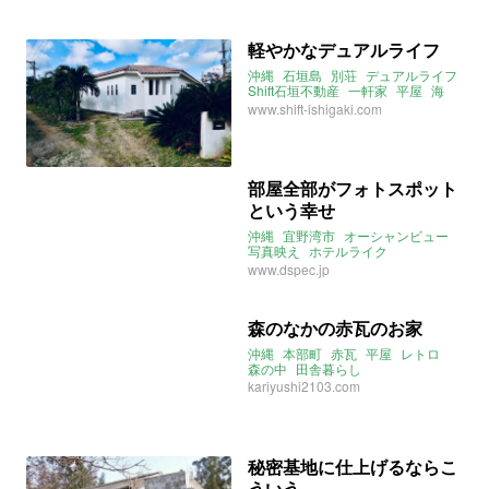
軽やかなデュアルライフ
沖縄
石垣島
別荘
デュアルライフ
Shift石垣不動産
一軒家
平屋
海
二拠点居住
instagram
www.shift-ishigaki.com
2021年2月のおすすめ
部屋全部がフォトスポット
という幸せ
沖縄
宜野湾市
オーシャンビュー
写真映え
ホテルライク
ヴィンテージ
www.dspec.jp
森のなかの赤瓦のお家
沖縄
本部町
赤瓦
平屋
レトロ
森の中
田舎暮らし
kariyushi2103.com
秘密基地に仕上げるならこ
ういう