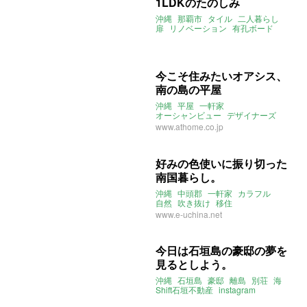
1LDKのたのしみ
沖縄
那覇市
タイル
二人暮らし
扉
リノベーション
有孔ボード
今こそ住みたいオアシス、
南の島の平屋
沖縄
平屋
一軒家
オーシャンビュー
デザイナーズ
スケスケ
www.athome.co.jp
好みの色使いに振り切った
南国暮らし。
沖縄
中頭郡
一軒家
カラフル
自然
吹き抜け
移住
リモートワーク
www.e-uchina.net
今日は石垣島の豪邸の夢を
見るとしよう。
沖縄
石垣島
豪邸
離島
別荘
海
Shift石垣不動産
instagram
2021年2月のおすすめ
売買