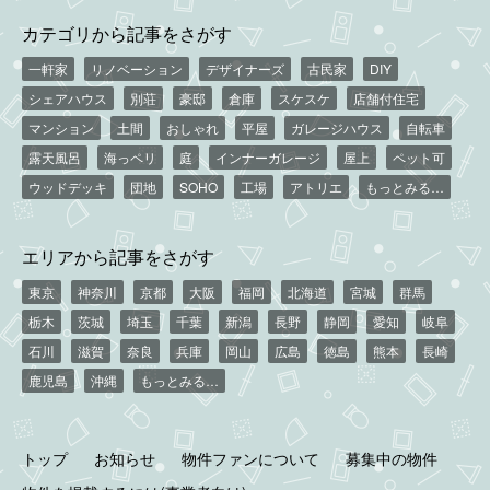
カテゴリから記事をさがす
一軒家
リノベーション
デザイナーズ
古民家
DIY
シェアハウス
別荘
豪邸
倉庫
スケスケ
店舗付住宅
マンション
土間
おしゃれ
平屋
ガレージハウス
自転車
露天風呂
海っペリ
庭
インナーガレージ
屋上
ペット可
ウッドデッキ
団地
SOHO
工場
アトリエ
もっとみる…
エリアから記事をさがす
東京
神奈川
京都
大阪
福岡
北海道
宮城
群馬
栃木
茨城
埼玉
千葉
新潟
長野
静岡
愛知
岐阜
石川
滋賀
奈良
兵庫
岡山
広島
徳島
熊本
長崎
鹿児島
沖縄
もっとみる…
トップ
お知らせ
物件ファンについて
募集中の物件