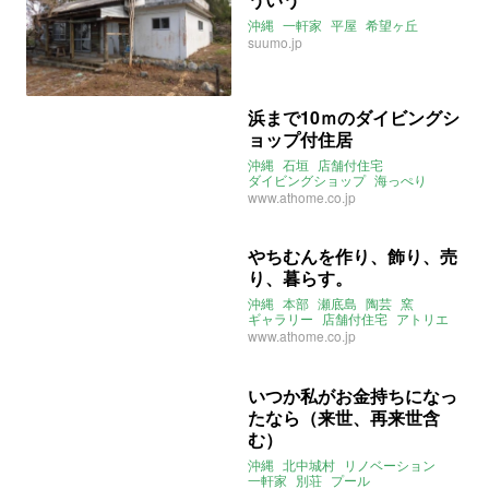
沖縄
一軒家
平屋
希望ヶ丘
suumo.jp
浜まで10ｍのダイビングシ
ョップ付住居
沖縄
石垣
店舗付住宅
ダイビングショップ
海っぺり
www.athome.co.jp
やちむんを作り、飾り、売
り、暮らす。
沖縄
本部
瀬底島
陶芸
窯
ギャラリー
店舗付住宅
アトリエ
www.athome.co.jp
いつか私がお金持ちになっ
たなら（来世、再来世含
む）
沖縄
北中城村
リノベーション
一軒家
別荘
プール