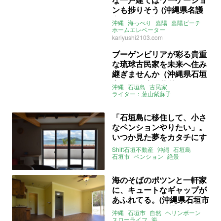
ンも捗りそう (沖縄県名護
市141㎡の売買物件)
沖縄
海っぺり
嘉陽
嘉陽ビーチ
ホームエレベーター
ワーケーション
売買
kariyushi2103.com
ブーゲンビリアが彩る貴重
な琉球古民家を未来へ住み
継ぎませんか（沖縄県石垣
市82㎡の売買物件）
沖縄
石垣島
古民家
ライター：葱山紫蘇子
Shift石垣不動産
売買
「石垣島に移住して、小さ
なペンションやりたい」。
いつか見た夢をカタチにす
る時がいま。（沖縄県石垣
Shift石垣不動産
沖縄
石垣島
市140㎡の売買物件）
石垣市
ペンション
絶景
店舗件住宅
小商い
売買
海のそばのポツンと一軒家
に、キュートなギャップが
あふれてる。(沖縄県石垣市
51㎡の売買・賃貸物件)
沖縄
石垣市
自然
ヘリンボーン
スローライフ
海