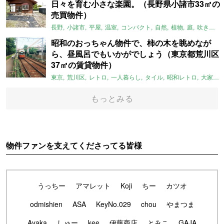
日々を育む小さな楽園。（長野県小諸市33㎡の
売買物件）
長野
小諸市
平屋
温室
コンパクト
自然
植物
庭
吹き抜け
昭和のおっちゃん物件で、柿の木を眺めなが
ら、昼風呂でもいかがでしょう（東京都荒川区
37㎡の賃貸物件）
東京
荒川区
レトロ
一人暮らし
タイル
昭和レトロ
大家女子
もっとみる
物件ファンを支えてくださってる皆様
うっちー
アマレット
Koji
ちー
カツオ
odmishien
ASA
KeyNo.029
chou
やまつま
Ayaka
しゅー
kee
伊藤商店
とみこ
GAJA