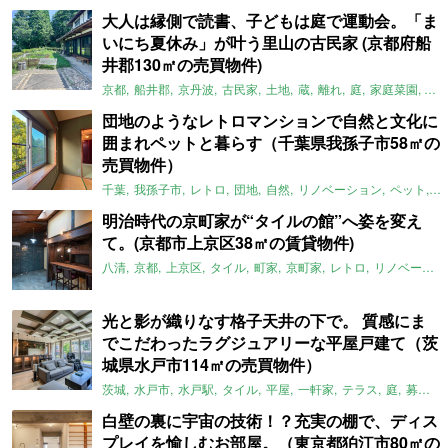
大人は縁側で読書、子どもは庭で運動会。「ま
いにち夏休み」が叶う里山の古民家 (京都府船
井郡130㎡の売買物件)
京都
船井郡
京丹波
古民家
土地
蔵
離れ
庭
家庭菜園
倉
団地のようなレトロマンションで自然と文化に
囲まれペットと暮らす（千葉県我孫子市58㎡の
売買物件）
千葉
我孫子市
レトロ
団地
自然
リノベーション
ペット
ラ
明治時代の京町家が“タイルの館”へ姿を変え
て。(京都市上京区38㎡の賃貸物件)
八清
京都
上京区
タイル
町家
京町家
レトロ
リノベーション
光と影が織りなす格子天井の下で。 質感にま
でこだわったラグジュアリーな平屋戸建て（茨
城県水戸市114㎡の売買物件）
茨城
水戸市
水戸駅
タイル
平屋
一軒家
テラス
庭
募集中
白壁の裏に宇宙の技術！？充実の棚で、ディス
プレイを愉しむお部屋。（東京都狛江市80㎡の