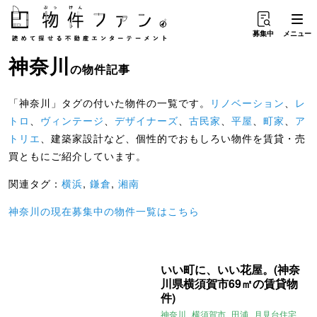
募集中
メニュー
神奈川
の物件記事
「神奈川」タグの付いた物件の一覧です。
リノベーション
、
レ
トロ
、
ヴィンテージ
、
デザイナーズ
、
古民家
、
平屋
、
町家
、
ア
トリエ
、建築家設計など、個性的でおもしろい物件を賃貸・売
買ともにご紹介しています。
関連タグ：
横浜
,
鎌倉
,
湘南
神奈川の現在募集中の物件一覧はこちら
いい町に、いい花屋。(神奈
川県横須賀市69㎡の賃貸物
件)
神奈川
横須賀市
田浦
月見台住宅