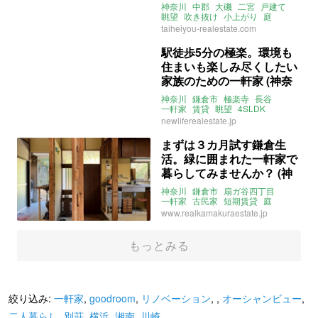
川県中郡77㎡の売買物件)
神奈川
中郡
大磯
二宮
戸建て
眺望
吹き抜け
小上がり
庭
駐車場
3LDK
ファミリー
売買
taiheiyou-realestate.com
駅徒歩5分の極楽。環境も
住まいも楽しみ尽くしたい
家族のための一軒家 (神奈
川県鎌倉市115㎡の賃貸物
神奈川
鎌倉市
極楽寺
長谷
件)
一軒家
賃貸
眺望
4SLDK
二人暮らし
ファミリー
賃貸
newliferealestate.jp
まずは３カ月試す鎌倉生
活。緑に囲まれた一軒家で
暮らしてみませんか？ (神
奈川県鎌倉市78㎡の賃貸物
神奈川
鎌倉市
扇ガ谷四丁目
件)
一軒家
古民家
短期賃貸
庭
家具付き
ペット相談可
www.realkamakuraestate.jp
住居兼事務所可
賃貸
もっとみる
絞り込み:
一軒家
,
goodroom
,
リノベーション
,
,
オーシャンビュー
,
二人暮らし
,
別荘
,
横浜
,
湘南
,
川崎