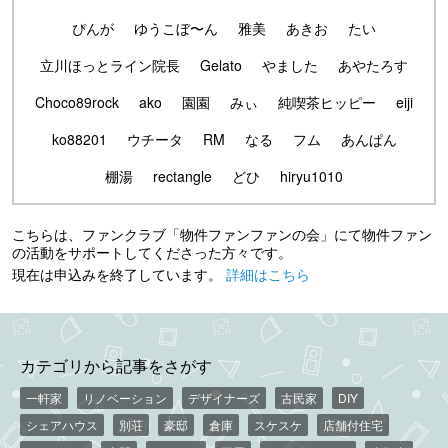
ぴんが
ゆうこぼ〜ん
雅美
あきお
たい
立川ほっとライン院長
Gelato
やました
あやたろす
Choco89rock
ako
園園
みぃ
純喫茶ヒッピー
eiji
ko88201
ウチータ
RM
なる
フム
あんぱん
棚湯
rectangle
どひ
hiryu1010
こちらは、ファンクラブ「物件ファンファンの会」にて物件ファン
の活動をサポートしてくださった方々です。
現在は申込みを終了しています。
詳細はこちら
カテゴリから記事をさがす
一軒家
リノベーション
デザイナーズ
古民家
DIY
シェアハウス
別荘
豪邸
倉庫
スケスケ
店舗付住宅