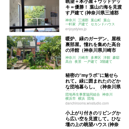
眺望＋本小屋＋ウッドデッ
キ＝優勝！ 葉山の海を見渡
す戸建て (神奈川県三浦郡
99㎡の売買物件)
神奈川
三浦郡
葉山町
葉山
一軒家
戸建て
セカンドハウス
スケルトンハウス
眺望
enjoystyles.jp
ウッドデッキ
駐車場
2LDK
ENJOYSTYLE
売買
暖炉、緑のガーデン、屋根
裏部屋。憧れを集めた高台
の洋館（神奈川県川崎市
150㎡の売買物件）
神奈川
川崎市
多摩区
洋館
豪邸
高台
夜景
一戸建て
3階建て
ウッドデッキ
庭
テラス
自然
ガーデニング
屋根裏
和室
暖炉
募集中
売買
秘密の“myラボ”に魅せら
れて。緑に囲まれたのどか
な団地暮らし。（神奈川県
横浜市46㎡の売買物件）
団地再生事業協同組合
神奈川
横浜市
横浜
団地
団地リノベーション
団地リノベ
danchirooms.wixstudio.com
リノベーション
自然
植物
ラボ
募集中
売買
小上がり付きのリビングか
ら広い空を見渡して。ひな
壇の上の眺望ハウス (神奈