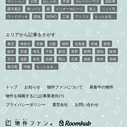
マンション
土間
おしゃれ
平屋
ガレージハウス
自転車
露天風呂
海っペリ
庭
インナーガレージ
屋上
ペット可
ウッドデッキ
団地
SOHO
工場
アトリエ
もっとみる…
エリアから記事をさがす
東京
神奈川
京都
大阪
福岡
北海道
宮城
群馬
栃木
茨城
埼玉
千葉
新潟
長野
静岡
愛知
岐阜
石川
滋賀
奈良
兵庫
岡山
広島
徳島
熊本
長崎
鹿児島
沖縄
もっとみる…
トップ
お知らせ
物件ファンについて
募集中の物件
物件を掲載するには(事業者向け)
プライバシーポリシー
運営会社
お問い合わせ