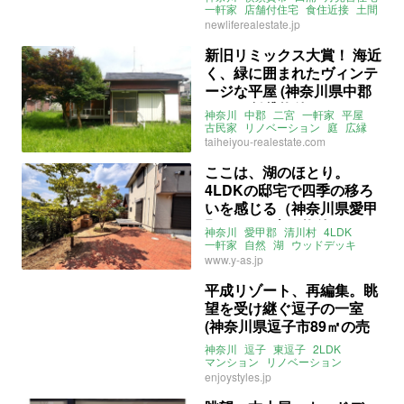
一軒家
店舗付住宅
食住近接
土間
新しい暮らし発見不動産
賃貸
newliferealestate.jp
新旧リミックス大賞！ 海近
く、緑に囲まれたヴィンテ
ージな平屋 (神奈川県中郡
59㎡の賃貸物件)
神奈川
中郡
二宮
一軒家
平屋
古民家
リノベーション
庭
広縁
レトロ
2DK
海近
taiheiyou-realestate.com
ペット飼育相談可
賃貸
賃貸
ここは、湖のほとり。
4LDKの邸宅で四季の移ろ
いを感じる（神奈川県愛甲
郡154㎡の売買物件）
神奈川
愛甲郡
清川村
4LDK
一軒家
自然
湖
ウッドデッキ
BBQ
アウトドア
募集中
売買
www.y-as.jp
平成リゾート、再編集。眺
望を受け継ぐ逗子の一室
(神奈川県逗子市89㎡の売
買物件)
神奈川
逗子
東逗子
2LDK
マンション
リノベーション
ライター：ほしりょうこ
enjoystyles.jp
ENJOYSTYLE
売買