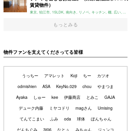
賃貸物件）
東京
狛江市
1SLDK
南向き
リノベ
キッチン
棚
広い
ガイ
もっとみる
物件ファンを支えてくださってる皆様
うっちー
アマレット
Koji
ちー
カツオ
odmishien
ASA
KeyNo.029
chou
やまつま
Ayaka
しゅー
kee
伊藤商店
とみこ
GAJA
デューク内藤
ミヤコドリ
magさん
Umising
てんてこまい
ふみ
oda
球体
ぽんちゃん
だんちぐみ
3t06
なとぅ
みちゃん
ジュンコ