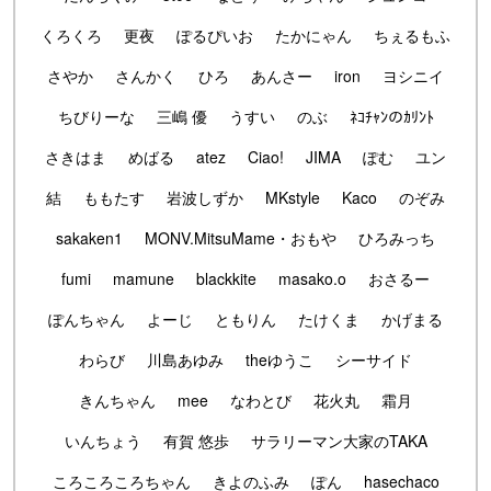
くろくろ
更夜
ぽるぴいお
たかにゃん
ちぇるもふ
さやか
さんかく
ひろ
あんさー
iron
ヨシニイ
ちびりーな
三嶋 優
うすい
のぶ
ﾈｺﾁｬﾝのｶﾘﾝﾄ
さきはま
めばる
atez
Ciao!
JIMA
ぽむ
ユン
結
ももたす
岩波しずか
MKstyle
Kaco
のぞみ
sakaken1
MONV.MitsuMame・おもや
ひろみっち
fumi
mamune
blackkite
masako.o
おさるー
ぽんちゃん
よーじ
ともりん
たけくま
かげまる
わらび
川島あゆみ
theゆうこ
シーサイド
きんちゃん
mee
なわとび
花火丸
霜月
いんちょう
有賀 悠歩
サラリーマン大家のTAKA
ころころころちゃん
きよのふみ
ぽん
hasechaco