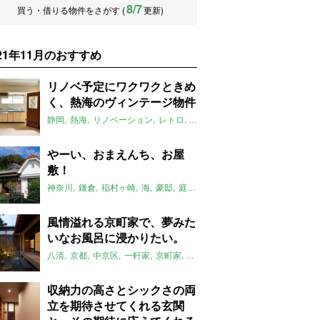
8/7
買う・借りる物件をさがす (
更新)
021年11月のおすすめ
リノベ予定にワクワクときめ
く、熱海のヴィンテージ物件
静岡
熱海
リノベーション
レトロ
ヴィンテージ
マチモリ不動産
2
やーい、おまえんち、お屋
敷！
神奈川
鎌倉
稲村ヶ崎
海
豪邸
庭
山
櫓
平屋
古民家
大家女子
風情溢れる京町家で、夢みた
いなお風呂に浸かりたい。
八清
京都
中京区
一軒家
京町家
リノベーション
縁側
坪庭
スケ
収納力の高さとシックさの両
立を期待させてくれる玄関