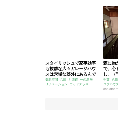
かっこいい
おしゃれ
募集中
売買
ペット飼
二人暮ら
スタイリッシュで家事効率
森に抱
も抜群な広々ガレージハウ
で、心
スは穴場な郊外にあるんで
し。（
す（兵庫県川西市156㎡の
の売買
美想空間
兵庫
川西市
一の鳥居
千葉
八街
リノベーション
ウッドデッキ
ログハウ
売買物件）
ガレージハウス
アイランドキチン
別荘
asp.athom
庭
庭
家庭菜園
ライター：葱山紫蘇子
売買