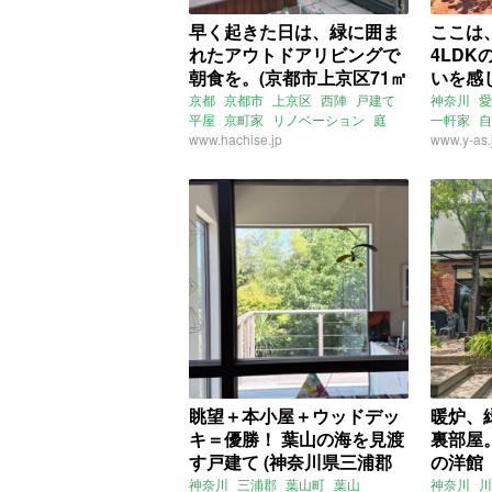
早く起きた日は、緑に囲ま
ここは
れたアウトドアリビングで
4LD
朝食を。(京都市上京区71㎡
いを感
の賃貸物件)
郡15
京都
京都市
上京区
西陣
戸建て
神奈川
愛
平屋
京町家
リノベーション
庭
一軒家
自
ウッドデッキ
www.hachise.jp
床暖房
2LDK
八清
BBQ
www.y-as.
ア
賃貸
眺望＋本小屋＋ウッドデッ
暖炉、
キ＝優勝！ 葉山の海を見渡
裏部屋
す戸建て (神奈川県三浦郡
の洋館
99㎡の売買物件)
150㎡
神奈川
三浦郡
葉山町
葉山
神奈川
川