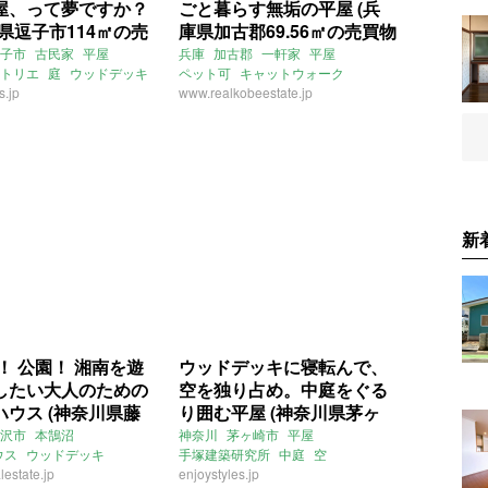
屋、って夢ですか？
ごと暮らす無垢の平屋 (兵
県逗子市114㎡の売
庫県加古郡69.56㎡の売買物
件)
子市
古民家
平屋
兵庫
加古郡
一軒家
平屋
トリエ
庭
ウッドデッキ
ペット可
キャットウォーク
s.jp
賃貸
ウッドデッキ
www.realkobeestate.jp
無垢床
ライター：ほしりょうこ
売買
新
！ 公園！ 湘南を遊
ウッドデッキに寝転んで、
したい大人のための
空を独り占め。中庭をぐる
ハウス (神奈川県藤
り囲む平屋 (神奈川県茅ヶ
㎡の賃貸物件)
崎市103㎡の売買物件)
沢市
本鵠沼
神奈川
茅ヶ崎市
平屋
ウス
ウッドデッキ
手塚建築研究所
中庭
空
ルコニー
lestate.jp
土間
ウッドデッキ
enjoystyles.jp
庭
5LDK
海近
売買