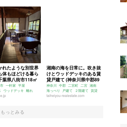
育可
1LDK
一人暮らし
し
賃貸
かれたような別世界
湘南の海を日常に。吹き抜
も体もほどける暮ら
けとウッドデッキのある賃
千葉県八街市118㎡
貸戸建て (神奈川県中郡89
物件）
㎡の賃貸物件)
市
一軒家
平屋
神奈川
中郡
二宮町
二宮
湘南
ス
ウッドデッキ
離れ
海っぺり
戸建て
２階建て
賃貸
e.jp
売買
吹き抜け
taiheiyou-realestate.com
ウッドデッキ
太平洋不動産
賃貸
もっとみる