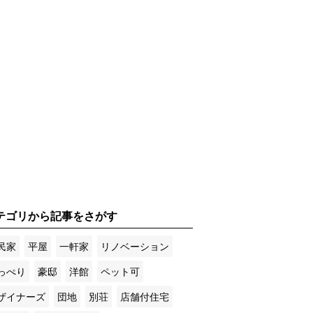
テゴリから記事をさがす
民家
平屋
一軒家
リノベーション
っぺり
豪邸
洋館
ペット可
ザイナーズ
団地
別荘
店舗付住宅