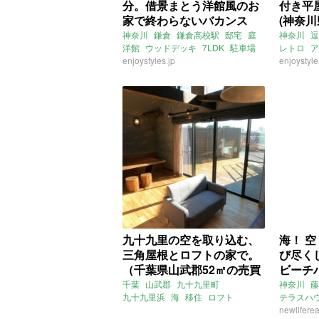
分。借景まとう洋館風のお
付き平
家で終わらないバカンス
(神奈川
を。(神奈川県鎌倉市273㎡
買物件)
神奈川
鎌倉
鎌倉高校駅
邸宅
庭
神奈川
逗
洋館
ウッドデッキ
7LDK
駐車場
レトロ
ア
の売買物件)
地下室
enjoystyles.jp
売買
借地
enjoystyle
売買
九十九里の空を取り込む、
海！ 空
三角屋根とロフトの家で。
び尽く
（千葉県山武郡52㎡の売買
ビーチ
物件）
沢市55
千葉
山武郡
九十九里町
神奈川
藤
九十九里浜
海
移住
ロフト
テラスハ
一戸建て
ウッドデッキ
木
ルーフバ
newliferea