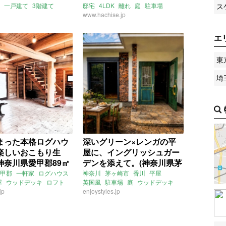
ス
一戸建て
3階建て
邸宅
4LDK
離れ
庭
駐車場
ッキ
庭
テラス
自然
ウッドデッキ
www.hachise.jp
ゴルフ場
ロフト
ング
屋根裏
和室
暖炉
八清
売買
買
エ
東
埼
まった本格ログハウ
深いグリーン×レンガの平
楽しいおこもり生
屋に、イングリッシュガー
神奈川県愛甲郡89㎡
デンを添えて。(神奈川県茅
物件）
ヶ崎市86㎡の売買物件)
甲郡
一軒家
ログハウス
神奈川
茅ヶ崎市
香川
平屋
屋
ウッドデッキ
ロフト
英国風
駐車場
庭
ウッドデッキ
jp
セカンドハウス
2LDK
enjoystyles.jp
売買
ン
アンティーク
募集中