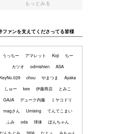
もっとみる
件ファンを支えてくださってる皆様
うっちー
アマレット
Koji
ちー
カツオ
odmishien
ASA
KeyNo.029
chou
やまつま
Ayaka
しゅー
kee
伊藤商店
とみこ
GAJA
デューク内藤
ミヤコドリ
magさん
Umising
てんてこまい
ふみ
oda
球体
ぽんちゃん
だんちぐみ
3t06
なとぅ
みちゃん