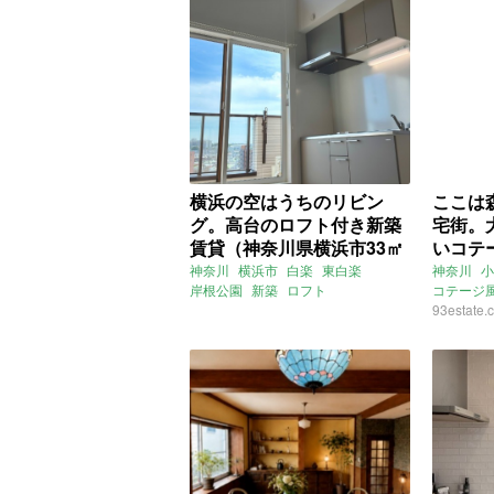
横浜の空はうちのリビン
ここは
グ。高台のロフト付き新築
宅街。
賃貸（神奈川県横浜市33㎡
いコテ
の賃貸物件）
川県小
神奈川
横浜市
白楽
東白楽
神奈川
小
岸根公園
新築
ロフト
コテージ
物件)
ウッドデッキ
1LDK
一人暮らし
ウッドデ
93estate.
募集中
賃貸
セカンド