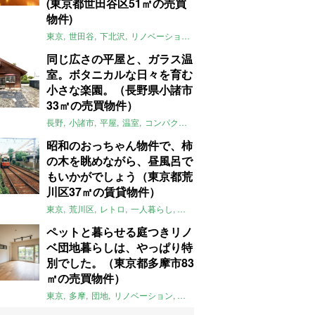
(東京都世田谷区51㎡の売買
物件)
東京
世田谷
下北沢
リノベーション
1LDK
本棚
ライター：ほしり
同じ広さの平屋と、ガラス温
室。ボタニカルな日々を育む
小さな楽園。（長野県小諸市
33㎡の売買物件）
長野
小諸市
平屋
温室
コンパクト
自然
植物
庭
吹き抜け
無垢
昭和のおっちゃん物件で、柿
の木を眺めながら、昼風呂で
もいかがでしょう（東京都荒
川区37㎡の賃貸物件）
東京
荒川区
レトロ
一人暮らし
タイル
昭和レトロ
大家女子
トダ
ペットと暮らせる庭つきリノ
ベ団地暮らしは、やっぱり特
別でした。（東京都多摩市83
㎡の売買物件）
東京
多摩
団地
リノベーション
庭
ペット可
大家女子
団地リノベ