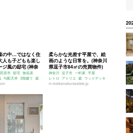
2
森の中…ではなく住
柔らかな光差す平屋で、絵
大人も子どもも楽し
画のような日常を。(神奈川
ージ風の邸宅 (神奈
県逗子市84㎡の売買物件)
田原市225㎡の売買
田原市
邸宅
無垢床
神奈川
逗子市
一軒家
平屋
風
勾配天井
3階建て
庭
レトロ
アトリエ
庭
ウッドデッキ
ッキ
com
眺望
駐車場
売買
m.realkamakuraestate.jp
リビング
売買