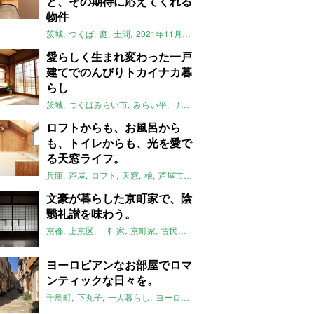
と、その期待に応えてくれる
物件
茨城
つくば
庭
土間
2021年11月のおすすめ
愛らしく生まれ変わった一戸
建てでのんびりトカイナカ暮
らし
茨城
つくばみらい市
みらい平
リノベーション
一軒家
トカイナカ
ロフトからも、お風呂から
も、トイレからも、光を愛で
る天窓ライフ。
兵庫
芦屋
ロフト
天窓
檜
芦屋市
バスルーム
2021年11月のおす
文豪が暮らした京町家で、陰
翳礼讃を味わう。
京都
上京区
一軒家
京町家
古民家
縁側
レトロ
坪庭
文豪
みや
ヨーロピアンなお部屋でロマ
ンティックな日々を。
千鳥町
下丸子
一人暮らし
ヨーロピアン
輸入住宅
アンティーク