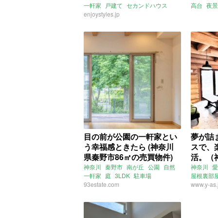
一軒家
戸建て
セカンドハウス
高台
夜景
スケルトンハウス
enjoystyles.jp
眺望
ウッドデ
ウッドデッキ
駐車場
2LDK
ガーデニ
ENJOYSTYLE
売買
募集中
売
目の前が公園の一軒家とい
夢が詰
う幸福感ときたら (神奈川
スで、
県秦野市86㎡の売買物件)
活。（
の売買
神奈川
秦野市
南が丘
公園
自然
神奈川
愛
一軒家
庭
3LDK
駐車場
屋根裏部
ウッドデッキ
93estate.com
ファミリー
売買
庭
www.y-as.
別荘
ドッグラ
売買