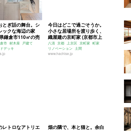
おとぎ話の舞台。シ
今日はどこで過ごそうか。
シックな海辺の家
小さな居場所を渡り歩く、
県鎌倉市110㎡の売
織屋建の京町家 (京都市上
京区65㎡の売買物件)
倉市
材木座
戸建て
八清
京都
上京区
京町家
町家
ドデッキ
リノベーション
土間
シック
s.jp
3LDK
売買
売買
ウッドデッキ
www.hachise.jp
ライター：ほしりょうこ
売買
のレトロなアトリエ
畑の隣で、本と猫と。余白