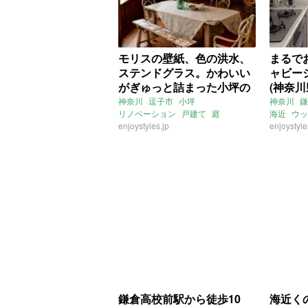
モリスの壁紙、色の洪水、
まるで
ステンドグラス。かわいい
ャビー
がぎゅっと詰まった小坪の
(神奈川
戸建て (神奈川県逗子市135
買物件)
神奈川
逗子市
小坪
神奈川
鎌
リノベーション
戸建て
庭
海近
ウッ
㎡の売買物件)
ウィリアム・モリス
enjoystyles.jp
ウッドデッキ
シャビー
enjoystyle
駐車場
4SLDK
売買
鎌倉高校前駅から徒歩10
海近く