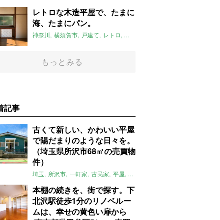
レトロな木造平屋で、たまに
海、たまにパン。
神奈川
横須賀市
戸建て
レトロ
自然
平屋
新しい暮らし発見不動
もっとみる
着記事
古くて新しい、かわいい平屋
で陽だまりのような日々を。
（埼玉県所沢市68㎡の売買物
件）
埼玉
所沢市
一軒家
古民家
平屋
庭
リノベーション
アメリカンハ
本棚の続きを、街で探す。下
北沢駅徒歩1分のリノベルー
ムは、幸せの黄色い扉から