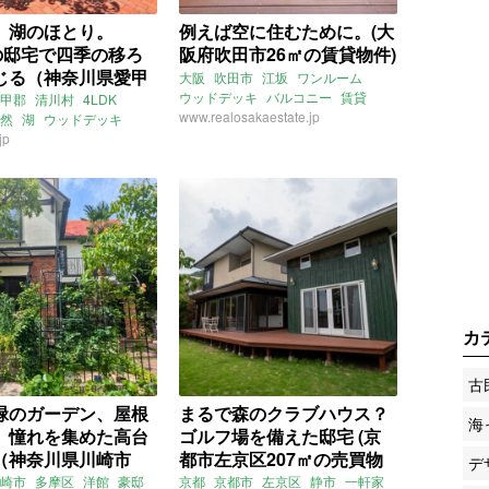
、湖のほとり。
例えば空に住むために。(大
Kの邸宅で四季の移ろ
阪府吹田市26㎡の賃貸物件)
じる（神奈川県愛甲
大阪
吹田市
江坂
ワンルーム
4㎡の売買物件）
ウッドデッキ
バルコニー
賃貸
甲郡
清川村
4LDK
www.realosakaestate.jp
然
湖
ウッドデッキ
jp
ウトドア
募集中
売買
カ
古
緑のガーデン、屋根
まるで森のクラブハウス？
海
。憧れを集めた高台
ゴルフ場を備えた邸宅 (京
（神奈川県川崎市
都市左京区207㎡の売買物
デ
の売買物件）
件)
崎市
多摩区
洋館
豪邸
京都
京都市
左京区
静市
一軒家