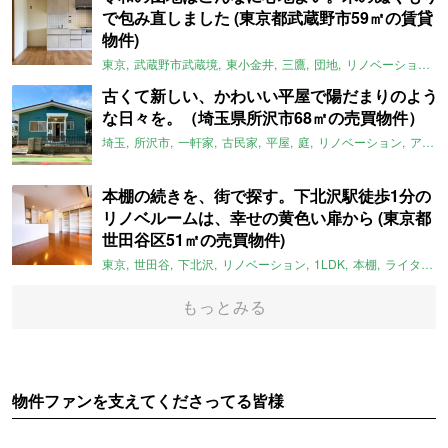
で包み直しました (東京都武蔵野市59㎡の賃貸
物件)
東京
武蔵野市武蔵境
東小金井
三鷹
団地
リノベーション
古くて新しい、かわいい平屋で陽だまりのよう
な日々を。（埼玉県所沢市68㎡の売買物件）
埼玉
所沢市
一軒家
古民家
平屋
庭
リノベーション
アメリカンハウス
本棚の続きを、街で探す。下北沢駅徒歩1分の
リノベルームは、幸せの黄色い扉から (東京都
世田谷区51㎡の売買物件)
東京
世田谷
下北沢
リノベーション
1LDK
本棚
ライター：ほしりょうこ
もっとみる
物件ファンを支えてくださってる皆様