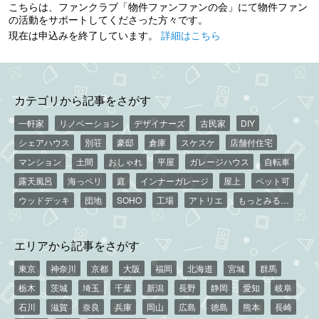
こちらは、ファンクラブ「物件ファンファンの会」にて物件ファン
の活動をサポートしてくださった方々です。
現在は申込みを終了しています。
詳細はこちら
カテゴリから記事をさがす
一軒家
リノベーション
デザイナーズ
古民家
DIY
シェアハウス
別荘
豪邸
倉庫
スケスケ
店舗付住宅
マンション
土間
おしゃれ
平屋
ガレージハウス
自転車
露天風呂
海っペリ
庭
インナーガレージ
屋上
ペット可
ウッドデッキ
団地
SOHO
工場
アトリエ
もっとみる…
エリアから記事をさがす
東京
神奈川
京都
大阪
福岡
北海道
宮城
群馬
栃木
茨城
埼玉
千葉
新潟
長野
静岡
愛知
岐阜
石川
滋賀
奈良
兵庫
岡山
広島
徳島
熊本
長崎