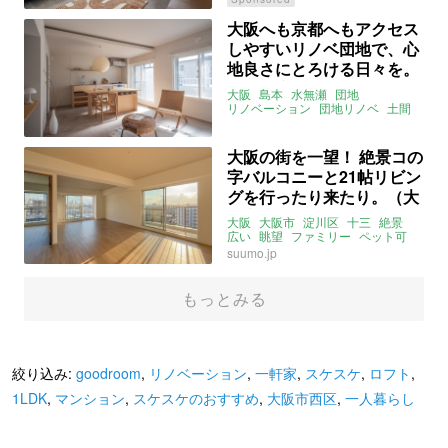
大阪へも京都へもアクセス
しやすいリノベ団地で、心
地良さにとろける日々を。
（大阪府三島郡61㎡の売買
大阪
島本
水無瀬
団地
物件）
リノベーション
団地リノベ
土間
ライター：山中みく
株式会社ひかり工務店
売買
大阪の街を一望！ 絶景コの
字バルコニーと21帖リビン
グを行ったり来たり。（大
阪市淀川区70㎡の売買物
大阪
大阪市
淀川区
十三
絶景
件）
広い
眺望
ファミリー
ペット可
売買
suumo.jp
もっとみる
絞り込み:
goodroom
,
リノベーション
,
一軒家
,
スケスケ
,
ロフト
,
1LDK
,
マンション
,
スケスケのおすすめ
,
大阪市西区
,
一人暮らし