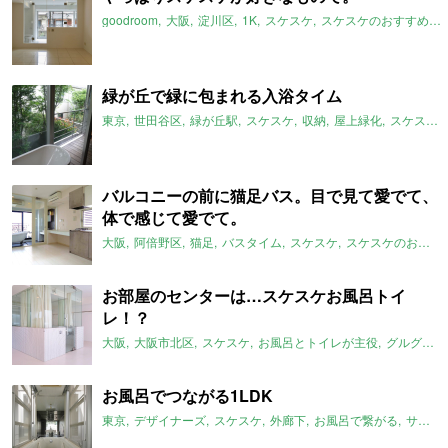
goodroom
大阪
淀川区
1K
スケスケ
スケスケのおすすめ
緑が丘で緑に包まれる入浴タイム
東京
世田谷区
緑が丘駅
スケスケ
収納
屋上緑化
スケスケのおすすめ
バルコニーの前に猫足バス。目で見て愛でて、
体で感じて愛でて。
大阪
阿倍野区
猫足
バスタイム
スケスケ
スケスケのおすすめ
お部屋のセンターは…スケスケお風呂トイ
レ！？
大阪
大阪市北区
スケスケ
お風呂とトイレが主役
グルグル系
お風呂でつながる1LDK
東京
デザイナーズ
スケスケ
外廊下
お風呂で繋がる
サンルーム