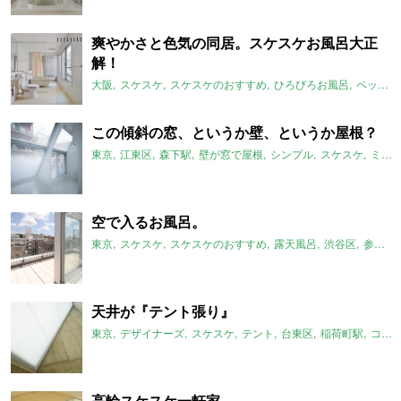
爽やかさと色気の同居。スケスケお風呂大正
解！
大阪
スケスケ
スケスケのおすすめ
ひろびろお風呂
ペット可
この傾斜の窓、というか壁、というか屋根？
東京
江東区
森下駅
壁が窓で屋根
シンプル
スケスケ
ミニマム
空で入るお風呂。
東京
スケスケ
スケスケのおすすめ
露天風呂
渋谷区
参宮橋駅
天井が『テント張り』
東京
デザイナーズ
スケスケ
テント
台東区
稲荷町駅
コンクリート
高輪スケスケ一軒家