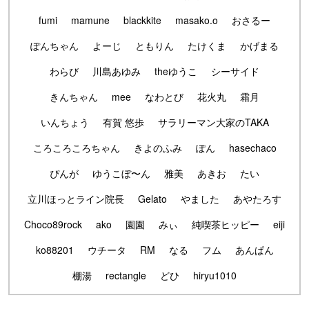
fumi
mamune
blackkite
masako.o
おさるー
ぽんちゃん
よーじ
ともりん
たけくま
かげまる
わらび
川島あゆみ
theゆうこ
シーサイド
きんちゃん
mee
なわとび
花火丸
霜月
いんちょう
有賀 悠歩
サラリーマン大家のTAKA
ころころころちゃん
きよのふみ
ぽん
hasechaco
ぴんが
ゆうこぼ〜ん
雅美
あきお
たい
立川ほっとライン院長
Gelato
やました
あやたろす
Choco89rock
ako
園園
みぃ
純喫茶ヒッピー
eiji
ko88201
ウチータ
RM
なる
フム
あんぱん
棚湯
rectangle
どひ
hiryu1010