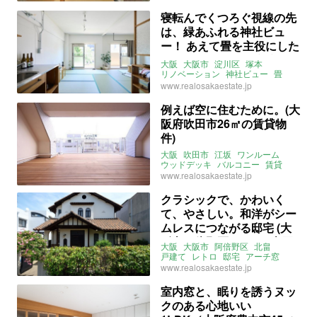
寝転んでくつろぐ視線の先
は、緑あふれる神社ビュ
ー！ あえて畳を主役にした
リノベ1LDK (大阪市淀川区
大阪
大阪市
淀川区
塚本
49㎡の賃貸物件)
リノベーション
神社ビュー
畳
1LDK
友人や兄弟とのシェア可
www.realosakaestate.jp
賃貸
例えば空に住むために。(大
阪府吹田市26㎡の賃貸物
件)
大阪
吹田市
江坂
ワンルーム
ウッドデッキ
バルコニー
賃貸
www.realosakaestate.jp
クラシックで、かわいく
て、やさしい。和洋がシー
ムレスにつながる邸宅 (大
阪市阿倍野区234㎡の売買
大阪
大阪市
阿倍野区
北畠
物件)
戸建て
レトロ
邸宅
アーチ窓
丸窓
テラス
洋和融合
ヴォーリズ
www.realosakaestate.jp
7SLDK
売買
室内窓と、眠りを誘うヌッ
クのある心地いい