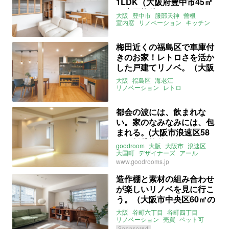
1LDK（大阪府豊中市45㎡
の売買物件）
大阪
豊中市
服部天神
曽根
室内窓
リノベーション
キッチン
タイル
洗面台
ライター：葱山紫蘇子
ひかり工務店
梅田近くの福島区で車庫付
株式会社ひかり工務店
募集中
きのお家！レトロさを活か
売買
した戸建てリノベ。（大阪
市福島区100㎡の売買物
大阪
福島区
海老江
件）
リノベーション
レトロ
ガレージハウス
美想空間
ライター：葱山紫蘇子
募集中
売買
都会の波には、飲まれな
い。家のなみなみには、包
まれる。(大阪市浪速区58
㎡の賃貸物件)
goodroom
大阪
大阪市
浪速区
大国町
デザイナーズ
アール
1LDK
賃貸
www.goodrooms.jp
造作棚と素材の組み合わせ
が楽しいリノベを見に行こ
う。（大阪市中央区60㎡の
リノベーション事例）
大阪
谷町六丁目
谷町四丁目
リノベーション
売買
ペット可
駅チカ
株式会社ひかり工務店
Sponsored