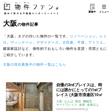
募集中
メニュー
大阪
の物件記事
「大阪」タグの付いた物件の一覧です。
リノベーション
、
レト
ロ
、
ヴィンテージ
、
デザイナーズ
、
古民家
、
平屋
、
アトリエ
、
建築家設計など、個性的でおもしろい物件を賃貸・売買ともに
ご紹介しています。
大阪の現在募集中の物件一覧はこちら
自慢の3rdプレイスは、時
には誰かにとっての1stプ
レイス (大阪市浪速区10㎡
の賃貸物件)
大阪
なんば
難波
機械室
サードプレイス
倉庫
倉庫以上
狭小
賃貸
www.realosakaestate.jp