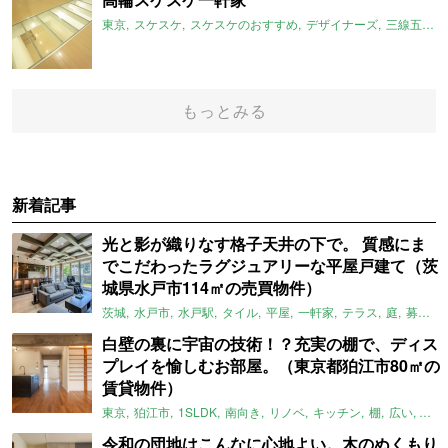
東京
スケスケ
スケスケのおすすめ
デザイナーズ
三線五駅
もっとみる
新着記事
光と影が織りなす格子天井の下で。 質感にま
でこだわったラグジュアリーな平屋戸建て（茨
城県水戸市114㎡の売買物件）
茨城
水戸市
水戸駅
タイル
平屋
一軒家
テラス
庭
募集中
白壁の裏に宇宙の技術！？充実の棚で、ディス
プレイを愉しむお部屋。（東京都狛江市80㎡の
賃貸物件）
東京
狛江市
1SLDK
南向き
リノベ
キッチン
棚
広い
ガイ
令和の団地はこんなに心地よい。木のぬくもり