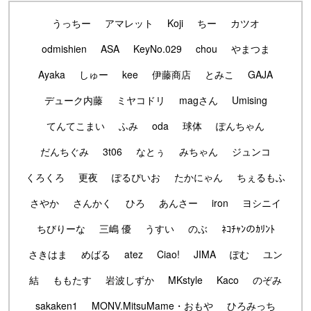
うっちー
アマレット
Koji
ちー
カツオ
odmishien
ASA
KeyNo.029
chou
やまつま
Ayaka
しゅー
kee
伊藤商店
とみこ
GAJA
デューク内藤
ミヤコドリ
magさん
Umising
てんてこまい
ふみ
oda
球体
ぽんちゃん
だんちぐみ
3t06
なとぅ
みちゃん
ジュンコ
くろくろ
更夜
ぽるぴいお
たかにゃん
ちぇるもふ
さやか
さんかく
ひろ
あんさー
iron
ヨシニイ
ちびりーな
三嶋 優
うすい
のぶ
ﾈｺﾁｬﾝのｶﾘﾝﾄ
さきはま
めばる
atez
Ciao!
JIMA
ぽむ
ユン
結
ももたす
岩波しずか
MKstyle
Kaco
のぞみ
sakaken1
MONV.MitsuMame・おもや
ひろみっち