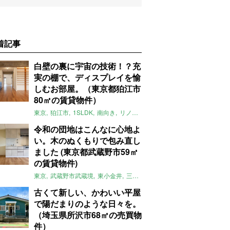
着記事
白壁の裏に宇宙の技術！？充
実の棚で、ディスプレイを愉
しむお部屋。（東京都狛江市
80㎡の賃貸物件）
東京
狛江市
1SLDK
南向き
リノベ
キッチン
棚
広い
ガイナ塗料
令和の団地はこんなに心地よ
い。木のぬくもりで包み直し
ました (東京都武蔵野市59㎡
の賃貸物件)
東京
武蔵野市武蔵境
東小金井
三鷹
団地
リノベーション
木
2LD
古くて新しい、かわいい平屋
で陽だまりのような日々を。
（埼玉県所沢市68㎡の売買物
件）