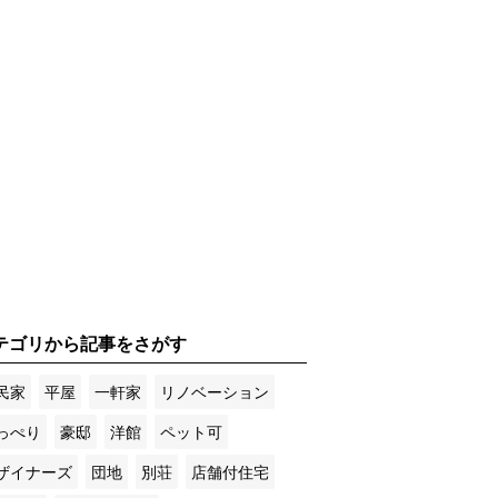
テゴリから記事をさがす
民家
平屋
一軒家
リノベーション
っぺり
豪邸
洋館
ペット可
ザイナーズ
団地
別荘
店舗付住宅