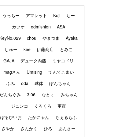
うっちー
アマレット
Koji
ちー
カツオ
odmishien
ASA
KeyNo.029
chou
やまつま
Ayaka
しゅー
kee
伊藤商店
とみこ
GAJA
デューク内藤
ミヤコドリ
magさん
Umising
てんてこまい
ふみ
oda
球体
ぽんちゃん
だんちぐみ
3t06
なとぅ
みちゃん
ジュンコ
くろくろ
更夜
ぽるぴいお
たかにゃん
ちぇるもふ
さやか
さんかく
ひろ
あんさー