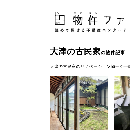
大津
の
古民家
の物件記事
大津の古民家のリノベーション物件や一