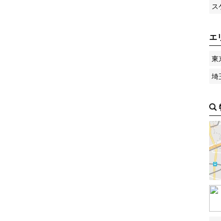
ス
エ
東
埼