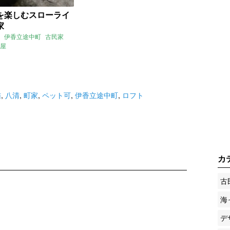
を楽しむスローライ
家
伊香立途中町
古民家
屋
猫
,
八清
,
町家
,
ペット可
,
伊香立途中町
,
ロフト
カ
古
海
デ