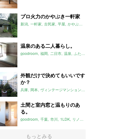
プロ火力のかやぶき一軒家
新潟
一軒家
古民家
平屋
かやぶき
囲炉裏
2018年12月のおすすめ
温泉のある二人暮らし。
goodroom
福岡
二日市
温泉
ふたりぐらし
3LDK
2018年12月の
外観だけで決めてもいいです
か？
兵庫
岡本
ヴィンテージマンション
2LDK
2018年12月のおすすめ
土間と室内窓と温もりのあ
る。
goodroom
千葉
市川
1LDK
リノベーション
土間
室内窓
2018
もっとみる