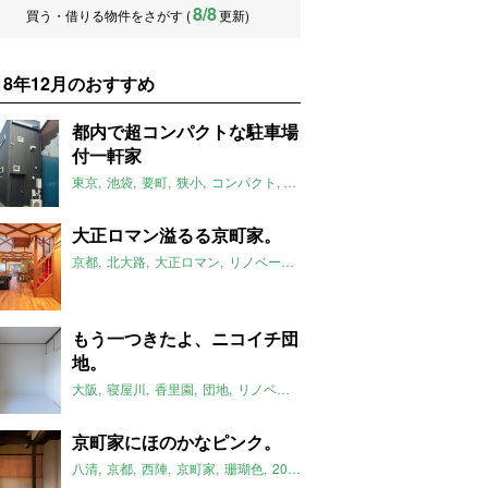
8/8
買う・借りる物件をさがす (
更新)
018年12月のおすすめ
都内で超コンパクトな駐車場
付一軒家
東京
池袋
要町
狭小
コンパクト
一軒家
2018年12月のおすすめ
大正ロマン溢るる京町家。
京都
北大路
大正ロマン
リノベーション
町家
八清
2018年12月
もう一つきたよ、ニコイチ団
地。
大阪
寝屋川
香里園
団地
リノベーション
ニコイチ
2018年12月
京町家にほのかなピンク。
八清
京都
西陣
京町家
珊瑚色
2018年12月のおすすめ