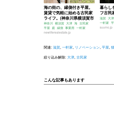
海の街の、縁側付き平屋。
暮らし
賃貸で気軽に始める古民家
フ古民
ライフ。(神奈川県横須賀市
滋賀
大津
98㎡の賃貸物件)
一軒家
平
神奈川
横須賀
大津
海
古民家
suumo.jp
平屋
庭
縁側
事業用
一軒家
大家女子
newliferealestate.jp
新しい暮らし発見不動産
賃貸
関連:
滋賀
,
一軒家
,
リノベーション
,
平屋
,
絞り込み解除:
大津
,
古民家
こんな記事もあります