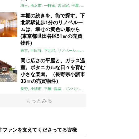
埼玉
所沢市
一軒家
古民家
平屋
庭
リノベーション
アメリカンハ
本棚の続きを、街で探す。下
北沢駅徒歩1分のリノベルー
ムは、幸せの黄色い扉から
(東京都世田谷区51㎡の売買
物件)
東京
世田谷
下北沢
リノベーション
1LDK
本棚
ライター：ほしり
同じ広さの平屋と、ガラス温
室。ボタニカルな日々を育む
小さな楽園。（長野県小諸市
33㎡の売買物件）
長野
小諸市
平屋
温室
コンパクト
自然
植物
庭
吹き抜け
無垢
もっとみる
件ファンを支えてくださってる皆様