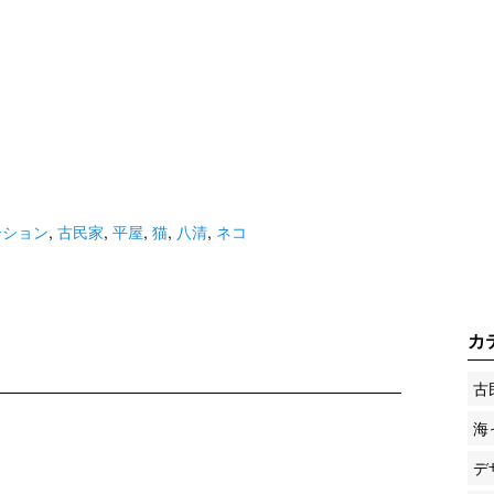
ーション
,
古民家
,
平屋
,
猫
,
八清
,
ネコ
カ
古
海
デ