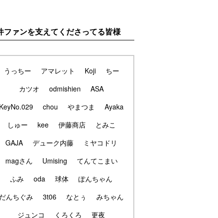
件ファンを支えてくださってる皆様
うっちー
アマレット
Koji
ちー
カツオ
odmishien
ASA
KeyNo.029
chou
やまつま
Ayaka
しゅー
kee
伊藤商店
とみこ
GAJA
デューク内藤
ミヤコドリ
magさん
Umising
てんてこまい
ふみ
oda
球体
ぽんちゃん
だんちぐみ
3t06
なとぅ
みちゃん
ジュンコ
くろくろ
更夜