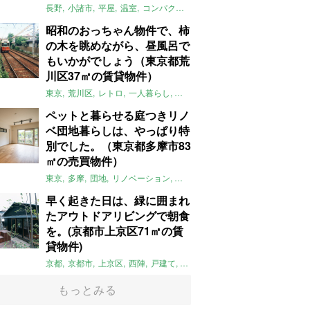
長野
小諸市
平屋
温室
コンパクト
自然
植物
庭
吹き抜け
無垢
昭和のおっちゃん物件で、柿
の木を眺めながら、昼風呂で
もいかがでしょう（東京都荒
川区37㎡の賃貸物件）
東京
荒川区
レトロ
一人暮らし
タイル
昭和レトロ
大家女子
トダ
ペットと暮らせる庭つきリノ
ベ団地暮らしは、やっぱり特
別でした。（東京都多摩市83
㎡の売買物件）
東京
多摩
団地
リノベーション
庭
ペット可
大家女子
団地リノベ
早く起きた日は、緑に囲まれ
たアウトドアリビングで朝食
を。(京都市上京区71㎡の賃
貸物件)
京都
京都市
上京区
西陣
戸建て
平屋
京町家
リノベーション
庭
もっとみる