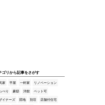
テゴリから記事をさがす
民家
平屋
一軒家
リノベーション
っぺり
豪邸
洋館
ペット可
ザイナーズ
団地
別荘
店舗付住宅