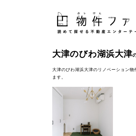
大津
の
びわ湖浜大津
大津のびわ湖浜大津のリノベーション物
ます。