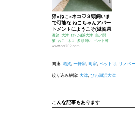
猫×ねこ×ネコ♡３頭飼いま
で可能な ねこちゃんアパー
トメントにようこそ(滋賀県
大津市26㎡の賃貸物件)
滋賀
大津
びわ湖浜大津
島ノ関
猫
ねこ
ネコ
多頭飼い
ペット可
www.ccr702.com
関連:
滋賀
,
一軒家
,
町家
,
ペット可
,
リノベ
絞り込み解除:
大津
,
びわ湖浜大津
こんな記事もあります