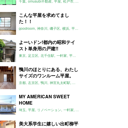
千葉
omusubi不動産
平屋
松戸市
平屋のおすすめ
矢切駅
こんな平屋を求めてまし
た！！
goodroom
神奈川
磯子区
横浜
平屋
平屋のおすすめ
リノベーショ
よーいドン!都内の昭和テイ
スト単身用の戸建!!
東京
足立区
北千住駅
一軒家
平屋
昭和
2017年3月のおすすめ
平
鴨川のほとりにある、わたし
サイズのワンルーム平屋。
京都
左京区
鴨川
神宮丸太町駅
リノベーション
平屋
大文字山
土
MY AMERICAN SWEET
HOME
埼玉
平屋
リノベーション
一軒家
米軍ハウス
ジョンソンタウン
2
美大系学生に嬉しい出町柳平