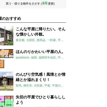
8/6
買う・借りる物件をさがす (
更新)
屋のおすすめ
こんな平屋に帰りたい。そん
な懐かしい外観。
東京都
大田区
西馬込
一軒家
平屋
庭付き
西馬込駅
平屋のおすす
ほんのりかわいい平屋の人。
goodroom
福岡
福岡市中央区
平屋
平屋のおすすめ
六本松駅
20
のんびり空気感！風情とか情
緒とか溢れまくり！
群馬
桐生市
古民家
平屋
平屋のおすすめ
運動公園駅
矢切の平屋でひとり暮らしし
よう