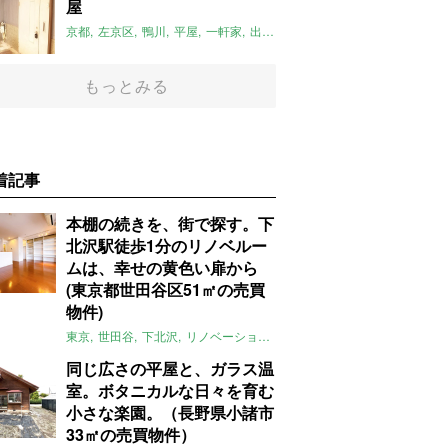
屋
京都
左京区
鴨川
平屋
一軒家
出町柳駅
リノベーション
平屋のお
もっとみる
着記事
本棚の続きを、街で探す。下
北沢駅徒歩1分のリノベルー
ムは、幸せの黄色い扉から
(東京都世田谷区51㎡の売買
物件)
東京
世田谷
下北沢
リノベーション
1LDK
本棚
ライター：ほしり
同じ広さの平屋と、ガラス温
室。ボタニカルな日々を育む
小さな楽園。（長野県小諸市
33㎡の売買物件）