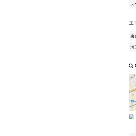
ス
エ
東
埼