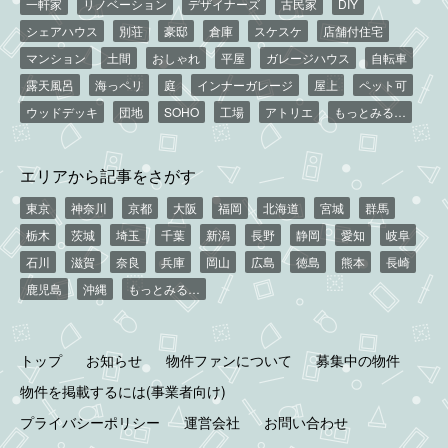
一軒家
リノベーション
デザイナーズ
古民家
DIY
シェアハウス
別荘
豪邸
倉庫
スケスケ
店舗付住宅
マンション
土間
おしゃれ
平屋
ガレージハウス
自転車
露天風呂
海っペリ
庭
インナーガレージ
屋上
ペット可
ウッドデッキ
団地
SOHO
工場
アトリエ
もっとみる…
エリアから記事をさがす
東京
神奈川
京都
大阪
福岡
北海道
宮城
群馬
栃木
茨城
埼玉
千葉
新潟
長野
静岡
愛知
岐阜
石川
滋賀
奈良
兵庫
岡山
広島
徳島
熊本
長崎
鹿児島
沖縄
もっとみる…
トップ
お知らせ
物件ファンについて
募集中の物件
物件を掲載するには(事業者向け)
プライバシーポリシー
運営会社
お問い合わせ