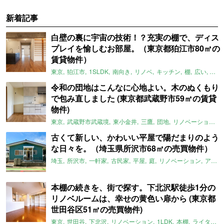
新着記事
白壁の裏に宇宙の技術！？充実の棚で、ディス
プレイを愉しむお部屋。（東京都狛江市80㎡の
賃貸物件）
東京
狛江市
1SLDK
南向き
リノベ
キッチン
棚
広い
ガイ
令和の団地はこんなに心地よい。木のぬくもり
で包み直しました (東京都武蔵野市59㎡の賃貸
物件)
東京
武蔵野市武蔵境
東小金井
三鷹
団地
リノベーション
古くて新しい、かわいい平屋で陽だまりのよう
な日々を。（埼玉県所沢市68㎡の売買物件）
埼玉
所沢市
一軒家
古民家
平屋
庭
リノベーション
アメリカンハウス
本棚の続きを、街で探す。下北沢駅徒歩1分の
リノベルームは、幸せの黄色い扉から (東京都
世田谷区51㎡の売買物件)
東京
世田谷
下北沢
リノベーション
1LDK
本棚
ライター：ほしりょうこ