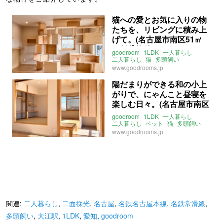
猫への愛とお気に入りの物
たちを、リビングに積み上
げて。(名古屋市南区51㎡
の賃貸物件)
goodroom
1LDK
一人暮らし
二人暮らし
猫
多頭飼い
キャットウォーク
www.goodrooms.jp
キャットステップ
キャットタワー
爪とぎ
レトロ
マンション
リノベ
陽だまりができる和の小上
二面採光
角部屋
愛知
名古屋
がりで、にゃんこと昼寝を
中割
名鉄常滑線
大江駅
東海道本線
笠寺駅
楽しむ日々。(名古屋市南区
名鉄名古屋本線
本笠寺駅
51㎡の賃貸物件)
ライター：増成かおり
賃貸
goodroom
1LDK
一人暮らし
二人暮らし
ペット
猫
多頭飼い
和室
小上がり
畳
www.goodrooms.jp
キャットウォーク
二面採光
南
角部屋
愛知
名古屋
中割町
名鉄常滑線
大江駅
東海道本線
笠寺駅
名鉄名古屋本線
本笠寺駅
ライター：増成かおり
賃貸
関連:
二人暮らし
,
二面採光
,
名古屋
,
名鉄名古屋本線
,
名鉄常滑線
,
多頭飼い
,
大江駅
,
1LDK
,
愛知
,
goodroom