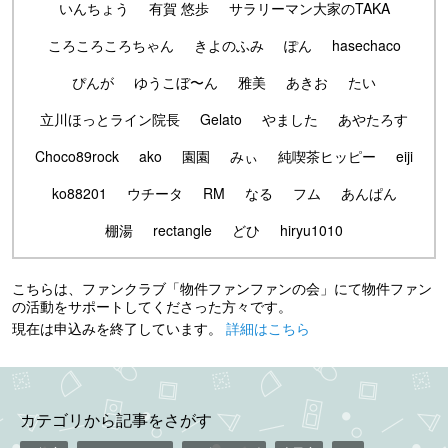
いんちょう
有賀 悠歩
サラリーマン大家のTAKA
ころころころちゃん
きよのふみ
ぽん
hasechaco
ぴんが
ゆうこぼ〜ん
雅美
あきお
たい
立川ほっとライン院長
Gelato
やました
あやたろす
Choco89rock
ako
園園
みぃ
純喫茶ヒッピー
eiji
ko88201
ウチータ
RM
なる
フム
あんぱん
棚湯
rectangle
どひ
hiryu1010
こちらは、ファンクラブ「物件ファンファンの会」にて物件ファン
の活動をサポートしてくださった方々です。
現在は申込みを終了しています。
詳細はこちら
カテゴリから記事をさがす