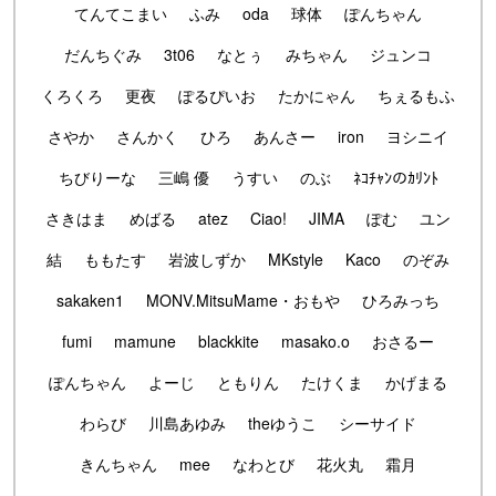
てんてこまい
ふみ
oda
球体
ぽんちゃん
だんちぐみ
3t06
なとぅ
みちゃん
ジュンコ
くろくろ
更夜
ぽるぴいお
たかにゃん
ちぇるもふ
さやか
さんかく
ひろ
あんさー
iron
ヨシニイ
ちびりーな
三嶋 優
うすい
のぶ
ﾈｺﾁｬﾝのｶﾘﾝﾄ
さきはま
めばる
atez
Ciao!
JIMA
ぽむ
ユン
結
ももたす
岩波しずか
MKstyle
Kaco
のぞみ
sakaken1
MONV.MitsuMame・おもや
ひろみっち
fumi
mamune
blackkite
masako.o
おさるー
ぽんちゃん
よーじ
ともりん
たけくま
かげまる
わらび
川島あゆみ
theゆうこ
シーサイド
きんちゃん
mee
なわとび
花火丸
霜月