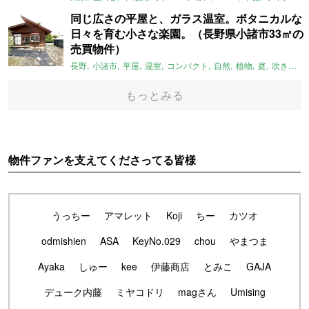
同じ広さの平屋と、ガラス温室。ボタニカルな
日々を育む小さな楽園。（長野県小諸市33㎡の
売買物件）
長野
小諸市
平屋
温室
コンパクト
自然
植物
庭
吹き抜け
もっとみる
物件ファンを支えてくださってる皆様
うっちー
アマレット
Koji
ちー
カツオ
odmishien
ASA
KeyNo.029
chou
やまつま
Ayaka
しゅー
kee
伊藤商店
とみこ
GAJA
デューク内藤
ミヤコドリ
magさん
Umising