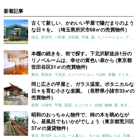
新着記事
古くて新しい、かわいい平屋で陽だまりのよう
な日々を。（埼玉県所沢市68㎡の売買物件）
埼玉
所沢市
一軒家
古民家
平屋
庭
リノベーション
アメリカンハウス
本棚の続きを、街で探す。下北沢駅徒歩1分の
リノベルームは、幸せの黄色い扉から (東京都
世田谷区51㎡の売買物件)
東京
世田谷
下北沢
リノベーション
1LDK
本棚
ライター：ほしりょうこ
同じ広さの平屋と、ガラス温室。ボタニカルな
日々を育む小さな楽園。（長野県小諸市33㎡の
売買物件）
長野
小諸市
平屋
温室
コンパクト
自然
植物
庭
吹き抜け
昭和のおっちゃん物件で、柿の木を眺めなが
ら、昼風呂でもいかがでしょう（東京都荒川区
37㎡の賃貸物件）
東京
荒川区
レトロ
一人暮らし
タイル
昭和レトロ
大家女子