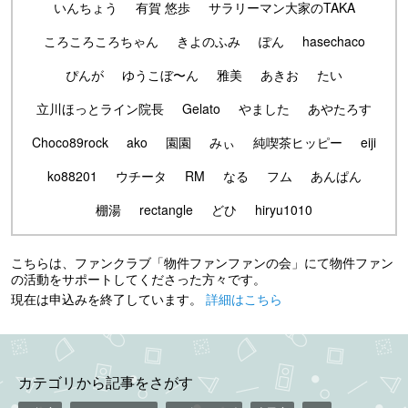
いんちょう
有賀 悠歩
サラリーマン大家のTAKA
ころころころちゃん
きよのふみ
ぽん
hasechaco
ぴんが
ゆうこぼ〜ん
雅美
あきお
たい
立川ほっとライン院長
Gelato
やました
あやたろす
Choco89rock
ako
園園
みぃ
純喫茶ヒッピー
eiji
ko88201
ウチータ
RM
なる
フム
あんぱん
棚湯
rectangle
どひ
hiryu1010
こちらは、ファンクラブ「物件ファンファンの会」にて物件ファン
の活動をサポートしてくださった方々です。
現在は申込みを終了しています。
詳細はこちら
カテゴリから記事をさがす