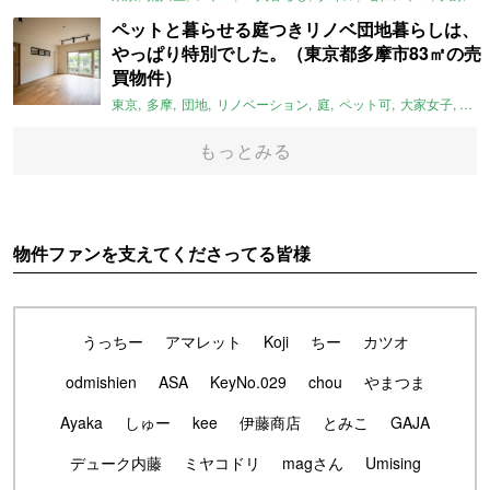
ペットと暮らせる庭つきリノベ団地暮らしは、
やっぱり特別でした。（東京都多摩市83㎡の売
買物件）
東京
多摩
団地
リノベーション
庭
ペット可
大家女子
団地
もっとみる
物件ファンを支えてくださってる皆様
うっちー
アマレット
Koji
ちー
カツオ
odmishien
ASA
KeyNo.029
chou
やまつま
Ayaka
しゅー
kee
伊藤商店
とみこ
GAJA
デューク内藤
ミヤコドリ
magさん
Umising