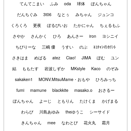
てんてこまい
ふみ
oda
球体
ぽんちゃん
だんちぐみ
3t06
なとぅ
みちゃん
ジュンコ
くろくろ
更夜
ぽるぴいお
たかにゃん
ちぇるもふ
さやか
さんかく
ひろ
あんさー
iron
ヨシニイ
ちびりーな
三嶋 優
うすい
のぶ
ﾈｺﾁｬﾝのｶﾘﾝﾄ
さきはま
めばる
atez
Ciao!
JIMA
ぽむ
ユン
結
ももたす
岩波しずか
MKstyle
Kaco
のぞみ
sakaken1
MONV.MitsuMame・おもや
ひろみっち
fumi
mamune
blackkite
masako.o
おさるー
ぽんちゃん
よーじ
ともりん
たけくま
かげまる
わらび
川島あゆみ
theゆうこ
シーサイド
きんちゃん
mee
なわとび
花火丸
霜月