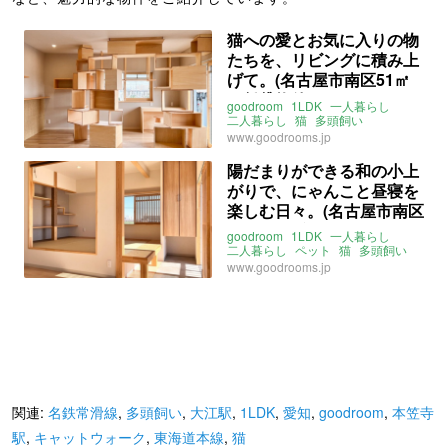
猫への愛とお気に入りの物
たちを、リビングに積み上
げて。(名古屋市南区51㎡
の賃貸物件)
goodroom
1LDK
一人暮らし
二人暮らし
猫
多頭飼い
キャットウォーク
www.goodrooms.jp
キャットステップ
キャットタワー
爪とぎ
レトロ
マンション
リノベ
陽だまりができる和の小上
二面採光
角部屋
愛知
名古屋
がりで、にゃんこと昼寝を
中割
名鉄常滑線
大江駅
東海道本線
笠寺駅
楽しむ日々。(名古屋市南区
名鉄名古屋本線
本笠寺駅
51㎡の賃貸物件)
ライター：増成かおり
賃貸
goodroom
1LDK
一人暮らし
二人暮らし
ペット
猫
多頭飼い
和室
小上がり
畳
www.goodrooms.jp
キャットウォーク
二面採光
南
角部屋
愛知
名古屋
中割町
名鉄常滑線
大江駅
東海道本線
笠寺駅
名鉄名古屋本線
本笠寺駅
ライター：増成かおり
賃貸
関連:
名鉄常滑線
,
多頭飼い
,
大江駅
,
1LDK
,
愛知
,
goodroom
,
本笠寺
駅
,
キャットウォーク
,
東海道本線
,
猫