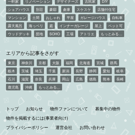
一軒家
リノベーション
デザイナーズ
古民家
DIY
シェアハウス
別荘
豪邸
倉庫
スケスケ
店舗付住宅
マンション
土間
おしゃれ
平屋
ガレージハウス
自転車
露天風呂
海っペリ
庭
インナーガレージ
屋上
ペット可
ウッドデッキ
団地
SOHO
工場
アトリエ
もっとみる…
エリアから記事をさがす
東京
神奈川
京都
大阪
福岡
北海道
宮城
群馬
栃木
茨城
埼玉
千葉
新潟
長野
静岡
愛知
岐阜
石川
滋賀
奈良
兵庫
岡山
広島
徳島
熊本
長崎
鹿児島
沖縄
もっとみる…
トップ
お知らせ
物件ファンについて
募集中の物件
物件を掲載するには(事業者向け)
プライバシーポリシー
運営会社
お問い合わせ