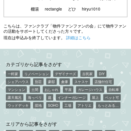
棚湯
rectangle
どひ
hiryu1010
こちらは、ファンクラブ「物件ファンファンの会」にて物件ファン
の活動をサポートしてくださった方々です。
現在は申込みを終了しています。
詳細はこちら
カテゴリから記事をさがす
一軒家
リノベーション
デザイナーズ
古民家
DIY
シェアハウス
別荘
豪邸
倉庫
スケスケ
店舗付住宅
マンション
土間
おしゃれ
平屋
ガレージハウス
自転車
露天風呂
海っペリ
庭
インナーガレージ
屋上
ペット可
ウッドデッキ
団地
SOHO
工場
アトリエ
もっとみる…
エリアから記事をさがす