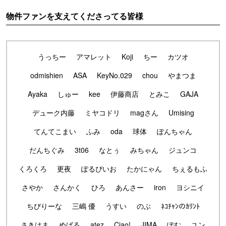
物件ファンを支えてくださってる皆様
うっちー
アマレット
Koji
ちー
カツオ
odmishien
ASA
KeyNo.029
chou
やまつま
Ayaka
しゅー
kee
伊藤商店
とみこ
GAJA
デューク内藤
ミヤコドリ
magさん
Umising
てんてこまい
ふみ
oda
球体
ぽんちゃん
だんちぐみ
3t06
なとぅ
みちゃん
ジュンコ
くろくろ
更夜
ぽるぴいお
たかにゃん
ちぇるもふ
さやか
さんかく
ひろ
あんさー
iron
ヨシニイ
ちびりーな
三嶋 優
うすい
のぶ
ﾈｺﾁｬﾝのｶﾘﾝﾄ
さきはま
めばる
atez
Ciao!
JIMA
ぽむ
ユン