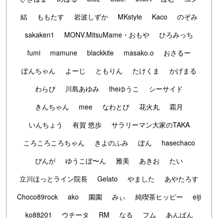
結
ももたす
岩波しずか
MKstyle
Kaco
のぞみ
sakaken1
MONV.MitsuMame・おもや
ひろみっち
fumi
mamune
blackkite
masako.o
おさるー
ぽんちゃん
よーじ
ともりん
たけくま
かげまる
わらび
川島あゆみ
theゆうこ
シーサイド
きんちゃん
mee
なわとび
花火丸
霜月
いんちょう
有賀 悠歩
サラリーマン大家のTAKA
ころころころちゃん
きよのふみ
ぽん
hasechaco
ぴんが
ゆうこぼ〜ん
雅美
あきお
たい
立川ほっとライン院長
Gelato
やました
あやたろす
Choco89rock
ako
園園
みぃ
純喫茶ヒッピー
eiji
ko88201
ウチータ
RM
なる
フム
あんぱん