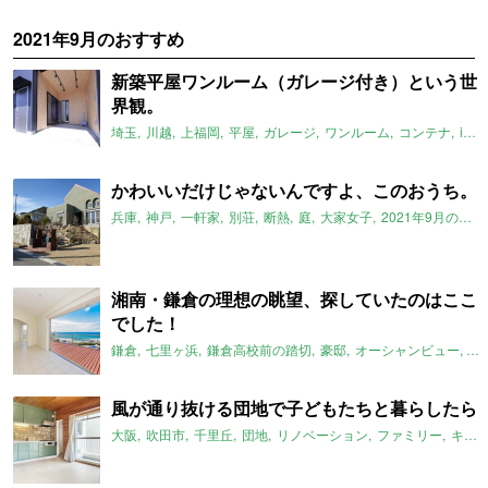
2021年9月のおすすめ
新築平屋ワンルーム（ガレージ付き）という世
界観。
埼玉
川越
上福岡
平屋
ガレージ
ワンルーム
コンテナ
instagram
かわいいだけじゃないんですよ、このおうち。
兵庫
神戸
一軒家
別荘
断熱
庭
大家女子
2021年9月のおすすめ
湘南・鎌倉の理想の眺望、探していたのはここ
でした！
鎌倉
七里ヶ浜
鎌倉高校前の踏切
豪邸
オーシャンビュー
ス
風が通り抜ける団地で子どもたちと暮らしたら
大阪
吹田市
千里丘
団地
リノベーション
ファミリー
キッチン