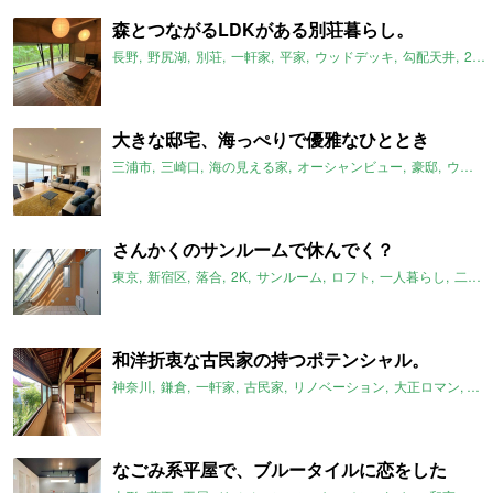
森とつながるLDKがある別荘暮らし。
長野
野尻湖
別荘
一軒家
平家
ウッドデッキ
勾配天井
2021年9月のおすすめ
大きな邸宅、海っぺりで優雅なひととき
三浦市
三崎口
海の見える家
オーシャンビュー
豪邸
ウッドデッキ
さんかくのサンルームで休んでく？
東京
新宿区
落合
2K
サンルーム
ロフト
一人暮らし
二人暮らし
和洋折衷な古民家の持つポテンシャル。
神奈川
鎌倉
一軒家
古民家
リノベーション
大正ロマン
レ
なごみ系平屋で、ブルータイルに恋をした