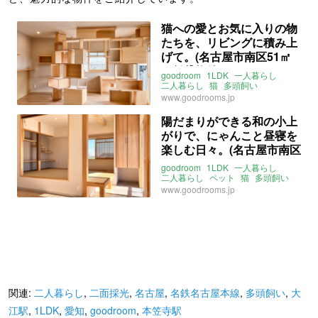
猫への愛とお気に入りの物
たちを、リビングに積み上
げて。(名古屋市南区51㎡
の賃貸物件)
goodroom
1LDK
一人暮らし
二人暮らし
猫
多頭飼い
キャットウォーク
www.goodrooms.jp
キャットステップ
キャットタワー
爪とぎ
レトロ
マンション
リノベ
陽だまりができる和の小上
二面採光
角部屋
愛知
名古屋
がりで、にゃんこと昼寝を
中割
名鉄常滑線
大江駅
東海道本線
笠寺駅
楽しむ日々。(名古屋市南区
名鉄名古屋本線
本笠寺駅
51㎡の賃貸物件)
ライター：増成かおり
賃貸
goodroom
1LDK
一人暮らし
二人暮らし
ペット
猫
多頭飼い
和室
小上がり
畳
www.goodrooms.jp
キャットウォーク
二面採光
南
角部屋
愛知
名古屋
中割町
名鉄常滑線
大江駅
東海道本線
笠寺駅
名鉄名古屋本線
本笠寺駅
ライター：増成かおり
賃貸
関連:
二人暮らし
,
二面採光
,
名古屋
,
名鉄名古屋本線
,
多頭飼い
,
大
江駅
,
1LDK
,
愛知
,
goodroom
,
本笠寺駅