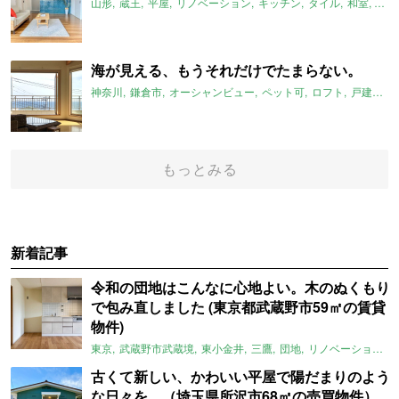
山形
蔵王
平屋
リノベーション
キッチン
タイル
和室
畳
海が見える、もうそれだけでたまらない。
神奈川
鎌倉市
オーシャンビュー
ペット可
ロフト
戸建て
もっとみる
新着記事
令和の団地はこんなに心地よい。木のぬくもり
で包み直しました (東京都武蔵野市59㎡の賃貸
物件)
東京
武蔵野市武蔵境
東小金井
三鷹
団地
リノベーション
古くて新しい、かわいい平屋で陽だまりのよう
な日々を。（埼玉県所沢市68㎡の売買物件）