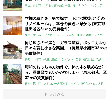
埼玉
所沢市
一軒家
古民家
平屋
庭
リノベーション
アメリカンハウス
本棚の続きを、街で探す。下北沢駅徒歩1分の
リノベルームは、幸せの黄色い扉から (東京都
世田谷区51㎡の売買物件)
東京
世田谷
下北沢
リノベーション
1LDK
本棚
ライター：ほしりょうこ
同じ広さの平屋と、ガラス温室。ボタニカルな
日々を育む小さな楽園。（長野県小諸市33㎡の
売買物件）
長野
小諸市
平屋
温室
コンパクト
自然
植物
庭
吹き抜け
昭和のおっちゃん物件で、柿の木を眺めなが
ら、昼風呂でもいかがでしょう（東京都荒川区
37㎡の賃貸物件）
東京
荒川区
レトロ
一人暮らし
タイル
昭和レトロ
大家女子
もっとみる