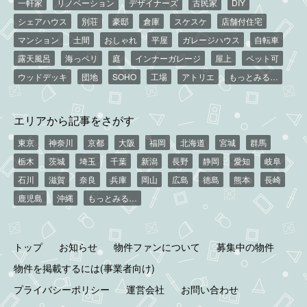
一軒家
リノベーション
デザイナーズ
古民家
DIY
シェアハウス
別荘
豪邸
倉庫
スケスケ
店舗付住宅
マンション
土間
おしゃれ
平屋
ガレージハウス
自転車
露天風呂
海っペリ
庭
インナーガレージ
屋上
ペット可
ウッドデッキ
団地
SOHO
工場
アトリエ
もっとみる…
エリアから記事をさがす
東京
神奈川
京都
大阪
福岡
北海道
宮城
群馬
栃木
茨城
埼玉
千葉
新潟
長野
静岡
愛知
岐阜
石川
滋賀
奈良
兵庫
岡山
広島
徳島
熊本
長崎
鹿児島
沖縄
もっとみる…
トップ
お知らせ
物件ファンについて
募集中の物件
物件を掲載するには(事業者向け)
プライバシーポリシー
運営会社
お問い合わせ