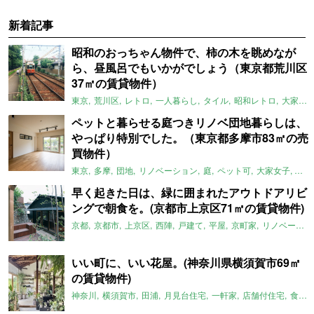
新着記事
昭和のおっちゃん物件で、柿の木を眺めなが
ら、昼風呂でもいかがでしょう（東京都荒川区
37㎡の賃貸物件）
東京
荒川区
レトロ
一人暮らし
タイル
昭和レトロ
大家女子
ペットと暮らせる庭つきリノベ団地暮らしは、
やっぱり特別でした。（東京都多摩市83㎡の売
買物件）
東京
多摩
団地
リノベーション
庭
ペット可
大家女子
団地
早く起きた日は、緑に囲まれたアウトドアリビ
ングで朝食を。(京都市上京区71㎡の賃貸物件)
京都
京都市
上京区
西陣
戸建て
平屋
京町家
リノベーション
いい町に、いい花屋。(神奈川県横須賀市69㎡
の賃貸物件)
神奈川
横須賀市
田浦
月見台住宅
一軒家
店舗付住宅
食住近接