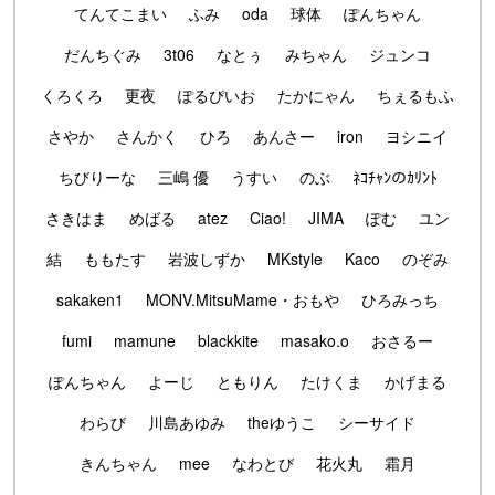
てんてこまい
ふみ
oda
球体
ぽんちゃん
だんちぐみ
3t06
なとぅ
みちゃん
ジュンコ
くろくろ
更夜
ぽるぴいお
たかにゃん
ちぇるもふ
さやか
さんかく
ひろ
あんさー
iron
ヨシニイ
ちびりーな
三嶋 優
うすい
のぶ
ﾈｺﾁｬﾝのｶﾘﾝﾄ
さきはま
めばる
atez
Ciao!
JIMA
ぽむ
ユン
結
ももたす
岩波しずか
MKstyle
Kaco
のぞみ
sakaken1
MONV.MitsuMame・おもや
ひろみっち
fumi
mamune
blackkite
masako.o
おさるー
ぽんちゃん
よーじ
ともりん
たけくま
かげまる
わらび
川島あゆみ
theゆうこ
シーサイド
きんちゃん
mee
なわとび
花火丸
霜月