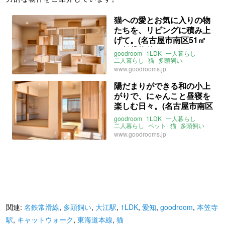
猫への愛とお気に入りの物
たちを、リビングに積み上
げて。(名古屋市南区51㎡
の賃貸物件)
goodroom
1LDK
一人暮らし
二人暮らし
猫
多頭飼い
キャットウォーク
www.goodrooms.jp
キャットステップ
キャットタワー
爪とぎ
レトロ
マンション
リノベ
陽だまりができる和の小上
二面採光
角部屋
愛知
名古屋
がりで、にゃんこと昼寝を
中割
名鉄常滑線
大江駅
東海道本線
笠寺駅
楽しむ日々。(名古屋市南区
名鉄名古屋本線
本笠寺駅
51㎡の賃貸物件)
ライター：増成かおり
賃貸
goodroom
1LDK
一人暮らし
二人暮らし
ペット
猫
多頭飼い
和室
小上がり
畳
www.goodrooms.jp
キャットウォーク
二面採光
南
角部屋
愛知
名古屋
中割町
名鉄常滑線
大江駅
東海道本線
笠寺駅
名鉄名古屋本線
本笠寺駅
ライター：増成かおり
賃貸
関連:
名鉄常滑線
,
多頭飼い
,
大江駅
,
1LDK
,
愛知
,
goodroom
,
本笠寺
駅
,
キャットウォーク
,
東海道本線
,
猫