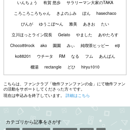
いんちょう
有賀 悠歩
サラリーマン大家のTAKA
ころころころちゃん
きよのふみ
ぽん
hasechaco
ぴんが
ゆうこぼ〜ん
雅美
あきお
たい
立川ほっとライン院長
Gelato
やました
あやたろす
Choco89rock
ako
園園
みぃ
純喫茶ヒッピー
eiji
ko88201
ウチータ
RM
なる
フム
あんぱん
棚湯
rectangle
どひ
hiryu1010
こちらは、ファンクラブ「物件ファンファンの会」にて物件ファン
の活動をサポートしてくださった方々です。
現在は申込みを終了しています。
詳細はこちら
カテゴリから記事をさがす