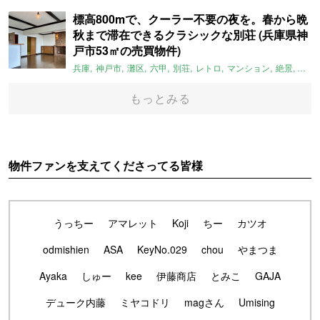
標高800mで、クーラー不要の夜を。春から晩
秋まで滞在できるクラシックな別荘 (兵庫県神
戸市53㎡の売買物件)
兵庫
神戸市
灘区
六甲
別荘
レトロ
マンション
絶景
避暑
もっとみる
物件ファンを支えてくださってる皆様
うっちー
アマレット
Koji
ちー
カツオ
odmishien
ASA
KeyNo.029
chou
やまつま
Ayaka
しゅー
kee
伊藤商店
とみこ
GAJA
デューク内藤
ミヤコドリ
magさん
Umising