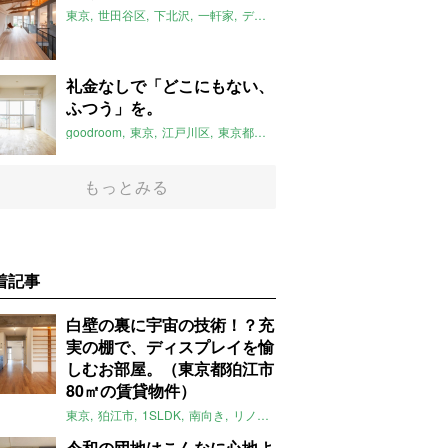
東京
世田谷区
下北沢
一軒家
デザイナーズ
リノベーション
201
礼金なしで「どこにもない、
ふつう」を。
goodroom
東京
江戸川区
東京都住宅供給公社
リノベーション
20
もっとみる
着記事
白壁の裏に宇宙の技術！？充
実の棚で、ディスプレイを愉
しむお部屋。（東京都狛江市
80㎡の賃貸物件）
東京
狛江市
1SLDK
南向き
リノベ
キッチン
棚
広い
ガイナ塗料
令和の団地はこんなに心地よ