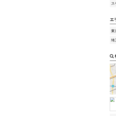
ス
エ
東
埼