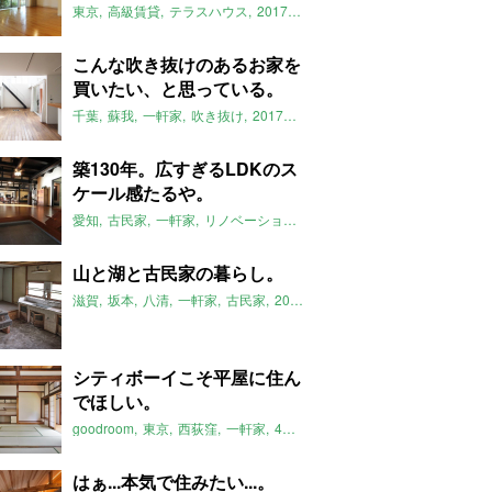
東京
高級賃貸
テラスハウス
2017年9月のおすすめ
こんな吹き抜けのあるお家を
買いたい、と思っている。
千葉
蘇我
一軒家
吹き抜け
2017年9月のおすすめ
築130年。広すぎるLDKのス
ケール感たるや。
愛知
古民家
一軒家
リノベーション
2017年9月のおすすめ
山と湖と古民家の暮らし。
滋賀
坂本
八清
一軒家
古民家
2017年9月のおすすめ
シティボーイこそ平屋に住ん
でほしい。
goodroom
東京
西荻窪
一軒家
4SK
リノベーション
2017年9月
はぁ...本気で住みたい...。