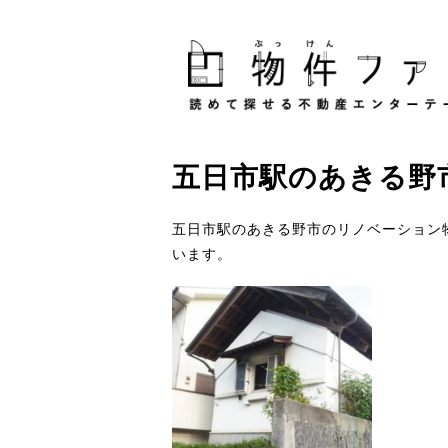
五日市駅
の
あきる野
五日市駅のあきる野市のリノベーション
います。