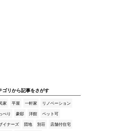
テゴリから記事をさがす
民家
平屋
一軒家
リノベーション
っぺり
豪邸
洋館
ペット可
ザイナーズ
団地
別荘
店舗付住宅