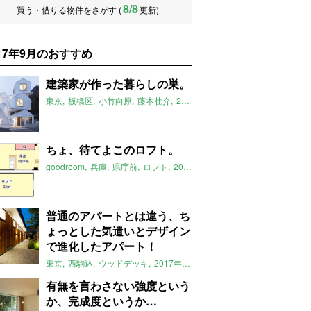
8/8
買う・借りる物件をさがす (
更新)
017年9月のおすすめ
建築家が作った暮らしの巣。
東京
板橋区
小竹向原
藤本壮介
2017年9月のおすすめ
ちょ、待てよこのロフト。
goodroom
兵庫
県庁前
ロフト
2017年9月のおすすめ
普通のアパートとは違う、ち
ょっとした気遣いとデザイン
で進化したアパート！
東京
西駒込
ウッドデッキ
2017年9月のおすすめ
有無を言わさない強度という
か、完成度というか…