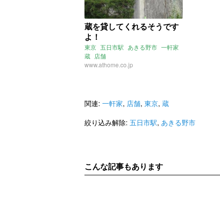
蔵を貸してくれるそうです
よ！
東京
五日市駅
あきる野市
一軒家
蔵
店舗
www.athome.co.jp
関連:
一軒家
,
店舗
,
東京
,
蔵
絞り込み解除:
五日市駅
,
あきる野市
こんな記事もあります