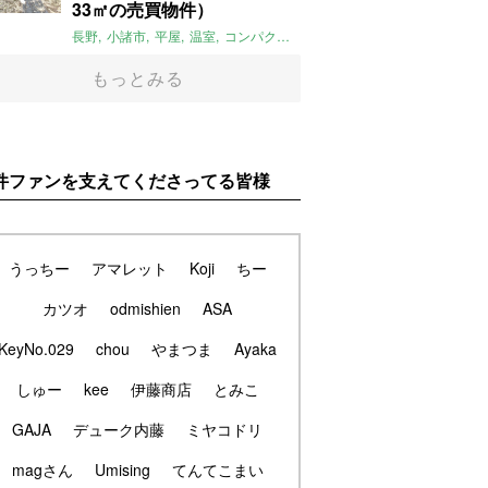
33㎡の売買物件）
長野
小諸市
平屋
温室
コンパクト
自然
植物
庭
吹き抜け
無垢
もっとみる
件ファンを支えてくださってる皆様
うっちー
アマレット
Koji
ちー
カツオ
odmishien
ASA
KeyNo.029
chou
やまつま
Ayaka
しゅー
kee
伊藤商店
とみこ
GAJA
デューク内藤
ミヤコドリ
magさん
Umising
てんてこまい