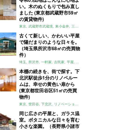
い。木のぬくもりで包み直し
ました (東京都武蔵野市59㎡
の賃貸物件)
東京
武蔵野市武蔵境
東小金井
三鷹
団地
リノベーション
木
2LD
古くて新しい、かわいい平屋
で陽だまりのような日々を。
（埼玉県所沢市68㎡の売買物
件）
埼玉
所沢市
一軒家
古民家
平屋
庭
リノベーション
アメリカンハ
本棚の続きを、街で探す。下
北沢駅徒歩1分のリノベルー
ムは、幸せの黄色い扉から
(東京都世田谷区51㎡の売買
物件)
東京
世田谷
下北沢
リノベーション
1LDK
本棚
ライター：ほしり
同じ広さの平屋と、ガラス温
室。ボタニカルな日々を育む
小さな楽園。（長野県小諸市