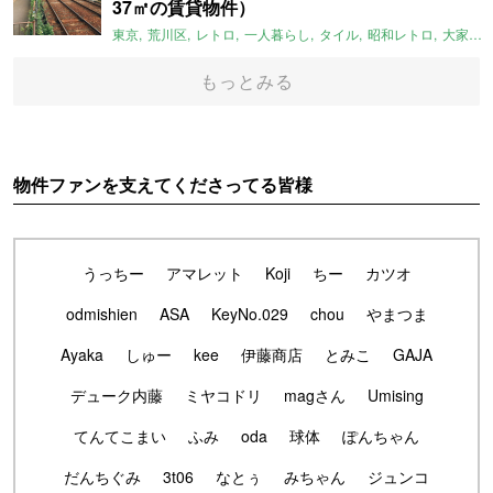
37㎡の賃貸物件）
東京
荒川区
レトロ
一人暮らし
タイル
昭和レトロ
大家女子
もっとみる
物件ファンを支えてくださってる皆様
うっちー
アマレット
Koji
ちー
カツオ
odmishien
ASA
KeyNo.029
chou
やまつま
Ayaka
しゅー
kee
伊藤商店
とみこ
GAJA
デューク内藤
ミヤコドリ
magさん
Umising
てんてこまい
ふみ
oda
球体
ぽんちゃん
だんちぐみ
3t06
なとぅ
みちゃん
ジュンコ