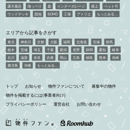
露天風呂
海っペリ
庭
インナーガレージ
屋上
ペット可
ウッドデッキ
団地
SOHO
工場
アトリエ
もっとみる…
エリアから記事をさがす
東京
神奈川
京都
大阪
福岡
北海道
宮城
群馬
栃木
茨城
埼玉
千葉
新潟
長野
静岡
愛知
岐阜
石川
滋賀
奈良
兵庫
岡山
広島
徳島
熊本
長崎
鹿児島
沖縄
もっとみる…
トップ
お知らせ
物件ファンについて
募集中の物件
物件を掲載するには(事業者向け)
プライバシーポリシー
運営会社
お問い合わせ