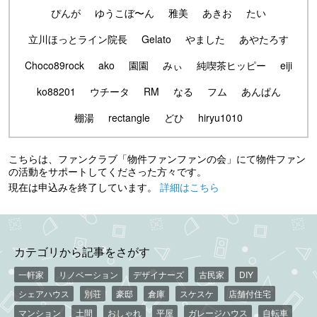
ぴんが
ゆうこぼ〜ん
雅美
あきお
たい
立川ほっとライン院長
Gelato
やました
あやたろす
Choco89rock
ako
園園
みぃ
純喫茶ヒッピー
eiji
ko88201
ウチータ
RM
なる
フム
あんぱん
棚湯
rectangle
どひ
hiryu1010
こちらは、ファンクラブ「物件ファンファンの会」にて物件ファン
の活動をサポートしてくださった方々です。
現在は申込みを終了しています。
詳細はこちら
カテゴリから記事をさがす
一軒家
リノベーション
デザイナーズ
古民家
DIY
シェアハウス
別荘
豪邸
倉庫
スケスケ
店舗付住宅
マンション
土間
おしゃれ
平屋
ガレージハウス
自転車