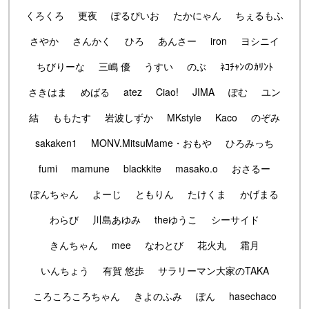
くろくろ
更夜
ぽるぴいお
たかにゃん
ちぇるもふ
さやか
さんかく
ひろ
あんさー
iron
ヨシニイ
ちびりーな
三嶋 優
うすい
のぶ
ﾈｺﾁｬﾝのｶﾘﾝﾄ
さきはま
めばる
atez
Ciao!
JIMA
ぽむ
ユン
結
ももたす
岩波しずか
MKstyle
Kaco
のぞみ
sakaken1
MONV.MitsuMame・おもや
ひろみっち
fumi
mamune
blackkite
masako.o
おさるー
ぽんちゃん
よーじ
ともりん
たけくま
かげまる
わらび
川島あゆみ
theゆうこ
シーサイド
きんちゃん
mee
なわとび
花火丸
霜月
いんちょう
有賀 悠歩
サラリーマン大家のTAKA
ころころころちゃん
きよのふみ
ぽん
hasechaco