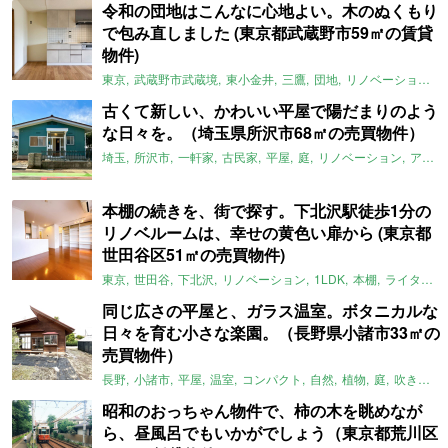
令和の団地はこんなに心地よい。木のぬくもり
で包み直しました (東京都武蔵野市59㎡の賃貸
物件)
東京
武蔵野市武蔵境
東小金井
三鷹
団地
リノベーション
古くて新しい、かわいい平屋で陽だまりのよう
な日々を。（埼玉県所沢市68㎡の売買物件）
埼玉
所沢市
一軒家
古民家
平屋
庭
リノベーション
アメリカンハウス
本棚の続きを、街で探す。下北沢駅徒歩1分の
リノベルームは、幸せの黄色い扉から (東京都
世田谷区51㎡の売買物件)
東京
世田谷
下北沢
リノベーション
1LDK
本棚
ライター：ほしりょうこ
同じ広さの平屋と、ガラス温室。ボタニカルな
日々を育む小さな楽園。（長野県小諸市33㎡の
売買物件）
長野
小諸市
平屋
温室
コンパクト
自然
植物
庭
吹き抜け
昭和のおっちゃん物件で、柿の木を眺めなが
ら、昼風呂でもいかがでしょう（東京都荒川区