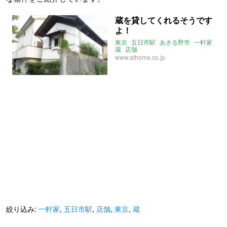
蔵を貸してくれるそうです
よ！
東京
五日市駅
あきる野市
一軒家
蔵
店舗
www.athome.co.jp
絞り込み:
一軒家
,
五日市駅
,
店舗
,
東京
,
蔵