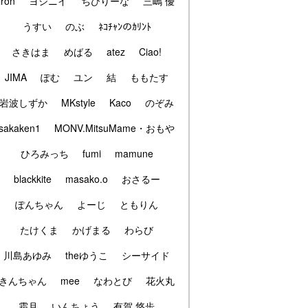
iron
ヨシニイ
ちびりーな
三嶋 優
うすい
のぶ
ﾈｺﾁｬﾝのｶﾘﾝﾄ
さきはま
めばる
atez
Ciao!
JIMA
ぽむ
ユン
結
ももたす
岩波しずか
MKstyle
Kaco
のぞみ
sakaken1
MONV.MitsuMame・おもや
ひろみっち
fumi
mamune
blackkite
masako.o
おさるー
ぽんちゃん
よーじ
ともりん
たけくま
かげまる
わらび
川島あゆみ
theゆうこ
シーサイド
きんちゃん
mee
なわとび
花火丸
霜月
いんちょう
有賀 悠歩