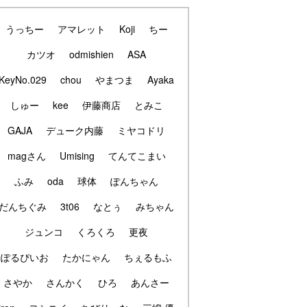
うっちー
アマレット
Koji
ちー
カツオ
odmishien
ASA
KeyNo.029
chou
やまつま
Ayaka
しゅー
kee
伊藤商店
とみこ
GAJA
デューク内藤
ミヤコドリ
magさん
Umising
てんてこまい
ふみ
oda
球体
ぽんちゃん
だんちぐみ
3t06
なとぅ
みちゃん
ジュンコ
くろくろ
更夜
ぽるぴいお
たかにゃん
ちぇるもふ
さやか
さんかく
ひろ
あんさー