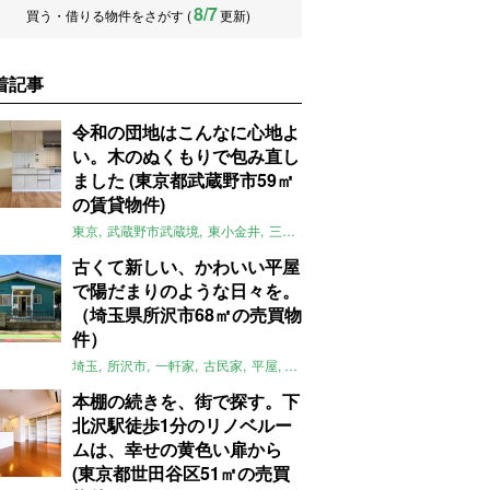
8/7
買う・借りる物件をさがす (
更新)
着記事
令和の団地はこんなに心地よ
い。木のぬくもりで包み直し
ました (東京都武蔵野市59㎡
の賃貸物件)
東京
武蔵野市武蔵境
東小金井
三鷹
団地
リノベーション
木
2LD
古くて新しい、かわいい平屋
で陽だまりのような日々を。
（埼玉県所沢市68㎡の売買物
件）
埼玉
所沢市
一軒家
古民家
平屋
庭
リノベーション
アメリカンハ
本棚の続きを、街で探す。下
北沢駅徒歩1分のリノベルー
ムは、幸せの黄色い扉から
(東京都世田谷区51㎡の売買