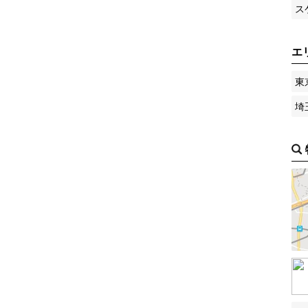
ス
エ
東
埼