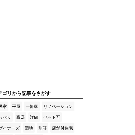
テゴリから記事をさがす
民家
平屋
一軒家
リノベーション
っぺり
豪邸
洋館
ペット可
ザイナーズ
団地
別荘
店舗付住宅