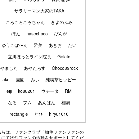
サラリーマン大家のTAKA
ころころころちゃん
きよのふみ
ぽん
hasechaco
ぴんが
ゆうこぼ〜ん
雅美
あきお
たい
立川ほっとライン院長
Gelato
やました
あやたろす
Choco89rock
ako
園園
みぃ
純喫茶ヒッピー
eiji
ko88201
ウチータ
RM
なる
フム
あんぱん
棚湯
rectangle
どひ
hiryu1010
ちらは、ファンクラブ「物件ファンファンの
」にて物件ファンの活動をサポートしてくだ