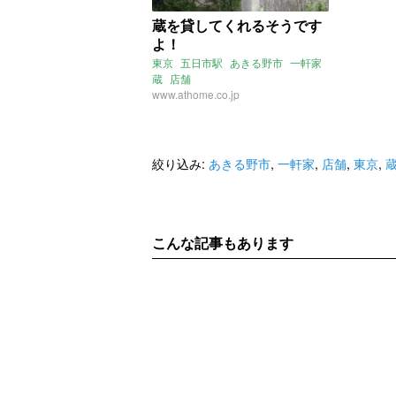
蔵を貸してくれるそうです
よ！
東京
五日市駅
あきる野市
一軒家
蔵
店舗
www.athome.co.jp
絞り込み:
あきる野市
,
一軒家
,
店舗
,
東京
,
こんな記事もあります