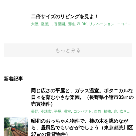
二倍サイズのリビングを見よ！
大阪
寝屋川
香里園
団地
2LDK
リノベーション
ニコイチ
もっとみる
新着記事
同じ広さの平屋と、ガラス温室。ボタニカルな
日々を育む小さな楽園。（長野県小諸市33㎡の
売買物件）
長野
小諸市
平屋
温室
コンパクト
自然
植物
庭
吹き抜け
昭和のおっちゃん物件で、柿の木を眺めなが
ら、昼風呂でもいかがでしょう（東京都荒川区
37㎡の賃貸物件）