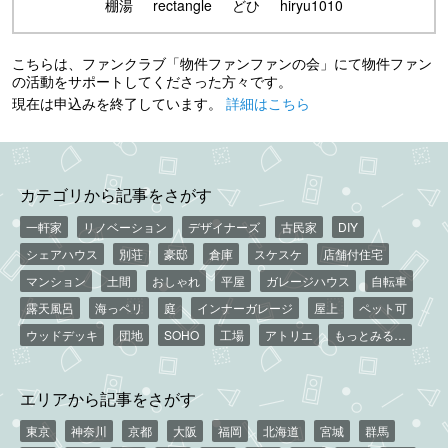
棚湯
rectangle
どひ
hiryu1010
こちらは、ファンクラブ「物件ファンファンの会」にて物件ファン
の活動をサポートしてくださった方々です。
現在は申込みを終了しています。
詳細はこちら
カテゴリから記事をさがす
一軒家
リノベーション
デザイナーズ
古民家
DIY
シェアハウス
別荘
豪邸
倉庫
スケスケ
店舗付住宅
マンション
土間
おしゃれ
平屋
ガレージハウス
自転車
露天風呂
海っペリ
庭
インナーガレージ
屋上
ペット可
ウッドデッキ
団地
SOHO
工場
アトリエ
もっとみる…
エリアから記事をさがす
東京
神奈川
京都
大阪
福岡
北海道
宮城
群馬