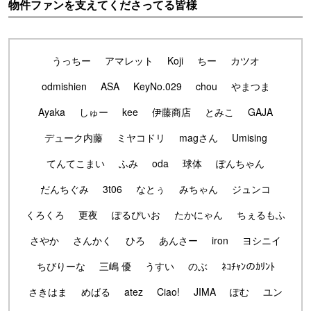
物件ファンを支えてくださってる皆様
うっちー
アマレット
Koji
ちー
カツオ
odmishien
ASA
KeyNo.029
chou
やまつま
Ayaka
しゅー
kee
伊藤商店
とみこ
GAJA
デューク内藤
ミヤコドリ
magさん
Umising
てんてこまい
ふみ
oda
球体
ぽんちゃん
だんちぐみ
3t06
なとぅ
みちゃん
ジュンコ
くろくろ
更夜
ぽるぴいお
たかにゃん
ちぇるもふ
さやか
さんかく
ひろ
あんさー
iron
ヨシニイ
ちびりーな
三嶋 優
うすい
のぶ
ﾈｺﾁｬﾝのｶﾘﾝﾄ
さきはま
めばる
atez
Ciao!
JIMA
ぽむ
ユン