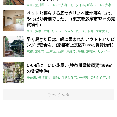
東京
荒川区
レトロ
一人暮らし
タイル
昭和レトロ
大家女子
ペットと暮らせる庭つきリノベ団地暮らしは、
やっぱり特別でした。（東京都多摩市83㎡の売
買物件）
東京
多摩
団地
リノベーション
庭
ペット可
大家女子
団地
早く起きた日は、緑に囲まれたアウトドアリビ
ングで朝食を。(京都市上京区71㎡の賃貸物件)
京都
京都市
上京区
西陣
戸建て
平屋
京町家
リノベーション
いい町に、いい花屋。(神奈川県横須賀市69㎡
の賃貸物件)
神奈川
横須賀市
田浦
月見台住宅
一軒家
店舗付住宅
食住近接
もっとみる