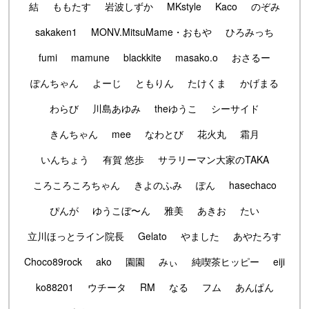
結
ももたす
岩波しずか
MKstyle
Kaco
のぞみ
sakaken1
MONV.MitsuMame・おもや
ひろみっち
fumi
mamune
blackkite
masako.o
おさるー
ぽんちゃん
よーじ
ともりん
たけくま
かげまる
わらび
川島あゆみ
theゆうこ
シーサイド
きんちゃん
mee
なわとび
花火丸
霜月
いんちょう
有賀 悠歩
サラリーマン大家のTAKA
ころころころちゃん
きよのふみ
ぽん
hasechaco
ぴんが
ゆうこぼ〜ん
雅美
あきお
たい
立川ほっとライン院長
Gelato
やました
あやたろす
Choco89rock
ako
園園
みぃ
純喫茶ヒッピー
eiji
ko88201
ウチータ
RM
なる
フム
あんぱん