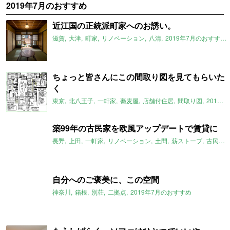
2019年7月のおすすめ
近江国の正統派町家へのお誘い。
滋賀
大津
町家
リノベーション
八清
2019年7月のおすすめ
ちょっと皆さんにこの間取り図を見てもらいた
く
東京
北八王子
一軒家
蕎麦屋
店舗付住居
間取り図
2019年7月のおすすめ
築99年の古民家を欧風アップデートで賃貸に
長野
上田
一軒家
リノベーション
土間
薪ストーブ
古民家
自分へのご褒美に、この空間
神奈川
箱根
別荘
二拠点
2019年7月のおすすめ