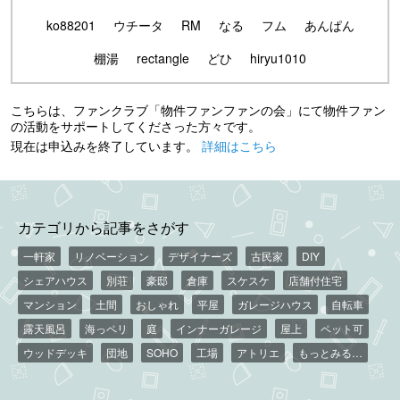
ko88201
ウチータ
RM
なる
フム
あんぱん
棚湯
rectangle
どひ
hiryu1010
こちらは、ファンクラブ「物件ファンファンの会」にて物件ファン
の活動をサポートしてくださった方々です。
現在は申込みを終了しています。
詳細はこちら
カテゴリから記事をさがす
一軒家
リノベーション
デザイナーズ
古民家
DIY
シェアハウス
別荘
豪邸
倉庫
スケスケ
店舗付住宅
マンション
土間
おしゃれ
平屋
ガレージハウス
自転車
露天風呂
海っペリ
庭
インナーガレージ
屋上
ペット可
ウッドデッキ
団地
SOHO
工場
アトリエ
もっとみる…