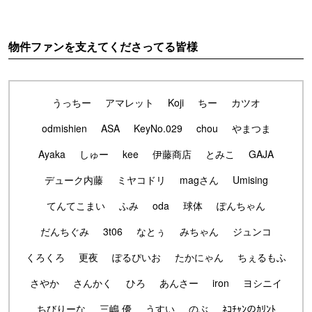
物件ファンを支えてくださってる皆様
うっちー
アマレット
Koji
ちー
カツオ
odmishien
ASA
KeyNo.029
chou
やまつま
Ayaka
しゅー
kee
伊藤商店
とみこ
GAJA
デューク内藤
ミヤコドリ
magさん
Umising
てんてこまい
ふみ
oda
球体
ぽんちゃん
だんちぐみ
3t06
なとぅ
みちゃん
ジュンコ
くろくろ
更夜
ぽるぴいお
たかにゃん
ちぇるもふ
さやか
さんかく
ひろ
あんさー
iron
ヨシニイ
ちびりーな
三嶋 優
うすい
のぶ
ﾈｺﾁｬﾝのｶﾘﾝﾄ