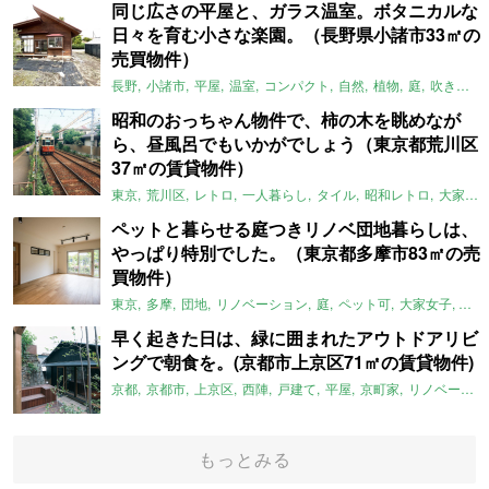
同じ広さの平屋と、ガラス温室。ボタニカルな
日々を育む小さな楽園。（長野県小諸市33㎡の
売買物件）
長野
小諸市
平屋
温室
コンパクト
自然
植物
庭
吹き抜け
昭和のおっちゃん物件で、柿の木を眺めなが
ら、昼風呂でもいかがでしょう（東京都荒川区
37㎡の賃貸物件）
東京
荒川区
レトロ
一人暮らし
タイル
昭和レトロ
大家女子
ペットと暮らせる庭つきリノベ団地暮らしは、
やっぱり特別でした。（東京都多摩市83㎡の売
買物件）
東京
多摩
団地
リノベーション
庭
ペット可
大家女子
団地
早く起きた日は、緑に囲まれたアウトドアリビ
ングで朝食を。(京都市上京区71㎡の賃貸物件)
京都
京都市
上京区
西陣
戸建て
平屋
京町家
リノベーション
もっとみる