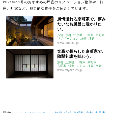
2021年11月のおすすめの坪庭のリノベーション物件や一軒
家、町家など、魅力的な物件をご紹介しています。
風情溢れる京町家で、夢み
たいなお風呂に浸かりた
い。
八清
京都
中京区
一軒家
京町家
リノベーション
縁側
坪庭
スケスケ
instagram
バスルーム
www.hachise.jp
2021年11月のおすすめ
文豪が暮らした京町家で、
陰翳礼讃を味わう。
京都
上京区
一軒家
京町家
古民家
縁側
レトロ
坪庭
文豪
みやこエステート
www.miyako-es.jp
2021年11月のおすすめ
関連:
レトロ
,
リノベーション
,
一軒家
,
茨城
,
京町家
,
京都
,
古民家
,