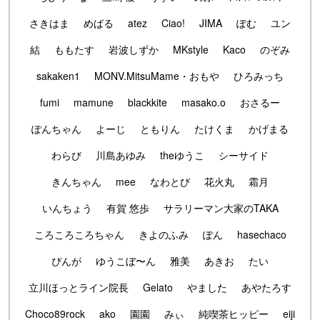
さきはま
めばる
atez
Ciao!
JIMA
ぽむ
ユン
結
ももたす
岩波しずか
MKstyle
Kaco
のぞみ
sakaken1
MONV.MitsuMame・おもや
ひろみっち
fumi
mamune
blackkite
masako.o
おさるー
ぽんちゃん
よーじ
ともりん
たけくま
かげまる
わらび
川島あゆみ
theゆうこ
シーサイド
きんちゃん
mee
なわとび
花火丸
霜月
いんちょう
有賀 悠歩
サラリーマン大家のTAKA
ころころころちゃん
きよのふみ
ぽん
hasechaco
ぴんが
ゆうこぼ〜ん
雅美
あきお
たい
立川ほっとライン院長
Gelato
やました
あやたろす
Choco89rock
ako
園園
みぃ
純喫茶ヒッピー
eiji