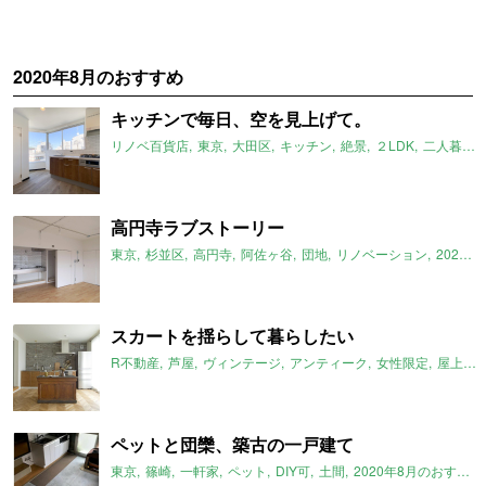
2020年8月のおすすめ
キッチンで毎日、空を見上げて。
リノベ百貨店
東京
大田区
キッチン
絶景
２LDK
二人暮らし
高円寺ラブストーリー
東京
杉並区
高円寺
阿佐ヶ谷
団地
リノベーション
2020年8月のおすすめ
スカートを揺らして暮らしたい
R不動産
芦屋
ヴィンテージ
アンティーク
女性限定
屋上付き
ペットと団欒、築古の一戸建て
東京
篠崎
一軒家
ペット
DIY可
土間
2020年8月のおすすめ