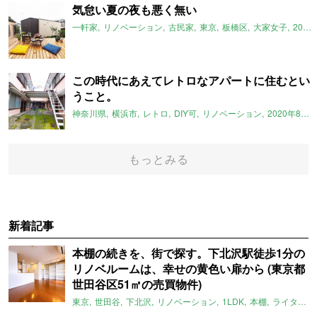
気怠い夏の夜も悪く無い
一軒家
リノベーション
古民家
東京
板橋区
大家女子
2020年8月のおすすめ
この時代にあえてレトロなアパートに住むとい
うこと。
神奈川県
横浜市
レトロ
DIY可
リノベーション
2020年8月のおすすめ
もっとみる
新着記事
本棚の続きを、街で探す。下北沢駅徒歩1分の
リノベルームは、幸せの黄色い扉から (東京都
世田谷区51㎡の売買物件)
東京
世田谷
下北沢
リノベーション
1LDK
本棚
ライター：ほしりょうこ