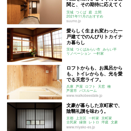
関と、その期待に応えてく
れる物件
茨城
つくば
庭
土間
2021年11月のおすすめ
suumo.jp
愛らしく生まれ変わった一
戸建てでのんびりトカイナ
カ暮らし
茨城
つくばみらい市
みらい平
リノベーション
一軒家
トカイナカ
株式会社リノベ
instagram
2021年11月のおすすめ
ロフトからも、お風呂から
も、トイレからも、光を愛
でる天窓ライフ。
兵庫
芦屋
ロフト
天窓
檜
芦屋市
バスルーム
2021年11月のおすすめ
www.realkobeestate.jp
文豪が暮らした京町家で、
陰翳礼讃を味わう。
京都
上京区
一軒家
京町家
古民家
縁側
レトロ
坪庭
文豪
みやこエステート
www.miyako-es.jp
2021年11月のおすすめ