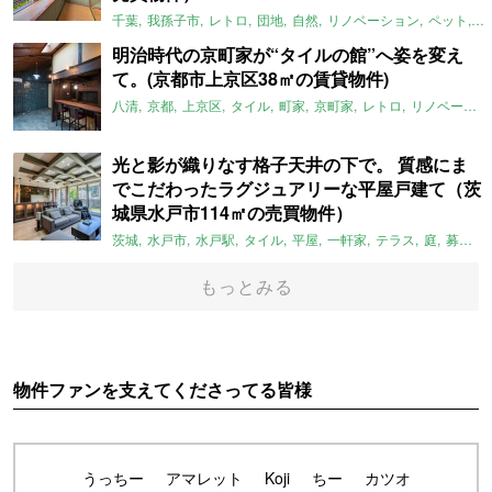
千葉
我孫子市
レトロ
団地
自然
リノベーション
ペット
ラ
明治時代の京町家が“タイルの館”へ姿を変え
て。(京都市上京区38㎡の賃貸物件)
八清
京都
上京区
タイル
町家
京町家
レトロ
リノベーション
光と影が織りなす格子天井の下で。 質感にま
でこだわったラグジュアリーな平屋戸建て（茨
城県水戸市114㎡の売買物件）
茨城
水戸市
水戸駅
タイル
平屋
一軒家
テラス
庭
募集中
もっとみる
物件ファンを支えてくださってる皆様
うっちー
アマレット
Koji
ちー
カツオ