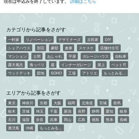
現在は申込みを終了しています。
詳細はこちら
カテゴリから記事をさがす
一軒家
リノベーション
デザイナーズ
古民家
DIY
シェアハウス
別荘
豪邸
倉庫
スケスケ
店舗付住宅
マンション
土間
おしゃれ
平屋
ガレージハウス
自転車
露天風呂
海っペリ
庭
インナーガレージ
屋上
ペット可
ウッドデッキ
団地
SOHO
工場
アトリエ
もっとみる…
エリアから記事をさがす
東京
神奈川
京都
大阪
福岡
北海道
宮城
群馬
栃木
茨城
埼玉
千葉
新潟
長野
静岡
愛知
岐阜
石川
滋賀
奈良
兵庫
岡山
広島
徳島
熊本
長崎
鹿児島
沖縄
もっとみる…