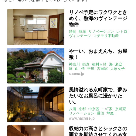
リノベ予定にワクワクとき
めく、熱海のヴィンテージ
物件
静岡
熱海
リノベーション
レトロ
ヴィンテージ
マチモリ不動産
2021年11月のおすすめ
やーい、おまえんち、お屋
敷！
神奈川
鎌倉
稲村ヶ崎
海
豪邸
庭
山
櫓
平屋
古民家
大家女子
2021年11月のおすすめ
suumo.jp
風情溢れる京町家で、夢み
たいなお風呂に浸かりた
い。
八清
京都
中京区
一軒家
京町家
リノベーション
縁側
坪庭
スケスケ
instagram
バスルーム
www.hachise.jp
2021年11月のおすすめ
収納力の高さとシックさの
両立を期待させてくれる玄