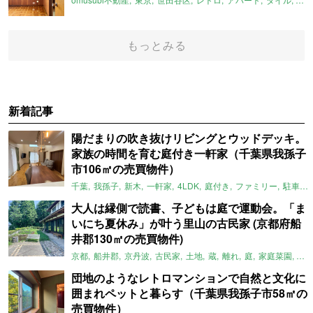
もっとみる
新着記事
陽だまりの吹き抜けリビングとウッドデッキ。
家族の時間を育む庭付き一軒家（千葉県我孫子
市106㎡の売買物件）
千葉
我孫子
新木
一軒家
4LDK
庭付き
ファミリー
駐車場
大人は縁側で読書、子どもは庭で運動会。「ま
いにち夏休み」が叶う里山の古民家 (京都府船
井郡130㎡の売買物件)
京都
船井郡
京丹波
古民家
土地
蔵
離れ
庭
家庭菜園
倉
団地のようなレトロマンションで自然と文化に
囲まれペットと暮らす（千葉県我孫子市58㎡の
売買物件）