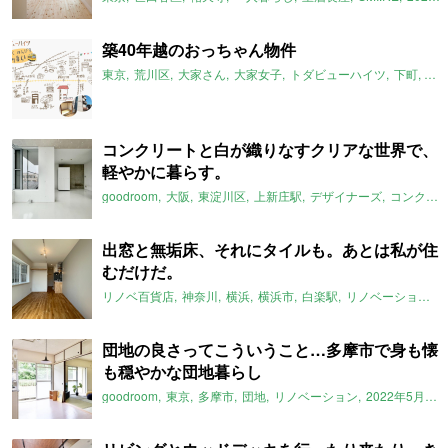
築40年越のおっちゃん物件
東京
荒川区
大家さん
大家女子
トダビューハイツ
下町
コ
コンクリートと白が織りなすクリアな世界で、
軽やかに暮らす。
goodroom
大阪
東淀川区
上新庄駅
デザイナーズ
コンクリート
出窓と無垢床、それにタイルも。あとは私が住
むだけだ。
リノベ百貨店
神奈川
横浜
横浜市
白楽駅
リノベーション
団地の良さってこういうこと…多摩市で身も懐
も穏やかな団地暮らし
goodroom
東京
多摩市
団地
リノベーション
2022年5月のおすすめ