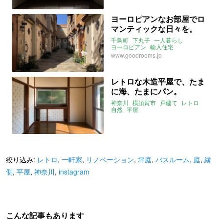
ヨーロピアンなお部屋でロ
マンティックな日々を。
千鳥町
下丸子
一人暮らし
ヨーロピアン
輸入住宅
アンティーク
東京
大田区
www.goodrooms.jp
2021年11月のおすすめ
レトロな木造平屋で、たま
に海、たまにパン。
神奈川
横須賀市
戸建て
レトロ
自然
平屋
新しい暮らし発見不動産
2021年11月のおすすめ
絞り込み:
レトロ
,
一軒家
,
リノベーション
,
坪庭
,
バスルーム
,
庭
,
縁
側
,
平屋
,
神奈川
,
instagram
こんな記事もあります