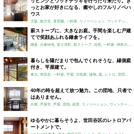
リビングとウッドデッキを行ったり来たり。き
っとお家が好きになる、癒やしのフルリノベハ
ウス
大阪
枚方市
香里園
一軒家
リノベーション
ウッドデッキ
薪ストーブに、大きなお庭。手間を楽しむ戸建
てで笑顔あふれる鎌倉ライフを。
鎌倉
台峯緑地
富士見町
薪ストーブ
自然
一軒家
神奈川
E
暮らしを陽だまりで包んでくれそうな、縁側庭
付き、平屋建て。
東京
世田谷
一軒家
平屋
古民家
縁側
庭
レトロ
世田谷区
40年の時を超えて放つ魅力。この団地、只者で
はありません。
兵庫
芦屋市
芦屋
団地
絶景
リノベーション
ヴィンテージ
ゆるやかに暮らそうよ、世田谷区のレトロアパ
ートメントで。
omusubi不動産
東京
世田谷区
レトロ
アパート
タイル
和