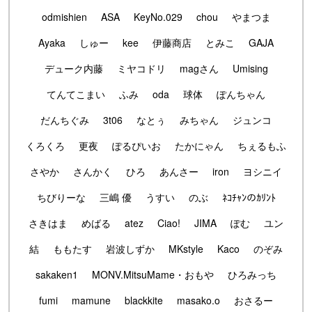
odmishien
ASA
KeyNo.029
chou
やまつま
Ayaka
しゅー
kee
伊藤商店
とみこ
GAJA
デューク内藤
ミヤコドリ
magさん
Umising
てんてこまい
ふみ
oda
球体
ぽんちゃん
だんちぐみ
3t06
なとぅ
みちゃん
ジュンコ
くろくろ
更夜
ぽるぴいお
たかにゃん
ちぇるもふ
さやか
さんかく
ひろ
あんさー
iron
ヨシニイ
ちびりーな
三嶋 優
うすい
のぶ
ﾈｺﾁｬﾝのｶﾘﾝﾄ
さきはま
めばる
atez
Ciao!
JIMA
ぽむ
ユン
結
ももたす
岩波しずか
MKstyle
Kaco
のぞみ
sakaken1
MONV.MitsuMame・おもや
ひろみっち
fumi
mamune
blackkite
masako.o
おさるー