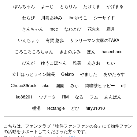
ぽんちゃん
よーじ
ともりん
たけくま
かげまる
わらび
川島あゆみ
theゆうこ
シーサイド
きんちゃん
mee
なわとび
花火丸
霜月
いんちょう
有賀 悠歩
サラリーマン大家のTAKA
ころころころちゃん
きよのふみ
ぽん
hasechaco
ぴんが
ゆうこぼ〜ん
雅美
あきお
たい
立川ほっとライン院長
Gelato
やました
あやたろす
Choco89rock
ako
園園
みぃ
純喫茶ヒッピー
eiji
ko88201
ウチータ
RM
なる
フム
あんぱん
棚湯
rectangle
どひ
hiryu1010
こちらは、ファンクラブ「物件ファンファンの会」にて物件ファン
の活動をサポートしてくださった方々です。