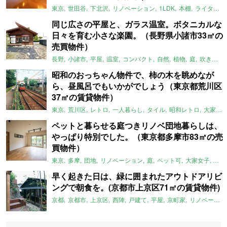
東京
世田谷
下北沢
リノベーション
1LDK
本棚
ライター：ほしりょうこ
同じ広さの平屋と、ガラス温室。ボタニカルな
日々を育む小さな楽園。（長野県小諸市33㎡の
売買物件）
長野
小諸市
平屋
温室
コンパクト
自然
植物
庭
吹き抜け
昭和のおっちゃん物件で、柿の木を眺めなが
ら、昼風呂でもいかがでしょう（東京都荒川区
37㎡の賃貸物件）
東京
荒川区
レトロ
一人暮らし
タイル
昭和レトロ
大家女子
ペットと暮らせる庭つきリノベ団地暮らしは、
やっぱり特別でした。（東京都多摩市83㎡の売
買物件）
東京
多摩
団地
リノベーション
庭
ペット可
大家女子
団地
早く起きた日は、緑に囲まれたアウトドアリビ
ングで朝食を。(京都市上京区71㎡の賃貸物件)
京都
京都市
上京区
西陣
戸建て
平屋
京町家
リノベーション