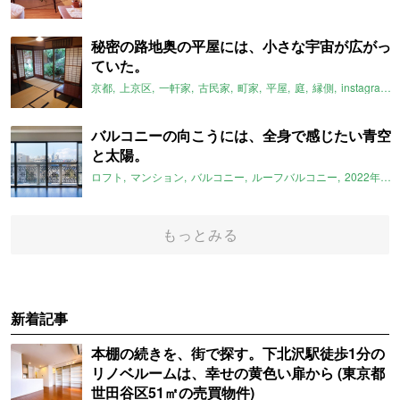
秘密の路地奥の平屋には、小さな宇宙が広がっ
ていた。
京都
上京区
一軒家
古民家
町家
平屋
庭
縁側
instagram
バルコニーの向こうには、全身で感じたい青空
と太陽。
ロフト
マンション
バルコニー
ルーフバルコニー
2022年3月のおすすめ
もっとみる
新着記事
本棚の続きを、街で探す。下北沢駅徒歩1分の
リノベルームは、幸せの黄色い扉から (東京都
世田谷区51㎡の売買物件)