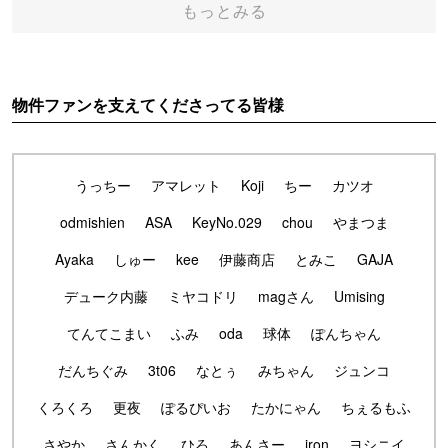
もっとみる
物件ファンを支えてくださってる皆様
うっちー
アマレット
Koji
ちー
カツオ
odmishien
ASA
KeyNo.029
chou
やまつま
Ayaka
しゅー
kee
伊藤商店
とみこ
GAJA
デューク内藤
ミヤコドリ
magさん
Umising
てんてこまい
ふみ
oda
球体
ぽんちゃん
だんちぐみ
3t06
なとぅ
みちゃん
ジュンコ
くろくろ
更夜
ぽるぴいお
たかにゃん
ちぇるもふ
さやか
さんかく
ひろ
あんさー
iron
ヨシニイ