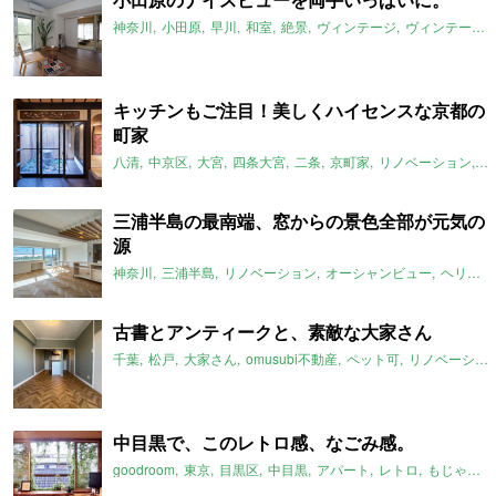
神奈川
小田原
早川
和室
絶景
ヴィンテージ
ヴィンテージマンション
キッチンもご注目！美しくハイセンスな京都の
町家
八清
中京区
大宮
四条大宮
二条
京町家
リノベーション
天
三浦半島の最南端、窓からの景色全部が元気の
源
神奈川
三浦半島
リノベーション
オーシャンビュー
ヘリンボーン
古書とアンティークと、素敵な大家さん
千葉
松戸
大家さん
omusubi不動産
ペット可
リノベーション
中目黒で、このレトロ感、なごみ感。
goodroom
東京
目黒区
中目黒
アパート
レトロ
もじゃもじゃ