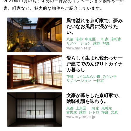
2021年11月のおすすめの一軒家のリノベーション物件や一軒
家、町家など、魅力的な物件をご紹介しています。
風情溢れる京町家で、夢み
たいなお風呂に浸かりた
い。
八清
京都
中京区
一軒家
京町家
リノベーション
縁側
坪庭
スケスケ
instagram
バスルーム
www.hachise.jp
2021年11月のおすすめ
愛らしく生まれ変わった一
戸建てでのんびりトカイナ
カ暮らし
茨城
つくばみらい市
みらい平
リノベーション
一軒家
トカイナカ
株式会社リノベ
instagram
2021年11月のおすすめ
文豪が暮らした京町家で、
陰翳礼讃を味わう。
京都
上京区
一軒家
京町家
古民家
縁側
レトロ
坪庭
文豪
みやこエステート
www.miyako-es.jp
2021年11月のおすすめ