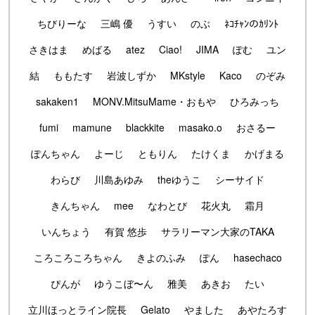
ちびりーな
三嶋 優
うすい
のぶ
ﾈｺﾁｬﾝのｶﾘﾝﾄ
さきはま
めばる
atez
Ciao!
JIMA
ぽむ
ユン
結
ももたす
岩波しずか
MKstyle
Kaco
のぞみ
sakaken1
MONV.MitsuMame・おもや
ひろみっち
fumi
mamune
blackkite
masako.o
おさるー
ぽんちゃん
よーじ
ともりん
たけくま
かげまる
わらび
川島あゆみ
theゆうこ
シーサイド
きんちゃん
mee
なわとび
花火丸
霜月
いんちょう
有賀 悠歩
サラリーマン大家のTAKA
ころころころちゃん
きよのふみ
ぽん
hasechaco
ぴんが
ゆうこぼ〜ん
雅美
あきお
たい
立川ほっとライン院長
Gelato
やました
あやたろす