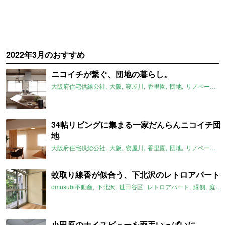
2022年3月のおすすめ
ニコイチが繋ぐ、団地の暮らし。
大阪府住宅供給公社
大阪
寝屋川
香里園
団地
リノベーション
34帖リビングに集まる一家だんらんニコイチ団
地
大阪府住宅供給公社
大阪
寝屋川
香里園
団地
リノベーション
蚊取り線香が似合う、下北沢のレトロアパート
omusubi不動産
下北沢
世田谷区
レトロアパート
縁側
庭
小田原のナイスビューを両手いっぱいに。