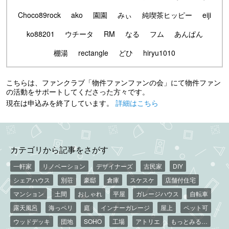
Choco89rock
ako
園園
みぃ
純喫茶ヒッピー
eiji
ko88201
ウチータ
RM
なる
フム
あんぱん
棚湯
rectangle
どひ
hiryu1010
こちらは、ファンクラブ「物件ファンファンの会」にて物件ファン
の活動をサポートしてくださった方々です。
現在は申込みを終了しています。
詳細はこちら
カテゴリから記事をさがす
一軒家
リノベーション
デザイナーズ
古民家
DIY
シェアハウス
別荘
豪邸
倉庫
スケスケ
店舗付住宅
マンション
土間
おしゃれ
平屋
ガレージハウス
自転車
露天風呂
海っペリ
庭
インナーガレージ
屋上
ペット可
ウッドデッキ
団地
SOHO
工場
アトリエ
もっとみる…