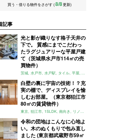
8/8
買う・借りる物件をさがす (
更新)
着記事
光と影が織りなす格子天井の
下で。 質感にまでこだわっ
たラグジュアリーな平屋戸建
て（茨城県水戸市114㎡の売
買物件）
茨城
水戸市
水戸駅
タイル
平屋
一軒家
テラス
庭
募集中
売買
白壁の裏に宇宙の技術！？充
実の棚で、ディスプレイを愉
しむお部屋。（東京都狛江市
80㎡の賃貸物件）
東京
狛江市
1SLDK
南向き
リノベ
キッチン
棚
広い
ガイナ塗料
令和の団地はこんなに心地よ
い。木のぬくもりで包み直し
ました (東京都武蔵野市59㎡