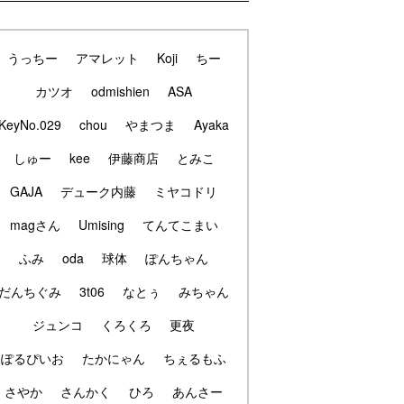
うっちー
アマレット
Koji
ちー
カツオ
odmishien
ASA
KeyNo.029
chou
やまつま
Ayaka
しゅー
kee
伊藤商店
とみこ
GAJA
デューク内藤
ミヤコドリ
magさん
Umising
てんてこまい
ふみ
oda
球体
ぽんちゃん
だんちぐみ
3t06
なとぅ
みちゃん
ジュンコ
くろくろ
更夜
ぽるぴいお
たかにゃん
ちぇるもふ
さやか
さんかく
ひろ
あんさー