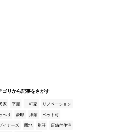
テゴリから記事をさがす
民家
平屋
一軒家
リノベーション
っぺり
豪邸
洋館
ペット可
ザイナーズ
団地
別荘
店舗付住宅