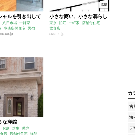
シャルを引き出して
小さな商い、小さな暮らし
八日市場
一軒家
東京
狛江
一軒家
店舗付住宅
宅
事務所付住宅
民宿
飲食店
e.co.jp
舗
事務所
suumo.jp
カ
古
海
うな洋館
デ
お庭
芝生
暖炉
食店
店舗付住宅
洋館