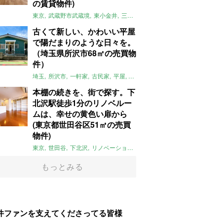
の賃貸物件)
東京
武蔵野市武蔵境
東小金井
三鷹
団地
リノベーション
木
2LD
古くて新しい、かわいい平屋
で陽だまりのような日々を。
（埼玉県所沢市68㎡の売買物
件）
埼玉
所沢市
一軒家
古民家
平屋
庭
リノベーション
アメリカンハ
本棚の続きを、街で探す。下
北沢駅徒歩1分のリノベルー
ムは、幸せの黄色い扉から
(東京都世田谷区51㎡の売買
物件)
東京
世田谷
下北沢
リノベーション
1LDK
本棚
ライター：ほしり
もっとみる
件ファンを支えてくださってる皆様