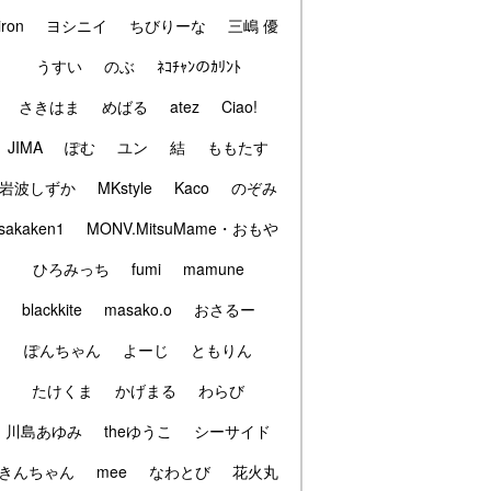
iron
ヨシニイ
ちびりーな
三嶋 優
うすい
のぶ
ﾈｺﾁｬﾝのｶﾘﾝﾄ
さきはま
めばる
atez
Ciao!
JIMA
ぽむ
ユン
結
ももたす
岩波しずか
MKstyle
Kaco
のぞみ
sakaken1
MONV.MitsuMame・おもや
ひろみっち
fumi
mamune
blackkite
masako.o
おさるー
ぽんちゃん
よーじ
ともりん
たけくま
かげまる
わらび
川島あゆみ
theゆうこ
シーサイド
きんちゃん
mee
なわとび
花火丸