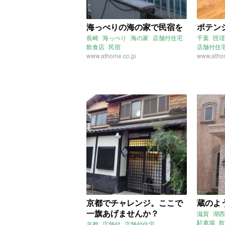
海っぺりの海の家で民宿を
ポテン
長崎
海っぺり
海の家
店舗付住宅
千葉
匝瑳
飲食店
民宿
店舗付住
www.athome.co.jp
飲食店
www.athom
店
京都でチャレンジ。ここで
蔵のよ
一旗あげませんか？
滋賀
湖西
駐車場
飲
京都
店舗付
店舗付住宅