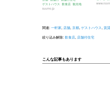
蔵
www.room
ゲストハウス
飲食店
観光地
suumo.jp
関連:
一軒家
,
店舗
,
京都
,
ゲストハウス
,
賃
絞り込み解除:
飲食店
,
店舗付住宅
こんな記事もあります