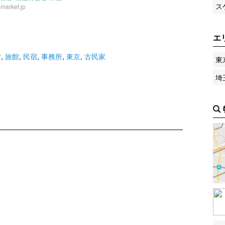
ス
market.jp
エ
貸
,
旅館
,
民宿
,
事務所
,
東京
,
古民家
東
埼