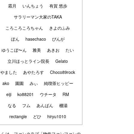
霜月
いんちょう
有賀 悠歩
サラリーマン大家のTAKA
ころころころちゃん
きよのふみ
ぽん
hasechaco
ぴんが
ゆうこぼ〜ん
雅美
あきお
たい
立川ほっとライン院長
Gelato
やました
あやたろす
Choco89rock
ako
園園
みぃ
純喫茶ヒッピー
eiji
ko88201
ウチータ
RM
なる
フム
あんぱん
棚湯
rectangle
どひ
hiryu1010
ちらは、ファンクラブ「物件ファンファンの