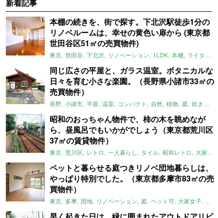
新着記事
本棚の続きを、街で探す。下北沢駅徒歩1分の
リノベルームは、幸せの黄色い扉から (東京都
世田谷区51㎡の売買物件)
東京
世田谷
下北沢
リノベーション
1LDK
本棚
ライター：ほしりょうこ
同じ広さの平屋と、ガラス温室。ボタニカルな
日々を育む小さな楽園。（長野県小諸市33㎡の
売買物件）
長野
小諸市
平屋
温室
コンパクト
自然
植物
庭
吹き抜け
昭和のおっちゃん物件で、柿の木を眺めなが
ら、昼風呂でもいかがでしょう（東京都荒川区
37㎡の賃貸物件）
東京
荒川区
レトロ
一人暮らし
タイル
昭和レトロ
大家女子
ペットと暮らせる庭つきリノベ団地暮らしは、
やっぱり特別でした。（東京都多摩市83㎡の売
買物件）
東京
多摩
団地
リノベーション
庭
ペット可
大家女子
団地
早く起きた日は、緑に囲まれたアウトドアリビ