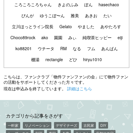
ころころころちゃん
きよのふみ
ぽん
hasechaco
ぴんが
ゆうこぼ〜ん
雅美
あきお
たい
立川ほっとライン院長
Gelato
やました
あやたろす
Choco89rock
ako
園園
みぃ
純喫茶ヒッピー
eiji
ko88201
ウチータ
RM
なる
フム
あんぱん
棚湯
rectangle
どひ
hiryu1010
こちらは、ファンクラブ「物件ファンファンの会」にて物件ファン
の活動をサポートしてくださった方々です。
現在は申込みを終了しています。
詳細はこちら
カテゴリから記事をさがす
一軒家
リノベーション
デザイナーズ
古民家
DIY