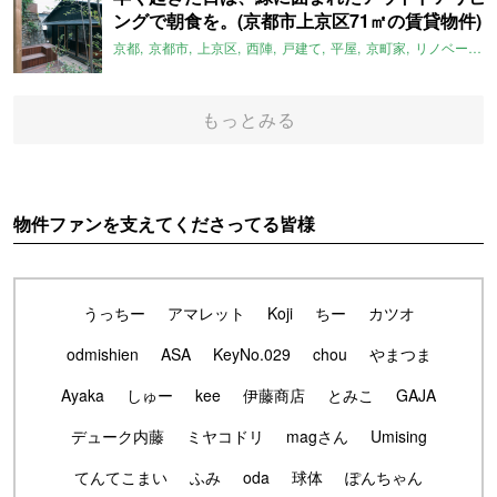
ングで朝食を。(京都市上京区71㎡の賃貸物件)
京都
京都市
上京区
西陣
戸建て
平屋
京町家
リノベーション
もっとみる
物件ファンを支えてくださってる皆様
うっちー
アマレット
Koji
ちー
カツオ
odmishien
ASA
KeyNo.029
chou
やまつま
Ayaka
しゅー
kee
伊藤商店
とみこ
GAJA
デューク内藤
ミヤコドリ
magさん
Umising
てんてこまい
ふみ
oda
球体
ぽんちゃん