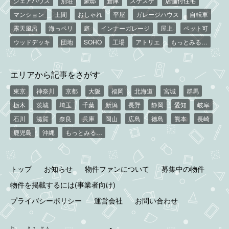
シェアハウス
別荘
豪邸
倉庫
スケスケ
店舗付住宅
マンション
土間
おしゃれ
平屋
ガレージハウス
自転車
露天風呂
海っペリ
庭
インナーガレージ
屋上
ペット可
ウッドデッキ
団地
SOHO
工場
アトリエ
もっとみる…
エリアから記事をさがす
東京
神奈川
京都
大阪
福岡
北海道
宮城
群馬
栃木
茨城
埼玉
千葉
新潟
長野
静岡
愛知
岐阜
石川
滋賀
奈良
兵庫
岡山
広島
徳島
熊本
長崎
鹿児島
沖縄
もっとみる…
トップ
お知らせ
物件ファンについて
募集中の物件
物件を掲載するには(事業者向け)
プライバシーポリシー
運営会社
お問い合わせ