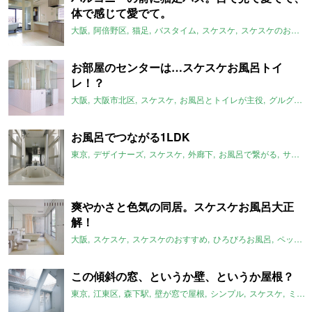
体で感じて愛でて。
大阪
阿倍野区
猫足
バスタイム
スケスケ
スケスケのおすすめ
お部屋のセンターは…スケスケお風呂トイ
レ！？
大阪
大阪市北区
スケスケ
お風呂とトイレが主役
グルグル系
お風呂でつながる1LDK
東京
デザイナーズ
スケスケ
外廊下
お風呂で繋がる
サンルーム
爽やかさと色気の同居。スケスケお風呂大正
解！
大阪
スケスケ
スケスケのおすすめ
ひろびろお風呂
ペット可
この傾斜の窓、というか壁、というか屋根？
東京
江東区
森下駅
壁が窓で屋根
シンプル
スケスケ
ミニマム