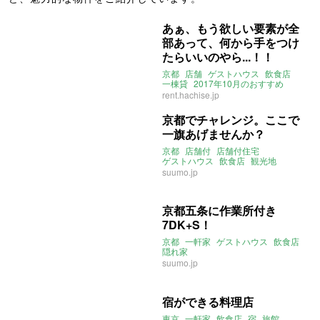
あぁ、もう欲しい要素が全
部あって、何から手をつけ
たらいいのやら...！！
京都
店舗
ゲストハウス
飲食店
一棟貸
2017年10月のおすすめ
rent.hachise.jp
京都でチャレンジ。ここで
一旗あげませんか？
京都
店舗付
店舗付住宅
ゲストハウス
飲食店
観光地
suumo.jp
京都五条に作業所付き
7DK+S！
京都
一軒家
ゲストハウス
飲食店
隠れ家
suumo.jp
宿ができる料理店
東京
一軒家
飲食店
宿
旅館