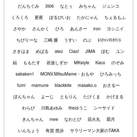
だんちぐみ
3t06
なとぅ
みちゃん
ジュンコ
くろくろ
更夜
ぽるぴいお
たかにゃん
ちぇるもふ
さやか
さんかく
ひろ
あんさー
iron
ヨシニイ
ちびりーな
三嶋 優
うすい
のぶ
ﾈｺﾁｬﾝのｶﾘﾝﾄ
さきはま
めばる
atez
Ciao!
JIMA
ぽむ
ユン
結
ももたす
岩波しずか
MKstyle
Kaco
のぞみ
sakaken1
MONV.MitsuMame・おもや
ひろみっち
fumi
mamune
blackkite
masako.o
おさるー
ぽんちゃん
よーじ
ともりん
たけくま
かげまる
わらび
川島あゆみ
theゆうこ
シーサイド
きんちゃん
mee
なわとび
花火丸
霜月
いんちょう
有賀 悠歩
サラリーマン大家のTAKA