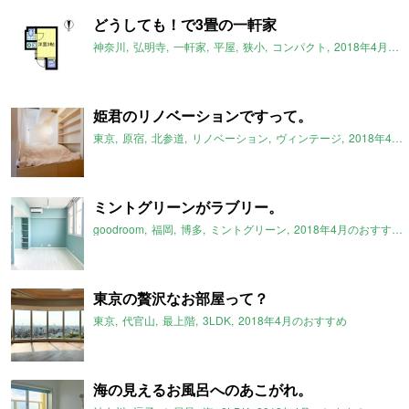
どうしても！で3畳の一軒家
神奈川
弘明寺
一軒家
平屋
狭小
コンパクト
2018年4月のおすすめ
姫君のリノベーションですって。
東京
原宿
北参道
リノベーション
ヴィンテージ
2018年4月のおすすめ
ミントグリーンがラブリー。
goodroom
福岡
博多
ミントグリーン
2018年4月のおすすめ
東京の贅沢なお部屋って？
東京
代官山
最上階
3LDK
2018年4月のおすすめ
海の見えるお風呂へのあこがれ。