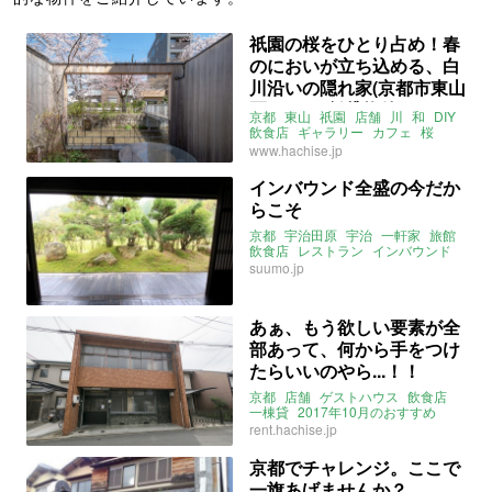
祇園の桜をひとり占め！春
のにおいが立ち込める、白
川沿いの隠れ家(京都市東山
区61ｍ²の賃貸物件)
京都
東山
祇園
店舗
川
和
DIY
飲食店
ギャラリー
カフェ
桜
八清
大家女子
賃貸
www.hachise.jp
インバウンド全盛の今だか
らこそ
京都
宇治田原
宇治
一軒家
旅館
飲食店
レストラン
インバウンド
suumo.jp
あぁ、もう欲しい要素が全
部あって、何から手をつけ
たらいいのやら...！！
京都
店舗
ゲストハウス
飲食店
一棟貸
2017年10月のおすすめ
rent.hachise.jp
京都でチャレンジ。ここで
一旗あげませんか？