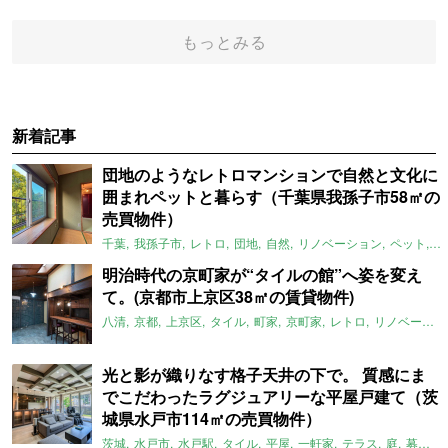
もっとみる
新着記事
団地のようなレトロマンションで自然と文化に
囲まれペットと暮らす（千葉県我孫子市58㎡の
売買物件）
千葉
我孫子市
レトロ
団地
自然
リノベーション
ペット
ラ
明治時代の京町家が“タイルの館”へ姿を変え
て。(京都市上京区38㎡の賃貸物件)
八清
京都
上京区
タイル
町家
京町家
レトロ
リノベーション
光と影が織りなす格子天井の下で。 質感にま
でこだわったラグジュアリーな平屋戸建て（茨
城県水戸市114㎡の売買物件）
茨城
水戸市
水戸駅
タイル
平屋
一軒家
テラス
庭
募集中