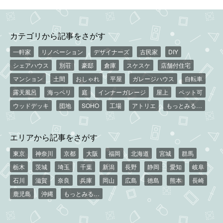
カテゴリから記事をさがす
一軒家
リノベーション
デザイナーズ
古民家
DIY
シェアハウス
別荘
豪邸
倉庫
スケスケ
店舗付住宅
マンション
土間
おしゃれ
平屋
ガレージハウス
自転車
露天風呂
海っペリ
庭
インナーガレージ
屋上
ペット可
ウッドデッキ
団地
SOHO
工場
アトリエ
もっとみる…
エリアから記事をさがす
東京
神奈川
京都
大阪
福岡
北海道
宮城
群馬
栃木
茨城
埼玉
千葉
新潟
長野
静岡
愛知
岐阜
石川
滋賀
奈良
兵庫
岡山
広島
徳島
熊本
長崎
鹿児島
沖縄
もっとみる…