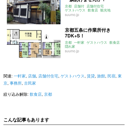
京都
店舗付
店舗付住宅
ゲストハウス
飲食店
観光地
suumo.jp
京都五条に作業所付き
7DK+S！
京都
一軒家
ゲストハウス
飲食店
隠れ家
suumo.jp
関連:
一軒家
,
店舗
,
店舗付住宅
,
ゲストハウス
,
賃貸
,
旅館
,
民宿
,
東
京
,
事務所
,
古民家
絞り込み解除:
飲食店
,
京都
こんな記事もあります