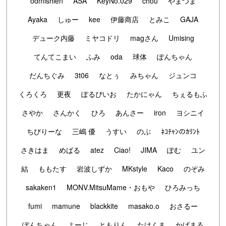
odmishien
ASA
KeyNo.029
chou
やまつま
Ayaka
しゅー
kee
伊藤商店
とみこ
GAJA
デューク内藤
ミヤコドリ
magさん
Umising
てんてこまい
ふみ
oda
球体
ぽんちゃん
だんちぐみ
3t06
なとぅ
みちゃん
ジュンコ
くろくろ
更夜
ぽるぴいお
たかにゃん
ちぇるもふ
さやか
さんかく
ひろ
あんさー
iron
ヨシニイ
ちびりーな
三嶋 優
うすい
のぶ
ﾈｺﾁｬﾝのｶﾘﾝﾄ
さきはま
めばる
atez
Ciao!
JIMA
ぽむ
ユン
結
ももたす
岩波しずか
MKstyle
Kaco
のぞみ
sakaken1
MONV.MitsuMame・おもや
ひろみっち
fumi
mamune
blackkite
masako.o
おさるー
ぽんちゃん
よーじ
ともりん
たけくま
かげまる