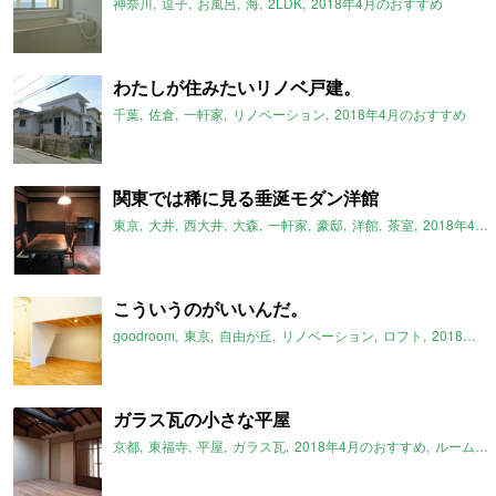
神奈川
逗子
お風呂
海
2LDK
2018年4月のおすすめ
わたしが住みたいリノベ戸建。
千葉
佐倉
一軒家
リノベーション
2018年4月のおすすめ
関東では稀に見る垂涎モダン洋館
東京
大井
西大井
大森
一軒家
豪邸
洋館
茶室
2018年4月のおすすめ
こういうのがいいんだ。
goodroom
東京
自由が丘
リノベーション
ロフト
2018年4月のおすすめ
ガラス瓦の小さな平屋
京都
東福寺
平屋
ガラス瓦
2018年4月のおすすめ
ルームマーケット