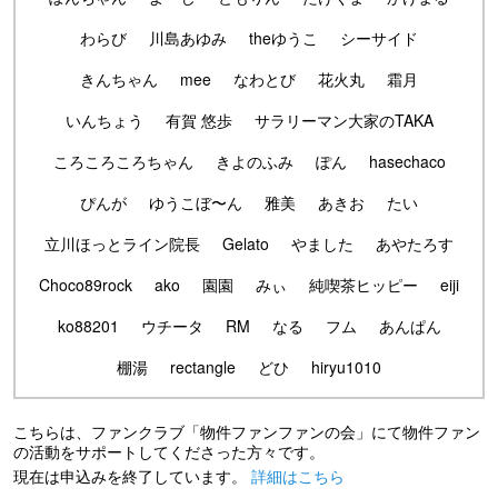
わらび
川島あゆみ
theゆうこ
シーサイド
きんちゃん
mee
なわとび
花火丸
霜月
いんちょう
有賀 悠歩
サラリーマン大家のTAKA
ころころころちゃん
きよのふみ
ぽん
hasechaco
ぴんが
ゆうこぼ〜ん
雅美
あきお
たい
立川ほっとライン院長
Gelato
やました
あやたろす
Choco89rock
ako
園園
みぃ
純喫茶ヒッピー
eiji
ko88201
ウチータ
RM
なる
フム
あんぱん
棚湯
rectangle
どひ
hiryu1010
こちらは、ファンクラブ「物件ファンファンの会」にて物件ファン
の活動をサポートしてくださった方々です。
現在は申込みを終了しています。
詳細はこちら