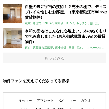
白壁の裏に宇宙の技術！？充実の棚で、ディス
プレイを愉しむお部屋。（東京都狛江市80㎡の
賃貸物件）
東京
狛江市
1SLDK
南向き
リノベ
キッチン
棚
広い
ガイ
令和の団地はこんなに心地よい。木のぬくもり
で包み直しました (東京都武蔵野市59㎡の賃貸
物件)
東京
武蔵野市武蔵境
東小金井
三鷹
団地
リノベーション
もっとみる
物件ファンを支えてくださってる皆様
うっちー
アマレット
Koji
ちー
カツオ