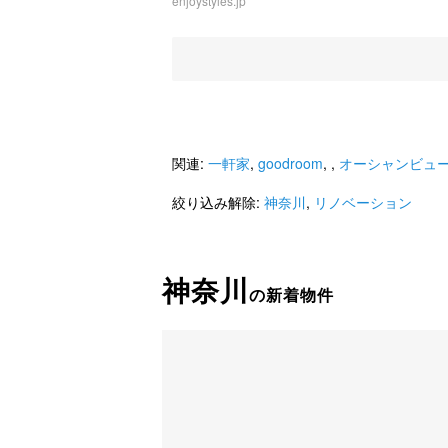
ウィリアム・モリス
enjoystyles.jp
ウッドデッキ
駐車場
4SLDK
売買
関連:
一軒家
,
goodroom
,
,
オーシャンビュ
絞り込み解除:
神奈川
,
リノベーション
神奈川
の新着物件