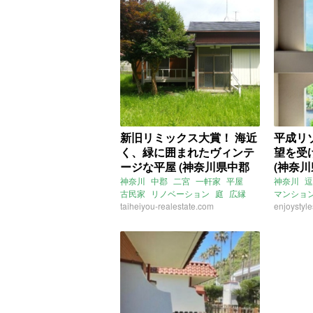
新旧リミックス大賞！ 海近
平成リ
く、緑に囲まれたヴィンテ
望を受
ージな平屋 (神奈川県中郡
(神奈
59㎡の賃貸物件)
物件)
神奈川
中郡
二宮
一軒家
平屋
神奈川
逗
古民家
リノベーション
庭
広縁
マンショ
レトロ
taiheiyou-realestate.com
2DK
海近
ライター
enjoystyle
ペット飼育相談可
賃貸
賃貸
ENJOYST