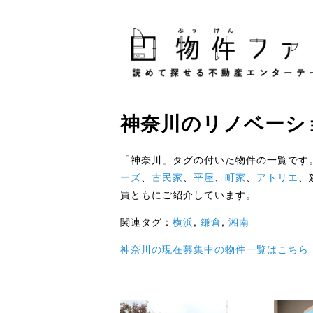
神奈川
の
リノベーシ
「神奈川」タグの付いた物件の一覧です
ーズ
、
古民家
、
平屋
、
町家
、
アトリエ
、
買ともにご紹介しています。
関連タグ：
横浜
,
鎌倉
,
湘南
神奈川の現在募集中の物件一覧はこちら