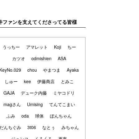
件ファンを支えてくださってる皆様
うっちー
アマレット
Koji
ちー
カツオ
odmishien
ASA
KeyNo.029
chou
やまつま
Ayaka
しゅー
kee
伊藤商店
とみこ
GAJA
デューク内藤
ミヤコドリ
magさん
Umising
てんてこまい
ふみ
oda
球体
ぽんちゃん
だんちぐみ
3t06
なとぅ
みちゃん
ジュンコ
くろくろ
更夜