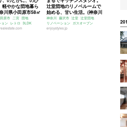
り、のどかに、のび
まるでキッチンスタジオ。
。軽やかな団地暮ら
辻堂団地のリノベルームで
神奈川県小田原市58㎡
始める、甘い生活。(神奈川
物件)
県藤沢市48㎡の売買物件)
田原市
二宮
団地
神奈川
藤沢市
辻堂
辻堂団地
2
ション
レトロ
3LDK
リノベーション
ガスオーブン
realestate.com
キッチン
enjoystyles.jp
2LDK
一人暮らし
二人暮らし
売買