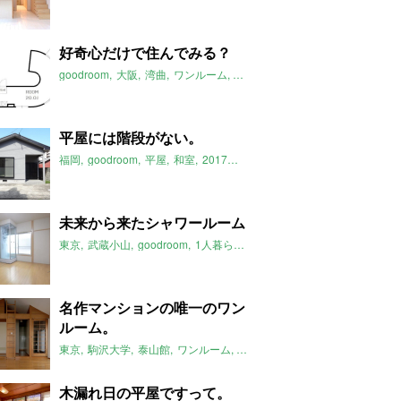
好奇心だけで住んでみる？
goodroom
大阪
湾曲
ワンルーム
白
2017年11月のおすすめ
平屋には階段がない。
福岡
goodroom
平屋
和室
2017年11月のおすすめ
未来から来たシャワールーム
東京
武蔵小山
goodroom
1人暮らし
タイムスリップ
2017年11
名作マンションの唯一のワン
ルーム。
東京
駒沢大学
泰山館
ワンルーム
2017年11月のおすすめ
木漏れ日の平屋ですって。