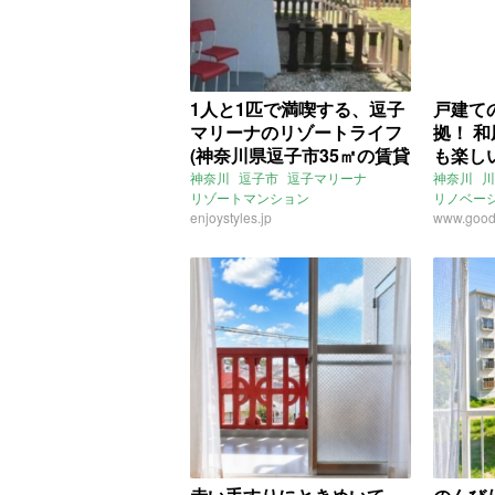
1人と1匹で満喫する、逗子
戸建て
マリーナのリゾートライフ
拠！ 
(神奈川県逗子市35㎡の賃貸
も楽しい
物件)
奈川県
神奈川
逗子市
逗子マリーナ
神奈川
川
リゾートマンション
リノベー
件)
リノベーション
enjoystyles.jp
ワンルーム
庭
戸建て
www.good
賃
ペット飼育可
事務所可
SOHO可
goodroom
ENJOYSTYLE
賃貸