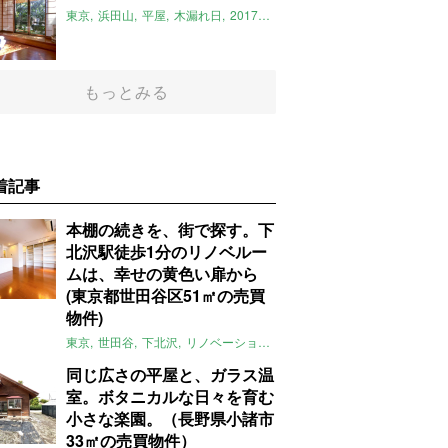
東京
浜田山
平屋
木漏れ日
2017年11月のおすすめ
もっとみる
着記事
本棚の続きを、街で探す。下
北沢駅徒歩1分のリノベルー
ムは、幸せの黄色い扉から
(東京都世田谷区51㎡の売買
物件)
東京
世田谷
下北沢
リノベーション
1LDK
本棚
ライター：ほしり
同じ広さの平屋と、ガラス温
室。ボタニカルな日々を育む
小さな楽園。（長野県小諸市
33㎡の売買物件）