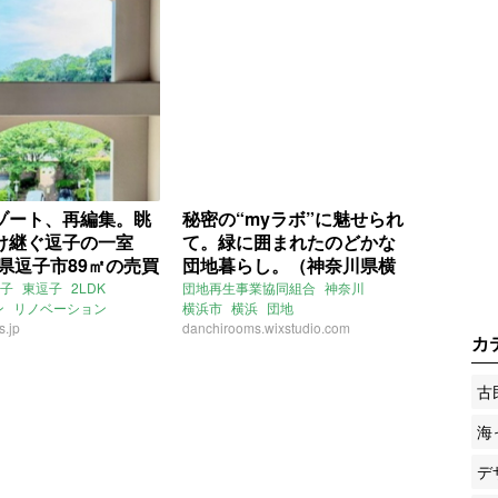
ゾート、再編集。眺
秘密の“myラボ”に魅せられ
け継ぐ逗子の一室
て。緑に囲まれたのどかな
川県逗子市89㎡の売買
団地暮らし。（神奈川県横
浜市46㎡の売買物件）
子
東逗子
2LDK
団地再生事業協同組合
神奈川
ン
リノベーション
横浜市
横浜
団地
：ほしりょうこ
s.jp
団地リノベーション
danchirooms.wixstudio.com
団地リノベ
カ
YLE
売買
リノベーション
自然
植物
ラボ
募集中
売買
古
海
デ