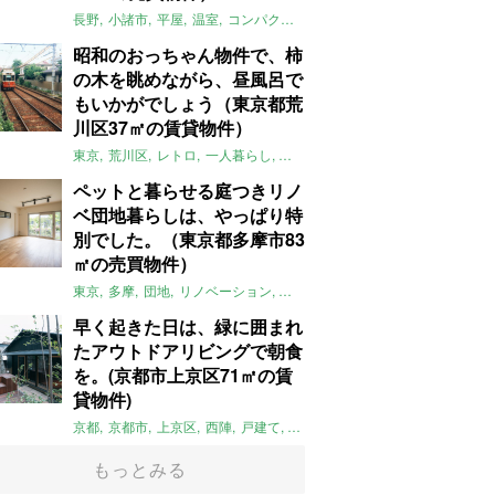
長野
小諸市
平屋
温室
コンパクト
自然
植物
庭
吹き抜け
無垢
昭和のおっちゃん物件で、柿
の木を眺めながら、昼風呂で
もいかがでしょう（東京都荒
川区37㎡の賃貸物件）
東京
荒川区
レトロ
一人暮らし
タイル
昭和レトロ
大家女子
トダ
ペットと暮らせる庭つきリノ
ベ団地暮らしは、やっぱり特
別でした。（東京都多摩市83
㎡の売買物件）
東京
多摩
団地
リノベーション
庭
ペット可
大家女子
団地リノベ
早く起きた日は、緑に囲まれ
たアウトドアリビングで朝食
を。(京都市上京区71㎡の賃
貸物件)
京都
京都市
上京区
西陣
戸建て
平屋
京町家
リノベーション
庭
もっとみる