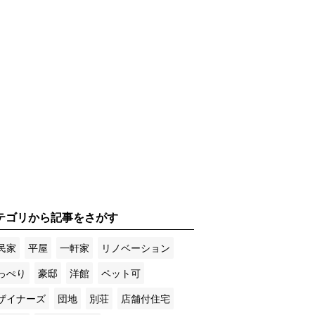
テゴリから記事をさがす
民家
平屋
一軒家
リノベーション
っぺり
豪邸
洋館
ペット可
ザイナーズ
団地
別荘
店舗付住宅