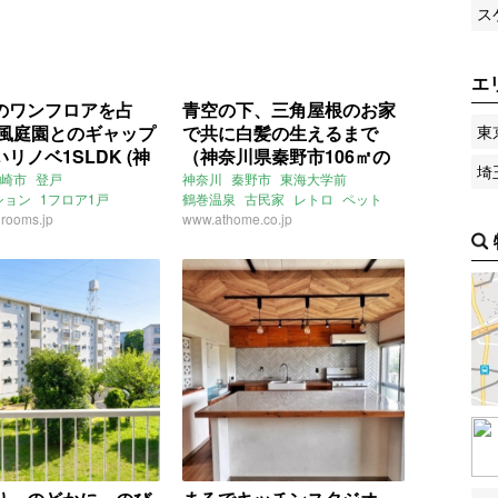
ス
エ
のワンフロアを占
青空の下、三角屋根のお家
和風庭園とのギャップ
で共に白髪の生えるまで
東
リノベ1SLDK (神
（神奈川県秦野市106㎡の
埼
川崎市67㎡の賃貸物
売買物件）
崎市
登戸
神奈川
秦野市
東海大学前
ション
1フロア1戸
鶴巻温泉
古民家
レトロ
ペット
rooms.jp
貸
無垢床
駐車場
庭
リノベーション
www.athome.co.jp
賃貸
ライター：葱山紫蘇子
売買