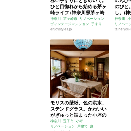
赤い手すりにときめいて。
のんび
ひと目惚れから始める茅ヶ
のびと
崎ライフ (神奈川県茅ヶ崎
し。(
地54㎡の売買物件)
の売買
神奈川
茅ヶ崎市
リノベーション
神奈川
小
ヴィンテージマンション
手すり
リノベー
2LDK
enjoystyles.jp
一人暮らし
二人暮らし
売買
taiheiyou-
売買
モリスの壁紙、色の洪水、
ステンドグラス。かわいい
がぎゅっと詰まった小坪の
戸建て (神奈川県逗子市135
神奈川
逗子市
小坪
リノベーション
戸建て
庭
㎡の売買物件)