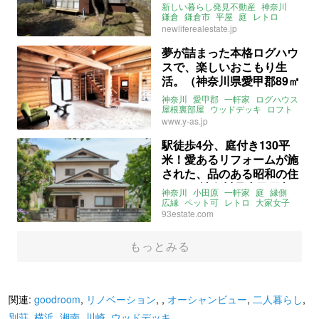
ての平屋暮らし (神奈川県
新しい暮らし発見不動産
神奈川
鎌倉市76㎡の賃貸物件)
鎌倉
鎌倉市
平屋
庭
レトロ
一軒家
4DK
賃貸
newliferealestate.jp
夢が詰まった本格ログハウ
スで、楽しいおこもり生
活。（神奈川県愛甲郡89㎡
の売買物件）
神奈川
愛甲郡
一軒家
ログハウス
屋根裏部屋
ウッドデッキ
ロフト
庭
別荘
セカンドハウス
www.y-as.jp
ドッグラン
アンティーク
募集中
売買
駅徒歩4分、庭付き130平
米！愛あるリフォームが施
された、品のある昭和の住
まい。(神奈川県小田原市
神奈川
小田原
一軒家
庭
縁側
135㎡の賃貸物件)
広縁
ペット可
レトロ
大家女子
賃貸
93estate.com
もっとみる
関連:
goodroom
,
リノベーション
,
,
オーシャンビュー
,
二人暮らし
,
別荘
,
横浜
,
湘南
,
川崎
,
ウッドデッキ