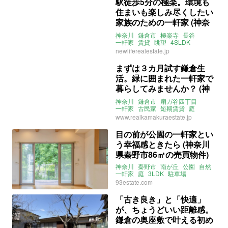
駅徒歩5分の極楽。環境も
住まいも楽しみ尽くしたい
家族のための一軒家 (神奈
川県鎌倉市115㎡の賃貸物
神奈川
鎌倉市
極楽寺
長谷
件)
一軒家
賃貸
眺望
4SLDK
二人暮らし
ファミリー
賃貸
newliferealestate.jp
まずは３カ月試す鎌倉生
活。緑に囲まれた一軒家で
暮らしてみませんか？ (神
奈川県鎌倉市78㎡の賃貸物
神奈川
鎌倉市
扇ガ谷四丁目
件)
一軒家
古民家
短期賃貸
庭
家具付き
ペット相談可
www.realkamakuraestate.jp
住居兼事務所可
賃貸
目の前が公園の一軒家とい
う幸福感ときたら (神奈川
県秦野市86㎡の売買物件)
神奈川
秦野市
南が丘
公園
自然
一軒家
庭
3LDK
駐車場
ウッドデッキ
ファミリー
売買
93estate.com
「古き良き」と「快適」
が、ちょうどいい距離感。
鎌倉の奥座敷で叶える初め