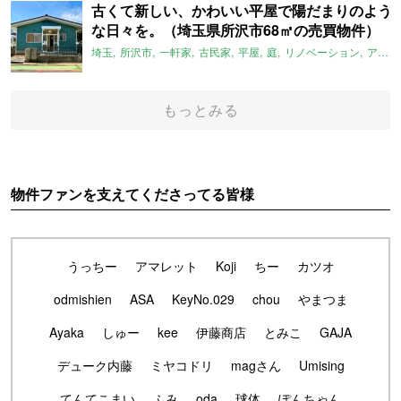
古くて新しい、かわいい平屋で陽だまりのよう
な日々を。（埼玉県所沢市68㎡の売買物件）
埼玉
所沢市
一軒家
古民家
平屋
庭
リノベーション
アメリカンハウス
もっとみる
物件ファンを支えてくださってる皆様
うっちー
アマレット
Koji
ちー
カツオ
odmishien
ASA
KeyNo.029
chou
やまつま
Ayaka
しゅー
kee
伊藤商店
とみこ
GAJA
デューク内藤
ミヤコドリ
magさん
Umising
てんてこまい
ふみ
oda
球体
ぽんちゃん