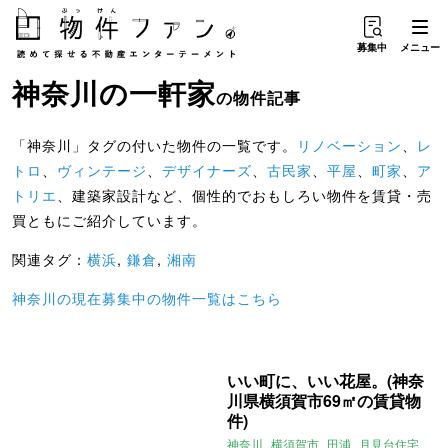
募集中
メニュー
神奈川
の
一軒家
の物件記事
「神奈川」タグの付いた物件の一覧です。
リノベーション
、
レ
トロ
、
ヴィンテージ
、
デザイナーズ
、
古民家
、
平屋
、
町家
、
ア
トリエ
、建築家設計など、個性的でおもしろい物件を賃貸・売
買ともにご紹介しています。
関連タグ：
横浜
,
鎌倉
,
湘南
神奈川の現在募集中の物件一覧はこちら
いい町に、いい花屋。(神奈
川県横須賀市69㎡の賃貸物
件)
神奈川
横須賀市
田浦
月見台住宅