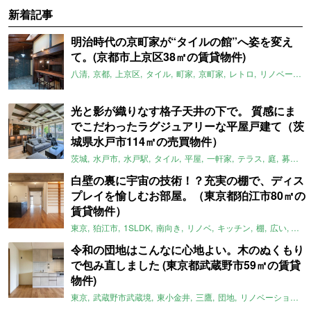
新着記事
明治時代の京町家が“タイルの館”へ姿を変え
て。(京都市上京区38㎡の賃貸物件)
八清
京都
上京区
タイル
町家
京町家
レトロ
リノベーション
光と影が織りなす格子天井の下で。 質感にま
でこだわったラグジュアリーな平屋戸建て（茨
城県水戸市114㎡の売買物件）
茨城
水戸市
水戸駅
タイル
平屋
一軒家
テラス
庭
募集中
白壁の裏に宇宙の技術！？充実の棚で、ディス
プレイを愉しむお部屋。（東京都狛江市80㎡の
賃貸物件）
東京
狛江市
1SLDK
南向き
リノベ
キッチン
棚
広い
ガイ
令和の団地はこんなに心地よい。木のぬくもり
で包み直しました (東京都武蔵野市59㎡の賃貸
物件)
東京
武蔵野市武蔵境
東小金井
三鷹
団地
リノベーション