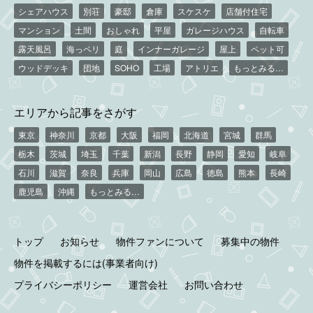
シェアハウス
別荘
豪邸
倉庫
スケスケ
店舗付住宅
マンション
土間
おしゃれ
平屋
ガレージハウス
自転車
露天風呂
海っペリ
庭
インナーガレージ
屋上
ペット可
ウッドデッキ
団地
SOHO
工場
アトリエ
もっとみる…
エリアから記事をさがす
東京
神奈川
京都
大阪
福岡
北海道
宮城
群馬
栃木
茨城
埼玉
千葉
新潟
長野
静岡
愛知
岐阜
石川
滋賀
奈良
兵庫
岡山
広島
徳島
熊本
長崎
鹿児島
沖縄
もっとみる…
トップ
お知らせ
物件ファンについて
募集中の物件
物件を掲載するには(事業者向け)
プライバシーポリシー
運営会社
お問い合わせ