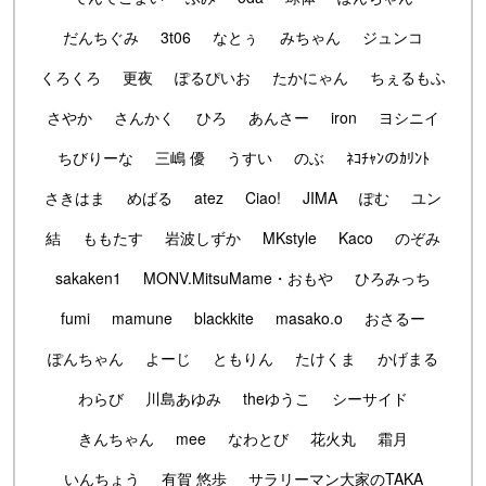
だんちぐみ
3t06
なとぅ
みちゃん
ジュンコ
くろくろ
更夜
ぽるぴいお
たかにゃん
ちぇるもふ
さやか
さんかく
ひろ
あんさー
iron
ヨシニイ
ちびりーな
三嶋 優
うすい
のぶ
ﾈｺﾁｬﾝのｶﾘﾝﾄ
さきはま
めばる
atez
Ciao!
JIMA
ぽむ
ユン
結
ももたす
岩波しずか
MKstyle
Kaco
のぞみ
sakaken1
MONV.MitsuMame・おもや
ひろみっち
fumi
mamune
blackkite
masako.o
おさるー
ぽんちゃん
よーじ
ともりん
たけくま
かげまる
わらび
川島あゆみ
theゆうこ
シーサイド
きんちゃん
mee
なわとび
花火丸
霜月
いんちょう
有賀 悠歩
サラリーマン大家のTAKA