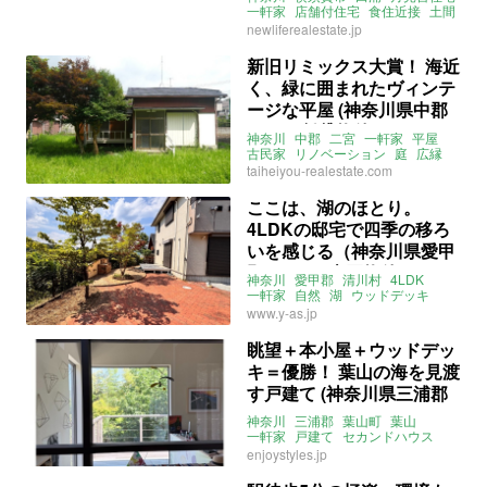
一軒家
店舗付住宅
食住近接
土間
新しい暮らし発見不動産
賃貸
newliferealestate.jp
新旧リミックス大賞！ 海近
く、緑に囲まれたヴィンテ
ージな平屋 (神奈川県中郡
59㎡の賃貸物件)
神奈川
中郡
二宮
一軒家
平屋
古民家
リノベーション
庭
広縁
レトロ
2DK
海近
taiheiyou-realestate.com
ペット飼育相談可
賃貸
賃貸
ここは、湖のほとり。
4LDKの邸宅で四季の移ろ
いを感じる（神奈川県愛甲
郡154㎡の売買物件）
神奈川
愛甲郡
清川村
4LDK
一軒家
自然
湖
ウッドデッキ
BBQ
アウトドア
募集中
売買
www.y-as.jp
眺望＋本小屋＋ウッドデッ
キ＝優勝！ 葉山の海を見渡
す戸建て (神奈川県三浦郡
99㎡の売買物件)
神奈川
三浦郡
葉山町
葉山
一軒家
戸建て
セカンドハウス
スケルトンハウス
眺望
enjoystyles.jp
ウッドデッキ
駐車場
2LDK
ENJOYSTYLE
売買