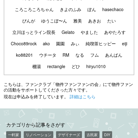
ころころころちゃん
きよのふみ
ぽん
hasechaco
ぴんが
ゆうこぼ〜ん
雅美
あきお
たい
立川ほっとライン院長
Gelato
やました
あやたろす
Choco89rock
ako
園園
みぃ
純喫茶ヒッピー
eiji
ko88201
ウチータ
RM
なる
フム
あんぱん
棚湯
rectangle
どひ
hiryu1010
こちらは、ファンクラブ「物件ファンファンの会」にて物件ファン
の活動をサポートしてくださった方々です。
現在は申込みを終了しています。
詳細はこちら
カテゴリから記事をさがす
一軒家
リノベーション
デザイナーズ
古民家
DIY