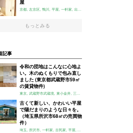
屋
京都
左京区
鴨川
平屋
一軒家
出町柳駅
リノベーション
平屋のお
もっとみる
着記事
令和の団地はこんなに心地よ
い。木のぬくもりで包み直し
ました (東京都武蔵野市59㎡
の賃貸物件)
東京
武蔵野市武蔵境
東小金井
三鷹
団地
リノベーション
木
2LD
古くて新しい、かわいい平屋
で陽だまりのような日々を。
（埼玉県所沢市68㎡の売買物
件）
埼玉
所沢市
一軒家
古民家
平屋
庭
リノベーション
アメリカンハ