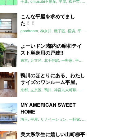
千葉
omusubi不動産
平屋
松戸市
平屋のおすすめ
矢切駅
こんな平屋を求めてまし
た！！
goodroom
神奈川
磯子区
横浜
平屋
平屋のおすすめ
リノベーショ
よーいドン!都内の昭和テイ
スト単身用の戸建!!
東京
足立区
北千住駅
一軒家
平屋
昭和
2017年3月のおすすめ
平
鴨川のほとりにある、わたし
サイズのワンルーム平屋。
京都
左京区
鴨川
神宮丸太町駅
リノベーション
平屋
大文字山
土
MY AMERICAN SWEET
HOME
埼玉
平屋
リノベーション
一軒家
米軍ハウス
ジョンソンタウン
2
美大系学生に嬉しい出町柳平