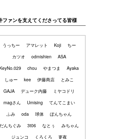
件ファンを支えてくださってる皆様
うっちー
アマレット
Koji
ちー
カツオ
odmishien
ASA
KeyNo.029
chou
やまつま
Ayaka
しゅー
kee
伊藤商店
とみこ
GAJA
デューク内藤
ミヤコドリ
magさん
Umising
てんてこまい
ふみ
oda
球体
ぽんちゃん
だんちぐみ
3t06
なとぅ
みちゃん
ジュンコ
くろくろ
更夜