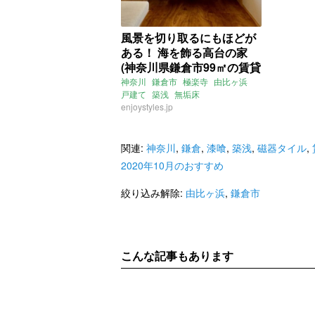
風景を切り取るにもほどが
ある！ 海を飾る高台の家
(神奈川県鎌倉市99㎡の賃貸
物件)
神奈川
鎌倉市
極楽寺
由比ヶ浜
戸建て
築浅
無垢床
ルーフバルコニー
enjoystyles.jp
眺望
海近
書斎
3SLDK
ENJOYSTYLE
賃貸
関連:
神奈川
,
鎌倉
,
漆喰
,
築浅
,
磁器タイル
,
2020年10月のおすすめ
絞り込み解除:
由比ヶ浜
,
鎌倉市
こんな記事もあります