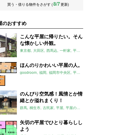
8/7
買う・借りる物件をさがす (
更新)
屋のおすすめ
こんな平屋に帰りたい。そん
な懐かしい外観。
東京都
大田区
西馬込
一軒家
平屋
庭付き
西馬込駅
平屋のおすす
ほんのりかわいい平屋の人。
goodroom
福岡
福岡市中央区
平屋
平屋のおすすめ
六本松駅
20
のんびり空気感！風情とか情
緒とか溢れまくり！
群馬
桐生市
古民家
平屋
平屋のおすすめ
運動公園駅
矢切の平屋でひとり暮らしし
よう