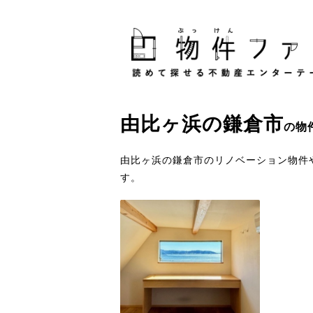
由比ヶ浜
の
鎌倉市
の物
由比ヶ浜の鎌倉市のリノベーション物件
す。