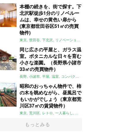
本棚の続きを、街で探す。下
北沢駅徒歩1分のリノベルー
ムは、幸せの黄色い扉から
(東京都世田谷区51㎡の売買
物件)
東京
世田谷
下北沢
リノベーション
1LDK
本棚
ライター：ほしり
同じ広さの平屋と、ガラス温
室。ボタニカルな日々を育む
小さな楽園。（長野県小諸市
33㎡の売買物件）
長野
小諸市
平屋
温室
コンパクト
自然
植物
庭
吹き抜け
無垢
昭和のおっちゃん物件で、柿
の木を眺めながら、昼風呂で
もいかがでしょう（東京都荒
川区37㎡の賃貸物件）
東京
荒川区
レトロ
一人暮らし
タイル
昭和レトロ
大家女子
トダ
もっとみる