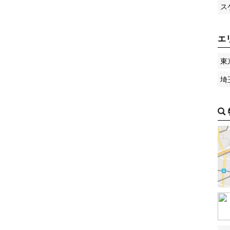
ス
エ
東
埼