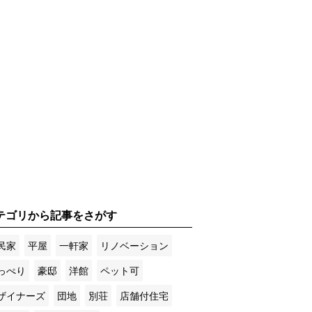
テゴリから記事をさがす
民家
平屋
一軒家
リノベーション
っぺり
豪邸
洋館
ペット可
ザイナーズ
団地
別荘
店舗付住宅