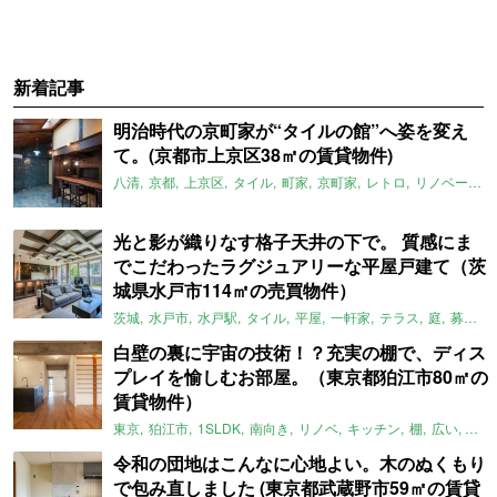
新着記事
明治時代の京町家が“タイルの館”へ姿を変え
て。(京都市上京区38㎡の賃貸物件)
八清
京都
上京区
タイル
町家
京町家
レトロ
リノベーション
光と影が織りなす格子天井の下で。 質感にま
でこだわったラグジュアリーな平屋戸建て（茨
城県水戸市114㎡の売買物件）
茨城
水戸市
水戸駅
タイル
平屋
一軒家
テラス
庭
募集中
白壁の裏に宇宙の技術！？充実の棚で、ディス
プレイを愉しむお部屋。（東京都狛江市80㎡の
賃貸物件）
東京
狛江市
1SLDK
南向き
リノベ
キッチン
棚
広い
ガイ
令和の団地はこんなに心地よい。木のぬくもり
で包み直しました (東京都武蔵野市59㎡の賃貸