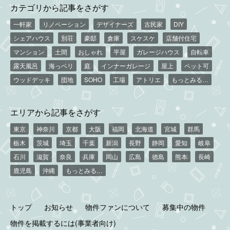
カテゴリから記事をさがす
一軒家
リノベーション
デザイナーズ
古民家
DIY
シェアハウス
別荘
豪邸
倉庫
スケスケ
店舗付住宅
マンション
土間
おしゃれ
平屋
ガレージハウス
自転車
露天風呂
海っペリ
庭
インナーガレージ
屋上
ペット可
ウッドデッキ
団地
SOHO
工場
アトリエ
もっとみる…
エリアから記事をさがす
東京
神奈川
京都
大阪
福岡
北海道
宮城
群馬
栃木
茨城
埼玉
千葉
新潟
長野
静岡
愛知
岐阜
石川
滋賀
奈良
兵庫
岡山
広島
徳島
熊本
長崎
鹿児島
沖縄
もっとみる…
トップ
お知らせ
物件ファンについて
募集中の物件
物件を掲載するには(事業者向け)