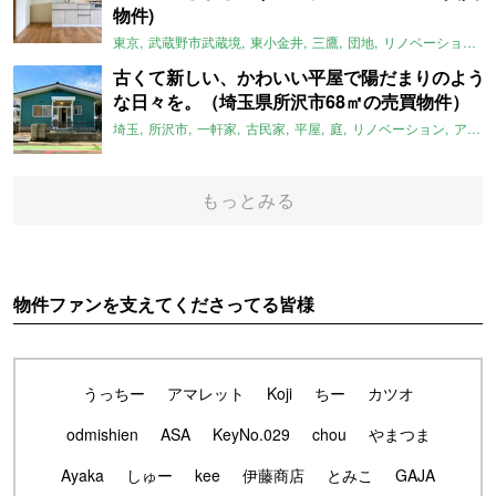
物件)
東京
武蔵野市武蔵境
東小金井
三鷹
団地
リノベーション
古くて新しい、かわいい平屋で陽だまりのよう
な日々を。（埼玉県所沢市68㎡の売買物件）
埼玉
所沢市
一軒家
古民家
平屋
庭
リノベーション
アメリカンハウス
もっとみる
物件ファンを支えてくださってる皆様
うっちー
アマレット
Koji
ちー
カツオ
odmishien
ASA
KeyNo.029
chou
やまつま
Ayaka
しゅー
kee
伊藤商店
とみこ
GAJA