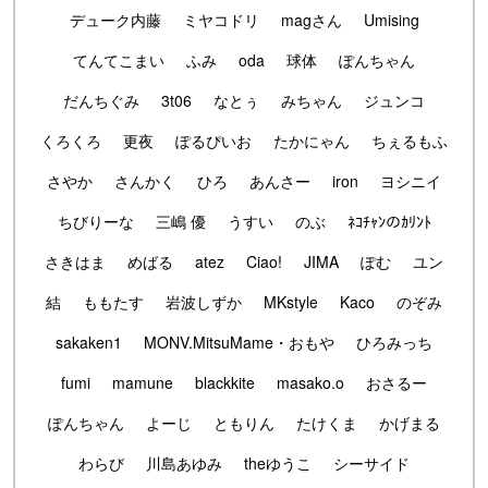
デューク内藤
ミヤコドリ
magさん
Umising
てんてこまい
ふみ
oda
球体
ぽんちゃん
だんちぐみ
3t06
なとぅ
みちゃん
ジュンコ
くろくろ
更夜
ぽるぴいお
たかにゃん
ちぇるもふ
さやか
さんかく
ひろ
あんさー
iron
ヨシニイ
ちびりーな
三嶋 優
うすい
のぶ
ﾈｺﾁｬﾝのｶﾘﾝﾄ
さきはま
めばる
atez
Ciao!
JIMA
ぽむ
ユン
結
ももたす
岩波しずか
MKstyle
Kaco
のぞみ
sakaken1
MONV.MitsuMame・おもや
ひろみっち
fumi
mamune
blackkite
masako.o
おさるー
ぽんちゃん
よーじ
ともりん
たけくま
かげまる
わらび
川島あゆみ
theゆうこ
シーサイド