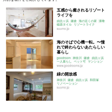
五感から癒されるリゾート
ライフを
由比ヶ浜
鎌倉
海の近くの家
漆喰
磁器タイル
リゾートライク
リノベマンション
suumo.jp
海のそばで心機一転。〜憧
れで終わらないあたらしい
暮らし
goodroom
神奈川
鎌倉
由比ヶ浜
一人暮らし
ペット可
マンション
憧れで終わらないあたらしい暮らし
www.goodrooms.jp
2020年10月のおすすめ
緑の開放感
神奈川
鎌倉
由比ヶ浜
和田塚
リノベーション
suumo.jp