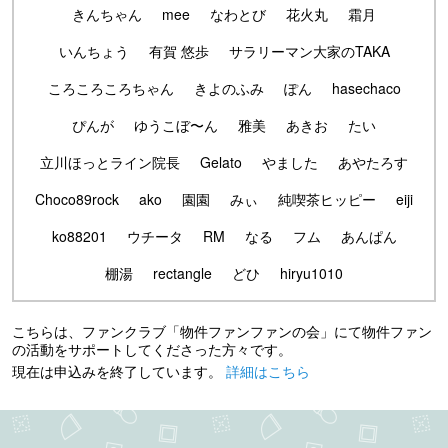
きんちゃん
mee
なわとび
花火丸
霜月
いんちょう
有賀 悠歩
サラリーマン大家のTAKA
ころころころちゃん
きよのふみ
ぽん
hasechaco
ぴんが
ゆうこぼ〜ん
雅美
あきお
たい
立川ほっとライン院長
Gelato
やました
あやたろす
Choco89rock
ako
園園
みぃ
純喫茶ヒッピー
eiji
ko88201
ウチータ
RM
なる
フム
あんぱん
棚湯
rectangle
どひ
hiryu1010
こちらは、ファンクラブ「物件ファンファンの会」にて物件ファン
の活動をサポートしてくださった方々です。
現在は申込みを終了しています。
詳細はこちら