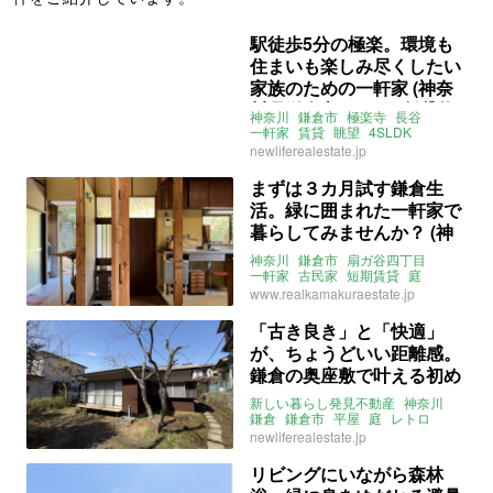
駅徒歩5分の極楽。環境も
住まいも楽しみ尽くしたい
家族のための一軒家 (神奈
川県鎌倉市115㎡の賃貸物
神奈川
鎌倉市
極楽寺
長谷
件)
一軒家
賃貸
眺望
4SLDK
二人暮らし
ファミリー
賃貸
newliferealestate.jp
まずは３カ月試す鎌倉生
活。緑に囲まれた一軒家で
暮らしてみませんか？ (神
奈川県鎌倉市78㎡の賃貸物
神奈川
鎌倉市
扇ガ谷四丁目
件)
一軒家
古民家
短期賃貸
庭
家具付き
ペット相談可
www.realkamakuraestate.jp
住居兼事務所可
賃貸
「古き良き」と「快適」
が、ちょうどいい距離感。
鎌倉の奥座敷で叶える初め
ての平屋暮らし (神奈川県
新しい暮らし発見不動産
神奈川
鎌倉市76㎡の賃貸物件)
鎌倉
鎌倉市
平屋
庭
レトロ
一軒家
4DK
賃貸
newliferealestate.jp
リビングにいながら森林