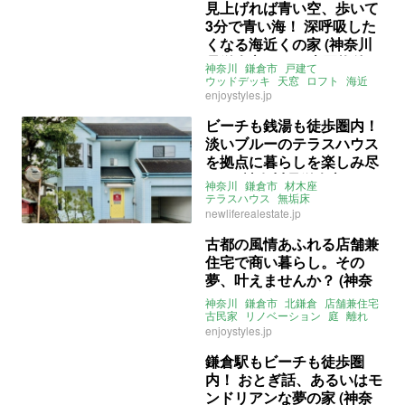
見上げれば青い空、歩いて
3分で青い海！ 深呼吸した
くなる海近くの家 (神奈川
県鎌倉市86㎡の売買物件)
神奈川
鎌倉市
戸建て
ウッドデッキ
天窓
ロフト
海近
2SLDK
SOHO可
売買
enjoystyles.jp
ビーチも銭湯も徒歩圏内！
淡いブルーのテラスハウス
を拠点に暮らしを楽しみ尽
くす (神奈川県鎌倉市78㎡
神奈川
鎌倉市
材木座
の賃貸物件)
テラスハウス
無垢床
ベイウィンドウ
海近
3LDK
賃貸
newliferealestate.jp
古都の風情あふれる店舗兼
住宅で商い暮らし。その
夢、叶えませんか？ (神奈
川県鎌倉市115㎡の売買物
神奈川
鎌倉市
北鎌倉
店舗兼住宅
件)
古民家
リノベーション
庭
離れ
売買
enjoystyles.jp
鎌倉駅もビーチも徒歩圏
内！ おとぎ話、あるいはモ
ンドリアンな夢の家 (神奈