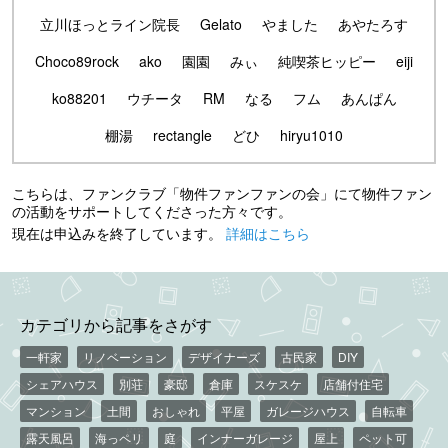
立川ほっとライン院長
Gelato
やました
あやたろす
Choco89rock
ako
園園
みぃ
純喫茶ヒッピー
eiji
ko88201
ウチータ
RM
なる
フム
あんぱん
棚湯
rectangle
どひ
hiryu1010
こちらは、ファンクラブ「物件ファンファンの会」にて物件ファン
の活動をサポートしてくださった方々です。
現在は申込みを終了しています。
詳細はこちら
カテゴリから記事をさがす
一軒家
リノベーション
デザイナーズ
古民家
DIY
シェアハウス
別荘
豪邸
倉庫
スケスケ
店舗付住宅
マンション
土間
おしゃれ
平屋
ガレージハウス
自転車
露天風呂
海っペリ
庭
インナーガレージ
屋上
ペット可