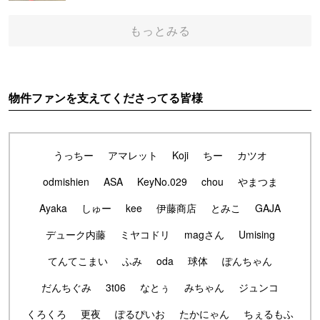
もっとみる
物件ファンを支えてくださってる皆様
うっちー
アマレット
Koji
ちー
カツオ
odmishien
ASA
KeyNo.029
chou
やまつま
Ayaka
しゅー
kee
伊藤商店
とみこ
GAJA
デューク内藤
ミヤコドリ
magさん
Umising
てんてこまい
ふみ
oda
球体
ぽんちゃん
だんちぐみ
3t06
なとぅ
みちゃん
ジュンコ
くろくろ
更夜
ぽるぴいお
たかにゃん
ちぇるもふ