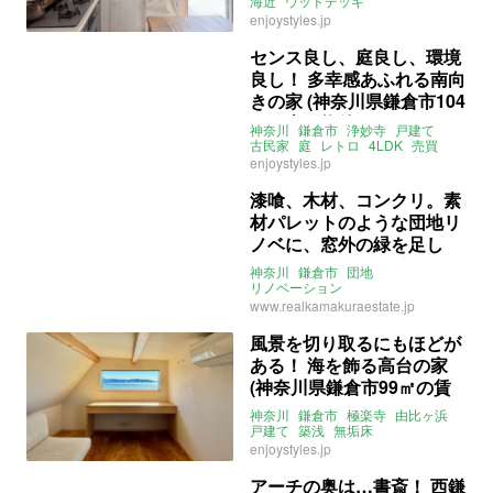
海近
ウッドデッキ
シャビーシック
3LDK
売買
売買
enjoystyles.jp
センス良し、庭良し、環境
良し！ 多幸感あふれる南向
きの家 (神奈川県鎌倉市104
㎡の売買物件)
神奈川
鎌倉市
浄妙寺
戸建て
古民家
庭
レトロ
4LDK
売買
enjoystyles.jp
漆喰、木材、コンクリ。素
材パレットのような団地リ
ノベに、窓外の緑を足し
て。(神奈川県鎌倉市73㎡
神奈川
鎌倉市
団地
の賃貸物件)
リノベーション
鎌倉グリーンハイツ
一人暮らし
www.realkamakuraestate.jp
二人暮らし
賃貸
風景を切り取るにもほどが
ある！ 海を飾る高台の家
(神奈川県鎌倉市99㎡の賃
貸物件)
神奈川
鎌倉市
極楽寺
由比ヶ浜
戸建て
築浅
無垢床
ルーフバルコニー
眺望
海近
書斎
enjoystyles.jp
3SLDK
ENJOYSTYLE
賃貸
アーチの奥は…書斎！ 西鎌