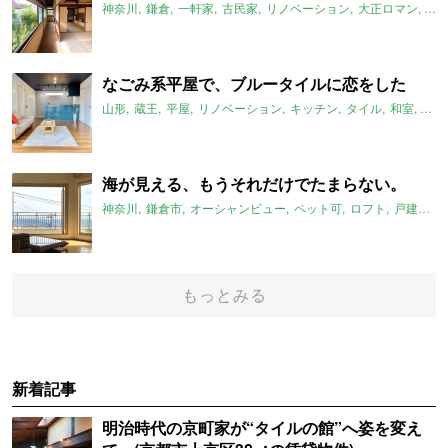
神奈川
鎌倉
一軒家
古民家
リノベーション
大正ロマン
レ
なごみ系平屋で、ブルータイルに恋をした
山形
蔵王
平屋
リノベーション
キッチン
タイル
和室
畳
海が見える、もうそれだけでたまらない。
神奈川
鎌倉市
オーシャンビュー
ペット可
ロフト
戸建て
もっとみる
新着記事
明治時代の京町家が“タイルの館”へ姿を変え