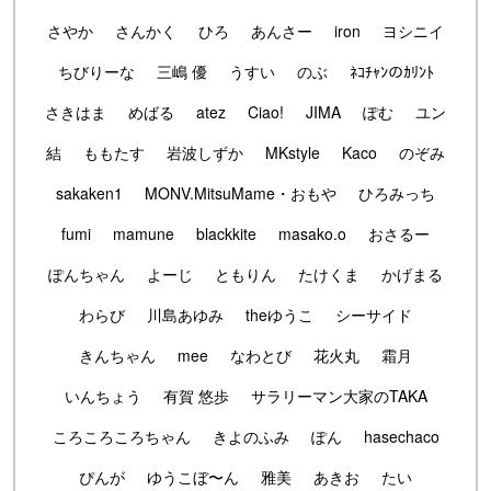
さやか
さんかく
ひろ
あんさー
iron
ヨシニイ
ちびりーな
三嶋 優
うすい
のぶ
ﾈｺﾁｬﾝのｶﾘﾝﾄ
さきはま
めばる
atez
Ciao!
JIMA
ぽむ
ユン
結
ももたす
岩波しずか
MKstyle
Kaco
のぞみ
sakaken1
MONV.MitsuMame・おもや
ひろみっち
fumi
mamune
blackkite
masako.o
おさるー
ぽんちゃん
よーじ
ともりん
たけくま
かげまる
わらび
川島あゆみ
theゆうこ
シーサイド
きんちゃん
mee
なわとび
花火丸
霜月
いんちょう
有賀 悠歩
サラリーマン大家のTAKA
ころころころちゃん
きよのふみ
ぽん
hasechaco
ぴんが
ゆうこぼ〜ん
雅美
あきお
たい