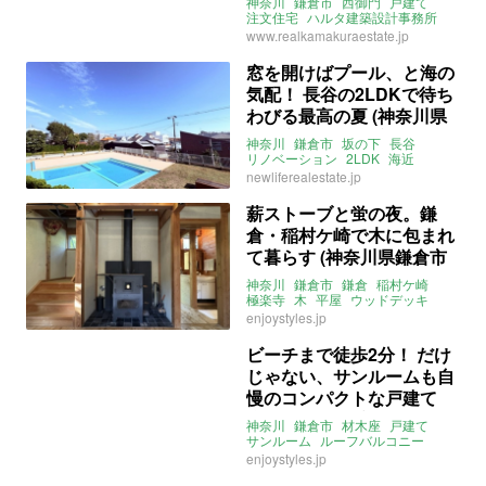
神奈川
鎌倉市
西御門
戸建て
件)
注文住宅
ハルタ建築設計事務所
Juuri
庭
2LDK
駐車スペース
www.realkamakuraestate.jp
鶏小屋
ペット相談可
賃貸
窓を開けばプール、と海の
気配！ 長谷の2LDKで待ち
わびる最高の夏 (神奈川県
鎌倉市54㎡の賃貸物件)
神奈川
鎌倉市
坂の下
長谷
リノベーション
2LDK
海近
プール
バルコニー
一人暮らし
newliferealestate.jp
二人暮らし
賃貸
薪ストーブと蛍の夜。鎌
倉・稲村ケ崎で木に包まれ
て暮らす (神奈川県鎌倉市
119㎡の売買物件)
神奈川
鎌倉市
鎌倉
稲村ケ崎
極楽寺
木
平屋
ウッドデッキ
二世帯住宅
薪ストーブ
DIY
enjoystyles.jp
アウトドア
自然
山
海
ENJOYSTYLE
売買
ビーチまで徒歩2分！ だけ
じゃない、サンルームも自
慢のコンパクトな戸建て
(神奈川県鎌倉市72㎡の売
神奈川
鎌倉市
材木座
戸建て
買物件)
サンルーム
ルーフバルコニー
ロフト
1LDK
事務所利用可
海近
enjoystyles.jp
売買