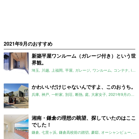
2021年9月のおすすめ
新築平屋ワンルーム（ガレージ付き）という世
界観。
埼玉
川越
上福岡
平屋
ガレージ
ワンルーム
コンテナ
instagram
かわいいだけじゃないんですよ、このおうち。
兵庫
神戸
一軒家
別荘
断熱
庭
大家女子
2021年9月のおすすめ
湘南・鎌倉の理想の眺望、探していたのはここ
でした！
鎌倉
七里ヶ浜
鎌倉高校前の踏切
豪邸
オーシャンビュー
ス