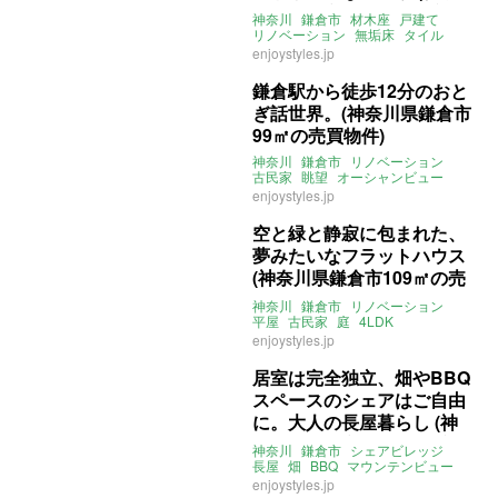
川県鎌倉市125㎡の賃貸物
神奈川
鎌倉市
材木座
戸建て
件)
リノベーション
無垢床
タイル
サンルーム
賃貸
4LDK
enjoystyles.jp
ペット飼育相談可
賃貸
鎌倉駅から徒歩12分のおと
ぎ話世界。(神奈川県鎌倉市
99㎡の売買物件)
神奈川
鎌倉市
リノベーション
古民家
眺望
オーシャンビュー
売買
enjoystyles.jp
空と緑と静寂に包まれた、
夢みたいなフラットハウス
(神奈川県鎌倉市109㎡の売
買物件)
神奈川
鎌倉市
リノベーション
平屋
古民家
庭
4LDK
ENJOYSTYLE
売買
enjoystyles.jp
居室は完全独立、畑やBBQ
スペースのシェアはご自由
に。大人の長屋暮らし (神
奈川県鎌倉市47㎡の賃貸物
神奈川
鎌倉市
シェアビレッジ
件)
長屋
畑
BBQ
マウンテンビュー
賃貸
賃貸
enjoystyles.jp