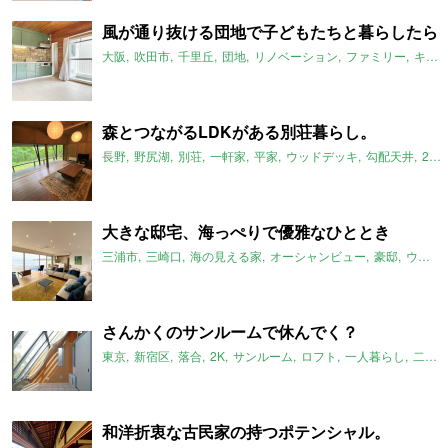
風が通り抜ける団地で子どもたちと暮らしたら
大阪
吹田市
千里丘
団地
リノベーション
ファミリー
キッチン
森とつながるLDKがある別荘暮らし。
長野
野尻湖
別荘
一軒家
平家
ウッドデッキ
勾配天井
2021年9月のおすすめ
大きな邸宅、海っぺりで優雅なひととき
三浦市
三崎口
海の見える家
オーシャンビュー
豪邸
ウッドデッキ
さんかくのサンルームで休んでく？
東京
新宿区
落合
2K
サンルーム
ロフト
一人暮らし
二人暮らし
和洋折衷な古民家の持つポテンシャル。