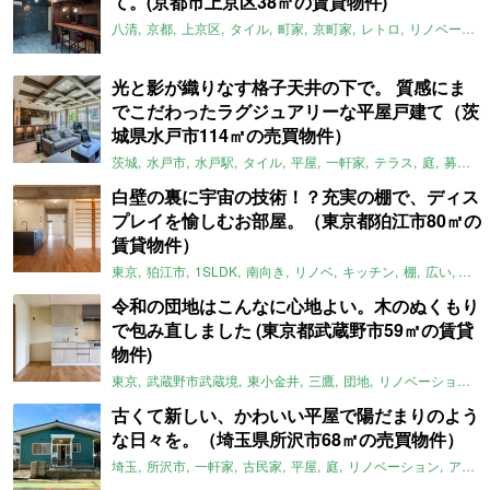
て。(京都市上京区38㎡の賃貸物件)
八清
京都
上京区
タイル
町家
京町家
レトロ
リノベーション
光と影が織りなす格子天井の下で。 質感にま
でこだわったラグジュアリーな平屋戸建て（茨
城県水戸市114㎡の売買物件）
茨城
水戸市
水戸駅
タイル
平屋
一軒家
テラス
庭
募集中
白壁の裏に宇宙の技術！？充実の棚で、ディス
プレイを愉しむお部屋。（東京都狛江市80㎡の
賃貸物件）
東京
狛江市
1SLDK
南向き
リノベ
キッチン
棚
広い
ガイ
令和の団地はこんなに心地よい。木のぬくもり
で包み直しました (東京都武蔵野市59㎡の賃貸
物件)
東京
武蔵野市武蔵境
東小金井
三鷹
団地
リノベーション
古くて新しい、かわいい平屋で陽だまりのよう
な日々を。（埼玉県所沢市68㎡の売買物件）
埼玉
所沢市
一軒家
古民家
平屋
庭
リノベーション
アメリカンハウス