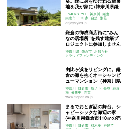
浴。緑に身をゆだねる避暑
地を我が家に (神奈川県鎌
倉市195㎡の売買物件)
ENJOYSTYLE
神奈川
鎌倉
鎌倉市
一軒家
自然
別荘
セカンドハウス
緑
売買
enjoystyles.jp
鎌倉の御成商店街に“みん
なの居場所”を残す建築プ
ロジェクトに参加しません
か？
神奈川県
鎌倉市
お知らせ
クラウドファンディング
digkamakura
鎌倉R不動産
まちづくり
居場所づくり
由比ヶ浜をリビングに。鎌
倉の海を抱くオーシャンビ
ューマンション（神奈川県
鎌倉市66㎡の売買物件）
神奈川
鎌倉市
坂ノ下
長谷
絶景
海
募集中
売買
www.stepon.co.jp
まるでおとぎ話の舞台。シ
ャビーシックな海辺の家
(神奈川県鎌倉市110㎡の売
買物件)
神奈川
鎌倉市
材木座
戸建て