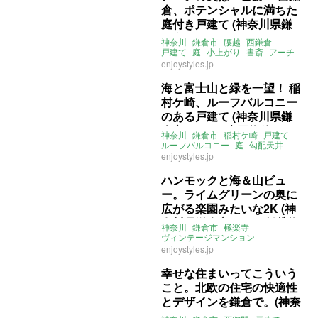
倉、ポテンシャルに満ちた
庭付き戸建て (神奈川県鎌
倉市136㎡の売買物件)
神奈川
鎌倉市
腰越
西鎌倉
戸建て
庭
小上がり
書斎
アーチ
天窓
駐車場
眺望
5LDK
売買
enjoystyles.jp
海と富士山と緑を一望！ 稲
村ケ崎、ルーフバルコニー
のある戸建て (神奈川県鎌
倉市112㎡の売買物件)
神奈川
鎌倉市
稲村ケ崎
戸建て
ルーフバルコニー
庭
勾配天井
オーシャンビュー
海近
enjoystyles.jp
サーフエントランス
4LDK
借地権
ENJOYSTYLE
売買
ハンモックと海＆山ビュ
ー。ライムグリーンの奥に
広がる楽園みたいな2K (神
奈川県鎌倉市34㎡の賃貸物
神奈川
鎌倉市
極楽寺
件)
ヴィンテージマンション
リノベーション
2K
眺望
enjoystyles.jp
ヒノキ風呂
ハンモック
賃貸
幸せな住まいってこういう
こと。北欧の住宅の快適性
とデザインを鎌倉で。(神奈
川県鎌倉市105㎡の賃貸物