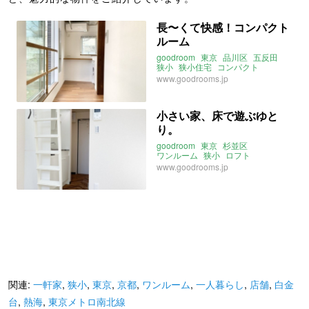
長〜くて快感！コンパクト
ルーム
goodroom
東京
品川区
五反田
狭小
狭小住宅
コンパクト
一人暮らし
ワンルーム
www.goodrooms.jp
小さい家、床で遊ぶゆと
り。
goodroom
東京
杉並区
ワンルーム
狭小
ロフト
ヘリンボーン
畳
一人暮らし
www.goodrooms.jp
狭小住宅
関連:
一軒家
,
狭小
,
東京
,
京都
,
ワンルーム
,
一人暮らし
,
店舗
,
白金
台
,
熱海
,
東京メトロ南北線