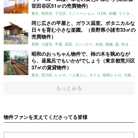
世田谷区51㎡の売買物件)
東京
世田谷
下北沢
リノベーション
1LDK
本棚
ライター：ほしりょうこ
同じ広さの平屋と、ガラス温室。ボタニカルな
日々を育む小さな楽園。（長野県小諸市33㎡の
売買物件）
長野
小諸市
平屋
温室
コンパクト
自然
植物
庭
吹き抜け
昭和のおっちゃん物件で、柿の木を眺めなが
ら、昼風呂でもいかがでしょう（東京都荒川区
37㎡の賃貸物件）
東京
荒川区
レトロ
一人暮らし
タイル
昭和レトロ
大家女子
もっとみる
物件ファンを支えてくださってる皆様