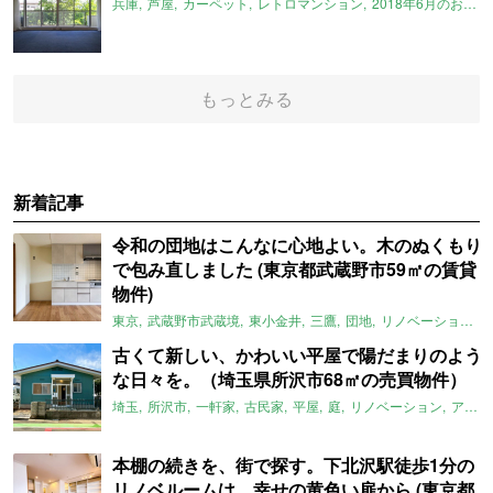
兵庫
芦屋
カーペット
レトロマンション
2018年6月のおすすめ
もっとみる
新着記事
令和の団地はこんなに心地よい。木のぬくもり
で包み直しました (東京都武蔵野市59㎡の賃貸
物件)
東京
武蔵野市武蔵境
東小金井
三鷹
団地
リノベーション
古くて新しい、かわいい平屋で陽だまりのよう
な日々を。（埼玉県所沢市68㎡の売買物件）
埼玉
所沢市
一軒家
古民家
平屋
庭
リノベーション
アメリカンハウス
本棚の続きを、街で探す。下北沢駅徒歩1分の
リノベルームは、幸せの黄色い扉から (東京都