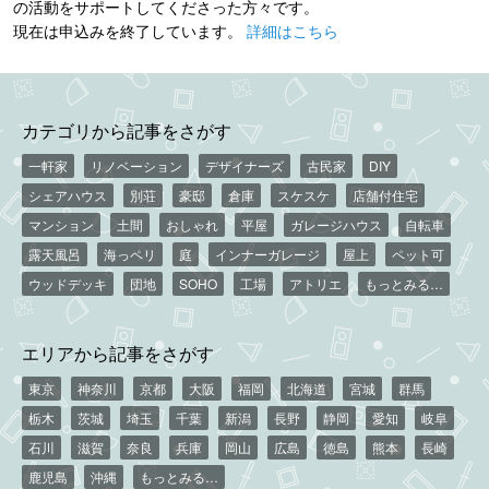
の活動をサポートしてくださった方々です。
現在は申込みを終了しています。
詳細はこちら
カテゴリから記事をさがす
一軒家
リノベーション
デザイナーズ
古民家
DIY
シェアハウス
別荘
豪邸
倉庫
スケスケ
店舗付住宅
マンション
土間
おしゃれ
平屋
ガレージハウス
自転車
露天風呂
海っペリ
庭
インナーガレージ
屋上
ペット可
ウッドデッキ
団地
SOHO
工場
アトリエ
もっとみる…
エリアから記事をさがす
東京
神奈川
京都
大阪
福岡
北海道
宮城
群馬
栃木
茨城
埼玉
千葉
新潟
長野
静岡
愛知
岐阜
石川
滋賀
奈良
兵庫
岡山
広島
徳島
熊本
長崎
鹿児島
沖縄
もっとみる…