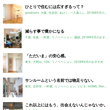
ひとりで住むには広すぎるって？
goodroom
大阪
住吉区
あびこ
一人暮らし
2018年6月のおすすめ
減らす事で豊かになる
千葉
佐倉
一軒家
リノベーション
減築
2018年6月のおすすめ
「ただいま」の安心感。
東京
大岡山
1DK
リノベーション
2018年6月のおすすめ
サンルームという名前では物足りない。
東京
吉祥寺
一軒家
リノベーション
リビタ
HOWS_Renovation
これ以上にはもう、出会えないんじゃないか。