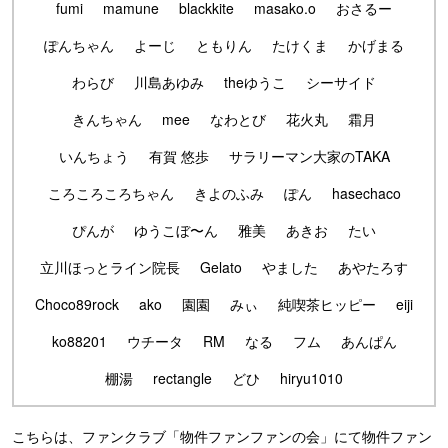
fumi
mamune
blackkite
masako.o
おさるー
ぽんちゃん
よーじ
ともりん
たけくま
かげまる
わらび
川島あゆみ
theゆうこ
シーサイド
きんちゃん
mee
なわとび
花火丸
霜月
いんちょう
有賀 悠歩
サラリーマン大家のTAKA
ころころころちゃん
きよのふみ
ぽん
hasechaco
ぴんが
ゆうこぼ〜ん
雅美
あきお
たい
立川ほっとライン院長
Gelato
やました
あやたろす
Choco89rock
ako
園園
みぃ
純喫茶ヒッピー
eiji
ko88201
ウチータ
RM
なる
フム
あんぱん
棚湯
rectangle
どひ
hiryu1010
こちらは、ファンクラブ「物件ファンファンの会」にて物件ファン