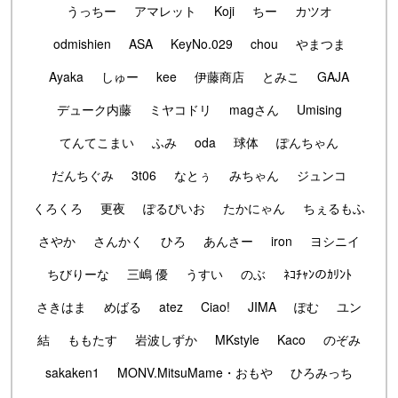
うっちー
アマレット
Koji
ちー
カツオ
odmishien
ASA
KeyNo.029
chou
やまつま
Ayaka
しゅー
kee
伊藤商店
とみこ
GAJA
デューク内藤
ミヤコドリ
magさん
Umising
てんてこまい
ふみ
oda
球体
ぽんちゃん
だんちぐみ
3t06
なとぅ
みちゃん
ジュンコ
くろくろ
更夜
ぽるぴいお
たかにゃん
ちぇるもふ
さやか
さんかく
ひろ
あんさー
iron
ヨシニイ
ちびりーな
三嶋 優
うすい
のぶ
ﾈｺﾁｬﾝのｶﾘﾝﾄ
さきはま
めばる
atez
Ciao!
JIMA
ぽむ
ユン
結
ももたす
岩波しずか
MKstyle
Kaco
のぞみ
sakaken1
MONV.MitsuMame・おもや
ひろみっち