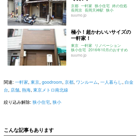
京都
一軒家
狭小住宅
終の住処
長岡京
長岡天神駅
狭小
suumo.jp
極小！超かわいいサイズの
一軒家！
東京
一軒家
リノベーション
狭小住宅
2016年10月のおすすめ
東京都北区
東京メトロ南北線
suumo.jp
王子神谷駅
狭小
関連:
一軒家
,
東京
,
goodroom
,
京都
,
ワンルーム
,
一人暮らし
,
白金
台
,
店舗
,
熱海
,
東京メトロ南北線
絞り込み解除:
狭小住宅
,
狭小
こんな記事もあります