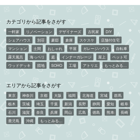
カテゴリから記事をさがす
一軒家
リノベーション
デザイナーズ
古民家
DIY
シェアハウス
別荘
豪邸
倉庫
スケスケ
店舗付住宅
マンション
土間
おしゃれ
平屋
ガレージハウス
自転車
露天風呂
海っペリ
庭
インナーガレージ
屋上
ペット可
ウッドデッキ
団地
SOHO
工場
アトリエ
もっとみる…
エリアから記事をさがす
東京
神奈川
京都
大阪
福岡
北海道
宮城
群馬
栃木
茨城
埼玉
千葉
新潟
長野
静岡
愛知
岐阜
石川
滋賀
奈良
兵庫
岡山
広島
徳島
熊本
長崎
鹿児島
沖縄
もっとみる…