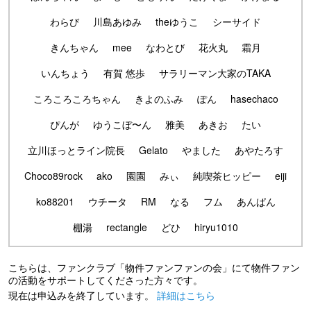
わらび
川島あゆみ
theゆうこ
シーサイド
きんちゃん
mee
なわとび
花火丸
霜月
いんちょう
有賀 悠歩
サラリーマン大家のTAKA
ころころころちゃん
きよのふみ
ぽん
hasechaco
ぴんが
ゆうこぼ〜ん
雅美
あきお
たい
立川ほっとライン院長
Gelato
やました
あやたろす
Choco89rock
ako
園園
みぃ
純喫茶ヒッピー
eiji
ko88201
ウチータ
RM
なる
フム
あんぱん
棚湯
rectangle
どひ
hiryu1010
こちらは、ファンクラブ「物件ファンファンの会」にて物件ファン
の活動をサポートしてくださった方々です。
現在は申込みを終了しています。
詳細はこちら