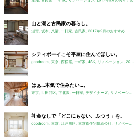
山と湖と古民家の暮らし。
滋賀
坂本
八清
一軒家
古民家
2017年9月のおすすめ
シティボーイこそ平屋に住んでほしい。
goodroom
東京
西荻窪
一軒家
4SK
リノベーション
2017年9月のおすすめ
はぁ...本気で住みたい...。
東京
世田谷区
下北沢
一軒家
デザイナーズ
リノベーション
礼金なしで「どこにもない、ふつう」を。
goodroom
東京
江戸川区
東京都住宅供給公社
リノベーション