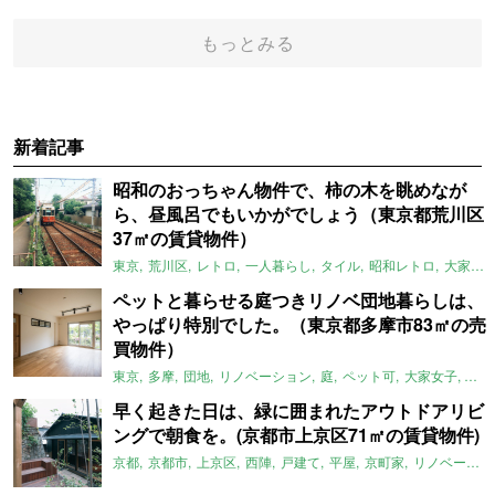
もっとみる
新着記事
昭和のおっちゃん物件で、柿の木を眺めなが
ら、昼風呂でもいかがでしょう（東京都荒川区
37㎡の賃貸物件）
東京
荒川区
レトロ
一人暮らし
タイル
昭和レトロ
大家女子
ペットと暮らせる庭つきリノベ団地暮らしは、
やっぱり特別でした。（東京都多摩市83㎡の売
買物件）
東京
多摩
団地
リノベーション
庭
ペット可
大家女子
団地
早く起きた日は、緑に囲まれたアウトドアリビ
ングで朝食を。(京都市上京区71㎡の賃貸物件)
京都
京都市
上京区
西陣
戸建て
平屋
京町家
リノベーション