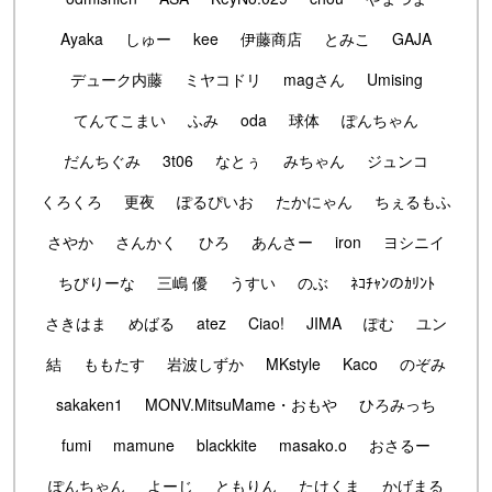
Ayaka
しゅー
kee
伊藤商店
とみこ
GAJA
デューク内藤
ミヤコドリ
magさん
Umising
てんてこまい
ふみ
oda
球体
ぽんちゃん
だんちぐみ
3t06
なとぅ
みちゃん
ジュンコ
くろくろ
更夜
ぽるぴいお
たかにゃん
ちぇるもふ
さやか
さんかく
ひろ
あんさー
iron
ヨシニイ
ちびりーな
三嶋 優
うすい
のぶ
ﾈｺﾁｬﾝのｶﾘﾝﾄ
さきはま
めばる
atez
Ciao!
JIMA
ぽむ
ユン
結
ももたす
岩波しずか
MKstyle
Kaco
のぞみ
sakaken1
MONV.MitsuMame・おもや
ひろみっち
fumi
mamune
blackkite
masako.o
おさるー
ぽんちゃん
よーじ
ともりん
たけくま
かげまる