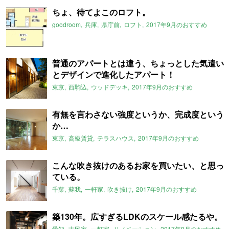
ちょ、待てよこのロフト。
goodroom
兵庫
県庁前
ロフト
2017年9月のおすすめ
普通のアパートとは違う、ちょっとした気遣い
とデザインで進化したアパート！
東京
西駒込
ウッドデッキ
2017年9月のおすすめ
有無を言わさない強度というか、完成度という
か…
東京
高級賃貸
テラスハウス
2017年9月のおすすめ
こんな吹き抜けのあるお家を買いたい、と思っ
ている。
千葉
蘇我
一軒家
吹き抜け
2017年9月のおすすめ
築130年。広すぎるLDKのスケール感たるや。
愛知
古民家
一軒家
リノベーション
2017年9月のおすすめ