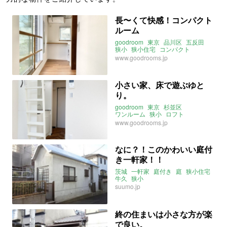
長〜くて快感！コンパクト
ルーム
goodroom
東京
品川区
五反田
狭小
狭小住宅
コンパクト
一人暮らし
ワンルーム
www.goodrooms.jp
小さい家、床で遊ぶゆと
り。
goodroom
東京
杉並区
ワンルーム
狭小
ロフト
ヘリンボーン
畳
一人暮らし
www.goodrooms.jp
狭小住宅
なに？！このかわいい庭付
き一軒家！！
茨城
一軒家
庭付き
庭
狭小住宅
牛久
狭小
suumo.jp
終の住まいは小さな方が楽
で良い。