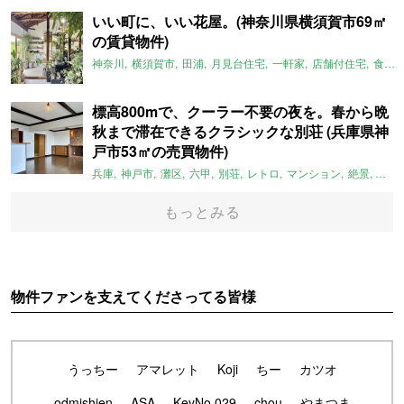
いい町に、いい花屋。(神奈川県横須賀市69㎡
の賃貸物件)
神奈川
横須賀市
田浦
月見台住宅
一軒家
店舗付住宅
食住近接
標高800mで、クーラー不要の夜を。春から晩
秋まで滞在できるクラシックな別荘 (兵庫県神
戸市53㎡の売買物件)
兵庫
神戸市
灘区
六甲
別荘
レトロ
マンション
絶景
避暑
もっとみる
物件ファンを支えてくださってる皆様
うっちー
アマレット
Koji
ちー
カツオ
odmishien
ASA
KeyNo.029
chou
やまつま