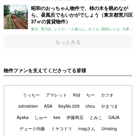
昭和のおっちゃん物件で、柿の木を眺めなが
ら、昼風呂でもいかがでしょう（東京都荒川区
37㎡の賃貸物件）
東京
荒川区
レトロ
一人暮らし
タイル
昭和レトロ
大家女子
もっとみる
物件ファンを支えてくださってる皆様
うっちー
アマレット
Koji
ちー
カツオ
odmishien
ASA
KeyNo.029
chou
やまつま
Ayaka
しゅー
kee
伊藤商店
とみこ
GAJA
デューク内藤
ミヤコドリ
magさん
Umising