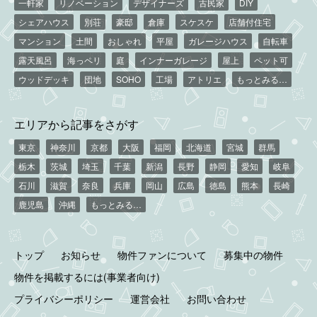
一軒家
リノベーション
デザイナーズ
古民家
DIY
シェアハウス
別荘
豪邸
倉庫
スケスケ
店舗付住宅
マンション
土間
おしゃれ
平屋
ガレージハウス
自転車
露天風呂
海っペリ
庭
インナーガレージ
屋上
ペット可
ウッドデッキ
団地
SOHO
工場
アトリエ
もっとみる…
エリアから記事をさがす
東京
神奈川
京都
大阪
福岡
北海道
宮城
群馬
栃木
茨城
埼玉
千葉
新潟
長野
静岡
愛知
岐阜
石川
滋賀
奈良
兵庫
岡山
広島
徳島
熊本
長崎
鹿児島
沖縄
もっとみる…
トップ
お知らせ
物件ファンについて
募集中の物件
物件を掲載するには(事業者向け)
プライバシーポリシー
運営会社
お問い合わせ