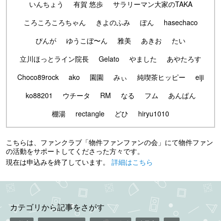
いんちょう
有賀 悠歩
サラリーマン大家のTAKA
ころころころちゃん
きよのふみ
ぽん
hasechaco
ぴんが
ゆうこぼ〜ん
雅美
あきお
たい
立川ほっとライン院長
Gelato
やました
あやたろす
Choco89rock
ako
園園
みぃ
純喫茶ヒッピー
eiji
ko88201
ウチータ
RM
なる
フム
あんぱん
棚湯
rectangle
どひ
hiryu1010
こちらは、ファンクラブ「物件ファンファンの会」にて物件ファン
の活動をサポートしてくださった方々です。
現在は申込みを終了しています。
詳細はこちら
カテゴリから記事をさがす