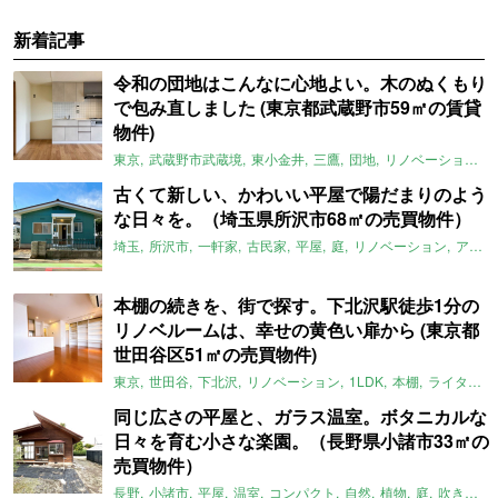
新着記事
令和の団地はこんなに心地よい。木のぬくもり
で包み直しました (東京都武蔵野市59㎡の賃貸
物件)
東京
武蔵野市武蔵境
東小金井
三鷹
団地
リノベーション
古くて新しい、かわいい平屋で陽だまりのよう
な日々を。（埼玉県所沢市68㎡の売買物件）
埼玉
所沢市
一軒家
古民家
平屋
庭
リノベーション
アメリカンハウス
本棚の続きを、街で探す。下北沢駅徒歩1分の
リノベルームは、幸せの黄色い扉から (東京都
世田谷区51㎡の売買物件)
東京
世田谷
下北沢
リノベーション
1LDK
本棚
ライター：ほしりょうこ
同じ広さの平屋と、ガラス温室。ボタニカルな
日々を育む小さな楽園。（長野県小諸市33㎡の
売買物件）
長野
小諸市
平屋
温室
コンパクト
自然
植物
庭
吹き抜け