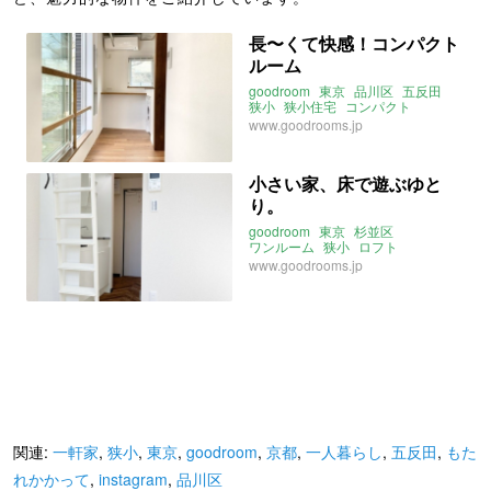
長〜くて快感！コンパクト
ルーム
goodroom
東京
品川区
五反田
狭小
狭小住宅
コンパクト
一人暮らし
ワンルーム
www.goodrooms.jp
小さい家、床で遊ぶゆと
り。
goodroom
東京
杉並区
ワンルーム
狭小
ロフト
ヘリンボーン
畳
一人暮らし
www.goodrooms.jp
狭小住宅
関連:
一軒家
,
狭小
,
東京
,
goodroom
,
京都
,
一人暮らし
,
五反田
,
もた
れかかって
,
instagram
,
品川区