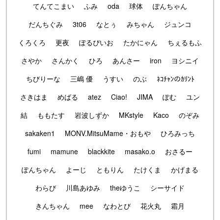
てんてこまい
ふみ
oda
球体
ぽんちゃん
だんちぐみ
3t06
なとぅ
みちゃん
ジュンコ
くろくろ
更夜
ぽるぴいお
たかにゃん
ちぇるもふ
さやか
さんかく
ひろ
あんさー
iron
ヨシニイ
ちびりーな
三嶋 優
うすい
のぶ
ﾈｺﾁｬﾝのｶﾘﾝﾄ
さきはま
めばる
atez
Ciao!
JIMA
ぽむ
ユン
結
ももたす
岩波しずか
MKstyle
Kaco
のぞみ
sakaken1
MONV.MitsuMame・おもや
ひろみっち
fumi
mamune
blackkite
masako.o
おさるー
ぽんちゃん
よーじ
ともりん
たけくま
かげまる
わらび
川島あゆみ
theゆうこ
シーサイド
きんちゃん
mee
なわとび
花火丸
霜月