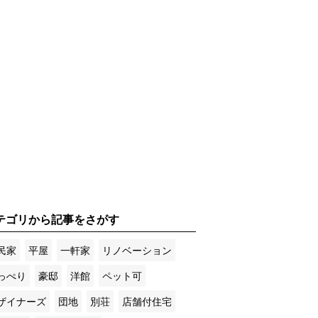
テゴリから記事をさがす
民家
平屋
一軒家
リノベーション
っぺり
豪邸
洋館
ペット可
ザイナーズ
団地
別荘
店舗付住宅