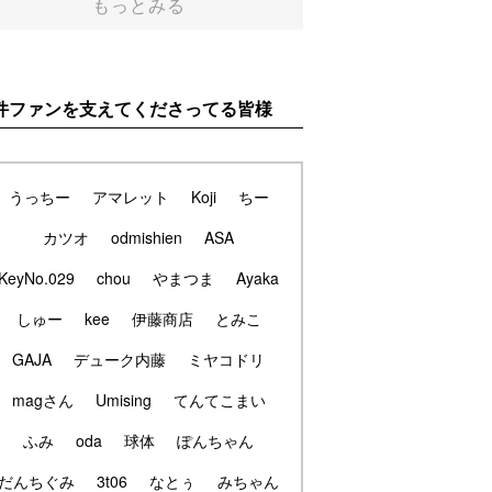
もっとみる
件ファンを支えてくださってる皆様
うっちー
アマレット
Koji
ちー
カツオ
odmishien
ASA
KeyNo.029
chou
やまつま
Ayaka
しゅー
kee
伊藤商店
とみこ
GAJA
デューク内藤
ミヤコドリ
magさん
Umising
てんてこまい
ふみ
oda
球体
ぽんちゃん
だんちぐみ
3t06
なとぅ
みちゃん