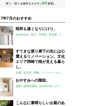
8/6
買う・借りる物件をさがす (
更新)
017年7月のおすすめ
昭和も遠くなりにけり。
goodroom
東京
渋谷区
初台駅
レトロ
和室
2017年7月のおすすめ
すてきな渡り廊下の先には心
震えるリノベーション。文化
エリア岡崎で桜が見える暮ら
し。
京都
左京区
岡崎
リノベーション
桜
2017年7月のおすすめ
おやすみへの階段。
福岡
福岡市西区
goodroom
ロフト
リラックス
バストイレ別
姪浜
こんなに素晴らしいお庭のあ