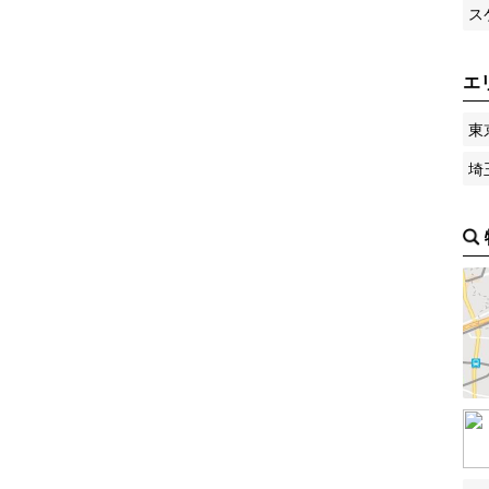
ス
エ
東
埼