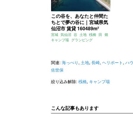
この谷を、あなたと仲間た
ちとで夢の谷に｜宮城県気
仙沼市 賃貸 160489m²
宮城
気仙沼
谷
土地
桟橋
田
畑
キャンプ場
グランピング
オーベルジュ
ヘリポート
賃貸
関連:
海っぺり
,
土地
,
長崎
,
ヘリポート
,
ハ
佐世保
絞り込み解除:
桟橋
,
キャンプ場
こんな記事もあります