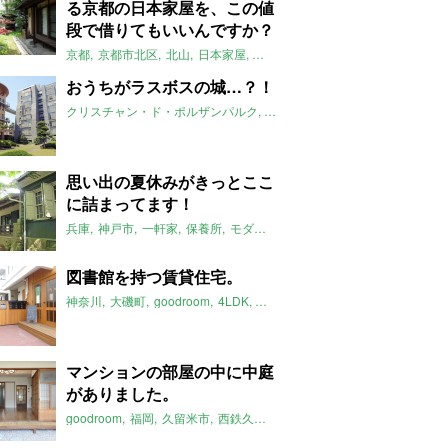
る京都の日本家屋を、この値
段で借りてもいいんですか？
京都
京都市北区
北山
日本家屋
縁側
庭
2017年7月のおすすめ
ル
おうちがラスボスの城…？！
クリスチャン・ド・ポルザンパルク
2017年7月のおすすめ
思い出の夏休みがきっとここ
に詰まってます！
兵庫
神戸市
一軒家
保養所
モダン
2017年7月のおすすめ
図書館を持つ賃貸住宅。
神奈川
大磯町
goodroom
4LDK
リノベーション
ファミリー
ペッ
マンションの部屋の中に中庭
がありました。
goodroom
福岡
久留米市
西鉄久留米駅
リノベーション
中庭
20