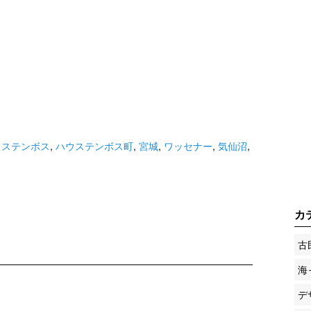
ウステンボス
,
ハウステンボス町
,
宮城
,
ワッセナー
,
気仙沼
,
カ
古
海
デ