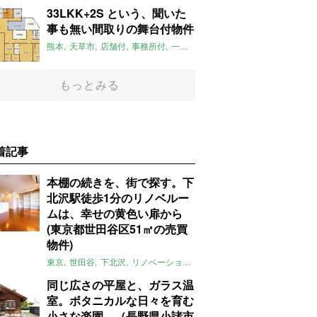
33LKK+2S という、聞いた
事も無い間取りの舞台付物件
熊本
天草市
店舗付
事務所付
一軒家
2017年7月のおすすめ
もっとみる
着記事
本棚の続きを、街で探す。下
北沢駅徒歩1分のリノベルー
ムは、幸せの黄色い扉から
(東京都世田谷区51㎡の売買
物件)
東京
世田谷
下北沢
リノベーション
1LDK
本棚
ライター：ほしり
同じ広さの平屋と、ガラス温
室。ボタニカルな日々を育む
小さな楽園。（長野県小諸市