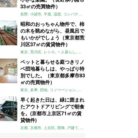
33㎡の売買物件）
長野
小諸市
平屋
温室
コンパクト
自然
植物
庭
吹き抜け
無垢
昭和のおっちゃん物件で、柿
の木を眺めながら、昼風呂で
もいかがでしょう（東京都荒
川区37㎡の賃貸物件）
東京
荒川区
レトロ
一人暮らし
タイル
昭和レトロ
大家女子
トダ
ペットと暮らせる庭つきリノ
ベ団地暮らしは、やっぱり特
別でした。（東京都多摩市83
㎡の売買物件）
東京
多摩
団地
リノベーション
庭
ペット可
大家女子
団地リノベ
早く起きた日は、緑に囲まれ
たアウトドアリビングで朝食
を。(京都市上京区71㎡の賃
貸物件)
京都
京都市
上京区
西陣
戸建て
平屋
京町家
リノベーション
庭