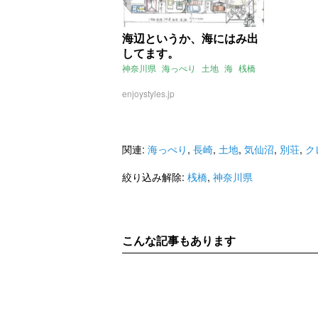
海辺というか、海にはみ出
してます。
神奈川県
海っぺり
土地
海
桟橋
enjoystyles.jp
関連:
海っぺり
,
長崎
,
土地
,
気仙沼
,
別荘
,
ク
絞り込み解除:
桟橋
,
神奈川県
こんな記事もあります