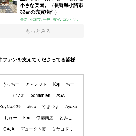
小さな楽園。（長野県小諸市
33㎡の売買物件）
長野
小諸市
平屋
温室
コンパクト
自然
植物
庭
吹き抜け
無垢
もっとみる
件ファンを支えてくださってる皆様
うっちー
アマレット
Koji
ちー
カツオ
odmishien
ASA
KeyNo.029
chou
やまつま
Ayaka
しゅー
kee
伊藤商店
とみこ
GAJA
デューク内藤
ミヤコドリ