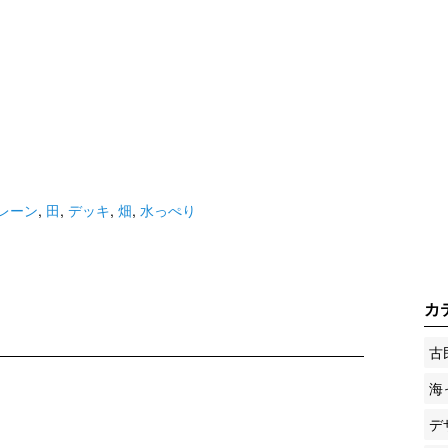
レーン
,
田
,
デッキ
,
畑
,
水っぺり
カ
古
海
デ