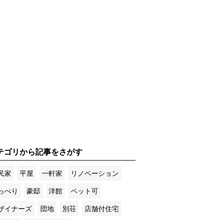
テゴリから記事をさがす
民家
平屋
一軒家
リノベーション
っぺり
豪邸
洋館
ペット可
ザイナーズ
団地
別荘
店舗付住宅