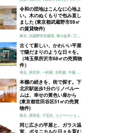
令和の団地はこんなに心地よ
い。木のぬくもりで包み直し
ました (東京都武蔵野市59㎡
の賃貸物件)
東京
武蔵野市武蔵境
東小金井
三鷹
団地
リノベーション
木
2LD
古くて新しい、かわいい平屋
で陽だまりのような日々を。
（埼玉県所沢市68㎡の売買物
件）
埼玉
所沢市
一軒家
古民家
平屋
庭
リノベーション
アメリカンハ
本棚の続きを、街で探す。下
北沢駅徒歩1分のリノベルー
ムは、幸せの黄色い扉から
(東京都世田谷区51㎡の売買
物件)
東京
世田谷
下北沢
リノベーション
1LDK
本棚
ライター：ほしり
同じ広さの平屋と、ガラス温
室。ボタニカルな日々を育む