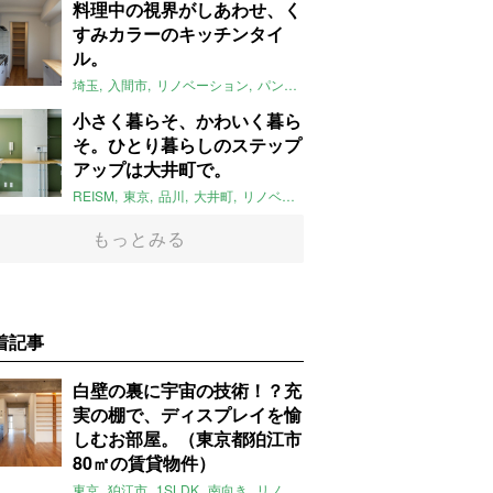
料理中の視界がしあわせ、く
すみカラーのキッチンタイ
ル。
埼玉
入間市
リノベーション
パントリー
キッチン
タイル
instagr
小さく暮らそ、かわいく暮ら
そ。ひとり暮らしのステップ
アップは大井町で。
REISM
東京
品川
大井町
リノベーション
ワンルーム
2022年4
もっとみる
着記事
白壁の裏に宇宙の技術！？充
実の棚で、ディスプレイを愉
しむお部屋。（東京都狛江市
80㎡の賃貸物件）
東京
狛江市
1SLDK
南向き
リノベ
キッチン
棚
広い
ガイナ塗料