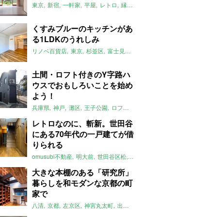
東京
新宿
一軒家
平屋
レトロ
縁側
庭
リノベーション
ストーリ
くすみブルーのキッチンがあ
る1LDKのうれしみ
リノベ百貨店
東京
杉並区
富士見ヶ丘
キッチン
タイル
一人暮ら
土間・ロフト付きのY字路ハ
ウスでおもしろいことを始め
よう！
兵庫県
神戸
灘区
王子公園
ロフト
土間
Y字路
2022年4月のおす
レトロなのに、斬新。世田谷
にある70年代の一戸建てが借
りられる
omusubi不動産
明大前
世田谷区松
レトロ
レトロモダン
和モダン
大きな本棚のある「研究所」
暮らしを和モダンな京都の町
家で
八清
京都
左京区
神宮丸太町
出町柳
町家
リノベーション
レトロ