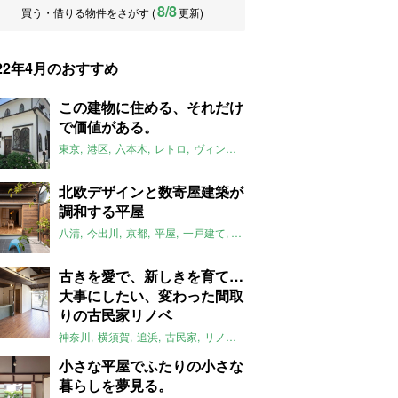
8/8
買う・借りる物件をさがす (
更新)
022年4月のおすすめ
この建物に住める、それだけ
で価値がある。
東京
港区
六本木
レトロ
ヴィンテージ
集合住宅
和朗フラット
2
北欧デザインと数寄屋建築が
調和する平屋
八清
今出川
京都
平屋
一戸建て
レトロ
間取り
二人暮らし
庭
古きを愛で、新しきを育て…
大事にしたい、変わった間取
りの古民家リノベ
神奈川
横須賀
追浜
古民家
リノベーション
キッチン
instagram
E
小さな平屋でふたりの小さな
暮らしを夢見る。