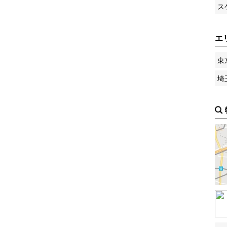
ス
エ
東
埼