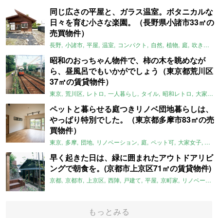
同じ広さの平屋と、ガラス温室。ボタニカルな
日々を育む小さな楽園。（長野県小諸市33㎡の
売買物件）
長野
小諸市
平屋
温室
コンパクト
自然
植物
庭
吹き抜け
昭和のおっちゃん物件で、柿の木を眺めなが
ら、昼風呂でもいかがでしょう（東京都荒川区
37㎡の賃貸物件）
東京
荒川区
レトロ
一人暮らし
タイル
昭和レトロ
大家女子
ペットと暮らせる庭つきリノベ団地暮らしは、
やっぱり特別でした。（東京都多摩市83㎡の売
買物件）
東京
多摩
団地
リノベーション
庭
ペット可
大家女子
団地
早く起きた日は、緑に囲まれたアウトドアリビ
ングで朝食を。(京都市上京区71㎡の賃貸物件)
京都
京都市
上京区
西陣
戸建て
平屋
京町家
リノベーション
もっとみる