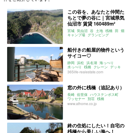
この谷を、あなたと仲間た
ちとで夢の谷に｜宮城県気
仙沼市 賃貸 160489m²
宮城
気仙沼
谷
土地
桟橋
田
畑
キャンプ場
グランピング
オーベルジュ
ヘリポート
賃貸
船付きの船屋的物件という
サイコー♡
静岡
浜松
浜名湖
海っぺり
水っぺり
桟橋
クレーン
デッキ
船付き
船屋
365life-realestate.com
窓の外に桟橋（追記あり）
長崎
佐世保
ハウステンボス町
ワッセナー
別荘
桟橋
ハウステンボス
www.athome.co.jp
終の住処にしたい！自宅の
桟橋から美しい海へ！