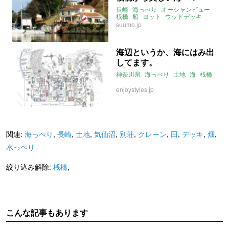
長崎
海っぺり
オーシャンビュー
桟橋
船
ヨット
ウッドデッキ
suumo.jp
海辺というか、海にはみ出
してます。
神奈川県
海っぺり
土地
海
桟橋
enjoystyles.jp
関連:
海っぺり
,
長崎
,
土地
,
気仙沼
,
別荘
,
クレーン
,
田
,
デッキ
,
畑
,
水っぺり
絞り込み解除:
桟橋
,
こんな記事もあります