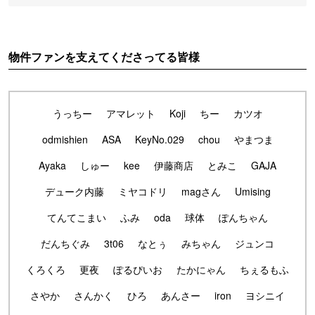
物件ファンを支えてくださってる皆様
うっちー
アマレット
Koji
ちー
カツオ
odmishien
ASA
KeyNo.029
chou
やまつま
Ayaka
しゅー
kee
伊藤商店
とみこ
GAJA
デューク内藤
ミヤコドリ
magさん
Umising
てんてこまい
ふみ
oda
球体
ぽんちゃん
だんちぐみ
3t06
なとぅ
みちゃん
ジュンコ
くろくろ
更夜
ぽるぴいお
たかにゃん
ちぇるもふ
さやか
さんかく
ひろ
あんさー
iron
ヨシニイ