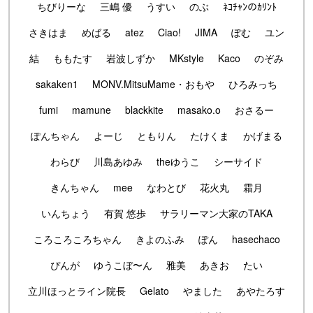
ちびりーな
三嶋 優
うすい
のぶ
ﾈｺﾁｬﾝのｶﾘﾝﾄ
さきはま
めばる
atez
Ciao!
JIMA
ぽむ
ユン
結
ももたす
岩波しずか
MKstyle
Kaco
のぞみ
sakaken1
MONV.MitsuMame・おもや
ひろみっち
fumi
mamune
blackkite
masako.o
おさるー
ぽんちゃん
よーじ
ともりん
たけくま
かげまる
わらび
川島あゆみ
theゆうこ
シーサイド
きんちゃん
mee
なわとび
花火丸
霜月
いんちょう
有賀 悠歩
サラリーマン大家のTAKA
ころころころちゃん
きよのふみ
ぽん
hasechaco
ぴんが
ゆうこぼ〜ん
雅美
あきお
たい
立川ほっとライン院長
Gelato
やました
あやたろす