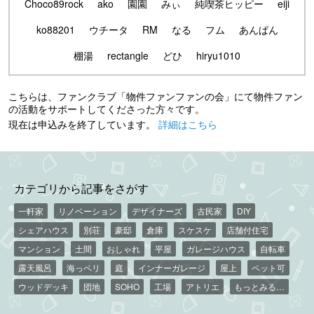
Choco89rock
ako
園園
みぃ
純喫茶ヒッピー
eiji
ko88201
ウチータ
RM
なる
フム
あんぱん
棚湯
rectangle
どひ
hiryu1010
こちらは、ファンクラブ「物件ファンファンの会」にて物件ファン
の活動をサポートしてくださった方々です。
現在は申込みを終了しています。
詳細はこちら
カテゴリから記事をさがす
一軒家
リノベーション
デザイナーズ
古民家
DIY
シェアハウス
別荘
豪邸
倉庫
スケスケ
店舗付住宅
マンション
土間
おしゃれ
平屋
ガレージハウス
自転車
露天風呂
海っペリ
庭
インナーガレージ
屋上
ペット可
ウッドデッキ
団地
SOHO
工場
アトリエ
もっとみる…