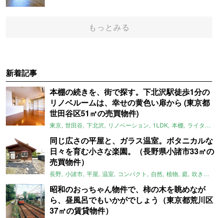
もっとみる
新着記事
本棚の続きを、街で探す。下北沢駅徒歩1分の
リノベルームは、幸せの黄色い扉から (東京都
世田谷区51㎡の売買物件)
東京
世田谷
下北沢
リノベーション
1LDK
本棚
ライター：ほしりょうこ
同じ広さの平屋と、ガラス温室。ボタニカルな
日々を育む小さな楽園。（長野県小諸市33㎡の
売買物件）
長野
小諸市
平屋
温室
コンパクト
自然
植物
庭
吹き抜け
昭和のおっちゃん物件で、柿の木を眺めなが
ら、昼風呂でもいかがでしょう（東京都荒川区
37㎡の賃貸物件）