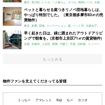
東京
荒川区
レトロ
一人暮らし
タイル
昭和レトロ
大家女子
ペットと暮らせる庭つきリノベ団地暮らしは、
やっぱり特別でした。（東京都多摩市83㎡の売
買物件）
東京
多摩
団地
リノベーション
庭
ペット可
大家女子
団地
早く起きた日は、緑に囲まれたアウトドアリビ
ングで朝食を。(京都市上京区71㎡の賃貸物件)
京都
京都市
上京区
西陣
戸建て
平屋
京町家
リノベーション
もっとみる
物件ファンを支えてくださってる皆様
うっちー
アマレット
Koji
ちー
カツオ