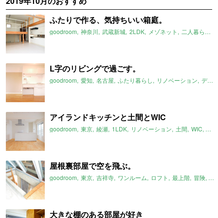
2019年10月のおすすめ
ふたりで作る、気持ちいい箱庭。
goodroom
神奈川
武蔵新城
2LDK
メゾネット
二人暮らし
L字のリビングで過ごす。
goodroom
愛知
名古屋
ふたり暮らし
リノベーション
デザイナーズ
アイランドキッチンと土間とWIC
goodroom
東京
綾瀬
1LDK
リノベーション
土間
WIC
20
屋根裏部屋で空を飛ぶ。
goodroom
東京
吉祥寺
ワンルーム
ロフト
最上階
冒険
2
大きな棚のある部屋が好き