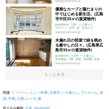
キラキラ
出汐
広島
www.goodrooms.jp
ライター：増成かおり
賃貸
優雅なカーブと陽だまりの
中ではじめる新生活。(広島
市中区35㎡の賃貸物件)
goodroom
1DK
一人暮らし
ステージ
半円
窓
日当たり
女性限定
広島
白島
www.goodrooms.jp
木漏れ日の部屋で緑を眺め
る癒やしの日々。(広島県広
島市33㎡の賃貸物件)
goodroom
1LDK
一人暮らし
女性限定
1階
和室
琉球畳
広島
東区
牛田
www.goodrooms.jp
もっとみる
関連:
リノベーション
,
一軒家
,
広島市
,
一人暮らし
,
ワンルーム
,
賃
貸
,
平屋
,
土間
,
レトロ
,
庭
絞り込み解除:
広島
,
goodroom