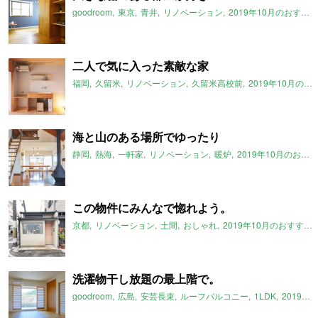
goodroom
東京
青井
リノベーション
2019年10月のおすすめ
二人で気に入った素敵な家
福岡
久留米
リノベーション
久留米高校前
2019年10月のおすすめ
海と山のある場所でゆったり
静岡
熱海
一軒家
リノベーション
暖炉
2019年10月のおすすめ
この物件にみんなで惚れよう。
京都
リノベーション
土間
おしゃれ
2019年10月のおすすめ
洗濯物干し放題の最上階で。
goodroom
広島
安芸長束
ルーフバルコニー
1LDK
2019年10月のおすすめ