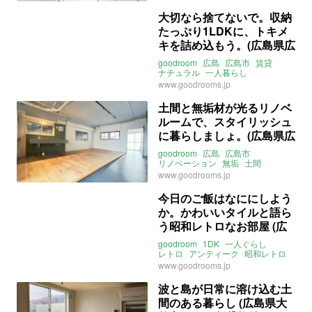
大切なら捨てないで。収納
たっぷり1LDKに、トキメ
キを詰め込もう。(広島県広
島市31㎡の賃貸物件)
goodroom
広島
広島市
賃貸
ナチュラル
一人暮らし
ライター：くまのなな
賃貸
www.goodrooms.jp
土間と無垢材が光るリノベ
ルームで、スタイリッシュ
に暮らしましょ。(広島県広
島市49㎡の賃貸物件)
goodroom
広島
広島市
リノベーション
無垢
土間
ライター：くまのなな
賃貸
www.goodrooms.jp
今日のご飯はなににしよう
か。かわいいタイルと語ら
う昭和レトロなお部屋 (広
島市西区22㎡の賃貸物件)
goodroom
1DK
一人ぐらし
レトロ
アンティーク
昭和レトロ
昭和
タイル
賃料
広島
西区
www.goodrooms.jp
三篠
山陽本線
可部線
広島電鉄横川線
横川駅
波と島が日常に溶け込む土
ライター：増成かおり
賃貸
間のある暮らし (広島県大