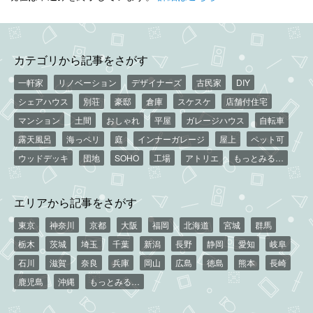
カテゴリから記事をさがす
一軒家
リノベーション
デザイナーズ
古民家
DIY
シェアハウス
別荘
豪邸
倉庫
スケスケ
店舗付住宅
マンション
土間
おしゃれ
平屋
ガレージハウス
自転車
露天風呂
海っペリ
庭
インナーガレージ
屋上
ペット可
ウッドデッキ
団地
SOHO
工場
アトリエ
もっとみる…
エリアから記事をさがす
東京
神奈川
京都
大阪
福岡
北海道
宮城
群馬
栃木
茨城
埼玉
千葉
新潟
長野
静岡
愛知
岐阜
石川
滋賀
奈良
兵庫
岡山
広島
徳島
熊本
長崎
鹿児島
沖縄
もっとみる…