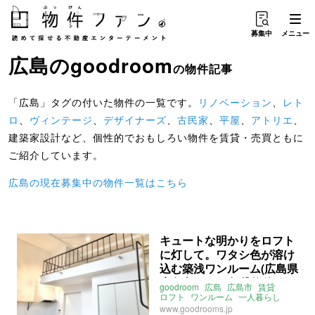
募集中
メニュー
広島
の
goodroom
の物件記事
「広島」タグの付いた物件の一覧です。
リノベーション
、
レト
ロ
、
ヴィンテージ
、
デザイナーズ
、
古民家
、
平屋
、
アトリエ
、
建築家設計など、個性的でおもしろい物件を賃貸・売買ともに
ご紹介しています。
広島の現在募集中の物件一覧はこちら
キュートな明かりをロフト
に灯して。ワタシ色が溶け
込む築浅ワンルーム(広島県
広島市29㎡の賃貸物件)
goodroom
広島
広島市
賃貸
ロフト
ワンルーム
一人暮らし
ライター：くまのなな
賃貸
www.goodrooms.jp