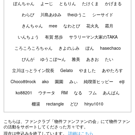
ぽんちゃん
よーじ
ともりん
たけくま
かげまる
わらび
川島あゆみ
theゆうこ
シーサイド
きんちゃん
mee
なわとび
花火丸
霜月
いんちょう
有賀 悠歩
サラリーマン大家のTAKA
ころころころちゃん
きよのふみ
ぽん
hasechaco
ぴんが
ゆうこぼ〜ん
雅美
あきお
たい
立川ほっとライン院長
Gelato
やました
あやたろす
Choco89rock
ako
園園
みぃ
純喫茶ヒッピー
eiji
ko88201
ウチータ
RM
なる
フム
あんぱん
棚湯
rectangle
どひ
hiryu1010
こちらは、ファンクラブ「物件ファンファンの会」にて物件ファン
の活動をサポートしてくださった方々です。
現在は申込みを終了しています。
詳細はこちら