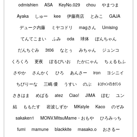
odmishien
ASA
KeyNo.029
chou
やまつま
Ayaka
しゅー
kee
伊藤商店
とみこ
GAJA
デューク内藤
ミヤコドリ
magさん
Umising
てんてこまい
ふみ
oda
球体
ぽんちゃん
だんちぐみ
3t06
なとぅ
みちゃん
ジュンコ
くろくろ
更夜
ぽるぴいお
たかにゃん
ちぇるもふ
さやか
さんかく
ひろ
あんさー
iron
ヨシニイ
ちびりーな
三嶋 優
うすい
のぶ
ﾈｺﾁｬﾝのｶﾘﾝﾄ
さきはま
めばる
atez
Ciao!
JIMA
ぽむ
ユン
結
ももたす
岩波しずか
MKstyle
Kaco
のぞみ
sakaken1
MONV.MitsuMame・おもや
ひろみっち
fumi
mamune
blackkite
masako.o
おさるー