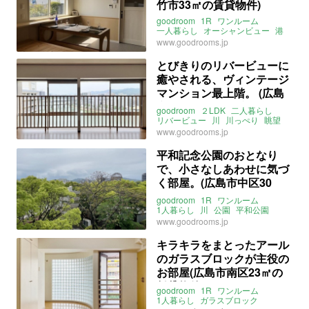
竹市33㎡の賃貸物件)
goodroom
1R
ワンルーム
一人暮らし
オーシャンビュー
港
海っぺり
土間
カウンター
広島
www.goodrooms.jp
大竹
玖波
宮島
山陽本線
玖波駅
大竹駅
ライター：増成かおり
とびきりのリバービューに
賃貸
癒やされる、ヴィンテージ
マンション最上階。 (広島
市中区60㎡の賃貸物件）
goodroom
２LDK
二人暮らし
リバービュー
川
川っぺり
眺望
景色収納
レトロ
広島
白島
www.goodrooms.jp
白島駅
城北駅
新白島駅
横川駅
アストラムライン
山陽本線
平和記念公園のおとなり
ライター：増成かおり
賃貸
で、小さなしあわせに気づ
く部屋。(広島市中区30
㎡）
goodroom
1R
ワンルーム
1人暮らし
川
公園
平和公園
駅チカ
駅近
広島
www.goodrooms.jp
ライター：増成かおり
賃貸
キラキラをまとったアール
のガラスブロックが主役の
お部屋(広島市南区23㎡の
賃貸物件)
goodroom
1R
ワンルーム
1人暮らし
ガラスブロック