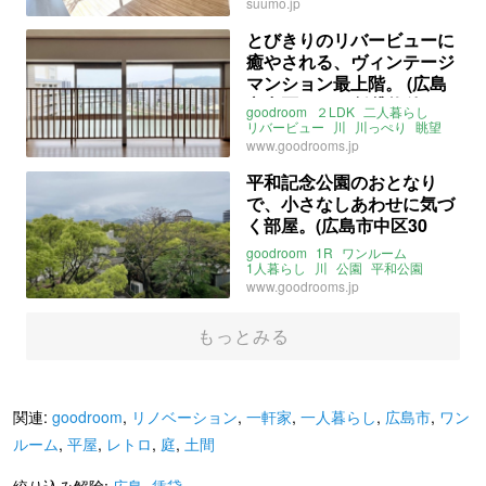
海
一軒家
戸建て
一戸建て
suumo.jp
海が見える
瀬戸内海
売買
賃貸
とびきりのリバービューに
癒やされる、ヴィンテージ
マンション最上階。 (広島
市中区60㎡の賃貸物件）
goodroom
２LDK
二人暮らし
リバービュー
川
川っぺり
眺望
景色収納
レトロ
広島
白島
www.goodrooms.jp
白島駅
城北駅
新白島駅
横川駅
アストラムライン
山陽本線
平和記念公園のおとなり
ライター：増成かおり
賃貸
で、小さなしあわせに気づ
く部屋。(広島市中区30
㎡）
goodroom
1R
ワンルーム
1人暮らし
川
公園
平和公園
駅チカ
駅近
広島
www.goodrooms.jp
ライター：増成かおり
賃貸
もっとみる
関連:
goodroom
,
リノベーション
,
一軒家
,
一人暮らし
,
広島市
,
ワン
ルーム
,
平屋
,
レトロ
,
庭
,
土間
絞り込み解除:
広島
,
賃貸