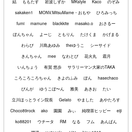
結
ももたす
岩波しずか
MKstyle
Kaco
のぞみ
sakaken1
MONV.MitsuMame・おもや
ひろみっち
fumi
mamune
blackkite
masako.o
おさるー
ぽんちゃん
よーじ
ともりん
たけくま
かげまる
わらび
川島あゆみ
theゆうこ
シーサイド
きんちゃん
mee
なわとび
花火丸
霜月
いんちょう
有賀 悠歩
サラリーマン大家のTAKA
ころころころちゃん
きよのふみ
ぽん
hasechaco
ぴんが
ゆうこぼ〜ん
雅美
あきお
たい
立川ほっとライン院長
Gelato
やました
あやたろす
Choco89rock
ako
園園
みぃ
純喫茶ヒッピー
eiji
ko88201
ウチータ
RM
なる
フム
あんぱん