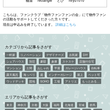
棚湯
rectangle
どひ
hiryu1010
こちらは、ファンクラブ「物件ファンファンの会」にて物件ファン
の活動をサポートしてくださった方々です。
現在は申込みを終了しています。
詳細はこちら
カテゴリから記事をさがす
一軒家
リノベーション
デザイナーズ
古民家
DIY
シェアハウス
別荘
豪邸
倉庫
スケスケ
店舗付住宅
マンション
土間
おしゃれ
平屋
ガレージハウス
自転車
露天風呂
海っペリ
庭
インナーガレージ
屋上
ペット可
ウッドデッキ
団地
SOHO
工場
アトリエ
もっとみる…
エリアから記事をさがす
東京
神奈川
京都
大阪
福岡
北海道
宮城
群馬