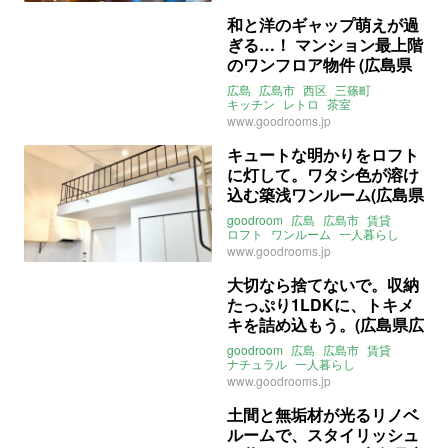
賃貸
和と洋のギャップ萌えが過
ぎる…！ マンション最上階
のワンフロア物件 (広島県
広島市90㎡の賃貸物件)
広島
広島市
西区
三篠町
キッチン
レトロ
茶室
ライター：葱山紫蘇子
賃貸
www.goodrooms.jp
キュートな明かりをロフト
に灯して。ワタシ色が溶け
込む築浅ワンルーム(広島県
広島市29㎡の賃貸物件)
goodroom
広島
広島市
賃貸
ロフト
ワンルーム
一人暮らし
ライター：くまのなな
賃貸
www.goodrooms.jp
大切なら捨てないで。収納
たっぷり1LDKに、トキメ
キを詰め込もう。(広島県広
島市31㎡の賃貸物件)
goodroom
広島
広島市
賃貸
ナチュラル
一人暮らし
ライター：くまのなな
賃貸
www.goodrooms.jp
土間と無垢材が光るリノベ
ルームで、スタイリッシュ