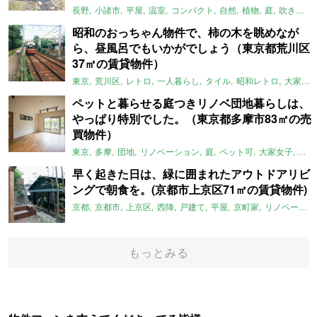
長野
小諸市
平屋
温室
コンパクト
自然
植物
庭
吹き抜け
昭和のおっちゃん物件で、柿の木を眺めなが
ら、昼風呂でもいかがでしょう（東京都荒川区
37㎡の賃貸物件）
東京
荒川区
レトロ
一人暮らし
タイル
昭和レトロ
大家女子
ペットと暮らせる庭つきリノベ団地暮らしは、
やっぱり特別でした。（東京都多摩市83㎡の売
買物件）
東京
多摩
団地
リノベーション
庭
ペット可
大家女子
団地
早く起きた日は、緑に囲まれたアウトドアリビ
ングで朝食を。(京都市上京区71㎡の賃貸物件)
京都
京都市
上京区
西陣
戸建て
平屋
京町家
リノベーション
もっとみる