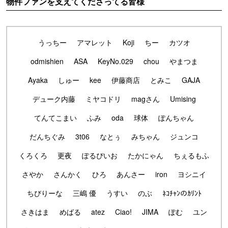
物件ファンを支えてくださってる皆様
うっちー
アマレット
Koji
ちー
カツオ
odmishien
ASA
KeyNo.029
chou
やまつま
Ayaka
しゅー
kee
伊藤商店
とみこ
GAJA
デューク内藤
ミヤコドリ
magさん
Umising
てんてこまい
ふみ
oda
球体
ぽんちゃん
だんちぐみ
3t06
なとぅ
みちゃん
ジュンコ
くろくろ
更夜
ぽるぴいお
たかにゃん
ちぇるもふ
さやか
さんかく
ひろ
あんさー
iron
ヨシニイ
ちびりーな
三嶋 優
うすい
のぶ
ﾈｺﾁｬﾝのｶﾘﾝﾄ
さきはま
めばる
atez
Ciao!
JIMA
ぽむ
ユン