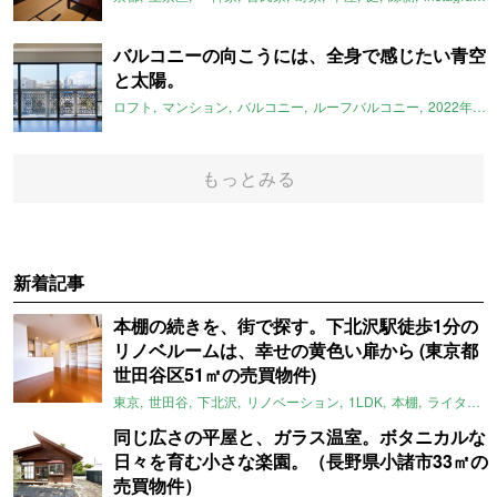
バルコニーの向こうには、全身で感じたい青空
と太陽。
ロフト
マンション
バルコニー
ルーフバルコニー
2022年3月のおすすめ
もっとみる
新着記事
本棚の続きを、街で探す。下北沢駅徒歩1分の
リノベルームは、幸せの黄色い扉から (東京都
世田谷区51㎡の売買物件)
東京
世田谷
下北沢
リノベーション
1LDK
本棚
ライター：ほしりょうこ
同じ広さの平屋と、ガラス温室。ボタニカルな
日々を育む小さな楽園。（長野県小諸市33㎡の
売買物件）