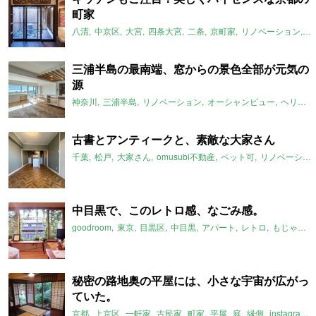
町家
八清
中京区
大宮
四条大宮
二条
京町家
リノベーション
天
三浦半島の最南端、窓からの景色全部が元気の
源
神奈川
三浦半島
リノベーション
オーシャンビュー
ヘリンボーン
古書とアンティークと、素敵な大家さん
千葉
松戸
大家さん
omusubi不動産
ペット可
リノベーション
中目黒で、このレトロ感、なごみ感。
goodroom
東京
目黒区
中目黒
アパート
レトロ
もじゃもじゃ
秘密の路地奥の平屋には、小さな宇宙が広がっ
ていた。
京都
上京区
一軒家
古民家
町家
平屋
庭
縁側
instagram