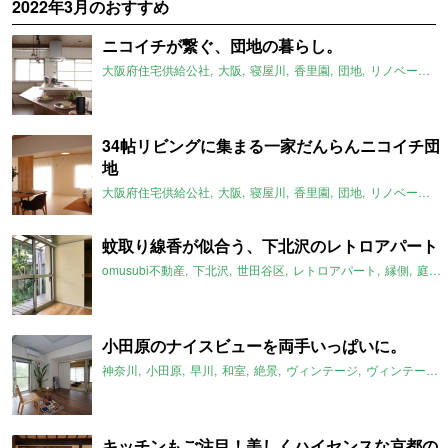
2022年3月のおすすめ
ニコイチが繋ぐ、団地の暮らし。
大阪府住宅供給公社
大阪
寝屋川
香里園
団地
リノベーション
34帖リビングに集まる一家だんらんニコイチ団
地
大阪府住宅供給公社
大阪
寝屋川
香里園
団地
リノベーション
蚊取り線香が似合う、下北沢のレトロアパート
omusubi不動産
下北沢
世田谷区
レトロアパート
縁側
庭
小田原のナイスビューを両手いっぱいに。
神奈川
小田原
早川
和室
絶景
ヴィンテージ
ヴィンテージマンション
キッチンもご注目！美しくハイセンスな京都の