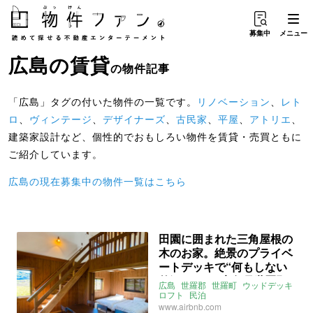
募集中
メニュー
広島
の
賃貸
の物件記事
「広島」タグの付いた物件の一覧です。
リノベーション
、
レト
ロ
、
ヴィンテージ
、
デザイナーズ
、
古民家
、
平屋
、
アトリエ
、
建築家設計など、個性的でおもしろい物件を賃貸・売買ともに
ご紹介しています。
広島の現在募集中の物件一覧はこちら
田園に囲まれた三角屋根の
木のお家。絶景のプライベ
ートデッキで“何もしない
贅沢”を。（広島県世羅郡
広島
世羅郡
世羅町
ウッドデッキ
90㎡のゲストハウス）
ロフト
民泊
ライター：葱山紫蘇子
募集中
www.airbnb.com