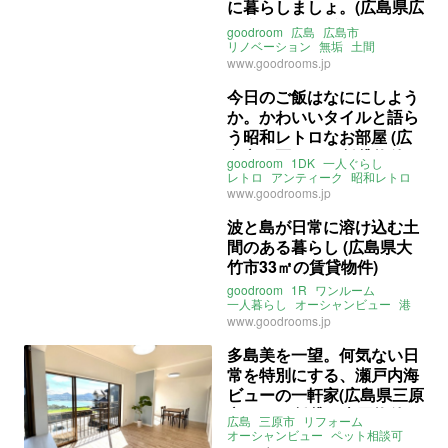
に暮らしましょ。(広島県広
島市49㎡の賃貸物件)
goodroom
広島
広島市
リノベーション
無垢
土間
ライター：くまのなな
賃貸
www.goodrooms.jp
今日のご飯はなににしよう
か。かわいいタイルと語ら
う昭和レトロなお部屋 (広
島市西区22㎡の賃貸物件)
goodroom
1DK
一人ぐらし
レトロ
アンティーク
昭和レトロ
昭和
タイル
賃料
広島
西区
www.goodrooms.jp
三篠
山陽本線
可部線
広島電鉄横川線
横川駅
波と島が日常に溶け込む土
ライター：増成かおり
賃貸
間のある暮らし (広島県大
竹市33㎡の賃貸物件)
goodroom
1R
ワンルーム
一人暮らし
オーシャンビュー
港
海っぺり
土間
カウンター
広島
www.goodrooms.jp
大竹
玖波
宮島
山陽本線
玖波駅
大竹駅
ライター：増成かおり
多島美を一望。何気ない日
賃貸
常を特別にする、瀬戸内海
ビューの一軒家(広島県三原
市90㎡の賃貸・売買物件)
広島
三原市
リフォーム
オーシャンビュー
ペット相談可