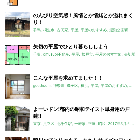
のんびり空気感！風情とか情緒とか溢れまく
り！
群馬
桐生市
古民家
平屋
平屋のおすすめ
運動公園駅
矢切の平屋でひとり暮らししよう
千葉
omusubi不動産
平屋
松戸市
平屋のおすすめ
矢切駅
こんな平屋を求めてました！！
goodroom
神奈川
磯子区
横浜
平屋
平屋のおすすめ
リノ
よーいドン!都内の昭和テイスト単身用の戸
建!!
東京
足立区
北千住駅
一軒家
平屋
昭和
2017年3月のおすすめ