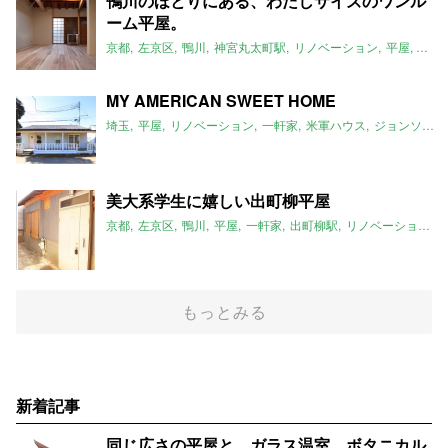
鴨川のほとりにある、わたしサイズのワンル
ーム平屋。
京都
左京区
鴨川
神宮丸太町駅
リノベーション
平屋
大文
MY AMERICAN SWEET HOME
埼玉
平屋
リノベーション
一軒家
米軍ハウス
ジョンソンタウン
美大系学生に嬉しい出町柳平屋
京都
左京区
鴨川
平屋
一軒家
出町柳駅
リノベーション
もっとみる
新着記事
同じ広さの平屋と、ガラス温室。ボタニカル