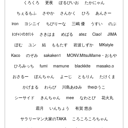
くろくろ
更夜
ぽるぴいお
たかにゃん
ちぇるもふ
さやか
さんかく
ひろ
あんさー
iron
ヨシニイ
ちびりーな
三嶋 優
うすい
のぶ
ﾈｺﾁｬﾝのｶﾘﾝﾄ
さきはま
めばる
atez
Ciao!
JIMA
ぽむ
ユン
結
ももたす
岩波しずか
MKstyle
Kaco
のぞみ
sakaken1
MONV.MitsuMame・おもや
ひろみっち
fumi
mamune
blackkite
masako.o
おさるー
ぽんちゃん
よーじ
ともりん
たけくま
かげまる
わらび
川島あゆみ
theゆうこ
シーサイド
きんちゃん
mee
なわとび
花火丸
霜月
いんちょう
有賀 悠歩
サラリーマン大家のTAKA
ころころころちゃん