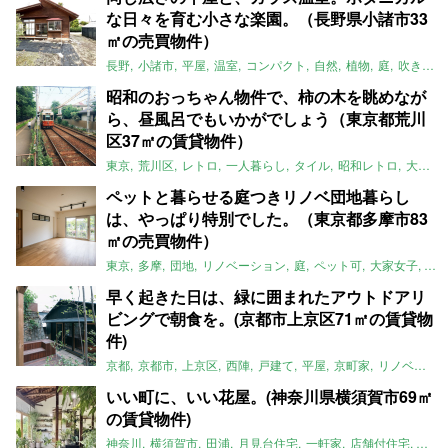
な日々を育む小さな楽園。（長野県小諸市33
㎡の売買物件）
長野
小諸市
平屋
温室
コンパクト
自然
植物
庭
吹き抜け
昭和のおっちゃん物件で、柿の木を眺めなが
ら、昼風呂でもいかがでしょう（東京都荒川
区37㎡の賃貸物件）
東京
荒川区
レトロ
一人暮らし
タイル
昭和レトロ
大家女子
ペットと暮らせる庭つきリノベ団地暮らし
は、やっぱり特別でした。（東京都多摩市83
㎡の売買物件）
東京
多摩
団地
リノベーション
庭
ペット可
大家女子
団
早く起きた日は、緑に囲まれたアウトドアリ
ビングで朝食を。(京都市上京区71㎡の賃貸物
件)
京都
京都市
上京区
西陣
戸建て
平屋
京町家
リノベーション
いい町に、いい花屋。(神奈川県横須賀市69㎡
の賃貸物件)
神奈川
横須賀市
田浦
月見台住宅
一軒家
店舗付住宅
食住