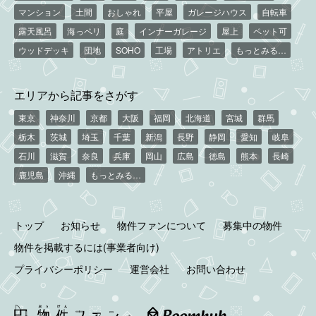
マンション
土間
おしゃれ
平屋
ガレージハウス
自転車
露天風呂
海っペリ
庭
インナーガレージ
屋上
ペット可
ウッドデッキ
団地
SOHO
工場
アトリエ
もっとみる…
エリアから記事をさがす
東京
神奈川
京都
大阪
福岡
北海道
宮城
群馬
栃木
茨城
埼玉
千葉
新潟
長野
静岡
愛知
岐阜
石川
滋賀
奈良
兵庫
岡山
広島
徳島
熊本
長崎
鹿児島
沖縄
もっとみる…
トップ
お知らせ
物件ファンについて
募集中の物件
物件を掲載するには(事業者向け)
プライバシーポリシー
運営会社
お問い合わせ