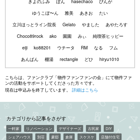
きよのふみ
ぽん
hasechaco
ぴんが
ゆうこぼ〜ん
雅美
あきお
たい
立川ほっとライン院長
Gelato
やました
あやたろす
Choco89rock
ako
園園
みぃ
純喫茶ヒッピー
eiji
ko88201
ウチータ
RM
なる
フム
あんぱん
棚湯
rectangle
どひ
hiryu1010
こちらは、ファンクラブ「物件ファンファンの会」にて物件ファ
ンの活動をサポートしてくださった方々です。
現在は申込みを終了しています。
詳細はこちら
カテゴリから記事をさがす
一軒家
リノベーション
デザイナーズ
古民家
DIY
シェアハウス
別荘
豪邸
倉庫
スケスケ
店舗付住宅