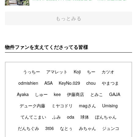
もっとみる
物件ファンを支えてくださってる皆様
うっちー
アマレット
Koji
ちー
カツオ
odmishien
ASA
KeyNo.029
chou
やまつま
Ayaka
しゅー
kee
伊藤商店
とみこ
GAJA
デューク内藤
ミヤコドリ
magさん
Umising
てんてこまい
ふみ
oda
球体
ぽんちゃん
だんちぐみ
3t06
なとぅ
みちゃん
ジュンコ