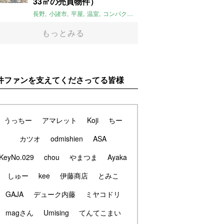
33㎡の売買物件）
長野
小諸市
平屋
温室
コンパクト
自然
植物
庭
吹き抜け
無垢
もっとみる
件ファンを支えてくださってる皆様
うっちー
アマレット
Koji
ちー
カツオ
odmishien
ASA
KeyNo.029
chou
やまつま
Ayaka
しゅー
kee
伊藤商店
とみこ
GAJA
デューク内藤
ミヤコドリ
magさん
Umising
てんてこまい