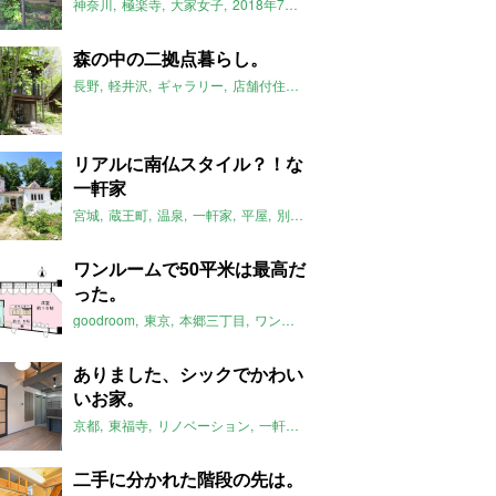
神奈川
極楽寺
大家女子
2018年7月のおすすめ
森の中の二拠点暮らし。
長野
軽井沢
ギャラリー
店舗付住宅
事務所
土間
別荘
一軒家
2
リアルに南仏スタイル？！な
一軒家
宮城
蔵王町
温泉
一軒家
平屋
別荘
南仏
ウッドデッキ
2018年
ワンルームで50平米は最高だ
った。
goodroom
東京
本郷三丁目
ワンルーム
2018年7月のおすすめ
ありました、シックでかわい
いお家。
京都
東福寺
リノベーション
一軒家
無垢
2018年7月のおすすめ
二手に分かれた階段の先は。