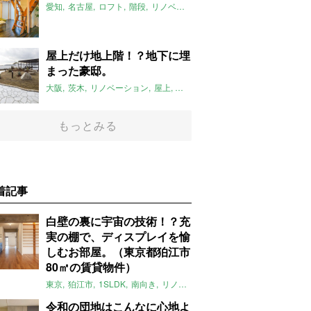
愛知
名古屋
ロフト
階段
リノベーション
ワンルーム
2018年7月
屋上だけ地上階！？地下に埋
まった豪邸。
大阪
茨木
リノベーション
屋上
屋上庭園
roofgarden
2018年7月
もっとみる
着記事
白壁の裏に宇宙の技術！？充
実の棚で、ディスプレイを愉
しむお部屋。（東京都狛江市
80㎡の賃貸物件）
東京
狛江市
1SLDK
南向き
リノベ
キッチン
棚
広い
ガイナ塗料
令和の団地はこんなに心地よ