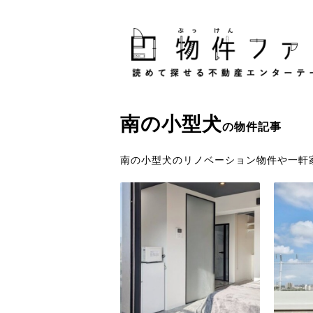
南
の
小型犬
の物件記事
南の小型犬のリノベーション物件や一軒