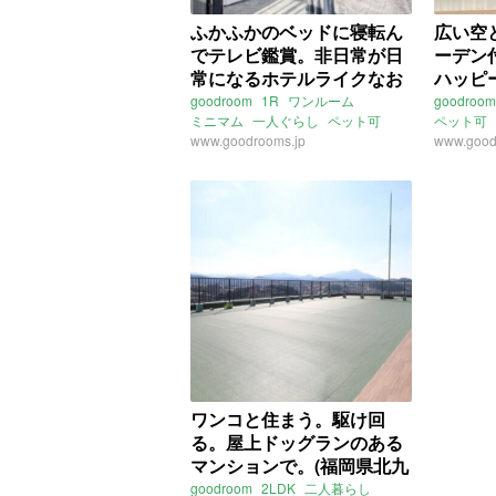
ふかふかのベッドに寝転ん
広い空
でテレビ鑑賞。非日常が日
ーデン
常になるホテルライクなお
ハッピー
部屋 (福岡市南区26㎡の賃
岡市東
goodroom
1R
ワンルーム
goodroom
ミニマム
一人ぐらし
ペット可
ペット可
貸物件)
小型犬
www.goodrooms.jp
犬
ホテル
家具家電付
ルーフバ
www.good
最上階
景観
ドッグラ
ヴィンテージマンション
南
福岡
鹿児
バルコニー
福岡
福岡市箱
西鉄天神大牟田線
高宮駅
ライター
西鉄平尾駅
鹿児島本線
博多駅
博多
ライター：増成かおり
賃貸
ワンコと住まう。駆け回
る。屋上ドッグランのある
マンションで。(福岡県北九
州市58㎡の賃貸物件)
goodroom
2LDK
二人暮らし