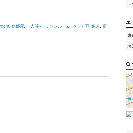
ス
エ
room
,
角部屋
,
一人暮らし
,
ワンルーム
,
ペット可
,
東京
,
福
東
埼