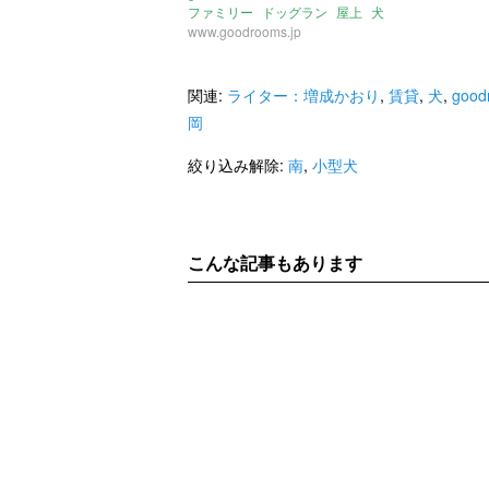
ファミリー
ドッグラン
屋上
犬
小型犬
www.goodrooms.jp
足洗い場
南
ペット
福岡
北九州
小倉北
北九州高速鉄道
片野駅
日豊本線
南小倉駅
日田彦山線
城野駅
賃貸
関連:
ライター：増成かおり
,
賃貸
,
犬
,
good
岡
絞り込み解除:
南
,
小型犬
こんな記事もあります