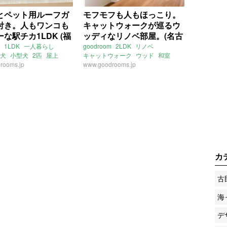
とペット用ルーフガ
モフモフも人もほっこり。
付き。人もワンコも
キャットウォークが巡るウ
な駅チカ1LDK (福
ッディなリノベ部屋。(名古
区40㎡の賃貸物件)
屋市守山区45㎡の賃貸物件)
1LDK
一人暮らし
goodroom
2LDK
リノベ
犬
小型犬
2匹
屋上
キャットウォーク
ウッド
和室
ルコニー
rooms.jp
ルーフガーデン
ペット可
www.goodrooms.jp
猫
小型犬
犬
ン
足洗い場
角部屋
南
フローリング
最上階
角部屋
南
島本線
箱崎駅
愛知
名古屋
守山
永森
中央本線
崎線
箱崎九大前駅
新守山駅
ガイドウェイ志段味
：増成かおり
賃貸
大曽根駅
金屋駅
名鉄瀬戸線
守山自衛隊前駅
ライター：増成かおり
賃貸
カ
古
海
デ