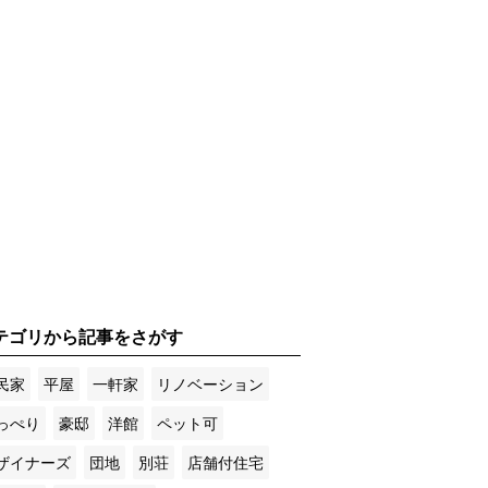
テゴリから記事をさがす
民家
平屋
一軒家
リノベーション
っぺり
豪邸
洋館
ペット可
ザイナーズ
団地
別荘
店舗付住宅