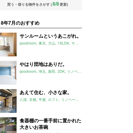
8/8
買う・借りる物件をさがす (
更新)
018年7月のおすすめ
サンルームというあこがれ。
goodroom
東京
大山
1SLDK
サンルーム
リノベーション
2018
やはり団地はありだ。
goodroom
埼玉
新田
2DK
リノベーション
団地
ペット可
2018
あえて住む、小さな家。
八清
京都
平屋
ロフト
リノベーション
2018年7月のおすすめ
食器棚の一番手前に置かれた
大きいお茶碗