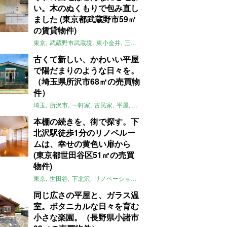
い。木のぬくもりで包み直し
ました (東京都武蔵野市59㎡
の賃貸物件)
東京
武蔵野市武蔵境
東小金井
三鷹
団地
リノベーション
木
2LD
古くて新しい、かわいい平屋
で陽だまりのような日々を。
（埼玉県所沢市68㎡の売買物
件）
埼玉
所沢市
一軒家
古民家
平屋
庭
リノベーション
アメリカンハ
本棚の続きを、街で探す。下
北沢駅徒歩1分のリノベルー
ムは、幸せの黄色い扉から
(東京都世田谷区51㎡の売買
物件)
東京
世田谷
下北沢
リノベーション
1LDK
本棚
ライター：ほしり
同じ広さの平屋と、ガラス温
室。ボタニカルな日々を育む
小さな楽園。（長野県小諸市