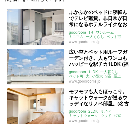
ふかふかのベッドに寝転ん
でテレビ鑑賞。非日常が日
常になるホテルライクなお
部屋 (福岡市南区26㎡の賃
goodroom
1R
ワンルーム
貸物件)
ミニマム
一人ぐらし
ペット可
小型犬
犬
ホテル
家具家電付
www.goodrooms.jp
最上階
景観
ヴィンテージマンション
南
広い空とペット用ルーフガ
バルコニー
福岡
ーデン付き。人もワンコも
西鉄天神大牟田線
高宮駅
西鉄平尾駅
鹿児島本線
博多駅
ハッピーな駅チカ1LDK (福
博多
ライター：増成かおり
賃貸
岡市東区40㎡の賃貸物件)
goodroom
1LDK
一人暮らし
ペット可
犬
小型犬
2匹
屋上
ルーフバルコニー
ルーフガーデン
www.goodrooms.jp
ドッグラン
足洗い場
角部屋
南
福岡
鹿児島本線
箱崎駅
モフモフも人もほっこり。
福岡市箱崎線
箱崎九大前駅
キャットウォークが巡るウ
ライター：増成かおり
賃貸
ッディなリノベ部屋。(名古
屋市守山区45㎡の賃貸物
goodroom
2LDK
リノベ
件)
キャットウォーク
ウッド
和室
ペット可
猫
小型犬
犬
www.goodrooms.jp
フローリング
最上階
角部屋
南
愛知
名古屋
守山
永森
中央本線
新守山駅
ガイドウェイ志段味