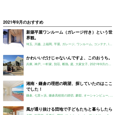
2021年9月のおすすめ
新築平屋ワンルーム（ガレージ付き）という世
界観。
埼玉
川越
上福岡
平屋
ガレージ
ワンルーム
コンテナ
instagram
かわいいだけじゃないんですよ、このおうち。
兵庫
神戸
一軒家
別荘
断熱
庭
大家女子
2021年9月のおすすめ
湘南・鎌倉の理想の眺望、探していたのはここ
でした！
鎌倉
七里ヶ浜
鎌倉高校前の踏切
豪邸
オーシャンビュー
ス
風が通り抜ける団地で子どもたちと暮らしたら