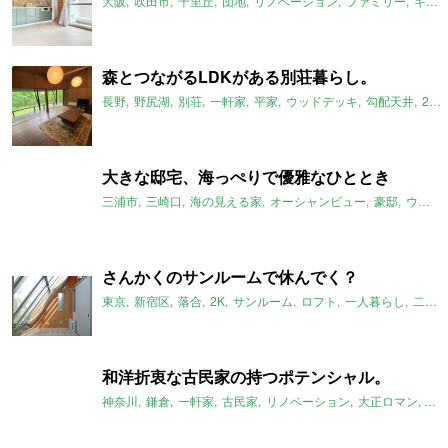
大阪
吹田市
千里丘
団地
リノベーション
ファミリー
キッチン
森とつながるLDKがある別荘暮らし。
長野
野尻湖
別荘
一軒家
平家
ウッドデッキ
勾配天井
2021年9月のおすすめ
大きな邸宅、海っぺりで優雅なひととき
三浦市
三崎口
海の見える家
オーシャンビュー
豪邸
ウッドデッキ
さんかくのサンルームで休んでく？
東京
新宿区
落合
2K
サンルーム
ロフト
一人暮らし
二人暮らし
和洋折衷な古民家の持つポテンシャル。
神奈川
鎌倉
一軒家
古民家
リノベーション
大正ロマン
レ