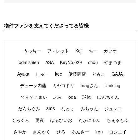
物件ファンを支えてくださってる皆様
うっちー
アマレット
Koji
ちー
カツオ
odmishien
ASA
KeyNo.029
chou
やまつま
Ayaka
しゅー
kee
伊藤商店
とみこ
GAJA
デューク内藤
ミヤコドリ
magさん
Umising
てんてこまい
ふみ
oda
球体
ぽんちゃん
だんちぐみ
3t06
なとぅ
みちゃん
ジュンコ
くろくろ
更夜
ぽるぴいお
たかにゃん
ちぇるもふ
さやか
さんかく
ひろ
あんさー
iron
ヨシニイ