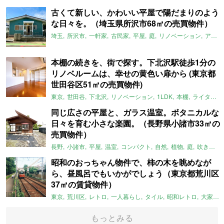
古くて新しい、かわいい平屋で陽だまりのよう
な日々を。（埼玉県所沢市68㎡の売買物件）
埼玉
所沢市
一軒家
古民家
平屋
庭
リノベーション
アメリカンハウス
本棚の続きを、街で探す。下北沢駅徒歩1分の
リノベルームは、幸せの黄色い扉から (東京都
世田谷区51㎡の売買物件)
東京
世田谷
下北沢
リノベーション
1LDK
本棚
ライター：ほしりょうこ
同じ広さの平屋と、ガラス温室。ボタニカルな
日々を育む小さな楽園。（長野県小諸市33㎡の
売買物件）
長野
小諸市
平屋
温室
コンパクト
自然
植物
庭
吹き抜け
昭和のおっちゃん物件で、柿の木を眺めなが
ら、昼風呂でもいかがでしょう（東京都荒川区
37㎡の賃貸物件）
東京
荒川区
レトロ
一人暮らし
タイル
昭和レトロ
大家女子
もっとみる