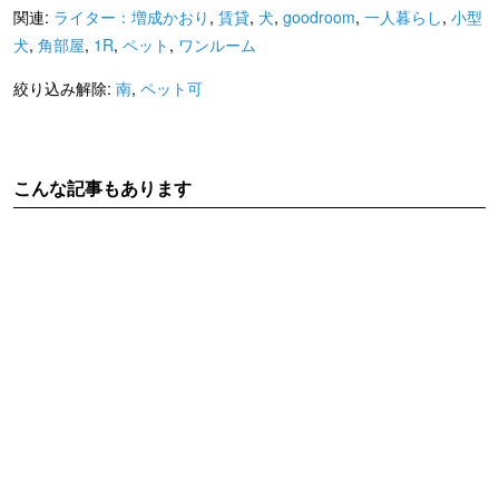
大曽根駅
金屋駅
名鉄瀬戸線
関連:
ライター：増成かおり
,
賃貸
,
犬
,
goodroom
,
一人暮らし
,
小型
守山自衛隊前駅
ライター：増成かおり
賃貸
犬
,
角部屋
,
1R
,
ペット
,
ワンルーム
絞り込み解除:
南
,
ペット可
こんな記事もあります