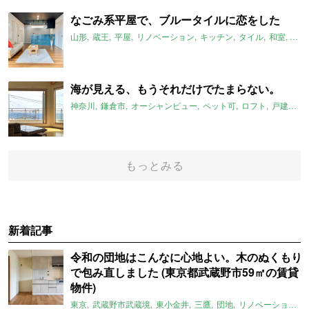
なごみ系平屋で、ブルータイルに恋をした
山形
蔵王
平屋
リノベーション
キッチン
タイル
和室
畳
海が見える、もうそれだけでたまらない。
神奈川
鎌倉市
オーシャンビュー
ペット可
ロフト
戸建て
もっとみる
新着記事
令和の団地はこんなに心地よい。木のぬくもり
で包み直しました (東京都武蔵野市59㎡の賃貸
物件)
東京
武蔵野市武蔵境
東小金井
三鷹
団地
リノベーション