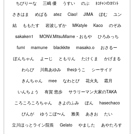
ちびりーな
三嶋 優
うすい
のぶ
ﾈｺﾁｬﾝのｶﾘﾝﾄ
さきはま
めばる
atez
Ciao!
JIMA
ぽむ
ユン
結
ももたす
岩波しずか
MKstyle
Kaco
のぞみ
sakaken1
MONV.MitsuMame・おもや
ひろみっち
fumi
mamune
blackkite
masako.o
おさるー
ぽんちゃん
よーじ
ともりん
たけくま
かげまる
わらび
川島あゆみ
theゆうこ
シーサイド
きんちゃん
mee
なわとび
花火丸
霜月
いんちょう
有賀 悠歩
サラリーマン大家のTAKA
ころころころちゃん
きよのふみ
ぽん
hasechaco
ぴんが
ゆうこぼ〜ん
雅美
あきお
たい
立川ほっとライン院長
Gelato
やました
あやたろす