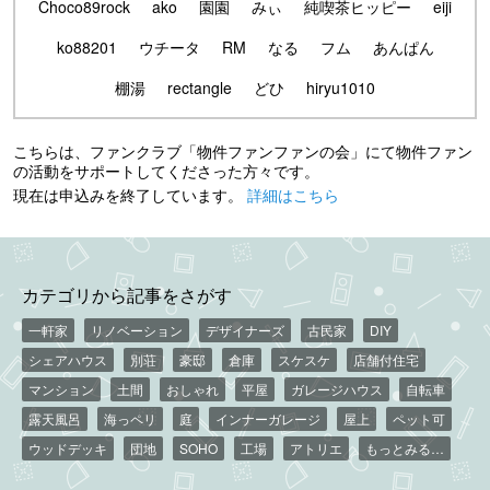
Choco89rock
ako
園園
みぃ
純喫茶ヒッピー
eiji
ko88201
ウチータ
RM
なる
フム
あんぱん
棚湯
rectangle
どひ
hiryu1010
こちらは、ファンクラブ「物件ファンファンの会」にて物件ファン
の活動をサポートしてくださった方々です。
現在は申込みを終了しています。
詳細はこちら
カテゴリから記事をさがす
一軒家
リノベーション
デザイナーズ
古民家
DIY
シェアハウス
別荘
豪邸
倉庫
スケスケ
店舗付住宅
マンション
土間
おしゃれ
平屋
ガレージハウス
自転車
露天風呂
海っペリ
庭
インナーガレージ
屋上
ペット可
ウッドデッキ
団地
SOHO
工場
アトリエ
もっとみる…