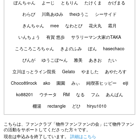
ぽんちゃん
よーじ
ともりん
たけくま
かげまる
わらび
川島あゆみ
theゆうこ
シーサイド
きんちゃん
mee
なわとび
花火丸
霜月
いんちょう
有賀 悠歩
サラリーマン大家のTAKA
ころころころちゃん
きよのふみ
ぽん
hasechaco
ぴんが
ゆうこぼ〜ん
雅美
あきお
たい
立川ほっとライン院長
Gelato
やました
あやたろす
Choco89rock
ako
園園
みぃ
純喫茶ヒッピー
eiji
ko88201
ウチータ
RM
なる
フム
あんぱん
棚湯
rectangle
どひ
hiryu1010
こちらは、ファンクラブ「物件ファンファンの会」にて物件ファン
の活動をサポートしてくださった方々です。
現在は申込みを終了しています。
詳細はこちら