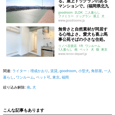
る。屋上ドッグランのある
大曽根駅
金屋駅
名鉄瀬戸線
守山自衛隊前駅
マンションで。(福岡県北九
ライター：増成かおり
賃貸
州市58㎡の賃貸物件)
goodroom
2LDK
二人暮らし
ファミリー
ドッグラン
屋上
犬
小型犬
足洗い場
南
ペット
福岡
www.goodrooms.jp
北九州
小倉北
北九州高速鉄道
片野駅
日豊本線
南小倉駅
無骨さと自然素材が同居す
日田彦山線
城野駅
賃貸
る心地よさ。愛犬も喜ぶ馬
事公苑そばの小さな住処。
（東京都世田谷区16㎡の賃
リノベ百貨店
1R
ワンルーム
貸物件）
1人暮らし
南
ペット
犬
猫
東京
世田谷
桜丘
千歳船橋
用賀
www.renov-depart.jp
ライター：増成かおり
賃貸
関連:
ライター：増成かおり
,
賃貸
,
goodroom
,
小型犬
,
角部屋
,
一人
暮らし
,
ワンルーム
,
ペット可
,
東京
,
福岡
絞り込み解除:
南
,
犬
こんな記事もあります