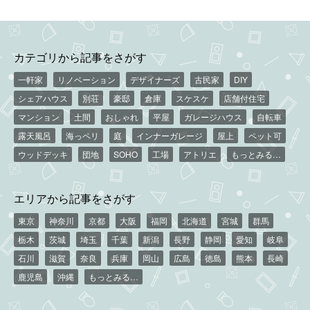
カテゴリから記事をさがす
一軒家
リノベーション
デザイナーズ
古民家
DIY
シェアハウス
別荘
豪邸
倉庫
スケスケ
店舗付住宅
マンション
土間
おしゃれ
平屋
ガレージハウス
自転車
露天風呂
海っペリ
庭
インナーガレージ
屋上
ペット可
ウッドデッキ
団地
SOHO
工場
アトリエ
もっとみる…
エリアから記事をさがす
東京
神奈川
京都
大阪
福岡
北海道
宮城
群馬
栃木
茨城
埼玉
千葉
新潟
長野
静岡
愛知
岐阜
石川
滋賀
奈良
兵庫
岡山
広島
徳島
熊本
長崎
鹿児島
沖縄
もっとみる…