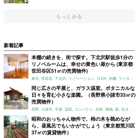
もっとみる
新着記事
本棚の続きを、街で探す。下北沢駅徒歩1分の
リノベルームは、幸せの黄色い扉から (東京都
世田谷区51㎡の売買物件)
東京
世田谷
下北沢
リノベーション
1LDK
本棚
ライター：ほしりょうこ
同じ広さの平屋と、ガラス温室。ボタニカルな
日々を育む小さな楽園。（長野県小諸市33㎡の
売買物件）
長野
小諸市
平屋
温室
コンパクト
自然
植物
庭
吹き抜け
昭和のおっちゃん物件で、柿の木を眺めなが
ら、昼風呂でもいかがでしょう（東京都荒川区
37㎡の賃貸物件）