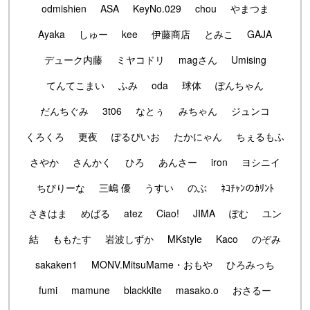
odmishien
ASA
KeyNo.029
chou
やまつま
Ayaka
しゅー
kee
伊藤商店
とみこ
GAJA
デューク内藤
ミヤコドリ
magさん
Umising
てんてこまい
ふみ
oda
球体
ぽんちゃん
だんちぐみ
3t06
なとぅ
みちゃん
ジュンコ
くろくろ
更夜
ぽるぴいお
たかにゃん
ちぇるもふ
さやか
さんかく
ひろ
あんさー
iron
ヨシニイ
ちびりーな
三嶋 優
うすい
のぶ
ﾈｺﾁｬﾝのｶﾘﾝﾄ
さきはま
めばる
atez
Ciao!
JIMA
ぽむ
ユン
結
ももたす
岩波しずか
MKstyle
Kaco
のぞみ
sakaken1
MONV.MitsuMame・おもや
ひろみっち
fumi
mamune
blackkite
masako.o
おさるー