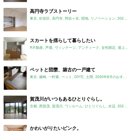
高円寺ラブストーリー
東京
杉並区
高円寺
阿佐ヶ谷
団地
リノベーション
2020年8月のおすすめ
スカートを揺らして暮らしたい
R不動産
芦屋
ヴィンテージ
アンティーク
女性限定
屋上付き
ペットと団欒、築古の一戸建て
東京
篠崎
一軒家
ペット
DIY可
土間
2020年8月のおすすめ
賀茂川がいつもあるひとりぐらし。
京都
西賀茂
賀茂川
ワンルーム
ひとりぐらし
水辺
2020年8月のおすすめ
かわいがりたいピンク。