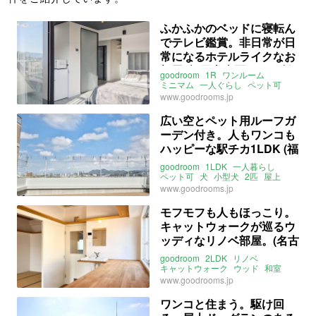
ふかふかのベッドに寝転ん
でテレビ鑑賞。非日常が日
常になるホテルライクなお
部屋 (福岡市南区26㎡の賃
goodroom
1R
ワンルーム
貸物件)
ミニマム
一人ぐらし
ペット可
小型犬
犬
ホテル
家具家電付
www.goodrooms.jp
最上階
景観
ヴィンテージマンション
南
広い空とペット用ルーフガ
バルコニー
福岡
ーデン付き。人もワンコも
西鉄天神大牟田線
高宮駅
西鉄平尾駅
鹿児島本線
博多駅
ハッピーな駅チカ1LDK (福
博多
ライター：増成かおり
賃貸
岡市東区40㎡の賃貸物件)
goodroom
1LDK
一人暮らし
ペット可
犬
小型犬
2匹
屋上
ルーフバルコニー
ルーフガーデン
www.goodrooms.jp
ドッグラン
足洗い場
角部屋
南
福岡
鹿児島本線
箱崎駅
モフモフも人もほっこり。
福岡市箱崎線
箱崎九大前駅
キャットウォークが巡るウ
ライター：増成かおり
賃貸
ッディなリノベ部屋。(名古
屋市守山区45㎡の賃貸物
goodroom
2LDK
リノベ
件)
キャットウォーク
ウッド
和室
ペット可
猫
小型犬
犬
www.goodrooms.jp
フローリング
最上階
角部屋
南
愛知
名古屋
守山
永森
中央本線
ワンコと住まう。駆け回
新守山駅
ガイドウェイ志段味