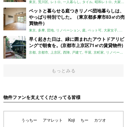
東京
荒川区
レトロ
一人暮らし
タイル
昭和レトロ
大家女子
ペットと暮らせる庭つきリノベ団地暮らしは、
やっぱり特別でした。（東京都多摩市83㎡の売
買物件）
東京
多摩
団地
リノベーション
庭
ペット可
大家女子
団地
早く起きた日は、緑に囲まれたアウトドアリビ
ングで朝食を。(京都市上京区71㎡の賃貸物件)
京都
京都市
上京区
西陣
戸建て
平屋
京町家
リノベーション
もっとみる
物件ファンを支えてくださってる皆様
うっちー
アマレット
Koji
ちー
カツオ