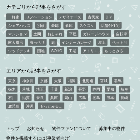
カテゴリから記事をさがす
一軒家
リノベーション
デザイナーズ
古民家
DIY
シェアハウス
別荘
豪邸
倉庫
スケスケ
店舗付住宅
マンション
土間
おしゃれ
平屋
ガレージハウス
自転車
露天風呂
海っペリ
庭
インナーガレージ
屋上
ペット可
ウッドデッキ
団地
SOHO
工場
アトリエ
もっとみる…
エリアから記事をさがす
東京
神奈川
京都
大阪
福岡
北海道
宮城
群馬
栃木
茨城
埼玉
千葉
新潟
長野
静岡
愛知
岐阜
石川
滋賀
奈良
兵庫
岡山
広島
徳島
熊本
長崎
鹿児島
沖縄
もっとみる…
トップ
お知らせ
物件ファンについて
募集中の物件
物件を掲載するには(事業者向け)