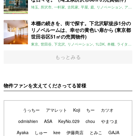
埼玉
所沢市
一軒家
古民家
平屋
庭
リノベーション
アメリカンハウス
本棚の続きを、街で探す。下北沢駅徒歩1分の
リノベルームは、幸せの黄色い扉から (東京都
世田谷区51㎡の売買物件)
東京
世田谷
下北沢
リノベーション
1LDK
本棚
ライター：ほしりょうこ
もっとみる
物件ファンを支えてくださってる皆様
うっちー
アマレット
Koji
ちー
カツオ
odmishien
ASA
KeyNo.029
chou
やまつま
Ayaka
しゅー
kee
伊藤商店
とみこ
GAJA