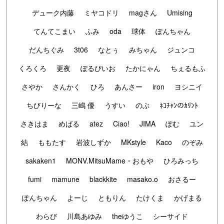
デューク内藤
ミヤコドリ
magさん
Umising
てんてこまい
ふみ
oda
球体
ぽんちゃん
だんちぐみ
3t06
なとぅ
みちゃん
ジュンコ
くろくろ
更夜
ぽるぴいお
たかにゃん
ちぇるもふ
さやか
さんかく
ひろ
あんさー
iron
ヨシニイ
ちびりーな
三嶋 優
うすい
のぶ
ﾈｺﾁｬﾝのｶﾘﾝﾄ
さきはま
めばる
atez
Ciao!
JIMA
ぽむ
ユン
結
ももたす
岩波しずか
MKstyle
Kaco
のぞみ
sakaken1
MONV.MitsuMame・おもや
ひろみっち
fumi
mamune
blackkite
masako.o
おさるー
ぽんちゃん
よーじ
ともりん
たけくま
かげまる
わらび
川島あゆみ
theゆうこ
シーサイド