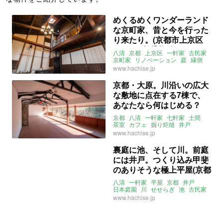
めくるめくワンダーランド
な京町家、昔と今を行った
り来たり。(京都市上京区
132㎡の賃貸物件)
八清
京都
上京区
一軒家
古民家
京町家
リノベーション
庭
縁側
土間
おくどさん
井戸
賃貸
www.hachise.jp
京都・大原。川沿いの広大
な敷地に点在する7棟で、
あなたなら何はじめる？
(京都市左京区855㎡の売買
京都
八清
一軒家
七軒家
土間
物件)
茶室
カフェ
掘り炬燵
井戸
つくばい
囲炉裏
ゲストルーム
www.hachise.jp
川っぺり
売買
裏庭に池、そして川。前庭
には井戸。つくり込み甲斐
のありそうな極上平屋(京都
市左京区105ｍ² の売買物
八清
一軒家
平屋
京都
井戸
件)
日本庭園
川
せせらぎ
池
古民家
家庭菜園
土間
カフェ
店舗
売買
www.hachise.jp