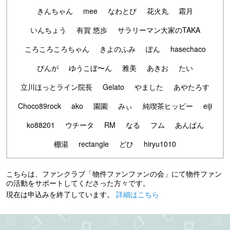
きんちゃん
mee
なわとび
花火丸
霜月
いんちょう
有賀 悠歩
サラリーマン大家のTAKA
ころころころちゃん
きよのふみ
ぽん
hasechaco
ぴんが
ゆうこぼ〜ん
雅美
あきお
たい
立川ほっとライン院長
Gelato
やました
あやたろす
Choco89rock
ako
園園
みぃ
純喫茶ヒッピー
eiji
ko88201
ウチータ
RM
なる
フム
あんぱん
棚湯
rectangle
どひ
hiryu1010
こちらは、ファンクラブ「物件ファンファンの会」にて物件ファン
の活動をサポートしてくださった方々です。
現在は申込みを終了しています。
詳細はこちら