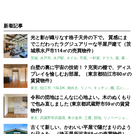
新着記事
光と影が織りなす格子天井の下で。 質感にま
でこだわったラグジュアリーな平屋戸建て（茨
城県水戸市114㎡の売買物件）
茨城
水戸市
水戸駅
タイル
平屋
一軒家
テラス
庭
募集中
白壁の裏に宇宙の技術！？充実の棚で、ディス
プレイを愉しむお部屋。（東京都狛江市80㎡の
賃貸物件）
東京
狛江市
1SLDK
南向き
リノベ
キッチン
棚
広い
ガイ
令和の団地はこんなに心地よい。木のぬくもり
で包み直しました (東京都武蔵野市59㎡の賃貸
物件)
東京
武蔵野市武蔵境
東小金井
三鷹
団地
リノベーション
古くて新しい、かわいい平屋で陽だまりのよう
な日々を。（埼玉県所沢市68㎡の売買物件）