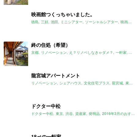
映画館つくっちゃいました。
徳島
三好
池田
ミニシアター
ソーシャルシアター
映画館
終の住処（希望）
京都
リノベーション
え？リノベしなきゃダメ？
一軒家
古民
龍宮城アパートメント
リノベーション
シェアハウス
文化住宅プラス
龍宮城
東京
ドクター中松
ドクター中松
東京
渋谷
資産家
発明品
2016年3月のおすすめ
18㎡の一軒家