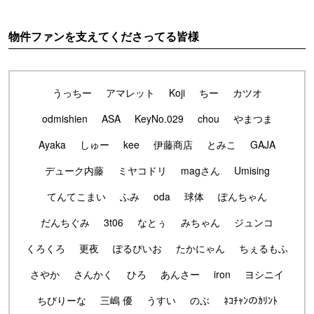
物件ファンを支えてくださってる皆様
うっちー
アマレット
Koji
ちー
カツオ
odmishien
ASA
KeyNo.029
chou
やまつま
Ayaka
しゅー
kee
伊藤商店
とみこ
GAJA
デューク内藤
ミヤコドリ
magさん
Umising
てんてこまい
ふみ
oda
球体
ぽんちゃん
だんちぐみ
3t06
なとぅ
みちゃん
ジュンコ
くろくろ
更夜
ぽるぴいお
たかにゃん
ちぇるもふ
さやか
さんかく
ひろ
あんさー
iron
ヨシニイ
ちびりーな
三嶋 優
うすい
のぶ
ﾈｺﾁｬﾝのｶﾘﾝﾄ