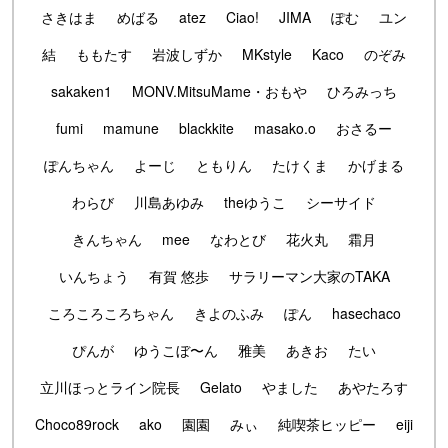
さきはま
めばる
atez
Ciao!
JIMA
ぽむ
ユン
結
ももたす
岩波しずか
MKstyle
Kaco
のぞみ
sakaken1
MONV.MitsuMame・おもや
ひろみっち
fumi
mamune
blackkite
masako.o
おさるー
ぽんちゃん
よーじ
ともりん
たけくま
かげまる
わらび
川島あゆみ
theゆうこ
シーサイド
きんちゃん
mee
なわとび
花火丸
霜月
いんちょう
有賀 悠歩
サラリーマン大家のTAKA
ころころころちゃん
きよのふみ
ぽん
hasechaco
ぴんが
ゆうこぼ〜ん
雅美
あきお
たい
立川ほっとライン院長
Gelato
やました
あやたろす
Choco89rock
ako
園園
みぃ
純喫茶ヒッピー
eiji