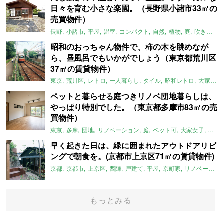
日々を育む小さな楽園。（長野県小諸市33㎡の
売買物件）
長野
小諸市
平屋
温室
コンパクト
自然
植物
庭
吹き抜け
昭和のおっちゃん物件で、柿の木を眺めなが
ら、昼風呂でもいかがでしょう（東京都荒川区
37㎡の賃貸物件）
東京
荒川区
レトロ
一人暮らし
タイル
昭和レトロ
大家女子
ペットと暮らせる庭つきリノベ団地暮らしは、
やっぱり特別でした。（東京都多摩市83㎡の売
買物件）
東京
多摩
団地
リノベーション
庭
ペット可
大家女子
団地
早く起きた日は、緑に囲まれたアウトドアリビ
ングで朝食を。(京都市上京区71㎡の賃貸物件)
京都
京都市
上京区
西陣
戸建て
平屋
京町家
リノベーション
もっとみる