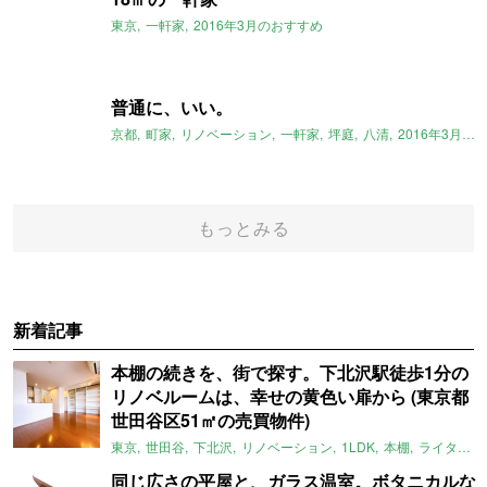
東京
一軒家
2016年3月のおすすめ
普通に、いい。
京都
町家
リノベーション
一軒家
坪庭
八清
2016年3月のおすすめ
もっとみる
新着記事
本棚の続きを、街で探す。下北沢駅徒歩1分の
リノベルームは、幸せの黄色い扉から (東京都
世田谷区51㎡の売買物件)
東京
世田谷
下北沢
リノベーション
1LDK
本棚
ライター：ほしりょうこ
同じ広さの平屋と、ガラス温室。ボタニカルな