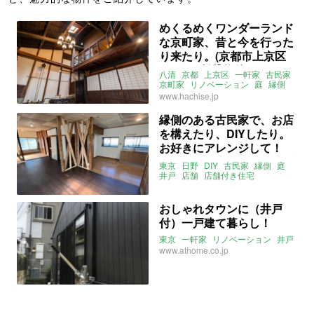
めくるめくワンダーランド
な京町家、昔と今を行った
り来たり。(京都市上京区
132㎡の賃貸物件)
八清
京都
上京区
一軒家
古民家
京町家
リノベーション
庭
縁側
土間
おくどさん
井戸
賃貸
www.hachise.jp
縁側のある古民家で、お店
を構えたり、DIYしたり。
お好きにアレンジして！
（東京都日野市92㎡の賃貸
東京
日野
DIY
古民家
縁側
庭
物件）
井戸
店舗
店舗付き住宅
リノベーション
アトリエ
一軒家
関東
大家女子
賃貸
おしゃれタウンに（井戸
付）一戸建て暮らし！
東京
一軒家
リノベーション
井戸
www.athome.co.jp