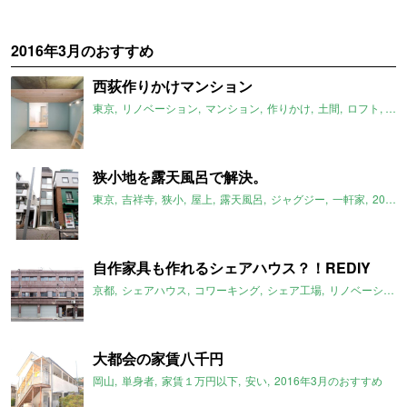
2016年3月のおすすめ
西荻作りかけマンション
東京
リノベーション
マンション
作りかけ
土間
ロフト
20
狭小地を露天風呂で解決。
東京
吉祥寺
狭小
屋上
露天風呂
ジャグジー
一軒家
2016年3月のおすすめ
自作家具も作れるシェアハウス？！REDIY
京都
シェアハウス
コワーキング
シェア工場
リノベーション
大都会の家賃八千円
岡山
単身者
家賃１万円以下
安い
2016年3月のおすすめ