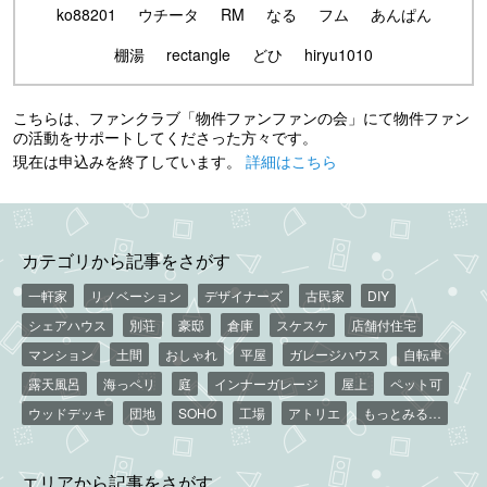
ko88201
ウチータ
RM
なる
フム
あんぱん
棚湯
rectangle
どひ
hiryu1010
こちらは、ファンクラブ「物件ファンファンの会」にて物件ファン
の活動をサポートしてくださった方々です。
現在は申込みを終了しています。
詳細はこちら
カテゴリから記事をさがす
一軒家
リノベーション
デザイナーズ
古民家
DIY
シェアハウス
別荘
豪邸
倉庫
スケスケ
店舗付住宅
マンション
土間
おしゃれ
平屋
ガレージハウス
自転車
露天風呂
海っペリ
庭
インナーガレージ
屋上
ペット可
ウッドデッキ
団地
SOHO
工場
アトリエ
もっとみる…
エリアから記事をさがす