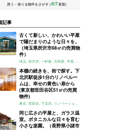
8/7
買う・借りる物件をさがす (
更新)
着記事
古くて新しい、かわいい平屋
で陽だまりのような日々を。
（埼玉県所沢市68㎡の売買物
件）
埼玉
所沢市
一軒家
古民家
平屋
庭
リノベーション
アメリカンハ
本棚の続きを、街で探す。下
北沢駅徒歩1分のリノベルー
ムは、幸せの黄色い扉から
(東京都世田谷区51㎡の売買
物件)
東京
世田谷
下北沢
リノベーション
1LDK
本棚
ライター：ほしり
同じ広さの平屋と、ガラス温
室。ボタニカルな日々を育む
小さな楽園。（長野県小諸市