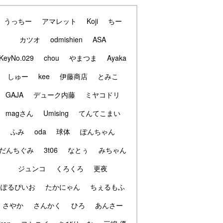
うっちー
アマレット
Koji
ちー
カツオ
odmishien
ASA
KeyNo.029
chou
やまつま
Ayaka
しゅー
kee
伊藤商店
とみこ
GAJA
デューク内藤
ミヤコドリ
magさん
Umising
てんてこまい
ふみ
oda
球体
ぽんちゃん
だんちぐみ
3t06
なとぅ
みちゃん
ジュンコ
くろくろ
更夜
ぽるぴいお
たかにゃん
ちぇるもふ
さやか
さんかく
ひろ
あんさー