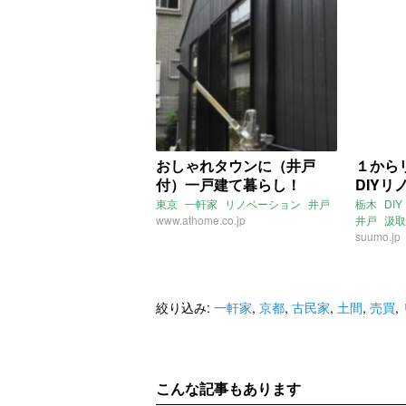
おしゃれタウンに（井戸
１から
付）一戸建て暮らし！
DIY
東京
一軒家
リノベーション
井戸
栃木
DIY
www.athome.co.jp
井戸
汲取
suumo.jp
絞り込み:
一軒家
,
京都
,
古民家
,
土間
,
売買
,
こんな記事もあります