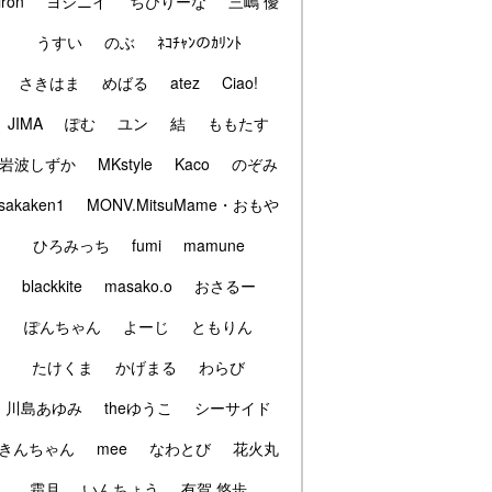
iron
ヨシニイ
ちびりーな
三嶋 優
うすい
のぶ
ﾈｺﾁｬﾝのｶﾘﾝﾄ
さきはま
めばる
atez
Ciao!
JIMA
ぽむ
ユン
結
ももたす
岩波しずか
MKstyle
Kaco
のぞみ
sakaken1
MONV.MitsuMame・おもや
ひろみっち
fumi
mamune
blackkite
masako.o
おさるー
ぽんちゃん
よーじ
ともりん
たけくま
かげまる
わらび
川島あゆみ
theゆうこ
シーサイド
きんちゃん
mee
なわとび
花火丸
霜月
いんちょう
有賀 悠歩