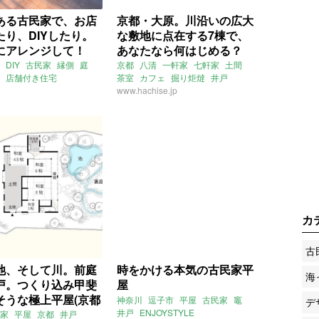
ある古民家で、お店
京都・大原。川沿いの広大
たり、DIYしたり。
な敷地に点在する7棟で、
にアレンジして！
あなたなら何はじめる？
都日野市92㎡の賃貸
(京都市左京区855㎡の売買
DIY
古民家
縁側
庭
京都
八清
一軒家
七軒家
土間
店舗付き住宅
茶室
カフェ
掘り炬燵
井戸
物件)
ション
アトリエ
一軒家
つくばい
www.hachise.jp
囲炉裏
ゲストルーム
女子
賃貸
川っぺり
売買
カ
古
池、そして川。前庭
時をかける本気の古民家平
海
戸。つくり込み甲斐
屋
そうな極上平屋(京都
神奈川
逗子市
平屋
古民家
竈
デ
105ｍ² の売買物
井戸
ENJOYSTYLE
家
平屋
京都
井戸