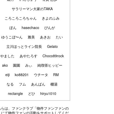
サラリーマン大家のTAKA
ころころころちゃん
きよのふみ
ぽん
hasechaco
ぴんが
ゆうこぼ〜ん
雅美
あきお
たい
立川ほっとライン院長
Gelato
やました
あやたろす
Choco89rock
ako
園園
みぃ
純喫茶ヒッピー
eiji
ko88201
ウチータ
RM
なる
フム
あんぱん
棚湯
rectangle
どひ
hiryu1010
ちらは、ファンクラブ「物件ファンファンの
」にて物件ファンの活動をサポートしてくだ