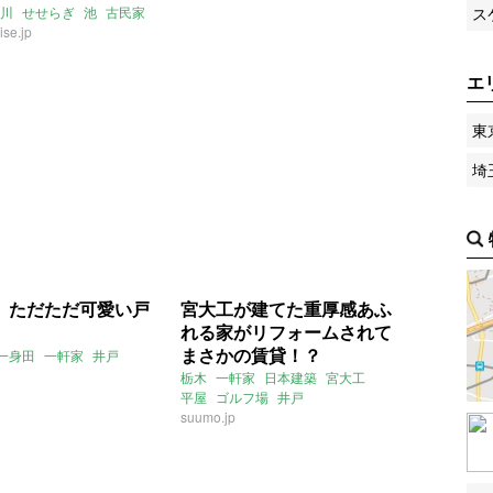
ス
川
せせらぎ
池
古民家
se.jp
土間
カフェ
店舗
売買
エ
東
埼
、ただただ可愛い戸
宮大工が建てた重厚感あふ
れる家がリフォームされて
まさかの賃貸！？
一身田
一軒家
井戸
栃木
一軒家
日本建築
宮大工
平屋
ゴルフ場
井戸
2017年11月のおすすめ
suumo.jp