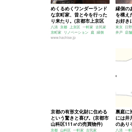
めくるめくワンダーランド
縁側の
な京町家、昔と今を行った
を構え
り来たり。(京都市上京区
お好き
132㎡の賃貸物件)
（東京
八清
京都
上京区
一軒家
古民家
東京
日野
京町家
リノベーション
庭
縁側
井戸
店舗
物件）
土間
www.hachise.jp
おくどさん
井戸
賃貸
リノベー
関東
大家
京都の有形文化財に住める
裏庭に
という驚きと喜び。(京都市
には井
山科区111㎡の売買物件)
のあり
市左京区
京都
山科区
一軒家
古民家
八清
一軒