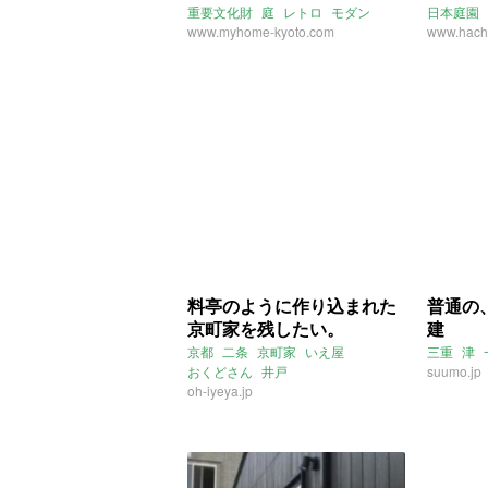
重要文化財
庭
レトロ
モダン
日本庭園
件)
縁側
www.myhome-kyoto.com
井戸
家庭菜園
www.hachi
フラットエージェンシー
売買
料亭のように作り込まれた
普通の
京町家を残したい。
建
京都
二条
京町家
いえ屋
三重
津
おくどさん
井戸
suumo.jp
oh-iyeya.jp