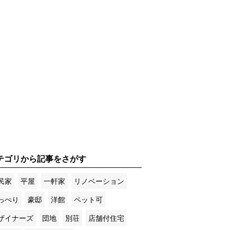
テゴリから記事をさがす
民家
平屋
一軒家
リノベーション
っぺり
豪邸
洋館
ペット可
ザイナーズ
団地
別荘
店舗付住宅