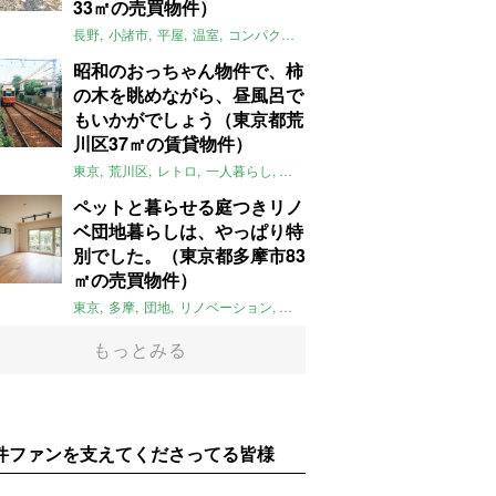
33㎡の売買物件）
長野
小諸市
平屋
温室
コンパクト
自然
植物
庭
吹き抜け
無垢
昭和のおっちゃん物件で、柿
の木を眺めながら、昼風呂で
もいかがでしょう（東京都荒
川区37㎡の賃貸物件）
東京
荒川区
レトロ
一人暮らし
タイル
昭和レトロ
大家女子
トダ
ペットと暮らせる庭つきリノ
ベ団地暮らしは、やっぱり特
別でした。（東京都多摩市83
㎡の売買物件）
東京
多摩
団地
リノベーション
庭
ペット可
大家女子
団地リノベ
もっとみる
件ファンを支えてくださってる皆様