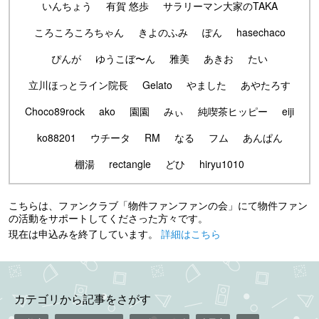
いんちょう
有賀 悠歩
サラリーマン大家のTAKA
ころころころちゃん
きよのふみ
ぽん
hasechaco
ぴんが
ゆうこぼ〜ん
雅美
あきお
たい
立川ほっとライン院長
Gelato
やました
あやたろす
Choco89rock
ako
園園
みぃ
純喫茶ヒッピー
eiji
ko88201
ウチータ
RM
なる
フム
あんぱん
棚湯
rectangle
どひ
hiryu1010
こちらは、ファンクラブ「物件ファンファンの会」にて物件ファン
の活動をサポートしてくださった方々です。
現在は申込みを終了しています。
詳細はこちら
カテゴリから記事をさがす