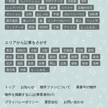
一軒家
リノベーション
デザイナーズ
古民家
DIY
シェアハウス
別荘
豪邸
倉庫
スケスケ
店舗付住宅
マンション
土間
おしゃれ
平屋
ガレージハウス
自転車
露天風呂
海っペリ
庭
インナーガレージ
屋上
ペット可
ウッドデッキ
団地
SOHO
工場
アトリエ
もっとみる…
エリアから記事をさがす
東京
神奈川
京都
大阪
福岡
北海道
宮城
群馬
栃木
茨城
埼玉
千葉
新潟
長野
静岡
愛知
岐阜
石川
滋賀
奈良
兵庫
岡山
広島
徳島
熊本
長崎
鹿児島
沖縄
もっとみる…
トップ
お知らせ
物件ファンについて
募集中の物件
物件を掲載するには(事業者向け)
プライバシーポリシー
運営会社
お問い合わせ