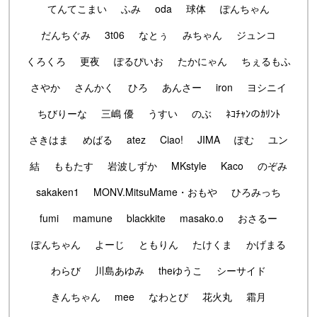
てんてこまい
ふみ
oda
球体
ぽんちゃん
だんちぐみ
3t06
なとぅ
みちゃん
ジュンコ
くろくろ
更夜
ぽるぴいお
たかにゃん
ちぇるもふ
さやか
さんかく
ひろ
あんさー
iron
ヨシニイ
ちびりーな
三嶋 優
うすい
のぶ
ﾈｺﾁｬﾝのｶﾘﾝﾄ
さきはま
めばる
atez
Ciao!
JIMA
ぽむ
ユン
結
ももたす
岩波しずか
MKstyle
Kaco
のぞみ
sakaken1
MONV.MitsuMame・おもや
ひろみっち
fumi
mamune
blackkite
masako.o
おさるー
ぽんちゃん
よーじ
ともりん
たけくま
かげまる
わらび
川島あゆみ
theゆうこ
シーサイド
きんちゃん
mee
なわとび
花火丸
霜月