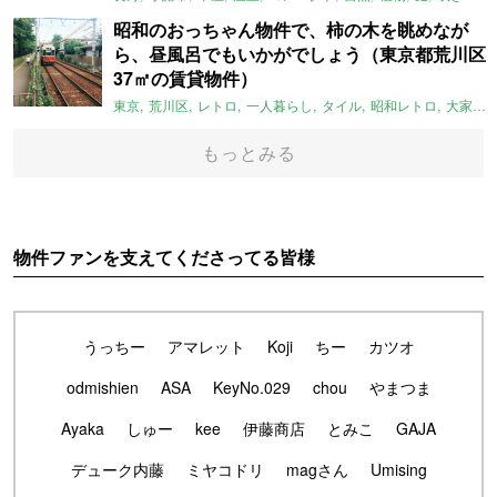
昭和のおっちゃん物件で、柿の木を眺めなが
ら、昼風呂でもいかがでしょう（東京都荒川区
37㎡の賃貸物件）
東京
荒川区
レトロ
一人暮らし
タイル
昭和レトロ
大家女子
もっとみる
物件ファンを支えてくださってる皆様
うっちー
アマレット
Koji
ちー
カツオ
odmishien
ASA
KeyNo.029
chou
やまつま
Ayaka
しゅー
kee
伊藤商店
とみこ
GAJA
デューク内藤
ミヤコドリ
magさん
Umising