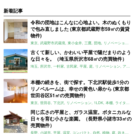
新着記事
令和の団地はこんなに心地よい。木のぬくもり
で包み直しました (東京都武蔵野市59㎡の賃貸
物件)
東京
武蔵野市武蔵境
東小金井
三鷹
団地
リノベーション
古くて新しい、かわいい平屋で陽だまりのよう
な日々を。（埼玉県所沢市68㎡の売買物件）
埼玉
所沢市
一軒家
古民家
平屋
庭
リノベーション
アメリカンハウス
本棚の続きを、街で探す。下北沢駅徒歩1分の
リノベルームは、幸せの黄色い扉から (東京都
世田谷区51㎡の売買物件)
東京
世田谷
下北沢
リノベーション
1LDK
本棚
ライター：ほしりょうこ
同じ広さの平屋と、ガラス温室。ボタニカルな
日々を育む小さな楽園。（長野県小諸市33㎡の
売買物件）
長野
小諸市
平屋
温室
コンパクト
自然
植物
庭
吹き抜け