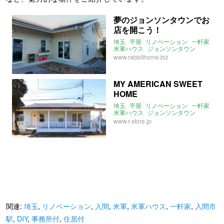
夢のジョンソンタウンでお
店を開こう！
埼玉
平屋
リノベーション
一軒家
米軍ハウス
ジョンソンタウン
入間
入間市駅
米軍
店舗付き住宅
www.rabbithome.biz
事務所付き住宅
MY AMERICAN SWEET
HOME
埼玉
平屋
リノベーション
一軒家
米軍ハウス
ジョンソンタウン
2016年8月のおすすめ
www.r-store.jp
平屋のおすすめ
入間
入間市駅
米軍
関連:
埼玉
,
リノベーション
,
入間
,
米軍
,
米軍ハウス
,
一軒家
,
入間市
駅
,
DIY
,
事務所付
,
住居付