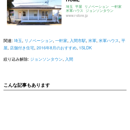
埼玉
平屋
リノベーション
一軒家
米軍ハウス
ジョンソンタウン
2016年8月のおすすめ
www.r-store.jp
平屋のおすすめ
入間
入間市駅
米軍
関連:
埼玉
,
リノベーション
,
一軒家
,
入間市駅
,
米軍
,
米軍ハウス
,
平
屋
,
店舗付き住宅
,
2016年8月のおすすめ
,
1SLDK
絞り込み解除:
ジョンソンタウン
,
入間
こんな記事もあります