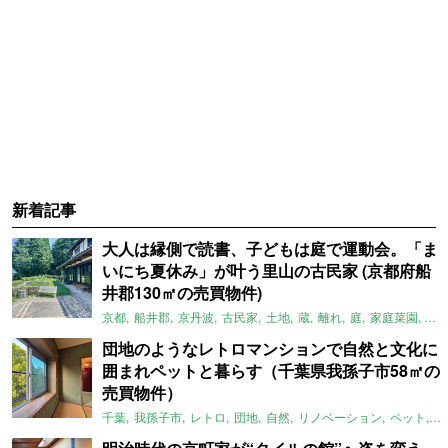
新着記事
大人は縁側で読書、子どもは庭で運動会。「ま
いにち夏休み」が叶う里山の古民家 (京都府船
井郡130㎡の売買物件)
京都
船井郡
京丹波
古民家
土地
蔵
離れ
庭
家庭菜園
倉
団地のようなレトロマンションで自然と文化に
囲まれペットと暮らす（千葉県我孫子市58㎡の
売買物件）
千葉
我孫子市
レトロ
団地
自然
リノベーション
ペット
ラ