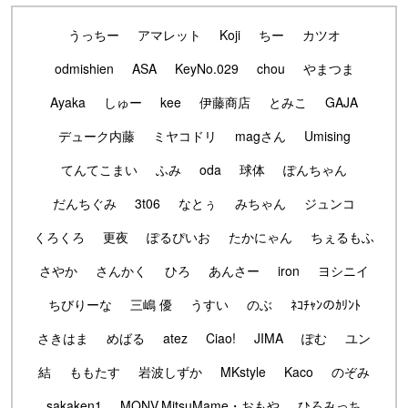
うっちー
アマレット
Koji
ちー
カツオ
odmishien
ASA
KeyNo.029
chou
やまつま
Ayaka
しゅー
kee
伊藤商店
とみこ
GAJA
デューク内藤
ミヤコドリ
magさん
Umising
てんてこまい
ふみ
oda
球体
ぽんちゃん
だんちぐみ
3t06
なとぅ
みちゃん
ジュンコ
くろくろ
更夜
ぽるぴいお
たかにゃん
ちぇるもふ
さやか
さんかく
ひろ
あんさー
iron
ヨシニイ
ちびりーな
三嶋 優
うすい
のぶ
ﾈｺﾁｬﾝのｶﾘﾝﾄ
さきはま
めばる
atez
Ciao!
JIMA
ぽむ
ユン
結
ももたす
岩波しずか
MKstyle
Kaco
のぞみ
sakaken1
MONV.MitsuMame・おもや
ひろみっち