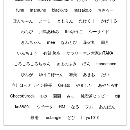
fumi
mamune
blackkite
masako.o
おさるー
ぽんちゃん
よーじ
ともりん
たけくま
かげまる
わらび
川島あゆみ
theゆうこ
シーサイド
きんちゃん
mee
なわとび
花火丸
霜月
いんちょう
有賀 悠歩
サラリーマン大家のTAKA
ころころころちゃん
きよのふみ
ぽん
hasechaco
ぴんが
ゆうこぼ〜ん
雅美
あきお
たい
立川ほっとライン院長
Gelato
やました
あやたろす
Choco89rock
ako
園園
みぃ
純喫茶ヒッピー
eiji
ko88201
ウチータ
RM
なる
フム
あんぱん
棚湯
rectangle
どひ
hiryu1010