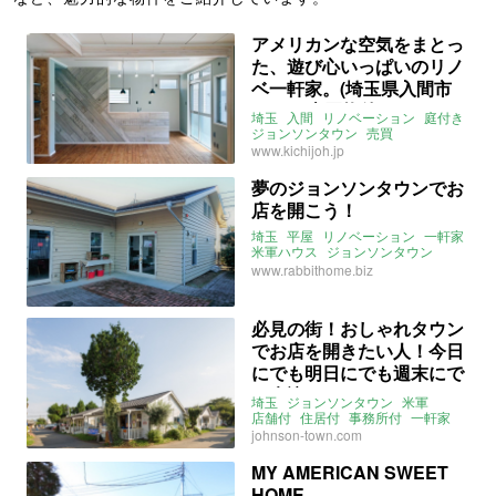
アメリカンな空気をまとっ
た、遊び心いっぱいのリノ
ベ一軒家。(埼玉県入間市
97㎡の売買物件)
埼玉
入間
リノベーション
庭付き
ジョンソンタウン
売買
www.kichijoh.jp
夢のジョンソンタウンでお
店を開こう！
埼玉
平屋
リノベーション
一軒家
米軍ハウス
ジョンソンタウン
入間
入間市駅
米軍
店舗付き住宅
www.rabbithome.biz
事務所付き住宅
必見の街！おしゃれタウン
でお店を開きたい人！今日
にでも明日にでも週末にで
も来訪を！
埼玉
ジョンソンタウン
米軍
店舗付
住居付
事務所付
一軒家
連棟
DIY
リノベーション
入間
johnson-town.com
入間市駅
米軍ハウス
MY AMERICAN SWEET
HOME