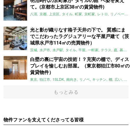
明治時代の京町家が“タイルの館”へ姿を変え
て。(京都市上京区38㎡の賃貸物件)
八清
京都
上京区
タイル
町家
京町家
レトロ
リノベーション
光と影が織りなす格子天井の下で。 質感にま
でこだわったラグジュアリーな平屋戸建て（茨
城県水戸市114㎡の売買物件）
茨城
水戸市
水戸駅
タイル
平屋
一軒家
テラス
庭
募集中
白壁の裏に宇宙の技術！？充実の棚で、ディス
プレイを愉しむお部屋。（東京都狛江市80㎡の
賃貸物件）
東京
狛江市
1SLDK
南向き
リノベ
キッチン
棚
広い
ガイ
もっとみる
物件ファンを支えてくださってる皆様