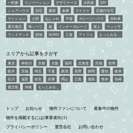
一軒家
リノベーション
デザイナーズ
古民家
DIY
シェアハウス
別荘
豪邸
倉庫
スケスケ
店舗付住宅
マンション
土間
おしゃれ
平屋
ガレージハウス
自転車
露天風呂
海っペリ
庭
インナーガレージ
屋上
ペット可
ウッドデッキ
団地
SOHO
工場
アトリエ
もっとみる…
エリアから記事をさがす
東京
神奈川
京都
大阪
福岡
北海道
宮城
群馬
栃木
茨城
埼玉
千葉
新潟
長野
静岡
愛知
岐阜
石川
滋賀
奈良
兵庫
岡山
広島
徳島
熊本
長崎
鹿児島
沖縄
もっとみる…
トップ
お知らせ
物件ファンについて
募集中の物件
物件を掲載するには(事業者向け)
プライバシーポリシー
運営会社
お問い合わせ