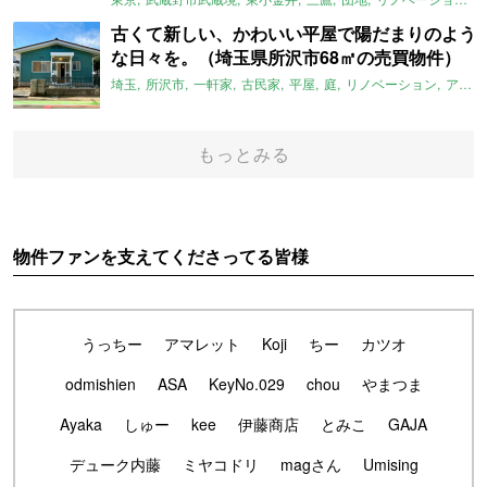
古くて新しい、かわいい平屋で陽だまりのよう
な日々を。（埼玉県所沢市68㎡の売買物件）
埼玉
所沢市
一軒家
古民家
平屋
庭
リノベーション
アメリカンハウス
もっとみる
物件ファンを支えてくださってる皆様
うっちー
アマレット
Koji
ちー
カツオ
odmishien
ASA
KeyNo.029
chou
やまつま
Ayaka
しゅー
kee
伊藤商店
とみこ
GAJA
デューク内藤
ミヤコドリ
magさん
Umising