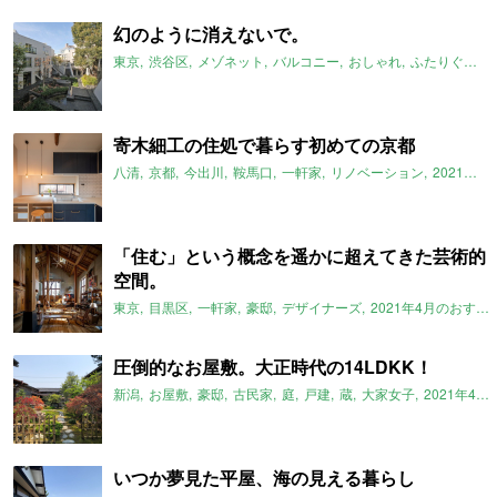
幻のように消えないで。
東京
渋谷区
メゾネット
バルコニー
おしゃれ
ふたりぐらし
寄木細工の住処で暮らす初めての京都
八清
京都
今出川
鞍馬口
一軒家
リノベーション
2021年4月のおすすめ
「住む」という概念を遥かに超えてきた芸術的
空間。
東京
目黒区
一軒家
豪邸
デザイナーズ
2021年4月のおすすめ
圧倒的なお屋敷。大正時代の14LDKK！
新潟
お屋敷
豪邸
古民家
庭
戸建
蔵
大家女子
2021年4月のおすすめ
いつか夢見た平屋、海の見える暮らし