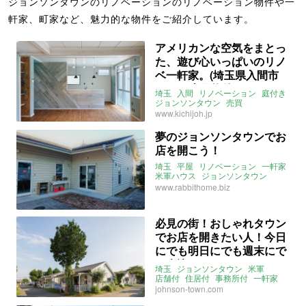
ジョンソンタウンのリノベーションのリノベーション物件や一
軒家、町家など、魅力的な物件をご紹介しています。
アメリカンな空気をまとっ
た、遊び心いっぱいのリノ
ベ一軒家。(埼玉県入間市
97㎡の売買物件)
埼玉
入間
リノベーション
庭付き
ジョンソンタウン
売買
www.kichijoh.jp
夢のジョンソンタウンでお
店を開こう！
埼玉
平屋
リノベーション
一軒家
米軍ハウス
ジョンソンタウン
入間
入間市駅
米軍
店舗付き住宅
www.rabbithome.biz
事務所付き住宅
必見の街！おしゃれタウン
でお店を開きたい人！今日
にでも明日にでも週末にで
も来訪を！
埼玉
ジョンソンタウン
米軍
店舗付
住居付
事務所付
一軒家
連棟
DIY
リノベーション
入間
johnson-town.com
入間市駅
米軍ハウス