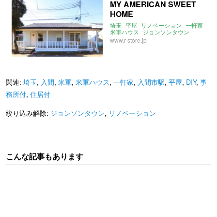
MY AMERICAN SWEET
HOME
埼玉
平屋
リノベーション
一軒家
米軍ハウス
ジョンソンタウン
2016年8月のおすすめ
www.r-store.jp
平屋のおすすめ
入間
入間市駅
米軍
関連:
埼玉
,
入間
,
米軍
,
米軍ハウス
,
一軒家
,
入間市駅
,
平屋
,
DIY
,
事
務所付
,
住居付
絞り込み解除:
ジョンソンタウン
,
リノベーション
こんな記事もあります