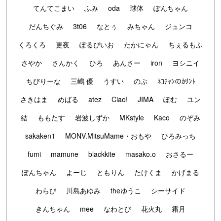
てんてこまい
ふみ
oda
球体
ぽんちゃん
だんちぐみ
3t06
なとぅ
みちゃん
ジュンコ
くろくろ
更夜
ぽるぴいお
たかにゃん
ちぇるもふ
さやか
さんかく
ひろ
あんさー
iron
ヨシニイ
ちびりーな
三嶋 優
うすい
のぶ
ﾈｺﾁｬﾝのｶﾘﾝﾄ
さきはま
めばる
atez
Ciao!
JIMA
ぽむ
ユン
結
ももたす
岩波しずか
MKstyle
Kaco
のぞみ
sakaken1
MONV.MitsuMame・おもや
ひろみっち
fumi
mamune
blackkite
masako.o
おさるー
ぽんちゃん
よーじ
ともりん
たけくま
かげまる
わらび
川島あゆみ
theゆうこ
シーサイド
きんちゃん
mee
なわとび
花火丸
霜月