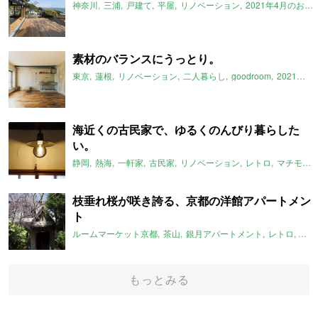
神奈川
三浦
戸建て
平屋
リノベーション
2021年4月のおすすめ
素材のバランスにうっとり。
東京
蓮根
リノベーション
二人暮らし
goodroom
2021年4月のおすすめ
海近くの古民家で、ゆるくのんびり暮らした
い。
静岡
熱海
一軒家
古民家
リノベーション
レトロ
マチモリ不動産
枝垂れ桜が咲き誇る、京都の洋館アパートメン
ト
ルームマーケット京都
茶山
銀月アパートメント
レトロ
洋館
もっとみる