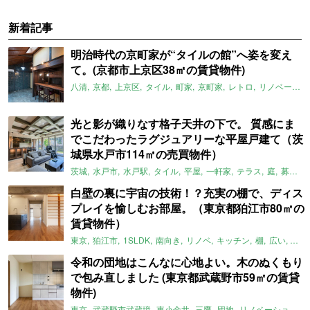
新着記事
明治時代の京町家が“タイルの館”へ姿を変え
て。(京都市上京区38㎡の賃貸物件)
八清
京都
上京区
タイル
町家
京町家
レトロ
リノベーション
光と影が織りなす格子天井の下で。 質感にま
でこだわったラグジュアリーな平屋戸建て（茨
城県水戸市114㎡の売買物件）
茨城
水戸市
水戸駅
タイル
平屋
一軒家
テラス
庭
募集中
白壁の裏に宇宙の技術！？充実の棚で、ディス
プレイを愉しむお部屋。（東京都狛江市80㎡の
賃貸物件）
東京
狛江市
1SLDK
南向き
リノベ
キッチン
棚
広い
ガイ
令和の団地はこんなに心地よい。木のぬくもり
で包み直しました (東京都武蔵野市59㎡の賃貸
物件)
東京
武蔵野市武蔵境
東小金井
三鷹
団地
リノベーション