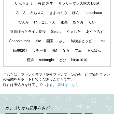
いんちょう
有賀 悠歩
サラリーマン大家のTAKA
ころころころちゃん
きよのふみ
ぽん
hasechaco
ぴんが
ゆうこぼ〜ん
雅美
あきお
たい
立川ほっとライン院長
Gelato
やました
あやたろす
Choco89rock
ako
園園
みぃ
純喫茶ヒッピー
eiji
ko88201
ウチータ
RM
なる
フム
あんぱん
棚湯
rectangle
どひ
hiryu1010
こちらは、ファンクラブ「物件ファンファンの会」にて物件ファン
の活動をサポートしてくださった方々です。
現在は申込みを終了しています。
詳細はこちら
カテゴリから記事をさがす