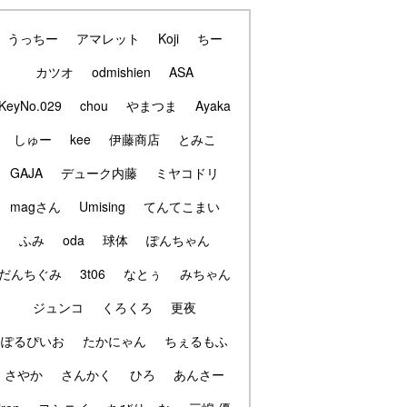
うっちー
アマレット
Koji
ちー
カツオ
odmishien
ASA
KeyNo.029
chou
やまつま
Ayaka
しゅー
kee
伊藤商店
とみこ
GAJA
デューク内藤
ミヤコドリ
magさん
Umising
てんてこまい
ふみ
oda
球体
ぽんちゃん
だんちぐみ
3t06
なとぅ
みちゃん
ジュンコ
くろくろ
更夜
ぽるぴいお
たかにゃん
ちぇるもふ
さやか
さんかく
ひろ
あんさー