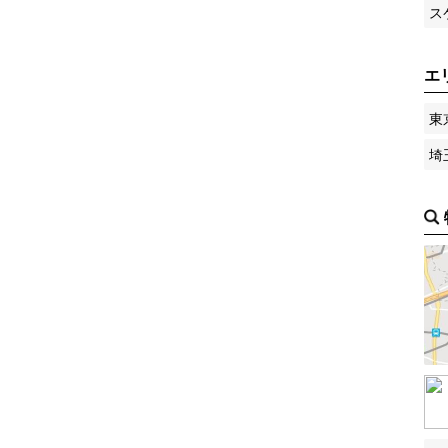
ス
エ
東
埼