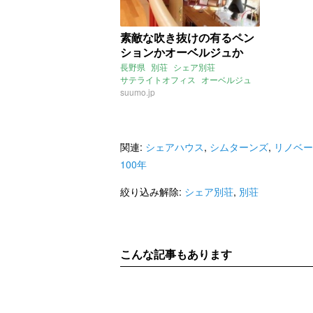
素敵な吹き抜けの有るペン
ションかオーベルジュか
長野県
別荘
シェア別荘
サテライトオフィス
オーベルジュ
ペンション
suumo.jp
関連:
シェアハウス
,
シムターンズ
,
リノベー
100年
絞り込み解除:
シェア別荘
,
別荘
こんな記事もあります