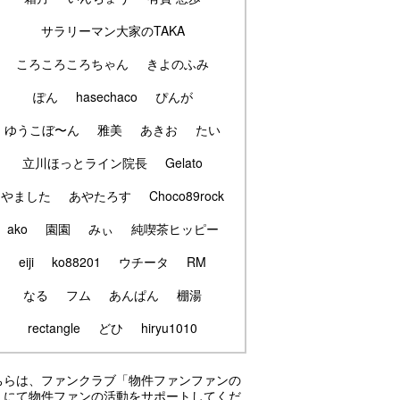
サラリーマン大家のTAKA
ころころころちゃん
きよのふみ
ぽん
hasechaco
ぴんが
ゆうこぼ〜ん
雅美
あきお
たい
立川ほっとライン院長
Gelato
やました
あやたろす
Choco89rock
ako
園園
みぃ
純喫茶ヒッピー
eiji
ko88201
ウチータ
RM
なる
フム
あんぱん
棚湯
rectangle
どひ
hiryu1010
ちらは、ファンクラブ「物件ファンファンの
」にて物件ファンの活動をサポートしてくだ