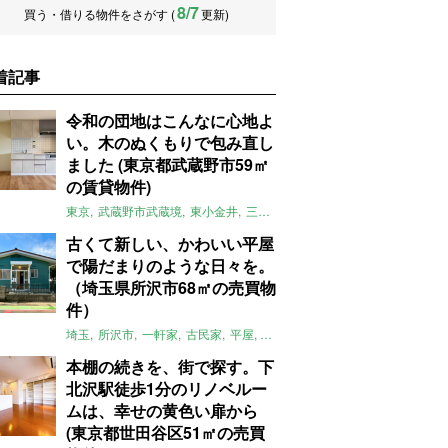
8/7
買う・借りる物件をさがす (
更新)
着記事
令和の団地はこんなに心地よ
い。木のぬくもりで包み直し
ました (東京都武蔵野市59㎡
の賃貸物件)
東京
武蔵野市武蔵境
東小金井
三鷹
団地
リノベーション
木
2LD
古くて新しい、かわいい平屋
で陽だまりのような日々を。
（埼玉県所沢市68㎡の売買物
件）
埼玉
所沢市
一軒家
古民家
平屋
庭
リノベーション
アメリカンハ
本棚の続きを、街で探す。下
北沢駅徒歩1分のリノベルー
ムは、幸せの黄色い扉から
(東京都世田谷区51㎡の売買