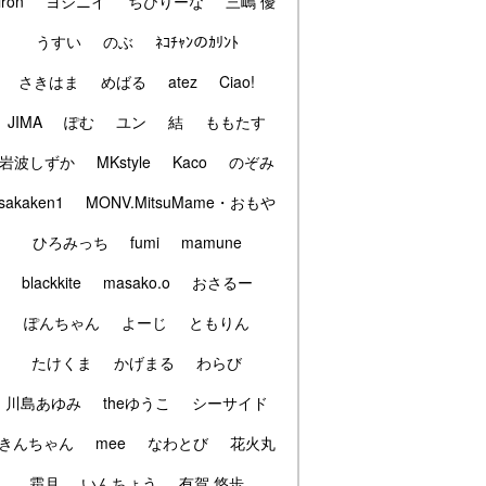
iron
ヨシニイ
ちびりーな
三嶋 優
うすい
のぶ
ﾈｺﾁｬﾝのｶﾘﾝﾄ
さきはま
めばる
atez
Ciao!
JIMA
ぽむ
ユン
結
ももたす
岩波しずか
MKstyle
Kaco
のぞみ
sakaken1
MONV.MitsuMame・おもや
ひろみっち
fumi
mamune
blackkite
masako.o
おさるー
ぽんちゃん
よーじ
ともりん
たけくま
かげまる
わらび
川島あゆみ
theゆうこ
シーサイド
きんちゃん
mee
なわとび
花火丸
霜月
いんちょう
有賀 悠歩