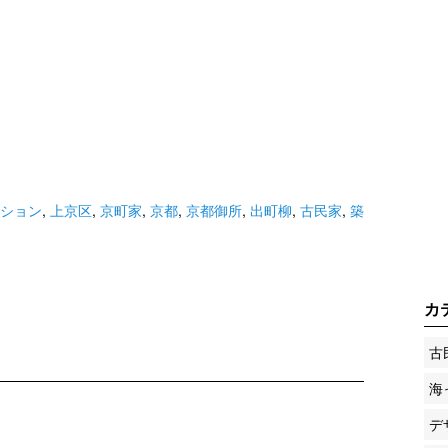
ション
,
上京区
,
京町家
,
京都
,
京都御所
,
出町柳
,
古民家
,
築
カ
古
海
デ