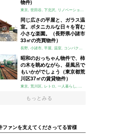
物件)
東京
世田谷
下北沢
リノベーション
1LDK
本棚
ライター：ほしり
同じ広さの平屋と、ガラス温
室。ボタニカルな日々を育む
小さな楽園。（長野県小諸市
33㎡の売買物件）
長野
小諸市
平屋
温室
コンパクト
自然
植物
庭
吹き抜け
無垢
昭和のおっちゃん物件で、柿
の木を眺めながら、昼風呂で
もいかがでしょう（東京都荒
川区37㎡の賃貸物件）
東京
荒川区
レトロ
一人暮らし
タイル
昭和レトロ
大家女子
トダ
もっとみる
件ファンを支えてくださってる皆様