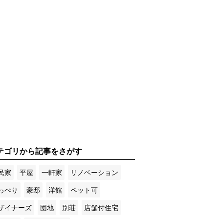
テゴリから記事をさがす
民家
平屋
一軒家
リノベーション
っぺり
豪邸
洋館
ペット可
ザイナーズ
団地
別荘
店舗付住宅